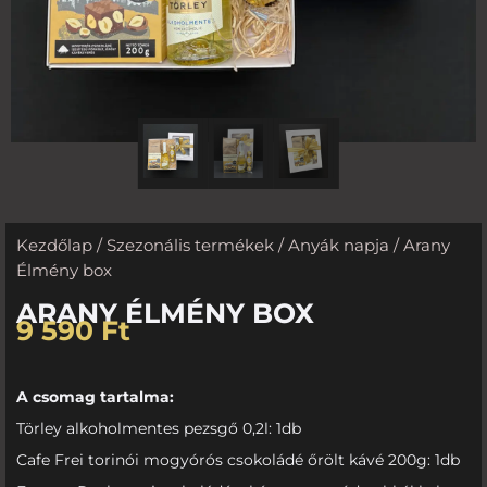
Kezdőlap
/
Szezonális termékek
/
Anyák napja
/ Arany
Élmény box
ARANY ÉLMÉNY BOX
9 590
Ft
A csomag tartalma:
Törley alkoholmentes pezsgő 0,2l: 1db
Cafe Frei torinói mogyórós csokoládé őrölt kávé 200g: 1db