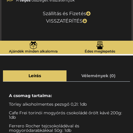
A
teljes
összeget visszatérítjük
Szállítás és Fizetés
VISSZATÉRÍTÉS
Ajándék minden alkalomra
Édes meglepetés
Leírás
Vélemények (0)
A csomag tartalma:
Törley alkoholmentes pezsgő 0,2l: 1db
Cafe Frei torinói mogyórós csokoládé őrölt kávé 200g:
1db
Ferrero Rocher tejcsokoládéval és
mogyoródarabkákkal 50g: 1db