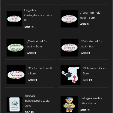
Legjobb
„Tanárnéninek” –
Osztályfőnök - ovál -
ovál – 8cm
8cm
490
Ft
490
Ft
„Tanár úrnak” –
"Óvónéninek" -
ovál – 8cm
ovál - 8cm
490
Ft
490
Ft
"Dadusnak" - ovál
Okleveles tábla -
- 8cm
5cm
490
Ft
390
Ft
Repcsis
Ballagási emlék
ballagásodra tábla -
tábla - 8cm
7cm
590
Ft
590
Ft