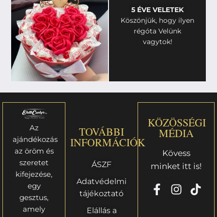
5 ÉVE VELETEK
Köszönjük, hogy ilyen
régóta Velünk
vagytok!
KÖZÖSSÉGI
Az
TOVÁBBI
MÉDIA
ajándékozás
INFORMÁCIÓK
az öröm és
Kövess
szeretet
ÁSZF
minket itt is!
kifejezése,
Adatvédelmi
egy
tájékoztató
gesztus,
amely
Elállás a