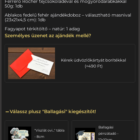
Ferrero Rocher tejcsokoládéval és mogyoródarabkákkal
50g: 1db
Ablakos fedelű fehér ajándékdoboz – választható masnival
(23x21x4,5 cm): 1db
Fagyapot térkitöltő – natúr: 1 adag
Személyes üzenet az ajándék mellé?
Kérek üdvözlőkártyát borítékkal
(
+
490
Ft
)
Válassz plusz "Ballagási" kiegészítőt!
Ballagási
"Viszlát ovi..." tábla
pénzátadó -
- 8cm
12x10cm