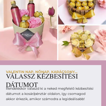
VALENTIN NAP, NŐNAP, KARÁCSONY...
VÁLASSZ KÉZBESÍTÉSI
DÁTUMOT
Rendeléskor válaszd ki a neked megfelelő kézbesítési
dátumot a kosár/pénztár oldalon, így csomagod
akkor érkezik, amikor számodra a legideálisabb!