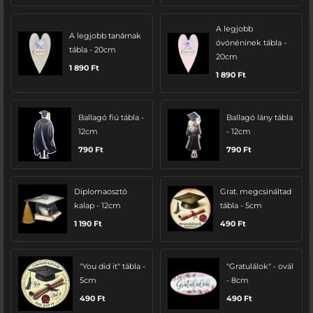
A legjobb
A legjobb tanárnak
óvónéninek tábla -
tábla - 20cm
20cm
1 890
Ft
1 890
Ft
Ballagó fiú tábla -
Ballagó lány tábla
12cm
- 12cm
790
Ft
790
Ft
Diplomaosztó
Grat. megcsináltad
kalap - 12cm
tábla - 5cm
1 190
Ft
490
Ft
"You did it" tábla -
"Gratulálok" - ovál
5cm
- 8cm
490
Ft
490
Ft