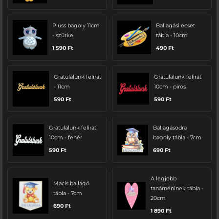
Plüss bagoly 11cm
Ballagási ecset
- szürke
tábla - 10cm
1 590
Ft
490
Ft
Gratulálunk felirat
Gratulálunk felirat
- 11cm
10cm - piros
590
Ft
590
Ft
Gratulálunk felirat
Ballagásodra
10cm - fehér
bagoly tábla - 7cm
590
Ft
690
Ft
A legjobb
Macis ballagó
tanárnéninek tábla -
tábla - 7cm
20cm
690
Ft
1 890
Ft