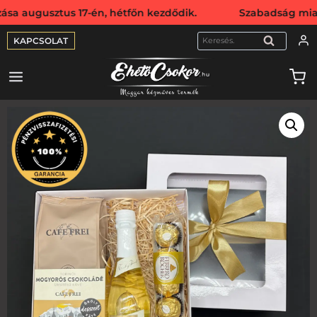
sztus 17-én, hétfőn kezdődik. Szabadság miatt webshopunk 
KAPCSOLAT
KERESÉS