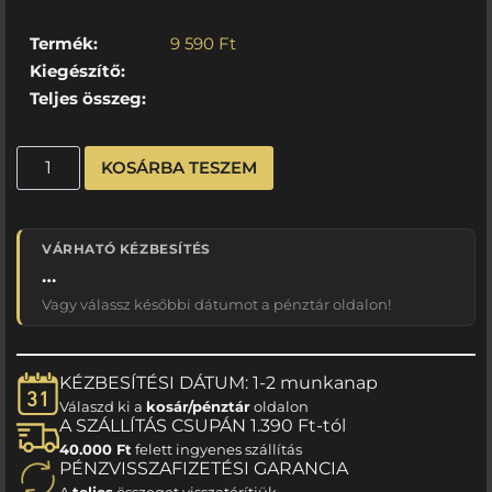
Termék:
9 590
Ft
Kiegészítő:
Teljes összeg:
KOSÁRBA TESZEM
VÁRHATÓ KÉZBESÍTÉS
…
Vagy válassz későbbi dátumot a pénztár oldalon!
KÉZBESÍTÉSI DÁTUM: 1-2 munkanap
Válaszd ki a
kosár/pénztár
oldalon
A SZÁLLÍTÁS CSUPÁN 1.390 Ft-tól
40.000 Ft
felett ingyenes szállítás
PÉNZVISSZAFIZETÉSI GARANCIA