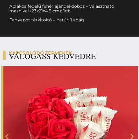
Ablakos fedelű fehér ajándékdoboz – választható
masnival (23x21x4,5 cm): 1db
Fagyapot térkitöltő – natúr: 1 adag
KAPCSOLÓDÓ TERMÉKEK
VÁLOGASS KEDVEDRE