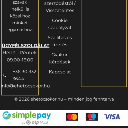
szavak
szerződéstől /
nélkül is
Visszatérítés
közel hoz
Cookie
minket
szabályzat
egymáshoz.
Szállítás és
fizetés
ÜGYFÉLSZOLGÁLAT
Hétfő – Péntek:
Gyakori
09:00-16:00
kérdések
+36 30 332
Kapcsolat
3644
info@ehetocsokor.hu
© 2026 ehetocsokor.hu – minden jog fenntarva