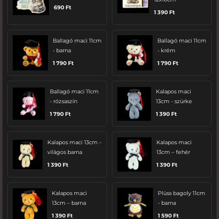
690
Ft
1 390
Ft
Ballagó maci 11cm
Ballagó maci 11cm
- barna
- krém
1 790
Ft
1 790
Ft
Ballagó maci 11cm
Kalapos maci
- rózsaszín
13cm - szürke
1 790
Ft
1 390
Ft
Kalapos maci 13cm -
Kalapos maci
világos barna
13cm – fehér
1 390
Ft
1 390
Ft
Kalapos maci
Plüss bagoly 11cm
13cm – barna
- barna
1 390
Ft
1 590
Ft