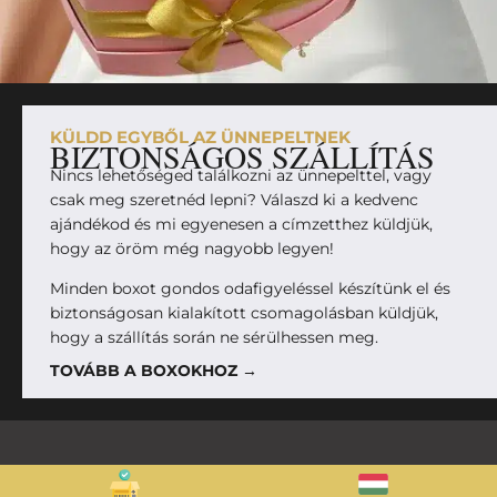
KÜLDD EGYBŐL AZ ÜNNEPELTNEK
BIZTONSÁGOS SZÁLLÍTÁS
Nincs lehetőséged találkozni az ünnepelttel, vagy
csak meg szeretnéd lepni? Válaszd ki a kedvenc
ajándékod és mi egyenesen a címzetthez küldjük,
hogy az öröm még nagyobb legyen!
Minden boxot gondos odafigyeléssel készítünk el és
biztonságosan kialakított csomagolásban küldjük,
hogy a szállítás során ne sérülhessen meg.
TOVÁBB A BOXOKHOZ →