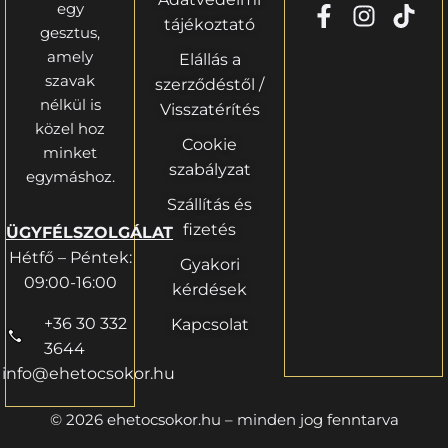
egy
tájékoztató
gesztus,
amely
Elállás a
szavak
szerződéstől /
nélkül is
Visszatérítés
közel hoz
Cookie
minket
szabályzat
egymáshoz.
Szállítás és
fizetés
ÜGYFÉLSZOLGÁLAT
Hétfő – Péntek:
Gyakori
09:00-16:00
kérdések
+36 30 332
Kapcsolat
3644
info@ehetocsokor.hu
© 2026 ehetocsokor.hu – minden jog fenntarva