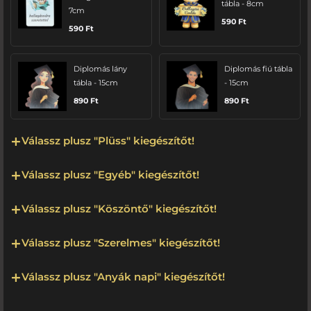
tábla - 8cm
7cm
590
Ft
590
Ft
Diplomás lány
Diplomás fiú tábla
tábla - 15cm
- 15cm
890
Ft
890
Ft
Válassz plusz "Plüss" kiegészítőt!
Válassz plusz "Egyéb" kiegészítőt!
Válassz plusz "Köszöntő" kiegészítőt!
Válassz plusz "Szerelmes" kiegészítőt!
Válassz plusz "Anyák napi" kiegészítőt!