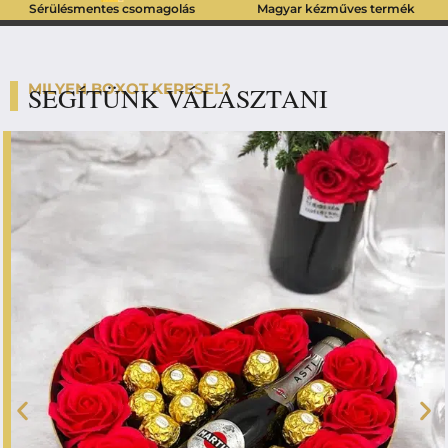
Sérülésmentes csomagolás
Magyar kézműves termék
MILYEN BOXOT KERESEL?
SEGÍTÜNK VÁLASZTANI