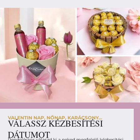
VALENTIN NAP, NŐNAP, KARÁCSONY...
VÁLASSZ KÉZBESÍTÉSI
DÁTUMOT
Rendeléskor válaszd ki a neked megfelelő kézbesítési