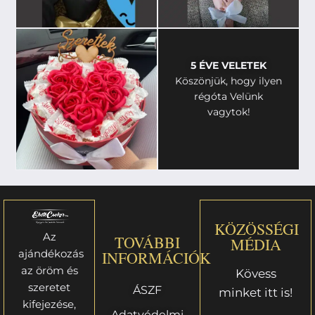
5 ÉVE VELETEK
Köszönjük, hogy ilyen
régóta Velünk
vagytok!
KÖZÖSSÉGI
Az
TOVÁBBI
MÉDIA
ajándékozás
INFORMÁCIÓK
az öröm és
Kövess
szeretet
ÁSZF
minket itt is!
kifejezése,
Adatvédelmi