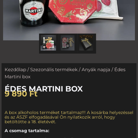
Kezdőlap
/
Szezonális termékek
/
Anyák napja
/ Édes
Martini box
ÉDES MARTINI BOX
9 890
Ft
A box alkoholos terméket tartalmaz!!! A kosárba helyezéssel
és az ÁSZF elfogadásával Ön nyilatkozik arról, hogy
betöltötte a 18. életévét.
A csomag tartalma: