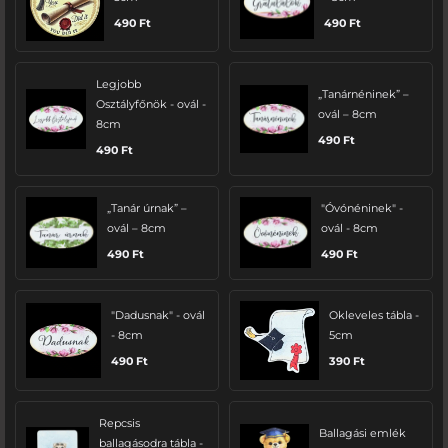
490
Ft
490
Ft
Legjobb
„Tanárnéninek” –
Osztályfőnök - ovál -
ovál – 8cm
8cm
490
Ft
490
Ft
„Tanár úrnak” –
"Óvónéninek" -
ovál – 8cm
ovál - 8cm
490
Ft
490
Ft
"Dadusnak" - ovál
Okleveles tábla -
- 8cm
5cm
490
Ft
390
Ft
Repcsis
Ballagási emlék
ballagásodra tábla -