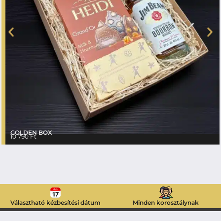
GOLDEN BOX
10 790
Ft
Választható kézbesítési dátum
Minden korosztálynak