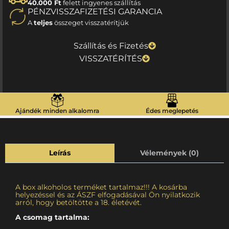
40.000 Ft
felett ingyenes szállítás
PÉNZVISSZAFIZETÉSI GARANCIA
A
teljes
összeget visszatérítjük
Szállítás és Fizetés
VISSZATÉRÍTÉS
Ajándék minden alkalomra
Édes meglepetés
Leírás
Vélemények (0)
A box alkoholos terméket tartalmaz!!! A kosárba
helyezéssel és az ÁSZF elfogadásával Ön nyilatkozik
arról, hogy betöltötte a 18. életévét.
A csomag tartalma: