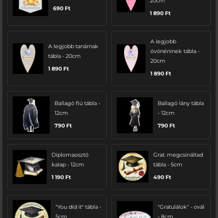
20cm
690
Ft
1 890
Ft
A legjobb
A legjobb tanárnak
óvónéninek tábla -
tábla - 20cm
20cm
1 890
Ft
1 890
Ft
Ballagó fiú tábla -
Ballagó lány tábla
12cm
- 12cm
790
Ft
790
Ft
Diplomaosztó
Grat. megcsináltad
kalap - 12cm
tábla - 5cm
1 190
Ft
490
Ft
"You did it" tábla -
"Gratulálok" - ovál
5cm
- 8cm