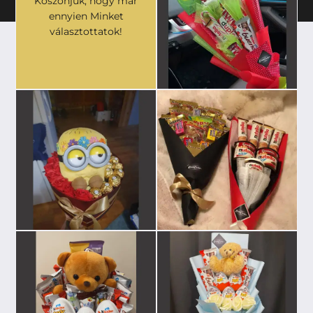
Köszönjük, hogy már
ennyien Minket
választottatok!