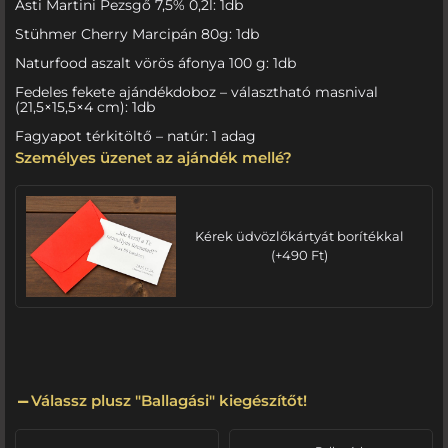
Asti Martini Pezsgő 7,5% 0,2l: 1db
Stühmer Cherry Marcipán 80g: 1db
Naturfood aszalt vörös áfonya 100 g: 1db
Fedeles fekete ajándékdoboz – választható masnival
(21,5×15,5×4 cm): 1db
Fagyapot térkitöltő – natúr: 1 adag
Személyes üzenet az ajándék mellé?
Kérek üdvözlőkártyát borítékkal
(
+
490
Ft
)
Válassz plusz "Ballagási" kiegészítőt!