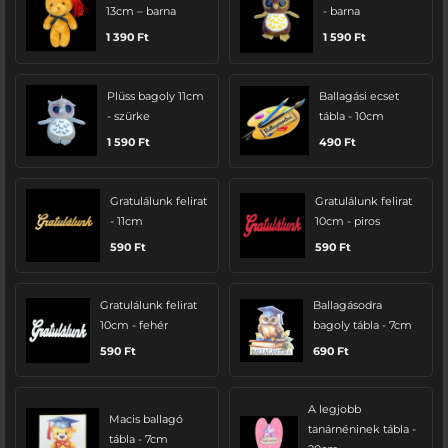
13cm – barna
- barna
1 390
Ft
1 590
Ft
Plüss bagoly 11cm
Ballagási ecset
- szürke
tábla - 10cm
1 590
Ft
490
Ft
Gratulálunk felirat
Gratulálunk felirat
- 11cm
10cm - piros
590
Ft
590
Ft
Gratulálunk felirat
Ballagásodra
10cm - fehér
bagoly tábla - 7cm
590
Ft
690
Ft
A legjobb
Macis ballagó
tanárnéninek tábla -
tábla - 7cm