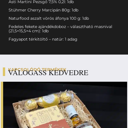
Asti Martini Pezsgő 7,5% 0,2l: 1db
Stühmer Cherry Marcipán 80g: 1db
Naturfood aszalt vörös áfonya 100 g: 1db
Fedeles fekete ajándékdoboz – választható masnival
(21,5×15,5×4 cm): 1db
Fagyapot térkitöltő – natúr: 1 adag
KAPCSOLÓDÓ TERMÉKEK
VÁLOGASS KEDVEDRE