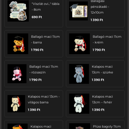
Ballagási
"Viszlát ovi..." tábla
pénzátadó -
- 8cm
12x10cm
690
Ft
1 390
Ft
Ballagó maci 11cm
Ballagó maci 11cm
- barna
- krém
1 790
Ft
1 790
Ft
Ballagó maci 11cm
Kalapos maci
- rózsaszín
13cm - szürke
1 790
Ft
1 390
Ft
Kalapos maci 13cm -
Kalapos maci
világos barna
13cm – fehér
1 390
Ft
1 390
Ft
Kalapos maci
Plüss bagoly 11cm