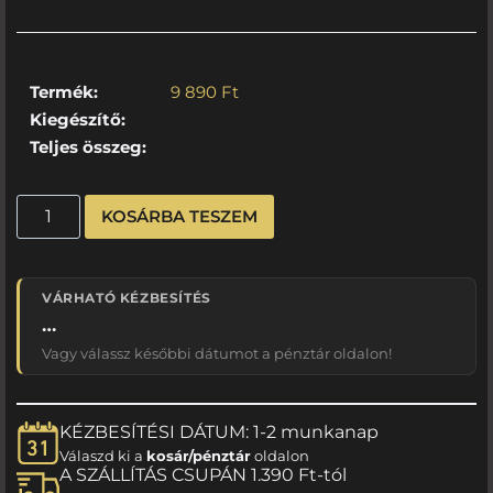
Termék:
9 890
Ft
Kiegészítő:
Teljes összeg:
KOSÁRBA TESZEM
VÁRHATÓ KÉZBESÍTÉS
…
Vagy válassz későbbi dátumot a pénztár oldalon!
KÉZBESÍTÉSI DÁTUM: 1-2 munkanap
Válaszd ki a
kosár/pénztár
oldalon
A SZÁLLÍTÁS CSUPÁN 1.390 Ft-tól