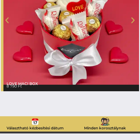
LOVE MACI BOX
8 790
Ft
Választható kézbesítési dátum
Minden korosztálynak