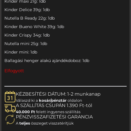
Kinder maxi 21g: 1db
Kinder Delice 39g: 1db
Nutella B Ready 22g: 1db
Kinder Bueno White 39g: 1db
Kinder Crispy 34g: 1db
Nutella mini 25g: 1db
Kinder mini: 1db
Ballagási henger alakú ajándékdoboz: 1db
Elfogyott
KÉZBESÍTÉSI DÁTUM: 1-2 munkanap
Válaszd ki a
kosár/pénztár
oldalon
A SZÁLLÍTÁS CSUPÁN 1.390 Ft-tól
40.000 Ft
felett ingyenes szállítás
PÉNZVISSZAFIZETÉSI GARANCIA
A
teljes
összeget visszatérítjük