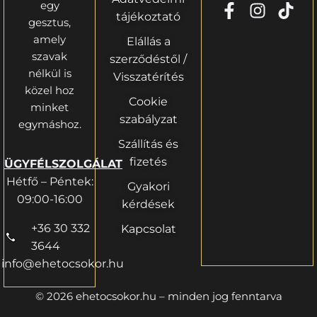
egy
tájékoztató
gesztus,
amely
Elállás a
szavak
szerződéstől /
nélkül is
Visszatérítés
közel hoz
Cookie
minket
szabályzat
egymáshoz.
Szállítás és
fizetés
ÜGYFÉLSZOLGÁLAT
Hétfő – Péntek:
Gyakori
09:00-16:00
kérdések
+36 30 332
Kapcsolat
3644
info@ehetocsokor.hu
© 2026 ehetocsokor.hu – minden jog fenntarva