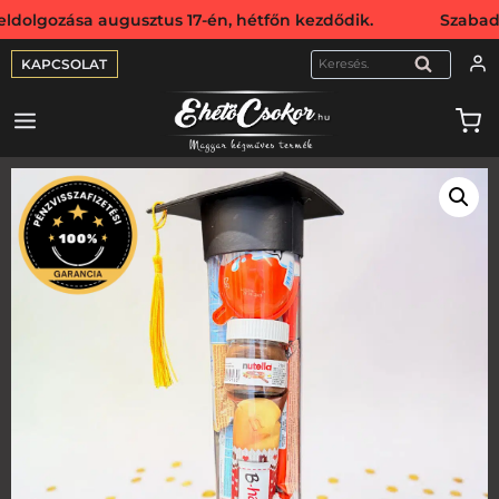
zása augusztus 17-én, hétfőn kezdődik. Szabadság miatt we
KAPCSOLAT
KERESÉS