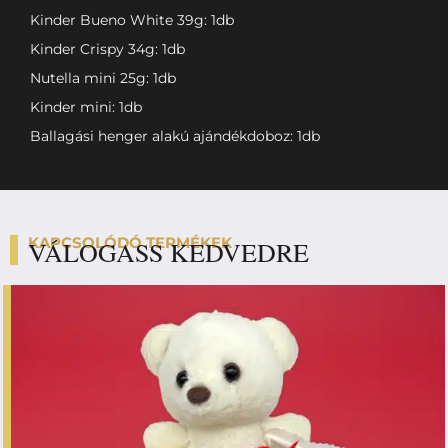
Kinder Bueno White 39g: 1db
Kinder Crispy 34g: 1db
Nutella mini 25g: 1db
Kinder mini: 1db
Ballagási henger alakú ajándékdoboz: 1db
KAPCSOLÓDÓ TERMÉKEK
VÁLOGASS KEDVEDRE