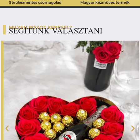
Sérülésmentes csomagolás
Magyar kézműves termék
MILYEN BOXOT KERESEL?
SEGÍTÜNK VÁLASZTANI