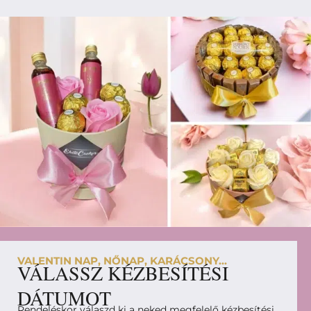
VALENTIN NAP, NŐNAP, KARÁCSONY...
VÁLASSZ KÉZBESÍTÉSI
DÁTUMOT
Rendeléskor válaszd ki a neked megfelelő kézbesítési