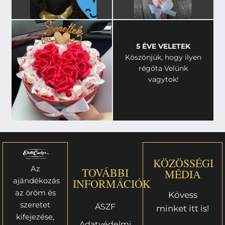
5 ÉVE VELETEK
Köszönjük, hogy ilyen
régóta Velünk
vagytok!
KÖZÖSSÉGI
Az
TOVÁBBI
MÉDIA
ajándékozás
INFORMÁCIÓK
az öröm és
Kövess
szeretet
ÁSZF
minket itt is!
kifejezése,
Adatvédelmi