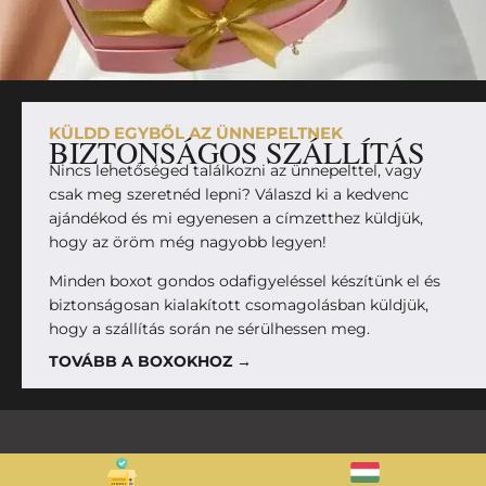
KÜLDD EGYBŐL AZ ÜNNEPELTNEK
BIZTONSÁGOS SZÁLLÍTÁS
Nincs lehetőséged találkozni az ünnepelttel, vagy
csak meg szeretnéd lepni? Válaszd ki a kedvenc
ajándékod és mi egyenesen a címzetthez küldjük,
hogy az öröm még nagyobb legyen!
Minden boxot gondos odafigyeléssel készítünk el és
biztonságosan kialakított csomagolásban küldjük,
hogy a szállítás során ne sérülhessen meg.
TOVÁBB A BOXOKHOZ →