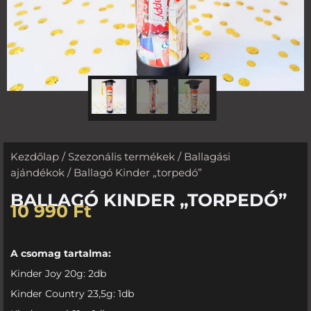
Kezdőlap
/
Szezonális termékek
/
Ballagási
ajándékok
/ Ballagó Kinder „torpedó”
BALLAGÓ KINDER „TORPEDÓ”
10 990
Ft
A csomag tartalma:
Kinder Joy 20g: 2db
Kinder Country 23,5g: 1db