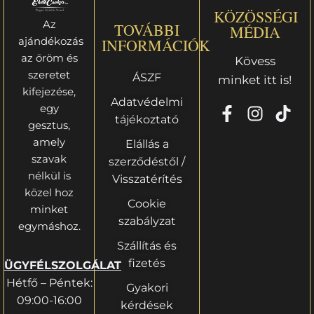
KÖZÖSSÉGI
Az
TOVÁBBI
MÉDIA
ajándékozás
INFORMÁCIÓK
az öröm és
Kövess
szeretet
ÁSZF
minket itt is!
kifejezése,
Adatvédelmi
egy
tájékoztató
gesztus,
amely
Elállás a
szavak
szerződéstől /
nélkül is
Visszatérítés
közel hoz
Cookie
minket
szabályzat
egymáshoz.
Szállítás és
fizetés
ÜGYFÉLSZOLGÁLAT
Hétfő – Péntek:
Gyakori
09:00-16:00
kérdések