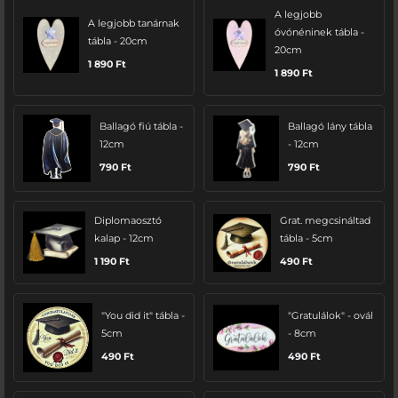
A legjobb
A legjobb tanárnak
óvónéninek tábla -
tábla - 20cm
20cm
1 890
Ft
1 890
Ft
Ballagó fiú tábla -
Ballagó lány tábla
12cm
- 12cm
790
Ft
790
Ft
Diplomaosztó
Grat. megcsináltad
kalap - 12cm
tábla - 5cm
1 190
Ft
490
Ft
"You did it" tábla -
"Gratulálok" - ovál
5cm
- 8cm
490
Ft
490
Ft