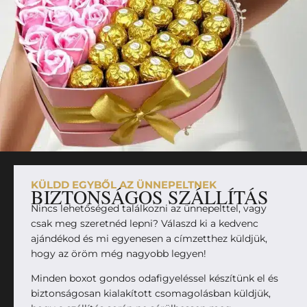
KÜLDD EGYBŐL AZ ÜNNEPELTNEK
BIZTONSÁGOS SZÁLLÍTÁS
Nincs lehetőséged találkozni az ünnepelttel, vagy
csak meg szeretnéd lepni? Válaszd ki a kedvenc
ajándékod és mi egyenesen a címzetthez küldjük,
hogy az öröm még nagyobb legyen!
Minden boxot gondos odafigyeléssel készítünk el és
biztonságosan kialakított csomagolásban küldjük,