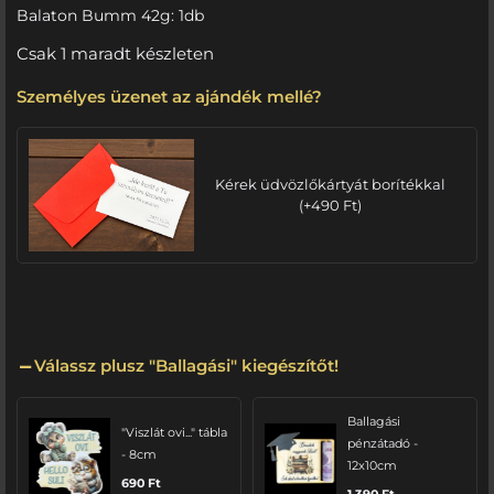
Balaton Bumm 42g: 1db
Csak 1 maradt készleten
Személyes üzenet az ajándék mellé?
Kérek üdvözlőkártyát borítékkal
(
+
490
Ft
)
Válassz plusz "Ballagási" kiegészítőt!
Ballagási
"Viszlát ovi..." tábla
pénzátadó -
- 8cm
12x10cm
690
Ft
1 390
Ft