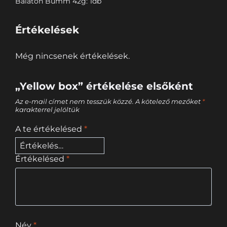
Balaton Bumm 42g: 1db
Értékelések
Még nincsenek értékelések.
„Yellow box” értékelése elsőként
Az e-mail címet nem tesszük közzé.
A kötelező mezőket
*
karakterrel jelöltük
A te értékelésed
*
Értékelésed
*
Név
*