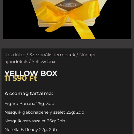
Kezdőlap
/
Szezonális termékek
/
Nőnapi
ajándékok
/ Yellow box
YELLOW BOX
11 590
Ft
A csomag tartalma:
Figaro Banana 25g: 3db
Nesquik gabonapehely szelet 25g: 2db
Nesquik ostyaszelet 26g: 2db
Nutella B Ready 22g: 2db