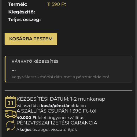
Termék:
11 590
Ft
Kiegészítő:
Teljes összeg:
KOSÁRBA TESZEM
VÁRHATÓ KÉZBESÍTÉS
…
Vagy válassz későbbi dátumot a pénztár oldalon!
KÉZBESÍTÉSI DÁTUM: 1-2 munkanap
Válaszd ki a
kosár/pénztár
oldalon
A SZÁLLÍTÁS CSUPÁN 1.390 Ft-tól
40.000 Ft
felett ingyenes szállítás
PÉNZVISSZAFIZETÉSI GARANCIA
A
teljes
összeget visszatérítjük