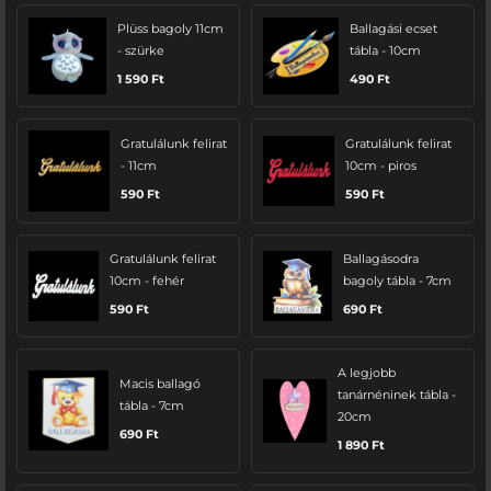
Plüss bagoly 11cm
Ballagási ecset
- szürke
tábla - 10cm
1 590
Ft
490
Ft
Gratulálunk felirat
Gratulálunk felirat
- 11cm
10cm - piros
590
Ft
590
Ft
Gratulálunk felirat
Ballagásodra
10cm - fehér
bagoly tábla - 7cm
590
Ft
690
Ft
A legjobb
Macis ballagó
tanárnéninek tábla -
tábla - 7cm
20cm
690
Ft
1 890
Ft