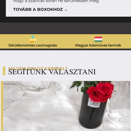
hogy a szállítás során ne sérülhessen meg.
TOVÁBB A BOXOKHOZ →
Sérülésmentes csomagolás
Magyar kézműves termék
MILYEN BOXOT KERESEL?
SEGÍTÜNK VÁLASZTANI