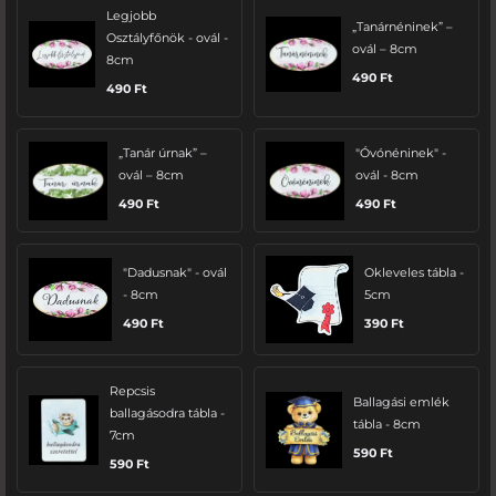
Legjobb
„Tanárnéninek” –
Osztályfőnök - ovál -
ovál – 8cm
8cm
490
Ft
490
Ft
„Tanár úrnak” –
"Óvónéninek" -
ovál – 8cm
ovál - 8cm
490
Ft
490
Ft
"Dadusnak" - ovál
Okleveles tábla -
- 8cm
5cm
490
Ft
390
Ft
Repcsis
Ballagási emlék
ballagásodra tábla -
tábla - 8cm
7cm
590
Ft
590
Ft