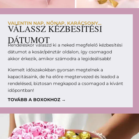
VALENTIN NAP, NŐNAP, KARÁCSONY...
VÁLASSZ KÉZBESÍTÉSI
DÁTUMOT
Rendeléskor válaszd ki a neked megfelelő kézbesítési
dátumot a kosár/pénztár oldalon, így csomagod
akkor érkezik, amikor számodra a legideálisabb!
Kiemelt időszakokban gyorsan megtelnek a
kapacitásaink, de ha előre megtervezed és leadod a
rendelésed, biztosan megkapod a csomagod a kívánt
időpontban!
TOVÁBB A BOXOKHOZ →