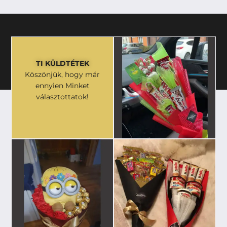
TI KÜLDTÉTEK
Köszönjük, hogy már
ennyien Minket
választottatok!