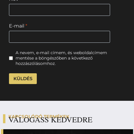
E-mail
*
A nevem, e-mail címem, és weboldalcímem
mentése a böngészőben a következő
hozzászólásomhoz.
KAPCSOLÓDÓ TERMÉKEK
VÁLOGASS KEDVEDRE