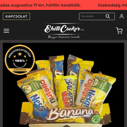
sztus 17-én, hétfőn kezdődik. Szabadság miatt webshopunk
KAPCSOLAT
KERESÉS