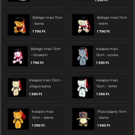
Ballagó maci 11cm
Ballagó maci 11cm
- barna
- krém
1 790
Ft
1 790
Ft
Ballagó maci 11cm
Kalapos maci
- rózsaszín
13cm - szürke
1 790
Ft
1 390
Ft
Kalapos maci 13cm -
Kalapos maci
világos barna
13cm – fehér
1 390
Ft
1 390
Ft
Kalapos maci
Plüss bagoly 11cm
13cm – barna
- barna
1 390
Ft
1 590
Ft