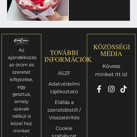
KÖZÖSSÉGI
Az
TOVÁBBI
MÉDIA
ajándékozás
INFORMÁCIÓK
az öröm és
Kövess
szeretet
ÁSZF
minket itt is!
kifejezése,
Adatvédelmi
egy
tájékoztató
gesztus,
amely
Elállás a
szavak
szerződéstől /
nélkül is
Visszatérítés
közel hoz
Cookie
minket
szabályzat