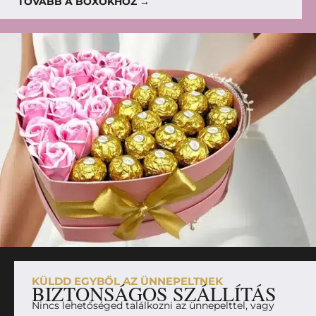
TOVÁBB A BOXOKHOZ →
KÜLDD EGYBŐL AZ ÜNNEPELTNEK
BIZTONSÁGOS SZÁLLÍTÁS
Nincs lehetőséged találkozni az ünnepelttel, vagy