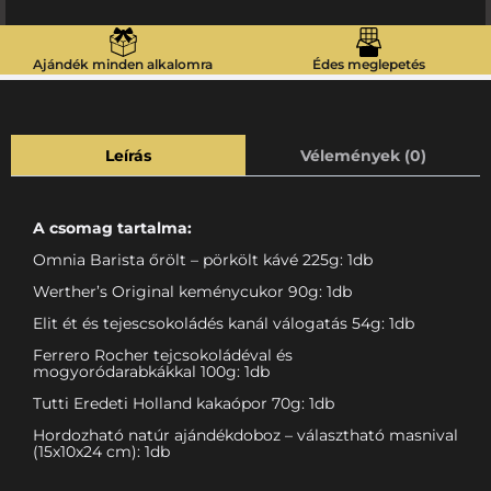
Ajándék minden alkalomra
Édes meglepetés
Leírás
Vélemények (0)
A csomag tartalma:
Omnia Barista őrölt – pörkölt kávé 225g: 1db
Werther’s Original keménycukor 90g: 1db
Elit ét és tejescsokoládés kanál válogatás 54g: 1db
Ferrero Rocher tejcsokoládéval és
mogyoródarabkákkal 100g: 1db
Tutti Eredeti Holland kakaópor 70g: 1db
Hordozható natúr ajándékdoboz – választható masnival
(15x10x24 cm): 1db