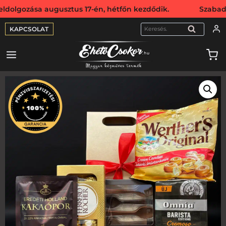
ása augusztus 17-én, hétfőn kezdődik. Szabadság miatt we
KAPCSOLAT
KERESÉS