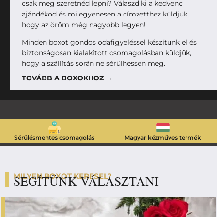
csak meg szeretnéd lepni? Válaszd ki a kedvenc
ajándékod és mi egyenesen a címzetthez küldjük,
hogy az öröm még nagyobb legyen!
Minden boxot gondos odafigyeléssel készítünk el és
biztonságosan kialakított csomagolásban küldjük,
hogy a szállítás során ne sérülhessen meg.
TOVÁBB A BOXOKHOZ →
Sérülésmentes csomagolás
Magyar kézműves termék
MILYEN BOXOT KERESEL?
SEGÍTÜNK VÁLASZTANI