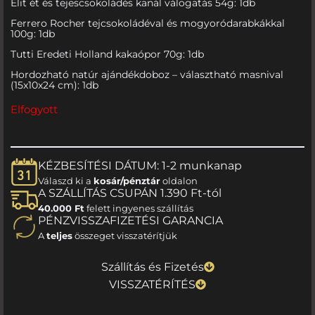
Elit ét és tejescsokoládés kanál válogatás 54g: 1db
Ferrero Rocher tejcsokoládéval és mogyoródarabkákkal
100g: 1db
Tutti Eredeti Holland kakaópor 70g: 1db
Hordozható natúr ajándékdoboz – választható masnival
(15x10x24 cm): 1db
Elfogyott
KÉZBESÍTÉSI DÁTUM: 1-2 munkanap
Válaszd ki a
kosár/pénztár
oldalon
A SZÁLLÍTÁS CSUPÁN 1.390 Ft-tól
40.000 Ft
felett ingyenes szállítás
PÉNZVISSZAFIZETÉSI GARANCIA
A
teljes
összeget visszatérítjük
Szállítás és Fizetés
VISSZATÉRÍTÉS