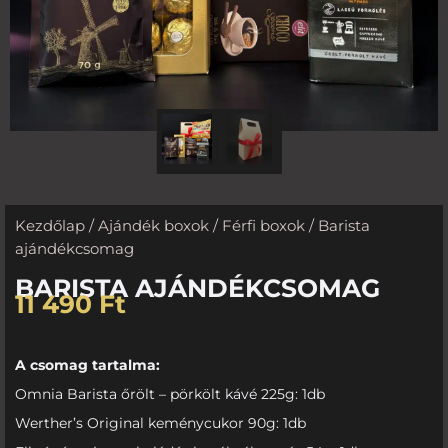
Kezdőlap
/
Ajándék boxok
/
Férfi boxok
/ Barista
ajándékcsomag
BARISTA AJÁNDÉKCSOMAG
11 490
Ft
A csomag tartalma:
Omnia Barista őrölt – pörkölt kávé 225g: 1db
Werther’s Original keménycukor 90g: 1db