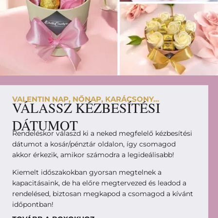
VALENTIN NAP, NŐNAP, KARÁCSONY...
VÁLASSZ KÉZBESÍTÉSI
DÁTUMOT
Rendeléskor válaszd ki a neked megfelelő kézbesítési
dátumot a kosár/pénztár oldalon, így csomagod
akkor érkezik, amikor számodra a legideálisabb!
Kiemelt időszakokban gyorsan megtelnek a
kapacitásaink, de ha előre megtervezed és leadod a
rendelésed, biztosan megkapod a csomagod a kívánt
időpontban!