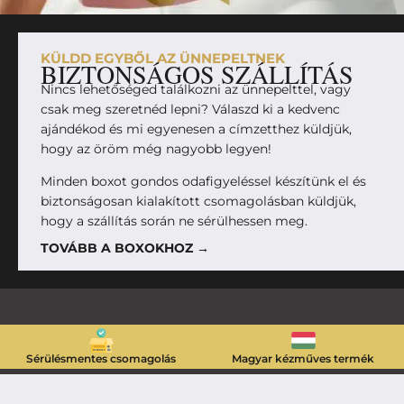
KÜLDD EGYBŐL AZ ÜNNEPELTNEK
BIZTONSÁGOS SZÁLLÍTÁS
Nincs lehetőséged találkozni az ünnepelttel, vagy
csak meg szeretnéd lepni? Válaszd ki a kedvenc
ajándékod és mi egyenesen a címzetthez küldjük,
hogy az öröm még nagyobb legyen!
Minden boxot gondos odafigyeléssel készítünk el és
biztonságosan kialakított csomagolásban küldjük,
hogy a szállítás során ne sérülhessen meg.
TOVÁBB A BOXOKHOZ →
Sérülésmentes csomagolás
Magyar kézműves termék