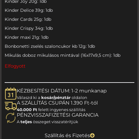
Kinder Joy 20g: 1db
Kinder Delice 39g: 1db
Kinder Cards 25g: 1db
Kinder Crispy 34g: 1db
Kinder maxi 21g: 1db
Bonbonetti zselés szaloncukor kb 12g: 1db
Mikulás doboz mikulásos mintával (16x17x9,5 cm): 1db
Elfogyott
KÉZBESÍTÉSI DÁTUM: 1-2 munkanap
Válaszd ki a
kosár/pénztár
oldalon
A SZÁLLÍTÁS CSUPÁN 1.390 Ft-tól
40.000 Ft
felett ingyenes szállítás
PÉNZVISSZAFIZETÉSI GARANCIA
A
teljes
összeget visszatérítjük
Szállítás és Fizetés