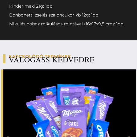
Kinder maxi 21g: 1db
Bonbonetti zselés szaloncukor kb 12g: 1db
Mikulás doboz mikulásos mintával (16x17x9,5 cm): 1db
KAPCSOLÓDÓ TERMÉKEK
VÁLOGASS KEDVEDRE