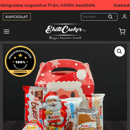
ása augusztus 17-én, hétfőn kezdődik. Szabadság miatt we
KAPCSOLAT
KERESÉS