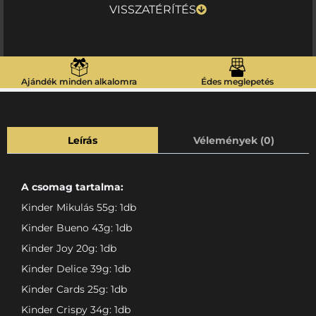
VISSZATÉRÍTÉS
Ajándék minden alkalomra
Édes meglepetés
Leírás
Vélemények (0)
A csomag tartalma:
Kinder Mikulás 55g: 1db
Kinder Bueno 43g: 1db
Kinder Joy 20g: 1db
Kinder Delice 39g: 1db
Kinder Cards 25g: 1db
Kinder Crispy 34g: 1db