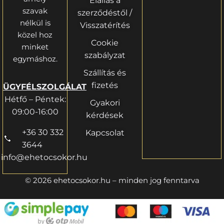
Elállás a
szavak
szerződéstől /
nélkül is
Visszatérítés
közel hoz
Cookie
minket
szabályzat
egymáshoz.
Szállítás és
fizetés
ÜGYFÉLSZOLGÁLAT
Hétfő – Péntek:
Gyakori
09:00-16:00
kérdések
+36 30 332
Kapcsolat
3644
info@ehetocsokor.hu
© 2026 ehetocsokor.hu – minden jog fenntarva