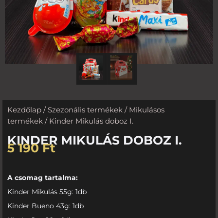
Kezdőlap
/
Szezonális termékek
/
Mikulásos
termékek
/ Kinder Mikulás doboz I.
KINDER MIKULÁS DOBOZ I.
5 190
Ft
A csomag tartalma:
Kinder Mikulás 55g: 1db
Kinder Bueno 43g: 1db