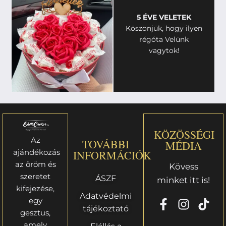
5 ÉVE VELETEK
Köszönjük, hogy ilyen
régóta Velünk
vagytok!
KÖZÖSSÉGI
Az
TOVÁBBI
MÉDIA
ajándékozás
INFORMÁCIÓK
az öröm és
Kövess
szeretet
ÁSZF
minket itt is!
kifejezése,
Adatvédelmi
egy
tájékoztató
gesztus,
amely