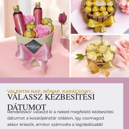
VALENTIN NAP, NŐNAP, KARÁCSONY...
VÁLASSZ KÉZBESÍTÉSI
DÁTUMOT
Rendeléskor válaszd ki a neked megfelelő kézbesítési
dátumot a kosár/pénztár oldalon, így csomagod
akkor érkezik, amikor számodra a legideálisabb!