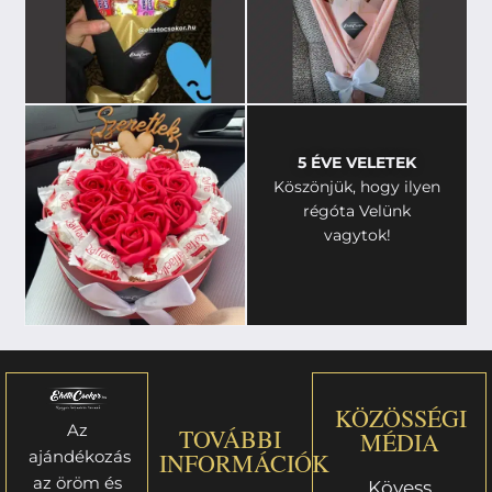
5 ÉVE VELETEK
Köszönjük, hogy ilyen
régóta Velünk
vagytok!
KÖZÖSSÉGI
Az
TOVÁBBI
MÉDIA
ajándékozás
INFORMÁCIÓK
az öröm és
Kövess