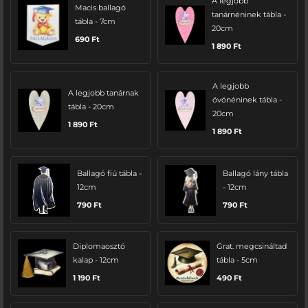
A legjobb
Macis ballagó
tanárnéninek tábla -
tábla - 7cm
20cm
690
Ft
1 890
Ft
A legjobb
A legjobb tanárnak
óvónéninek tábla -
tábla - 20cm
20cm
1 890
Ft
1 890
Ft
Ballagó fiú tábla -
Ballagó lány tábla
12cm
- 12cm
790
Ft
790
Ft
Diplomaosztó
Grat. megcsináltad
kalap - 12cm
tábla - 5cm
1 190
Ft
490
Ft