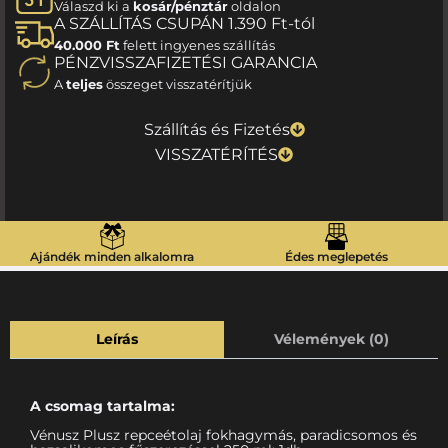
Válaszd ki a
kosár/pénztár
oldalon
A SZÁLLÍTÁS CSUPÁN 1.390 Ft-tól
40.000 Ft
felett ingyenes szállítás
PÉNZVISSZAFIZETÉSI GARANCIA
A
teljes
összeget visszatérítjük
Szállítás és Fizetés
VISSZATÉRÍTÉS
Ajándék minden alkalomra
Édes meglepetés
Leírás
Vélemények (0)
A csomag tartalma:
Vénusz Plusz repceétolaj fokhagymás, paradicsomos és