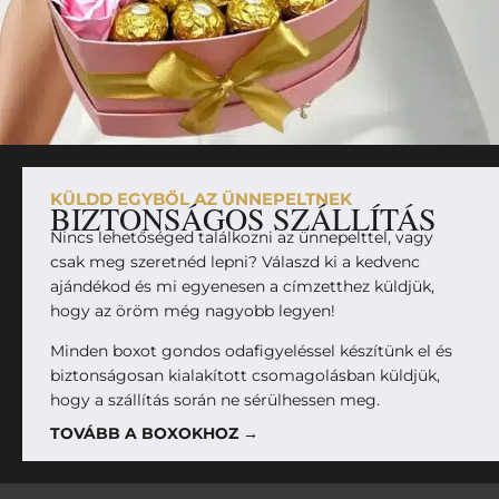
KÜLDD EGYBŐL AZ ÜNNEPELTNEK
BIZTONSÁGOS SZÁLLÍTÁS
Nincs lehetőséged találkozni az ünnepelttel, vagy
csak meg szeretnéd lepni? Válaszd ki a kedvenc
ajándékod és mi egyenesen a címzetthez küldjük,
hogy az öröm még nagyobb legyen!
Minden boxot gondos odafigyeléssel készítünk el és
biztonságosan kialakított csomagolásban küldjük,
hogy a szállítás során ne sérülhessen meg.
TOVÁBB A BOXOKHOZ →