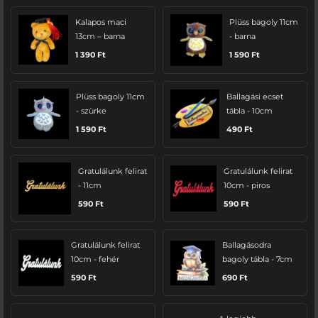
Kalapos maci
Plüss bagoly 11cm
13cm – barna
- barna
1 390
Ft
1 590
Ft
Plüss bagoly 11cm
Ballagási ecset
- szürke
tábla - 10cm
1 590
Ft
490
Ft
Gratulálunk felirat
Gratulálunk felirat
- 11cm
10cm - piros
590
Ft
590
Ft
Gratulálunk felirat
Ballagásodra
10cm - fehér
bagoly tábla - 7cm
590
Ft
690
Ft