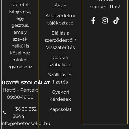
szeretet
ÁSZF
minket itt is!
kifejezése,
Adatvédelmi
egy
tájékoztató
gesztus,
amely
Elállás a
szavak
szerződéstől /
nélkül is
Visszatérítés
közel hoz
Cookie
minket
szabályzat
egymáshoz.
Szállítás és
fizetés
ÜGYFÉLSZOLGÁLAT
Hétfő – Péntek:
Gyakori
09:00-16:00
kérdések
+36 30 332
Kapcsolat
3644
info@ehetocsokor.hu