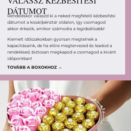
VÁLASSZ KÉZBESÍTÉSI
DÁTUMOT
Rendeléskor válaszd ki a neked megfelelő kézbesítési
dátumot a kosár/pénztár oldalon, így csomagod
akkor érkezik, amikor számodra a legideálisabb!
Kiemelt időszakokban gyorsan megtelnek a
kapacitásaink, de ha előre megtervezed és leadod a
rendelésed, biztosan megkapod a csomagod a kívánt
időpontban!
TOVÁBB A BOXOKHOZ →