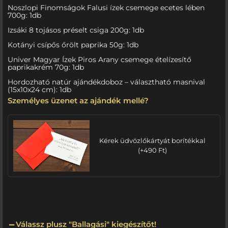
Noszlopi Finomságok Falusi ízek csemege ecetes lében
700g: 1db
Izsáki 8 tojásos préselt csiga 200g: 1db
Kotányi csípős őrölt paprika 50g: 1db
Univer Magyar Ízek Piros Arany csemege ételízesítő
paprikakrém 70g: 1db
Hordozható natúr ajándékdoboz – választható masnival
(15x10x24 cm): 1db
Személyes üzenet az ajándék mellé?
Kérek üdvözlőkártyát borítékkal
(
+
490
Ft
)
Válassz plusz "Ballagási" kiegészítőt!