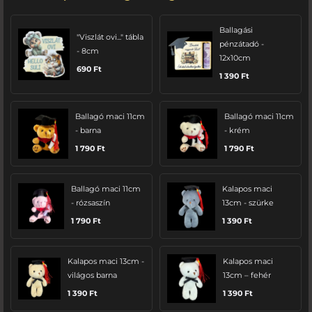
Ballagási
"Viszlát ovi..." tábla
pénzátadó -
- 8cm
12x10cm
690
Ft
1 390
Ft
Ballagó maci 11cm
Ballagó maci 11cm
- barna
- krém
1 790
Ft
1 790
Ft
Ballagó maci 11cm
Kalapos maci
- rózsaszín
13cm - szürke
1 790
Ft
1 390
Ft
Kalapos maci 13cm -
Kalapos maci
világos barna
13cm – fehér
1 390
Ft
1 390
Ft