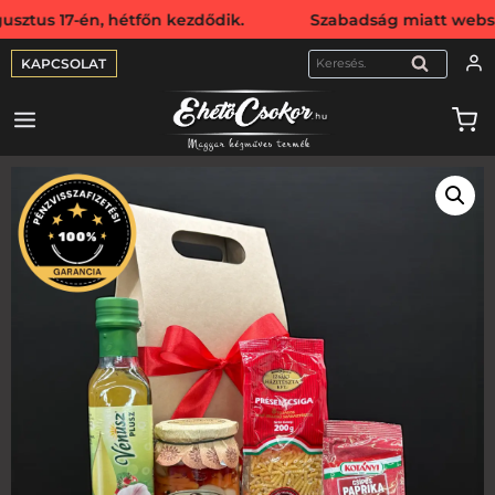
7-én, hétfőn kezdődik. Szabadság miatt webshopunk auguszt
KAPCSOLAT
KERESÉS