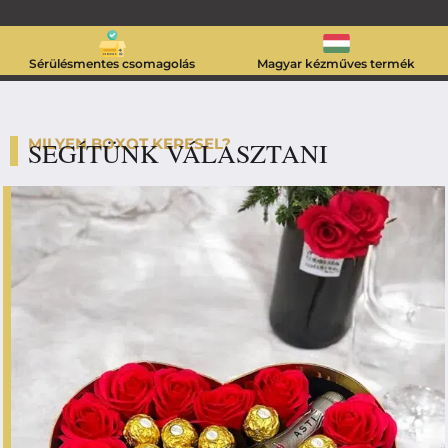
Sérülésmentes csomagolás
Magyar kézműves termék
MILYEN BOXOT KERESEL?
SEGÍTÜNK VÁLASZTANI