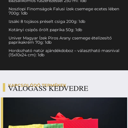
bazsalikomos fűszerezéssel 250 ml: 1db
Noszlopi Finomságok Falusi ízek csemege ecetes lében
700g: 1db
Izsáki 8 tojásos préselt csiga 200g: 1db
Kotányi csípős őrölt paprika 50g: 1db
Univer Magyar Ízek Piros Arany csemege ételízesítő
paprikakrém 70g: 1db
Hordozható natúr ajándékdoboz – választható masnival
(15x10x24 cm): 1db
KAPCSOLÓDÓ TERMÉKEK
VÁLOGASS KEDVEDRE