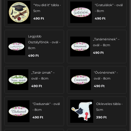
"You did it" tábla -
"Gratulálok" - ovál
5cm
- 8cm
490
Ft
490
Ft
Legjobb
„Tanárnéninek” –
Osztályfőnök - ovál -
ovál – 8cm
8cm
490
Ft
490
Ft
„Tanár úrnak” –
"Óvónéninek" -
ovál – 8cm
ovál - 8cm
490
Ft
490
Ft
"Dadusnak" - ovál
Okleveles tábla -
- 8cm
5cm
490
Ft
390
Ft