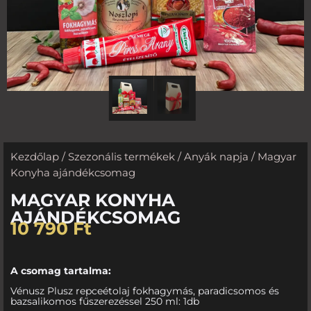
Kezdőlap
/
Szezonális termékek
/
Anyák napja
/ Magyar
Konyha ajándékcsomag
MAGYAR KONYHA
AJÁNDÉKCSOMAG
10 790
Ft
A csomag tartalma:
Vénusz Plusz repceétolaj fokhagymás, paradicsomos és
bazsalikomos fűszerezéssel 250 ml: 1db