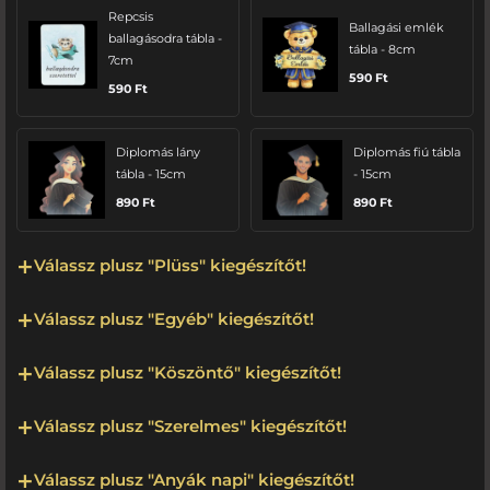
Repcsis
Ballagási emlék
ballagásodra tábla -
tábla - 8cm
7cm
590
Ft
590
Ft
Diplomás lány
Diplomás fiú tábla
tábla - 15cm
- 15cm
890
Ft
890
Ft
Válassz plusz "Plüss" kiegészítőt!
Válassz plusz "Egyéb" kiegészítőt!
Válassz plusz "Köszöntő" kiegészítőt!
Válassz plusz "Szerelmes" kiegészítőt!
Válassz plusz "Anyák napi" kiegészítőt!