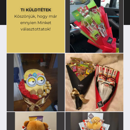
TI KÜLDTÉTEK
Köszönjük, hogy már
ennyien Minket
választottatok!