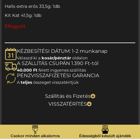
Halls extra erős 33,5g: 1db
Kit Kat 41,5g: 1db
Elfogyott
KÉZBESÍTÉSI DÁTUM: 1-2 munkanap
Válaszd ki a
kosár/pénztár
oldalon
A SZÁLLÍTÁS CSUPÁN 1.390 Ft-tól
40.000 Ft
felett ingyenes szállítás
PÉNZVISSZAFIZETÉSI GARANCIA
A
teljes
összeget visszatérítjük
Szállítás és Fizetés
VISSZATÉRÍTÉS
Csokor minden alkalomra
Édességből készült ajándék