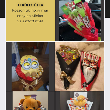
TI KÜLDTÉTEK
Köszönjük, hogy már
ennyien Minket
választottatok!