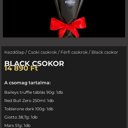
Kezdőlap
/
Csoki csokrok
/
Férfi csokrok
/ Black csokor
BLACK CSOKOR
14 890
Ft
A csomag tartalma:
Baileys truffle táblás 90g: 1db
Red Bull Zero 250ml: 1db
Toblerone dark 100g: 1db
Giotto 38,7g: 1db
Mars 51g: 1db