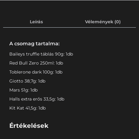
Leírás
Vélemények (0)
A csomag tartalma:
Baileys truffle táblás 90g: 1db
Red Bull Zero 250ml: 1db
Toblerone dark 100g: 1db
Giotto 38,7g: 1db
Mars 51g: 1db
Halls extra erős 33,5g: 1db
Kit Kat 41,5g: 1db
Értékelések