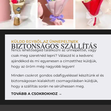
KÜLDD EGYBŐL AZ ÜNNEPELTNEK
BIZTONSÁGOS SZÁLLÍTÁS
Nincs lehetőséged találkozni az ünnepelttel, vagy
csak meg szeretnéd lepni? Válaszd ki a kedvenc
ajándékod és mi egyenesen a címzetthez küldjük,
hogy az öröm még nagyobb legyen!
Minden csokrot gondos odafigyeléssel készítünk el és
biztonságosan kialakított csomagolásban küldjük,
hogy a szállítás során ne sérülhessen meg.
TOVÁBB A CSOKROKHOZ →