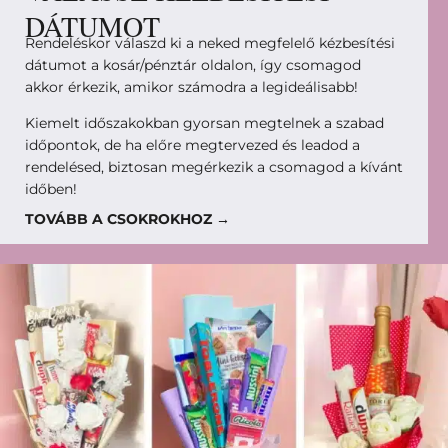
DÁTUMOT
Rendeléskor válaszd ki a neked megfelelő kézbesítési
dátumot a kosár/pénztár oldalon, így csomagod
akkor érkezik, amikor számodra a legideálisabb!
Kiemelt időszakokban gyorsan megtelnek a szabad
időpontok, de ha előre megtervezed és leadod a
rendelésed, biztosan megérkezik a csomagod a kívánt
időben!
TOVÁBB A CSOKROKHOZ →