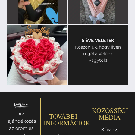
5 ÉVE VELETEK
Köszönjük, hogy ilyen
régóta Velünk
vagytok!
KÖZÖSSÉGI
Az
TOVÁBBI
MÉDIA
ajándékozás
INFORMÁCIÓK
az öröm és
Kövess