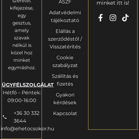
szeretet
ÁSZF
minket itt is!
kifejezése,
Adatvédelmi
egy
tájékoztató
gesztus,
amely
Elállás a
szavak
szerződéstől /
nélkül is
Visszatérítés
közel hoz
Cookie
minket
szabályzat
egymáshoz.
Szállítás és
fizetés
ÜGYFÉLSZOLGÁLAT
Hétfő – Péntek:
Gyakori
09:00-16:00
kérdések
+36 30 332
Kapcsolat
3644
info@ehetocsokor.hu