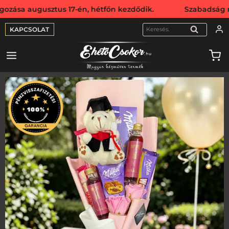
ugusztus 17-én, hétfőn kezdődik. Szabadság miatt webshopu
KAPCSOLAT
KERESÉS