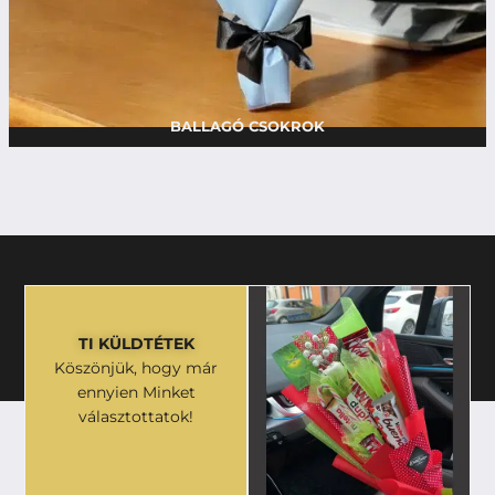
BALLAGÓ CSOKROK
TI KÜLDTÉTEK
Köszönjük, hogy már
ennyien Minket
választottatok!