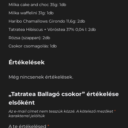
Milka cake and choc 35g: 1db
Milka waffelini 31g: 1db
Haribo Chamallows Girondo 11,6g: 2db
Tatratea Hibiscus + Vöröstea 37% 0,04 l: 2db
Rózsa (szappan): 2db
Csokor csomagolás: 1db
Értékelések
Még nincsenek értékelések.
„Tatratea Ballagó csokor” értékelése
elsőként
Az e-mail címet nem tesszük közzé.
A kötelező mezőket
*
karakterrel jelöltük
A te értékelésed
*