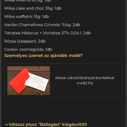
Milka cake and choc 35g: 1db
Milka waffelini 31g: 1db
Haribo Chamallows Girondo 11,6g: 2db
Tatratea Hibiscus + Vöröstea 37% 0,04 l: 2db
Rózsa (szappan): 2db
Csokor csomagolás: 1db
Személyes üzenet az ajándék mellé?
Kérek üdvözlőkártyát borítékkal
(
+
490
Ft
)
Válassz plusz "Ballagási" kiegészítőt!