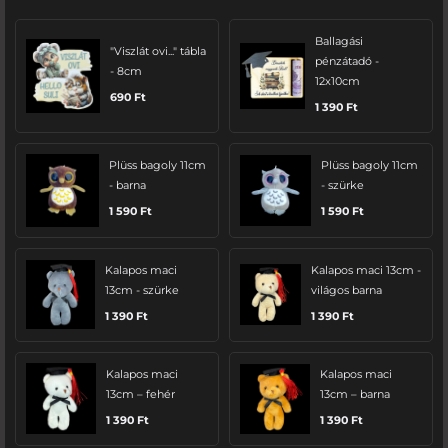
Ballagási
"Viszlát ovi..." tábla
pénzátadó -
- 8cm
12x10cm
690
Ft
1 390
Ft
Plüss bagoly 11cm
Plüss bagoly 11cm
- barna
- szürke
1 590
Ft
1 590
Ft
Kalapos maci
Kalapos maci 13cm -
13cm - szürke
világos barna
1 390
Ft
1 390
Ft
Kalapos maci
Kalapos maci
13cm – fehér
13cm – barna
1 390
Ft
1 390
Ft