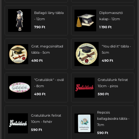
Ballagó lány tábla
Diplomaosztó
- 12cm
kalap - 12cm
790
Ft
1 190
Ft
Grat. megcsináltad
"You did it" tábla -
tábla - 5cm
5cm
490
Ft
490
Ft
"Gratulálok" - ovál
Gratulálunk felirat
- 8cm
10cm - piros
490
Ft
590
Ft
Repcsis
Gratulálunk felirat
ballagásodra tábla -
10cm - fehér
7cm
590
Ft
590
Ft