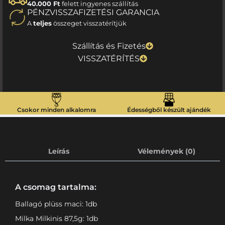
40.000 Ft
felett ingyenes szállítás
PÉNZVISSZAFIZETÉSI GARANCIA
A
teljes
összeget visszatérítjük
Szállítás és Fizetés
VISSZATÉRÍTÉS
Csokor minden alkalomra
Édességből készült ajándék
Leírás
Vélemények (0)
A csomag tartalma:
Ballagó plüss maci: 1db
Milka Milkinis 87,5g: 1db