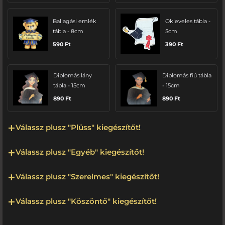
Ballagási emlék
Okleveles tábla -
tábla - 8cm
5cm
590
Ft
390
Ft
Diplomás lány
Diplomás fiú tábla
tábla - 15cm
- 15cm
890
Ft
890
Ft
Válassz plusz "Plüss" kiegészítőt!
Válassz plusz "Egyéb" kiegészítőt!
Válassz plusz "Szerelmes" kiegészítőt!
Válassz plusz "Köszöntő" kiegészítőt!