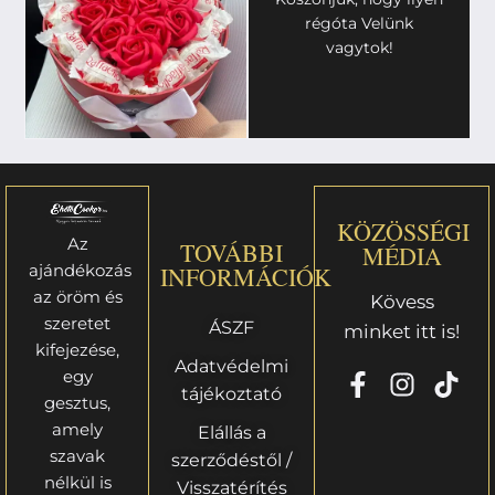
régóta Velünk
vagytok!
KÖZÖSSÉGI
Az
TOVÁBBI
MÉDIA
ajándékozás
INFORMÁCIÓK
az öröm és
Kövess
szeretet
ÁSZF
minket itt is!
kifejezése,
Adatvédelmi
egy
tájékoztató
gesztus,
amely
Elállás a
szavak
szerződéstől /
nélkül is
Visszatérítés