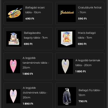
Ballagási ecset
Gratulálunk felirat
tábla - 10cm
- 11cm
490
Ft
590
Ft
Ballagásodra
Macis ballagó
bagoly tábla - 7cm
tábla - 7cm
690
Ft
690
Ft
A legjobb
A legjobb tanárnak
tanárnéninek tábla -
tábla - 20cm
20cm
1 890
Ft
1 890
Ft
A legjobb
Ballagó fiú tábla -
óvónéninek tábla -
12cm
20cm
790
Ft
1 890
Ft