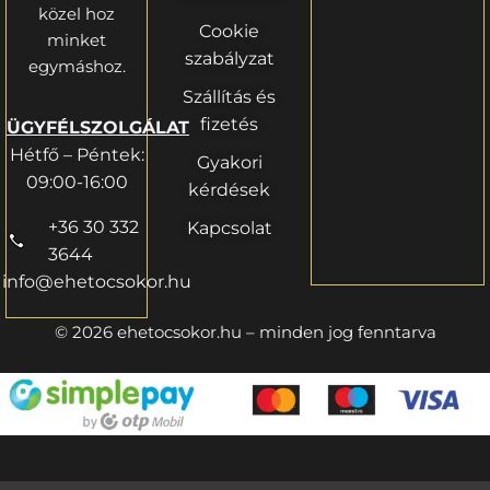
közel hoz
Cookie
minket
szabályzat
egymáshoz.
Szállítás és
fizetés
ÜGYFÉLSZOLGÁLAT
Hétfő – Péntek:
Gyakori
09:00-16:00
kérdések
+36 30 332
Kapcsolat
3644
info@ehetocsokor.hu
© 2026 ehetocsokor.hu – minden jog fenntarva