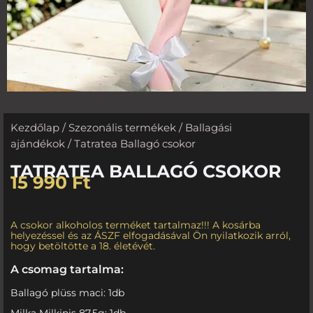
Kezdőlap
/
Szezonális termékek
/
Ballagási
ajándékok
/ Tatratea Ballagó csokor
TATRATEA BALLAGÓ CSOKOR
15 990
Ft
A csokor alkoholos terméket tartalmaz!!! A kosárba
helyezéssel és az ÁSZF elfogadásával Ön nyilatkozik arról,
hogy betöltötte a 18. életévét.
A csomag tartalma:
Ballagó plüss maci: 1db
Milka Milkinis 87,5g: 1db