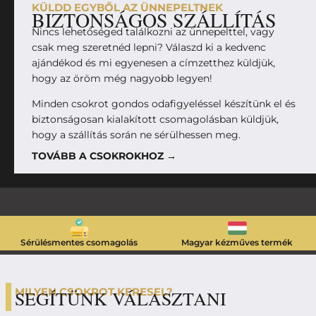
KÜLDD EGYBŐL AZ ÜNNEPELTNEK
BIZTONSÁGOS SZÁLLÍTÁS
Nincs lehetőséged találkozni az ünnepelttel, vagy
csak meg szeretnéd lepni? Válaszd ki a kedvenc
ajándékod és mi egyenesen a címzetthez küldjük,
hogy az öröm még nagyobb legyen!
Minden csokrot gondos odafigyeléssel készítünk el és
biztonságosan kialakított csomagolásban küldjük,
hogy a szállítás során ne sérülhessen meg.
TOVÁBB A CSOKROKHOZ →
Sérülésmentes csomagolás
Magyar kézműves termék
MILYEN CSOKROT KERESEL?
SEGÍTÜNK VÁLASZTANI