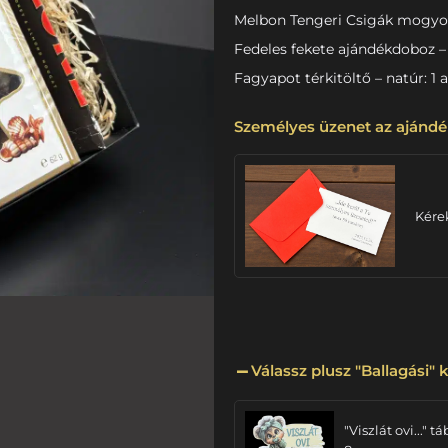
Melbon Tengeri Csigák mogyo
Fedeles fekete ajándékdoboz – 
Fagyapot térkitöltő – natúr: 1 
Személyes üzenet az ajándé
Kére
Válassz plusz "Ballagási" k
"Viszlát ovi..." tá