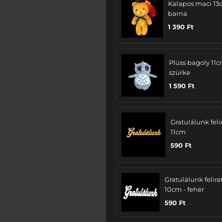
Kalapos maci 13
barna
1 390
Ft
Plüss bagoly 11c
szürke
1 590
Ft
Gratulálunk felir
11cm
590
Ft
Gratulálunk felira
10cm - fehér
590
Ft