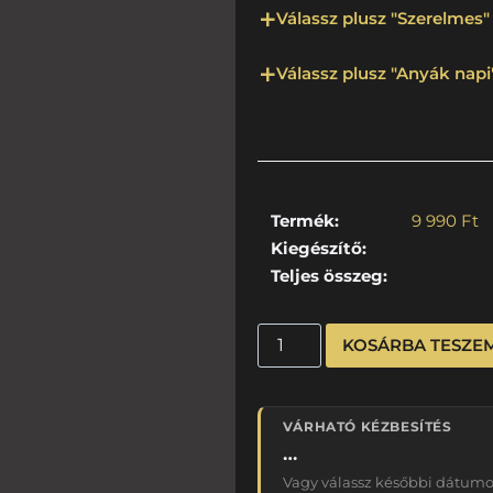
Válassz plusz "Szerelmes" 
Válassz plusz "Anyák napi"
Termék:
9 990
Ft
Kiegészítő:
Teljes összeg:
KOSÁRBA TESZE
VÁRHATÓ KÉZBESÍTÉS
…
Vagy válassz későbbi dátumot