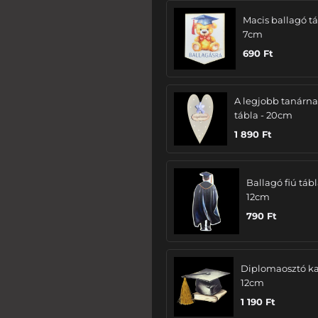
Macis ballagó tá
7cm
690
Ft
A legjobb tanárn
tábla - 20cm
1 890
Ft
Ballagó fiú tábl
12cm
790
Ft
Diplomaosztó ka
12cm
1 190
Ft