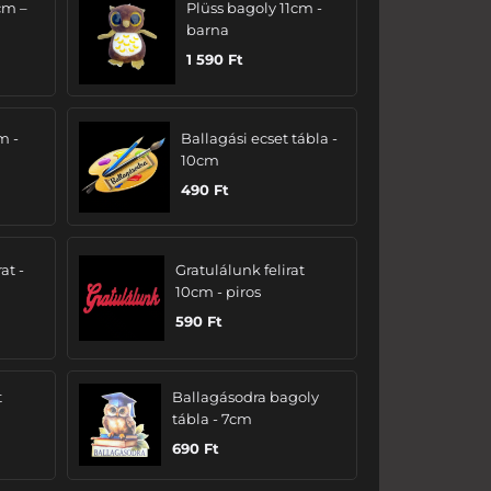
cm –
Plüss bagoly 11cm -
barna
1 590
Ft
m -
Ballagási ecset tábla -
10cm
490
Ft
at -
Gratulálunk felirat
10cm - piros
590
Ft
t
Ballagásodra bagoly
tábla - 7cm
690
Ft