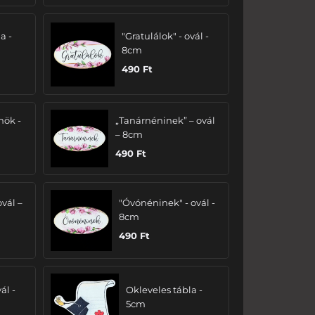
a -
"Gratulálok" - ovál -
8cm
490
Ft
nök -
„Tanárnéninek” – ovál
– 8cm
490
Ft
ovál –
"Óvónéninek" - ovál -
8cm
490
Ft
ál -
Okleveles tábla -
5cm