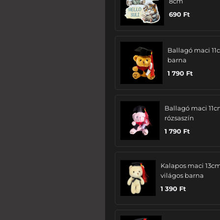
8cm
690
Ft
Ballagó maci 11
barna
1 790
Ft
Ballagó maci 11c
rózsaszín
1 790
Ft
Kalapos maci 13cm
világos barna
1 390
Ft