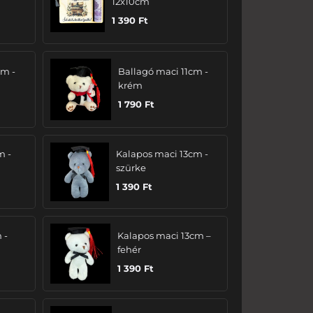
12x10cm
1 390
Ft
cm -
Ballagó maci 11cm -
krém
1 790
Ft
m -
Kalapos maci 13cm -
szürke
1 390
Ft
 -
Kalapos maci 13cm –
fehér
1 390
Ft