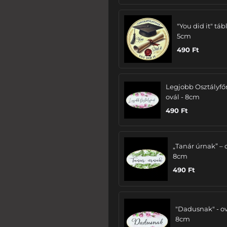
"You did it" tábl
5cm
490
Ft
Legjobb Osztályfő
ovál - 8cm
490
Ft
„Tanár úrnak” – 
8cm
490
Ft
"Dadusnak" - ov
8cm