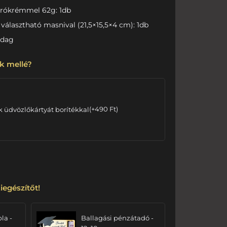
rókrémmel 62g: 1db
választható masnival (21,5×15,5×4 cm): 1db
adag
k mellé?
k üdvözlőkártyát borítékkal
(
+
490
Ft
)
iegészítőt!
bla -
Ballagási pénzátadó -