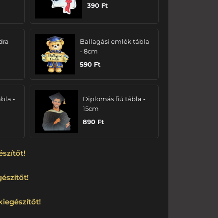
390
Ft
dra
Ballagási emlék tábla
- 8cm
590
Ft
bla -
Diplomás fiú tábla -
15cm
890
Ft
észítőt!
észítőt!
kiegészítőt!