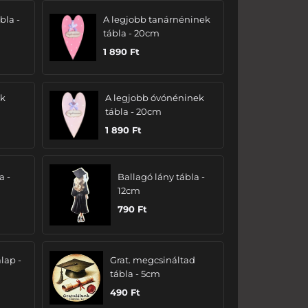
bla -
A legjobb tanárnéninek
tábla - 20cm
1 890
Ft
ak
A legjobb óvónéninek
tábla - 20cm
1 890
Ft
a -
Ballagó lány tábla -
12cm
790
Ft
lap -
Grat. megcsináltad
tábla - 5cm
490
Ft