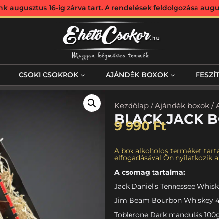
augusztus 16-ig zárva tart. A rendelések feldolgozása augus
CSOKI CSOKROK
AJÁNDÉK BOXOK
FESZÍ
Kezdőlap
/
Ajándék boxok
/
BLACK JACK 
9 990
Ft
A box alkoholos terméket tarta
elfogadásával Ön nyilatkozik ar
A csomag tartalma:
Jack Daniel’s Tennessee Whiske
Jim Beam Bourbon Whiskey 40
Toblerone Dark mandulás 100g