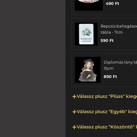
490
Ft
Repcsis ballagáso
tábla - 7cm
590
Ft
Diplomás lány tá
15cm
890
Ft
Válassz plusz "Plüss" kieg
Válassz plusz "Egyéb" kieg
Válassz plusz "Köszöntő" 