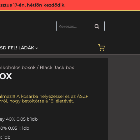
ztus 17-én, hétfőn kezdődik.
KERESÉS
TSD FEL! LÁDÁK
Alkoholos boxok
/ Black Jack box
BOX
lmaz!!! A kosárba helyezéssel és az ÁSZF
ról, hogy betöltötte a 18. életévét.
y 40% 0,05 l: 1db
% 0,05 l: 1db
: 1db