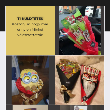
TI KÜLDTÉTEK
Köszönjük, hogy már
ennyien Minket
választottatok!