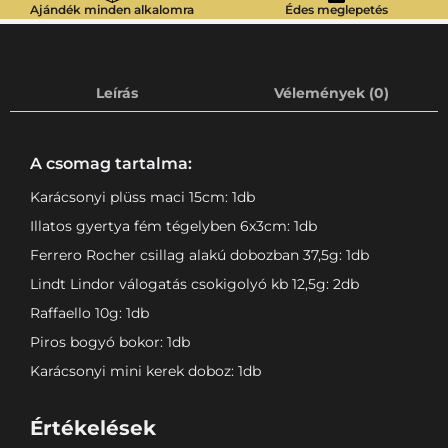
Ajándék minden alkalomra
Édes meglepetés
Leírás
Vélemények (0)
A csomag tartalma:
Karácsonyi plüss maci 15cm: 1db
Illatos gyertya fém tégelyben 6x3cm: 1db
Ferrero Rocher csillag alakú dobozban 37,5g: 1db
Lindt Lindor válogatás csokigolyó kb 12,5g: 2db
Raffaello 10g: 1db
Piros bogyó bokor: 1db
Karácsonyi mini kerek doboz: 1db
Értékelések