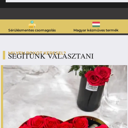
Sérülésmentes csomagolás
Magyar kézműves termék
MILYEN BOXOT KERESEL?
SEGÍTÜNK VÁLASZTANI