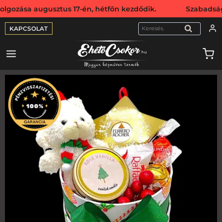
a augusztus 17-én, hétfőn kezdődik. Szabadság miatt webs
KAPCSOLAT
KERESÉS