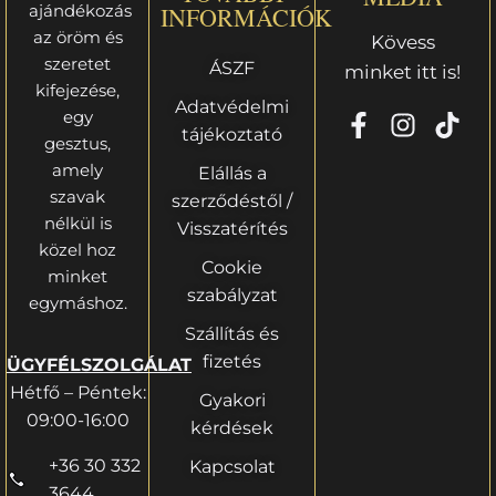
ajándékozás
INFORMÁCIÓK
az öröm és
Kövess
szeretet
ÁSZF
minket itt is!
kifejezése,
Adatvédelmi
egy
tájékoztató
gesztus,
amely
Elállás a
szavak
szerződéstől /
nélkül is
Visszatérítés
közel hoz
Cookie
minket
szabályzat
egymáshoz.
Szállítás és
fizetés
ÜGYFÉLSZOLGÁLAT
Hétfő – Péntek:
Gyakori
09:00-16:00
kérdések
+36 30 332
Kapcsolat
3644