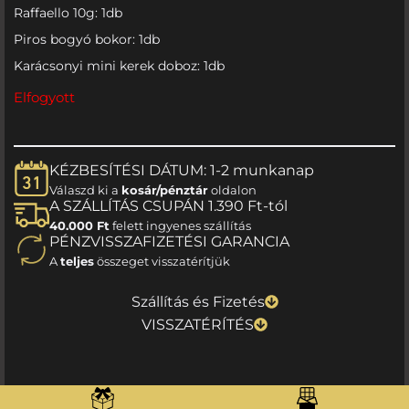
Raffaello 10g: 1db
Piros bogyó bokor: 1db
Karácsonyi mini kerek doboz: 1db
Elfogyott
KÉZBESÍTÉSI DÁTUM: 1-2 munkanap
Válaszd ki a
kosár/pénztár
oldalon
A SZÁLLÍTÁS CSUPÁN 1.390 Ft-tól
40.000 Ft
felett ingyenes szállítás
PÉNZVISSZAFIZETÉSI GARANCIA
A
teljes
összeget visszatérítjük
Szállítás és Fizetés
VISSZATÉRÍTÉS