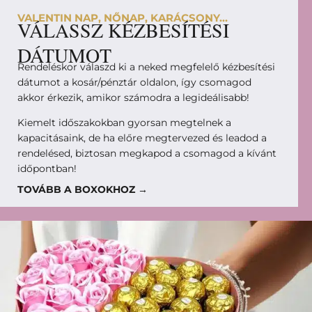
VALENTIN NAP, NŐNAP, KARÁCSONY...
VÁLASSZ KÉZBESÍTÉSI
DÁTUMOT
Rendeléskor válaszd ki a neked megfelelő kézbesítési
dátumot a kosár/pénztár oldalon, így csomagod
akkor érkezik, amikor számodra a legideálisabb!
Kiemelt időszakokban gyorsan megtelnek a
kapacitásaink, de ha előre megtervezed és leadod a
rendelésed, biztosan megkapod a csomagod a kívánt
időpontban!
TOVÁBB A BOXOKHOZ →