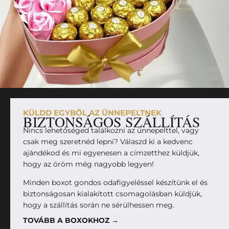
KÜLDD EGYBŐL AZ ÜNNEPELTNEK
BIZTONSÁGOS SZÁLLÍTÁS
Nincs lehetőséged találkozni az ünnepelttel, vagy
csak meg szeretnéd lepni? Válaszd ki a kedvenc
ajándékod és mi egyenesen a címzetthez küldjük,
hogy az öröm még nagyobb legyen!
Minden boxot gondos odafigyeléssel készítünk el és
biztonságosan kialakított csomagolásban küldjük,
hogy a szállítás során ne sérülhessen meg.
TOVÁBB A BOXOKHOZ →