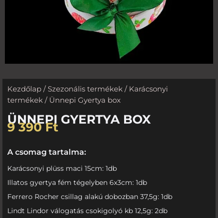
Kezdőlap
/
Szezonális termékek
/
Karácsonyi
termékek
/ Ünnepi Gyertya box
ÜNNEPI GYERTYA BOX
9 390
Ft
A csomag tartalma:
Karácsonyi plüss maci 15cm: 1db
Illatos gyertya fém tégelyben 6x3cm: 1db
Ferrero Rocher csillag alakú dobozban 37,5g: 1db
Lindt Lindor válogatás csokigolyó kb 12,5g: 2db