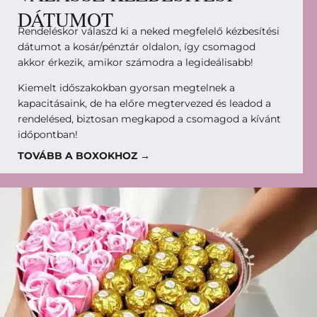
DÁTUMOT
Rendeléskor válaszd ki a neked megfelelő kézbesítési
dátumot a kosár/pénztár oldalon, így csomagod
akkor érkezik, amikor számodra a legideálisabb!
Kiemelt időszakokban gyorsan megtelnek a
kapacitásaink, de ha előre megtervezed és leadod a
rendelésed, biztosan megkapod a csomagod a kívánt
időpontban!
TOVÁBB A BOXOKHOZ →