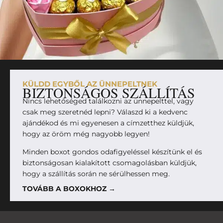
KÜLDD EGYBŐL AZ ÜNNEPELTNEK
BIZTONSÁGOS SZÁLLÍTÁS
Nincs lehetőséged találkozni az ünnepelttel, vagy
csak meg szeretnéd lepni? Válaszd ki a kedvenc
ajándékod és mi egyenesen a címzetthez küldjük,
hogy az öröm még nagyobb legyen!
Minden boxot gondos odafigyeléssel készítünk el és
biztonságosan kialakított csomagolásban küldjük,
hogy a szállítás során ne sérülhessen meg.
TOVÁBB A BOXOKHOZ →