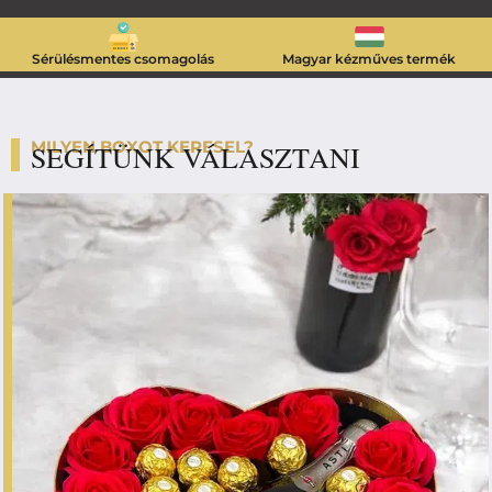
Sérülésmentes csomagolás
Magyar kézműves termék
MILYEN BOXOT KERESEL?
SEGÍTÜNK VÁLASZTANI