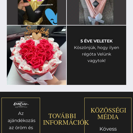
5 ÉVE VELETEK
Köszönjük, hogy ilyen
régóta Velünk
vagytok!
KÖZÖSSÉGI
Az
TOVÁBBI
MÉDIA
ajándékozás
INFORMÁCIÓK
az öröm és
Kövess