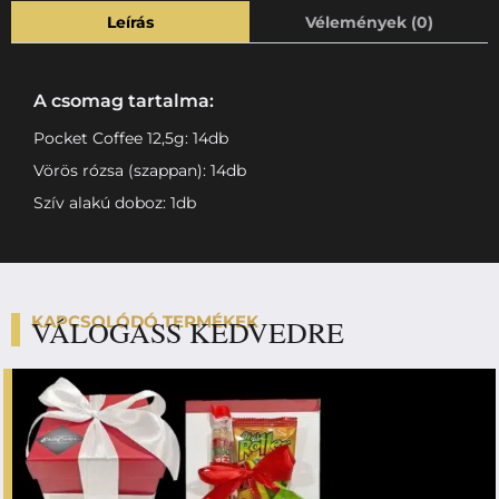
Leírás
Vélemények (0)
A csomag tartalma:
Pocket Coffee 12,5g: 14db
Vörös rózsa (szappan): 14db
Szív alakú doboz: 1db
KAPCSOLÓDÓ TERMÉKEK
VÁLOGASS KEDVEDRE