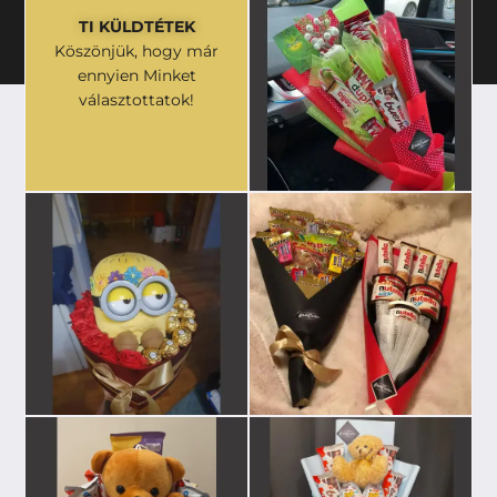
TI KÜLDTÉTEK
Köszönjük, hogy már
ennyien Minket
választottatok!