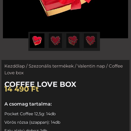
Kezdőlap
/
Szezonális termékek
/
Valentin nap
/ Coffee
Love box
COFFEE LOVE BOX
14 490
Ft
A csomag tartalma:
Pocket Coffee 12,5g: 14db
Vörös rózsa (szappan): 14db
Szív alakú doboz: 1db