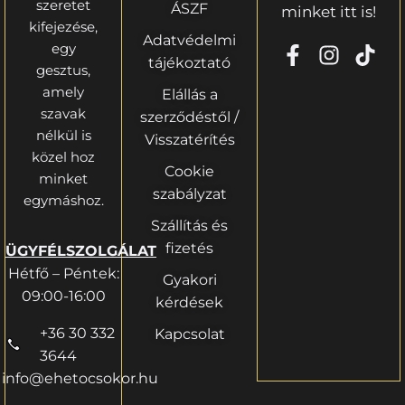
szeretet
ÁSZF
minket itt is!
kifejezése,
Adatvédelmi
egy
tájékoztató
gesztus,
amely
Elállás a
szavak
szerződéstől /
nélkül is
Visszatérítés
közel hoz
Cookie
minket
szabályzat
egymáshoz.
Szállítás és
fizetés
ÜGYFÉLSZOLGÁLAT
Hétfő – Péntek:
Gyakori
09:00-16:00
kérdések
+36 30 332
Kapcsolat
3644
info@ehetocsokor.hu