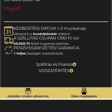
Elfogyott
KÉZBESÍTÉSI DÁTUM: 1-2 munkanap
Válaszd ki a
kosár/pénztár
oldalon
A SZÁLLÍTÁS CSUPÁN 1.390 Ft-tól
40.000 Ft
felett ingyenes szállítás
PÉNZVISSZAFIZETÉSI GARANCIA
A
teljes
összeget visszatérítjük
Szállítás és Fizetés
VISSZATÉRÍTÉS
Ajándék minden alkalomra
Édes meglepetés