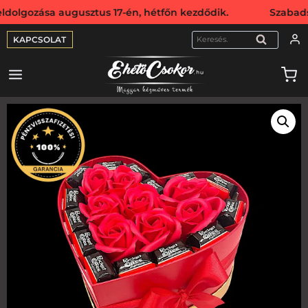
ása augusztus 17-én, hétfőn kezdődik. Szabadság miatt we
KAPCSOLAT
KERESÉS