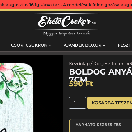
augusztus 16-ig zárva tart. A rendelések feldolgozása augus
CSOKI CSOKROK
AJÁNDÉK BOXOK
FESZÍ
Kezdőlap
/
Kiegészítő termé
BOLDOG ANYÁK
7CM
590
Ft
KOSÁRBA TESZE
VÁRHATÓ KÉZBESÍTÉS
…