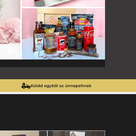
Küldd egyből az ünnepeltnek