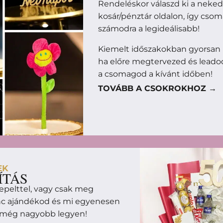
Rendeléskor válaszd ki a neke
kosár/pénztár oldalon, így cso
számodra a legideálisabb!
Kiemelt időszakokban gyorsan
ha előre megtervezed és leado
a csomagod a kívánt időben!
TOVÁBB A CSOKROKHOZ →
EK
ÍTÁS
epelttel, vagy csak meg
enc ajándékod és mi egyenesen
m még nagyobb legyen!