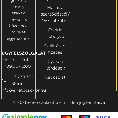
gesztus,
amely
Elállás a
szavak
szerződéstől /
nélkül is
Visszatérítés
közel hoz
Cookie
minket
szabályzat
egymáshoz.
Szállítás és
fizetés
ÜGYFÉLSZOLGÁLAT
Hétfő – Péntek:
Gyakori
09:00-16:00
kérdések
+36 30 332
Kapcsolat
3644
info@ehetocsokor.hu
© 2026 ehetocsokor.hu – minden jog fenntarva