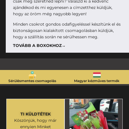
csak meg szeretnéd lepni? Válaszd ki a kedvenc
ajándékod és mi egyenesen a címzetthez küldjük,
hogy az öröm még nagyobb legyen!
Minden csokrot gondos odafigyeléssel készítünk el és
biztonságosan kialakított csomagolásban küldjük,
hogy a szállítás során ne sérülhessen meg.
TOVÁBB A BOXOKHOZ→
Sérülésmentes csomagolás
Magyar kézműves termék
TI KÜLDTÉTEK
Köszönjük, hogy már
ennyien Minket