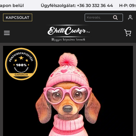
pon belül Ügyfélszolgálat: +36 30 332 36 44 H-P: 09:00
KAPCSOLAT
KERESÉS