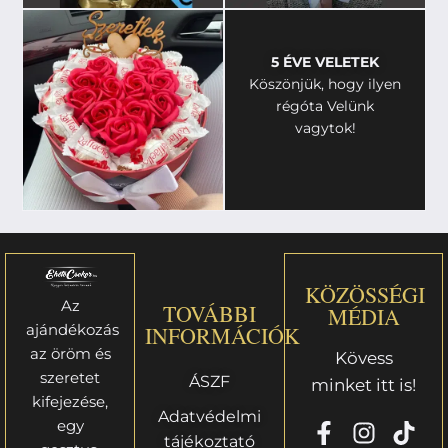
5 ÉVE VELETEK
Köszönjük, hogy ilyen
régóta Velünk
vagytok!
KÖZÖSSÉGI
Az
TOVÁBBI
MÉDIA
ajándékozás
INFORMÁCIÓK
az öröm és
Kövess
szeretet
ÁSZF
minket itt is!
kifejezése,
Adatvédelmi
egy
tájékoztató