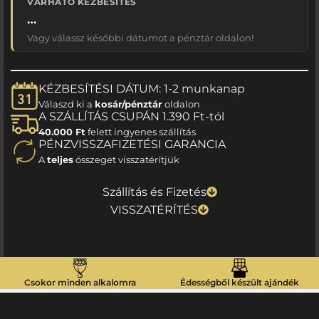
VÁRHATÓ KÉZBESÍTÉS
…
Vagy válassz későbbi dátumot a pénztár oldalon!
KÉZBESÍTÉSI DÁTUM: 1-2 munkanap
Válaszd ki a
kosár/pénztár
oldalon
A SZÁLLÍTÁS CSUPÁN 1.390 Ft-tól
40.000 Ft
felett ingyenes szállítás
PÉNZVISSZAFIZETÉSI GARANCIA
A
teljes
összeget visszatérítjük
Szállítás és Fizetés
VISSZATÉRÍTÉS
Csokor minden alkalomra
Édességből készült ajándék