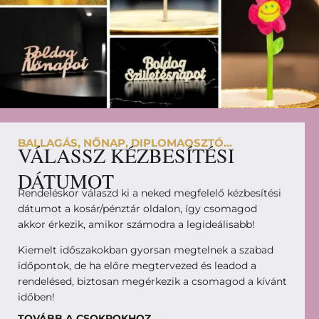
BALLAGÁS, NŐNAP, DIPLOMAOSZTÓ...
VÁLASSZ KÉZBESÍTÉSI
DÁTUMOT
Rendeléskor válaszd ki a neked megfelelő kézbesítési
dátumot a kosár/pénztár oldalon, így csomagod
akkor érkezik, amikor számodra a legideálisabb!
Kiemelt időszakokban gyorsan megtelnek a szabad
időpontok, de ha előre megtervezed és leadod a
rendelésed, biztosan megérkezik a csomagod a kívánt
időben!
TOVÁBB A CSOKROKHOZ →