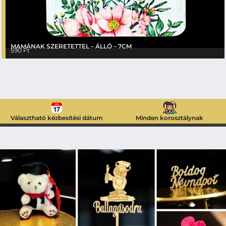
MAMÁNAK SZERETETTEL – ÁLLÓ – 7CM
590
Ft
Választható kézbesítési dátum
Minden korosztálynak