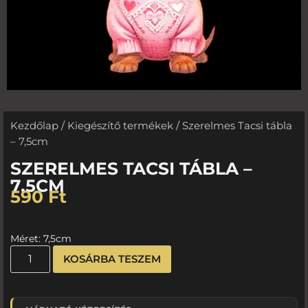
Kezdőlap
/
Kiegészítő termékek
/ Szerelmes Tacsi tábla
– 7,5cm
SZERELMES TACSI TÁBLA –
7,5CM
590
Ft
Méret: 7,5cm
KOSÁRBA TESZEM