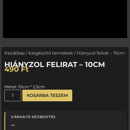
Kezdőlap
/
Kiegészítő termékek
/ Hiányzol felirat – 10cm
HIÁNYZOL FELIRAT – 10CM
490
Ft
Méret: 10cm * 2,5cm
KOSÁRBA TESZEM
VÁRHATÓ KÉZBESÍTÉS
…