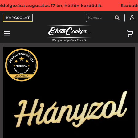
ozása augusztus 17-én, hétfőn kezdődik. Szabadság miatt 
KAPCSOLAT
KERESÉS