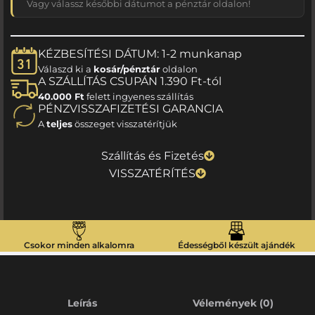
Vagy válassz későbbi dátumot a pénztár oldalon!
KÉZBESÍTÉSI DÁTUM: 1-2 munkanap
Válaszd ki a
kosár/pénztár
oldalon
A SZÁLLÍTÁS CSUPÁN 1.390 Ft-tól
40.000 Ft
felett ingyenes szállítás
PÉNZVISSZAFIZETÉSI GARANCIA
A
teljes
összeget visszatérítjük
Szállítás és Fizetés
VISSZATÉRÍTÉS
Csokor minden alkalomra
Édességből készült ajándék
Leírás
Vélemények (0)