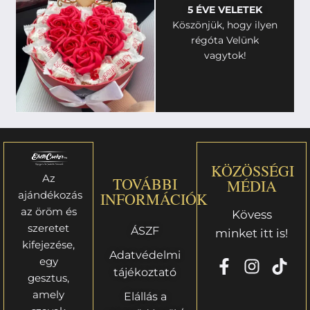
5 ÉVE VELETEK
Köszönjük, hogy ilyen
régóta Velünk
vagytok!
KÖZÖSSÉGI
Az
TOVÁBBI
MÉDIA
ajándékozás
INFORMÁCIÓK
az öröm és
Kövess
szeretet
ÁSZF
minket itt is!
kifejezése,
Adatvédelmi
egy
tájékoztató
gesztus,
amely
Elállás a