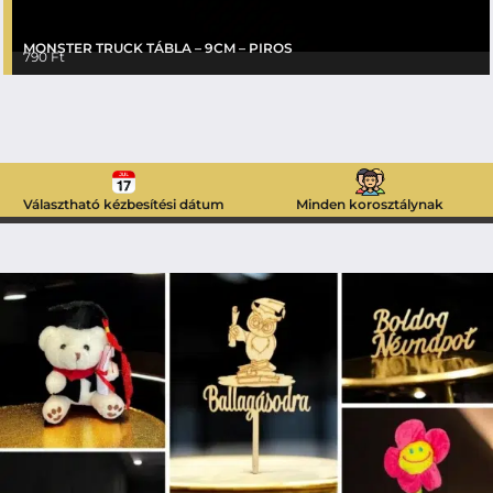
MONSTER TRUCK TÁBLA – 9CM – PIROS
790
Ft
Választható kézbesítési dátum
Minden korosztálynak