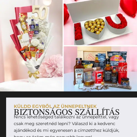
KÜLDD EGYBŐL AZ ÜNNEPELTNEK
BIZTONSÁGOS SZÁLLÍTÁS
Nincs lehetőséged találkozni az ünnepelttel, vagy
csak meg szeretnéd lepni? Válaszd ki a kedvenc
ajándékod és mi egyenesen a címzetthez küldjük,
hogy az öröm még nagyobb legyen!