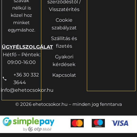
szavak
szerződéstől /
nélkül is
Visszatérítés
közel hoz
Cookie
minket
szabályzat
egymáshoz.
Szállítás és
fizetés
ÜGYFÉLSZOLGÁLAT
Hétfő – Péntek:
Gyakori
09:00-16:00
kérdések
+36 30 332
Kapcsolat
3644
info@ehetocsokor.hu
© 2026 ehetocsokor.hu – minden jog fenntarva