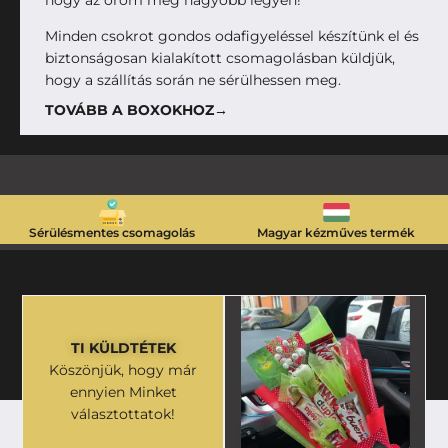
Minden csokrot gondos odafigyeléssel készítünk el és
biztonságosan kialakított csomagolásban küldjük,
hogy a szállítás során ne sérülhessen meg.
TOVÁBB A BOXOKHOZ→
Sérülésmentes csomagolás
Magyar kézműves termék
TI KÜLDTÉTEK
Köszönjük, hogy már
ennyien Minket
választottatok!