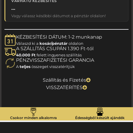
VÁRHATÓ KÉZBESÍTÉS
…
Vagy válassz későbbi dátumot a pénztár oldalon!
KÉZBESÍTÉSI DÁTUM: 1-2 munkanap
Válaszd ki a
kosár/pénztár
oldalon
A SZÁLLÍTÁS CSUPÁN 1.390 Ft-tól
40.000 Ft
felett ingyenes szállítás
PÉNZVISSZAFIZETÉSI GARANCIA
A
teljes
összeget visszatérítjük
Szállítás és Fizetés
VISSZATÉRÍTÉS
Csokor minden alkalomra
Édességből készült ajándék