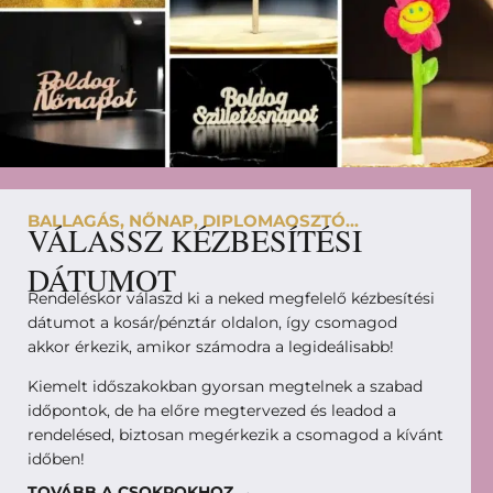
BALLAGÁS, NŐNAP, DIPLOMAOSZTÓ...
VÁLASSZ KÉZBESÍTÉSI
DÁTUMOT
Rendeléskor válaszd ki a neked megfelelő kézbesítési
dátumot a kosár/pénztár oldalon, így csomagod
akkor érkezik, amikor számodra a legideálisabb!
Kiemelt időszakokban gyorsan megtelnek a szabad
időpontok, de ha előre megtervezed és leadod a
rendelésed, biztosan megérkezik a csomagod a kívánt
időben!
TOVÁBB A CSOKROKHOZ →