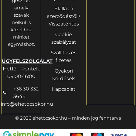
gesztus,
amely
Elállás a
szavak
szerződéstől /
nélkül is
Visszatérítés
közel hoz
Cookie
minket
szabályzat
egymáshoz.
Szállítás és
fizetés
ÜGYFÉLSZOLGÁLAT
Hétfő – Péntek:
Gyakori
09:00-16:00
kérdések
+36 30 332
Kapcsolat
3644
info@ehetocsokor.hu
© 2026 ehetocsokor.hu – minden jog fenntarva