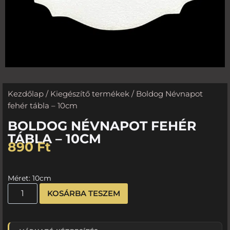
Kezdőlap
/
Kiegészítő termékek
/ Boldog Névnapot
fehér tábla – 10cm
BOLDOG NÉVNAPOT FEHÉR
TÁBLA – 10CM
890
Ft
Méret: 10cm
KOSÁRBA TESZEM