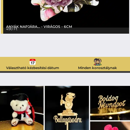
ANYÁK NAPJÁRA… – VIRÁGOS – 6CM
490
Ft
Választható kézbesítési dátum
Minden korosztálynak