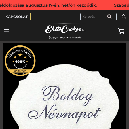
ozása augusztus 17-én, hétfőn kezdődik. Szabadság miatt 
KAPCSOLAT
KERESÉS