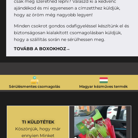
csak meg szeretnéd lepni? Válaszd ki a kedvenc
ajándékod és mi egyenesen a címzetthez küldjük,
hogy az öröm még nagyobb legyen!
Minden csokrot gondos odafigyeléssel készítünk el és
biztonságosan kialakított csomagolásban küldjük,
hogy a szállítás során ne sérülhessen meg.
TOVÁBB A BOXOKHOZ→
Sérülésmentes csomagolás
Magyar kézműves termék
TI KÜLDTÉTEK
Köszönjük, hogy már
ennyien Minket