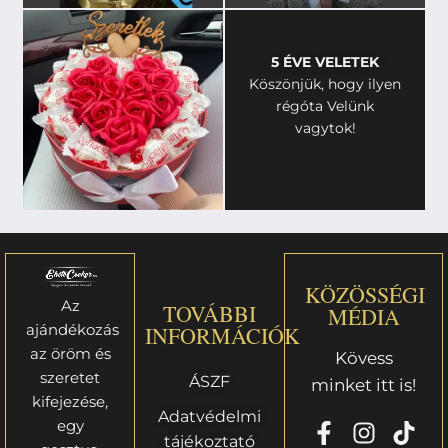
5 ÉVE VELETEK
Köszönjük, hogy ilyen
régóta Velünk
vagytok!
KÖZÖSSÉGI
Az
TOVÁBBI
MÉDIA
ajándékozás
INFORMÁCIÓK
az öröm és
Kövess
szeretet
ÁSZF
minket itt is!
kifejezése,
Adatvédelmi
egy
tájékoztató