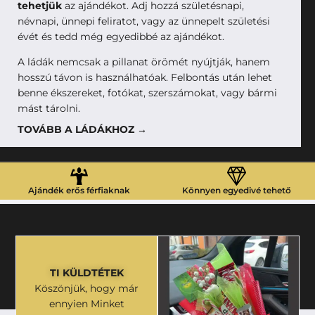
tehetjük
az ajándékot. Adj hozzá születésnapi,
névnapi, ünnepi feliratot, vagy az ünnepelt születési
évét és tedd még egyedibbé az ajándékot.
A ládák nemcsak a pillanat örömét nyújtják, hanem
hosszú távon is használhatóak. Felbontás után lehet
benne ékszereket, fotókat, szerszámokat, vagy bármi
mást tárolni.
TOVÁBB A LÁDÁKHOZ →
Ajándék erős férfiaknak
Könnyen egyedivé tehető
TI KÜLDTÉTEK
Köszönjük, hogy már
ennyien Minket