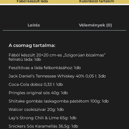
Fából készült láda
Különböző tartalom
Leírás
Vélemények (0)
A csomag tartalma:
Fából készült 20×20 cm-es „Szigorúan bizalmas”
feliratú láda: 1db
Feszítővas a láda felbontásához: 1db
Jack Daniel’s Tennessee Whiskey 40% 0,05 l: 3db
Coca-Cola doboz 0,33 l: 1db
Pringles original sós 40g: 1db
Shiitake gombás laskagomba pástétom 100g: 1db
Walcor csokiszivar 20g: 1db
Lay’s Strong Chili & Lime 65g: 1db
Snickers Sós Karamellás 36,5g: 1db