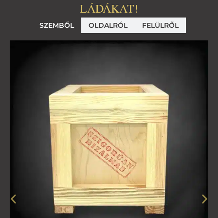
LÁDÁKAT!
SZEMBŐL
OLDALRÓL
FELÜLRŐL