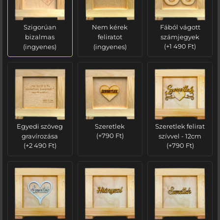
Szigorúan
Nem kérek
Fából vágott
bizalmas
feliratot
számjegyek
(ingyenes)
(ingyenes)
(
+
1 490
Ft
)
Egyedi szöveg
Szeretlek
Szeretlek felirat
gravírozása
(
+
790
Ft
)
szívvel - 12cm
(
+
2 490
Ft
)
(
+
790
Ft
)