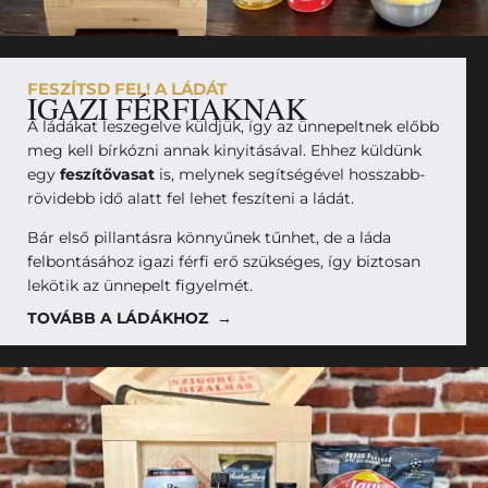
FESZÍTSD FEL! A LÁDÁT
IGAZI FÉRFIAKNAK
A ládákat leszegelve küldjük, így az ünnepeltnek előbb
meg kell bírkózni annak kinyitásával. Ehhez küldünk
egy
feszítővasat
is, melynek segítségével hosszabb-
rövidebb idő alatt fel lehet feszíteni a ládát.
Bár első pillantásra könnyűnek tűnhet, de a láda
felbontásához igazi férfi erő szükséges, így biztosan
lekötik az ünnepelt figyelmét.
TOVÁBB A LÁDÁKHOZ →