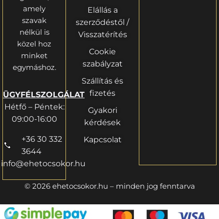
amely
Elállás a
szavak
szerződéstől /
nélkül is
Visszatérítés
közel hoz
Cookie
minket
szabályzat
egymáshoz.
Szállítás és
fizetés
ÜGYFÉLSZOLGÁLAT
Hétfő – Péntek:
Gyakori
09:00-16:00
kérdések
+36 30 332
Kapcsolat
3644
info@ehetocsokor.hu
© 2026 ehetocsokor.hu – minden jog fenntarva