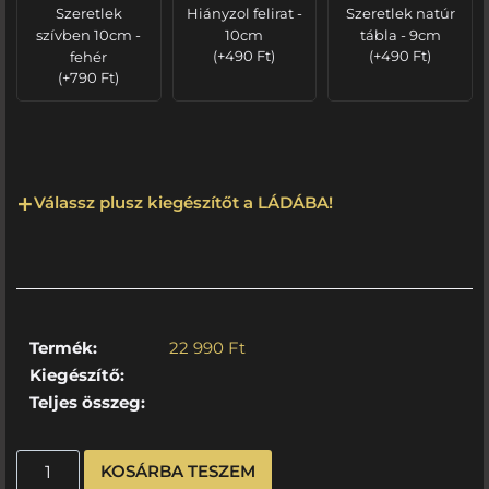
Szeretlek
Hiányzol felirat -
Szeretlek natúr
szívben 10cm -
10cm
tábla - 9cm
fehér
(
+
490
Ft
)
(
+
490
Ft
)
(
+
790
Ft
)
Válassz plusz kiegészítőt a LÁDÁBA!
Termék:
22 990
Ft
Kiegészítő:
Teljes összeg:
KOSÁRBA TESZEM