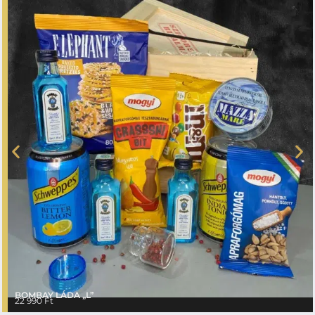
BOMBAY LÁDA „L”
22 990
Ft