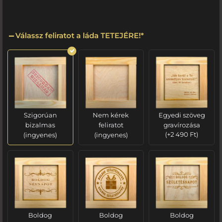
Válassz feliratot a láda TETEJÉRE!
*
Szigorúan
Nem kérek
Egyedi szöveg
bizalmas
feliratot
gravírozása
(ingyenes)
(ingyenes)
(
+
2 490
Ft
)
Boldog
Boldog
Boldog