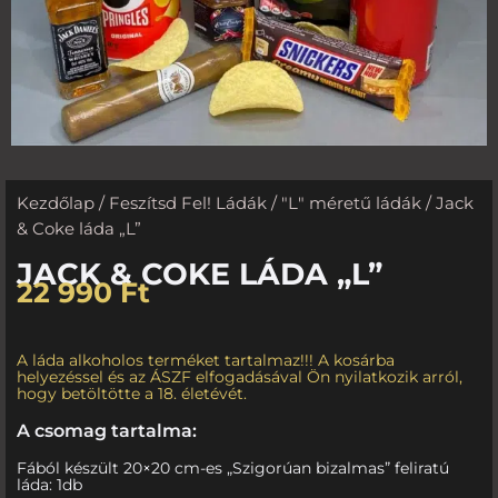
Kezdőlap
/
Feszítsd Fel! Ládák
/
"L" méretű ládák
/ Jack
& Coke láda „L”
JACK & COKE LÁDA „L”
22 990
Ft
A láda alkoholos terméket tartalmaz!!! A kosárba
helyezéssel és az ÁSZF elfogadásával Ön nyilatkozik arról,
hogy betöltötte a 18. életévét.
A csomag tartalma:
Fából készült 20×20 cm-es „Szigorúan bizalmas” feliratú
láda: 1db