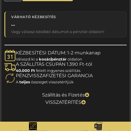
VÁRHATÓ KÉZBESÍTÉS
…
Vagy válassz későbbi dátumot a pénztár oldalon!
KÉZBESÍTÉSI DÁTUM: 1-2 munkanap
Válaszd ki a
kosár/pénztár
oldalon
A SZÁLLÍTÁS CSUPÁN 1.390 Ft-tól
40.000 Ft
felett ingyenes szállítás
PÉNZVISSZAFIZETÉSI GARANCIA
A
teljes
összeget visszatérítjük
Szállítás és Fizetés
VISSZATÉRÍTÉS