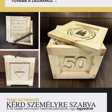
TOVÁBB A LÁDÁKHOZ →
TEDD EGYEDIVÉ!
KÉRD SZEMÉLYRE SZABVA
A fa ládák könnyen testreszabhatók, így
egyedivé