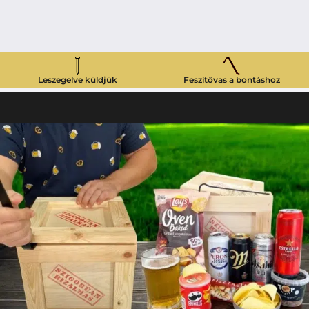
Leszegelve küldjük
Feszítővas a bontáshoz