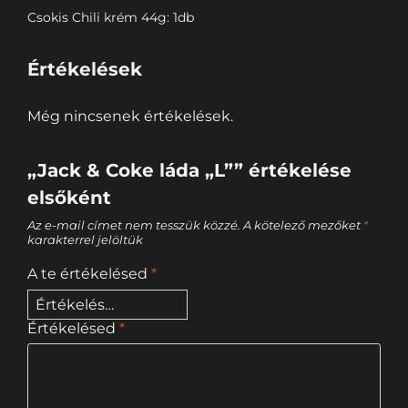
Csokis Chili krém 44g: 1db
Értékelések
Még nincsenek értékelések.
„Jack & Coke láda „L”” értékelése
elsőként
Az e-mail címet nem tesszük közzé.
A kötelező mezőket
*
karakterrel jelöltük
A te értékelésed
*
Értékelésed
*