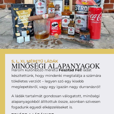
S, L, XL MÉRETŰ LÁDÁK
MINŐSÉGI ALAPANYAGOK
Három különböző méretű
Feszítsd Fel!
ládát
készítettünk, hogy mindenki megtalálja a számára
tökéletes verziót – legyen szó egy kisebb
meglepetésről, vagy egy igazán nagy durranásról!
A ládák tartalmát gondosan válogatott, minőségi
alapanyagokból állítottuk össze, azonban szívesen
fogadunk egyedi elképzeléseket is.