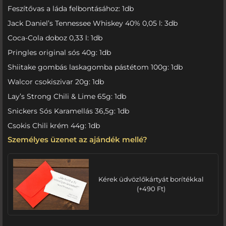
Feszítővas a láda felbontásához: 1db
Jack Daniel’s Tennessee Whiskey 40% 0,05 l: 3db
Coca-Cola doboz 0,33 l: 1db
Pringles original sós 40g: 1db
Shiitake gombás laskagomba pástétom 100g: 1db
Walcor csokiszivar 20g: 1db
Lay’s Strong Chili & Lime 65g: 1db
Snickers Sós Karamellás 36,5g: 1db
Csokis Chili krém 44g: 1db
Személyes üzenet az ajándék mellé?
Kérek üdvözlőkártyát borítékkal
(
+
490
Ft
)