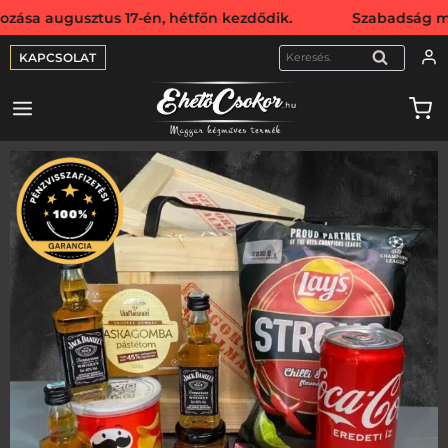
sztus 17-én, hétfőn kezdődik. Szabadság miatt webshopunk 
KAPCSOLAT
KERESÉS