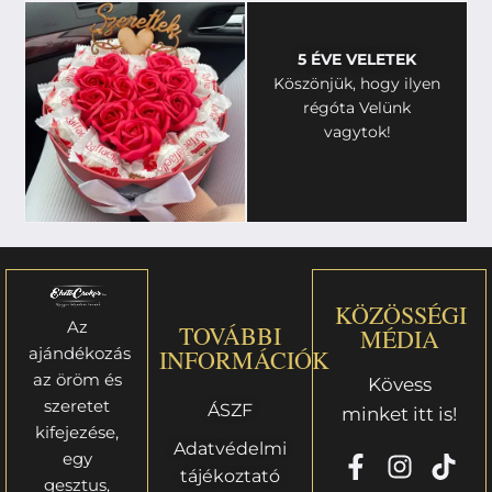
5 ÉVE VELETEK
Köszönjük, hogy ilyen
régóta Velünk
vagytok!
KÖZÖSSÉGI
Az
TOVÁBBI
MÉDIA
ajándékozás
INFORMÁCIÓK
az öröm és
Kövess
szeretet
ÁSZF
minket itt is!
kifejezése,
Adatvédelmi
egy
tájékoztató
gesztus,