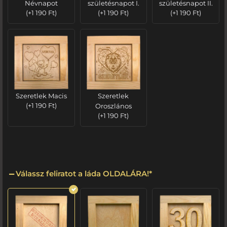
Névnapot
születésnapot I.
születésnapot II.
(
+
1 190
Ft
)
(
+
1 190
Ft
)
(
+
1 190
Ft
)
Szeretlek Macis
Szeretlek
(
+
1 190
Ft
)
Oroszlános
(
+
1 190
Ft
)
Válassz feliratot a láda OLDALÁRA!
*