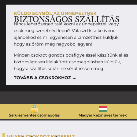
KÜLDD EGYBŐL AZ ÜNNEPELTNEK
BIZTONSÁGOS SZÁLLÍTÁS
Nincs lehetőséged találkozni az ünnepelttel, vagy
csak meg szeretnéd lepni? Válaszd ki a kedvenc
ajándékod és mi egyenesen a címzetthez küldjük,
hogy az öröm még nagyobb legyen!
Minden csokrot gondos odafigyeléssel készítünk el és
biztonságosan kialakított csomagolásban küldjük,
hogy a szállítás során ne sérülhessen meg.
TOVÁBB A CSOKROKHOZ →
Sérülésmentes csomagolás
Magyar kézműves termék
MILYEN CSOKROT KERESEL?