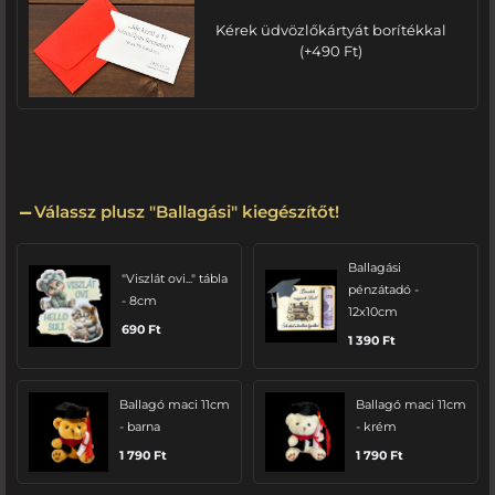
Kérek üdvözlőkártyát borítékkal
(
+
490
Ft
)
Válassz plusz "Ballagási" kiegészítőt!
Ballagási
"Viszlát ovi..." tábla
pénzátadó -
- 8cm
12x10cm
690
Ft
1 390
Ft
Ballagó maci 11cm
Ballagó maci 11cm
- barna
- krém
1 790
Ft
1 790
Ft