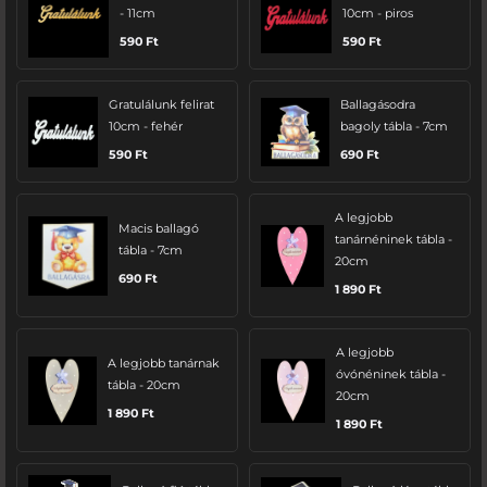
- 11cm
10cm - piros
590
Ft
590
Ft
Gratulálunk felirat
Ballagásodra
10cm - fehér
bagoly tábla - 7cm
590
Ft
690
Ft
A legjobb
Macis ballagó
tanárnéninek tábla -
tábla - 7cm
20cm
690
Ft
1 890
Ft
A legjobb
A legjobb tanárnak
óvónéninek tábla -
tábla - 20cm
20cm
1 890
Ft
1 890
Ft