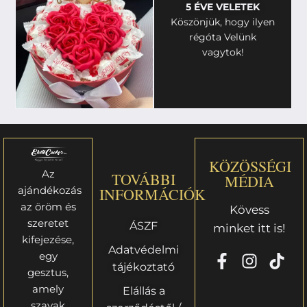
5 ÉVE VELETEK
Köszönjük, hogy ilyen
régóta Velünk
vagytok!
KÖZÖSSÉGI
Az
TOVÁBBI
MÉDIA
ajándékozás
INFORMÁCIÓK
az öröm és
Kövess
szeretet
ÁSZF
minket itt is!
kifejezése,
Adatvédelmi
egy
tájékoztató
gesztus,
amely
Elállás a
szavak