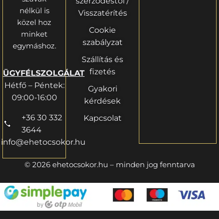
szerződéstől /
nélkül is
Visszatérítés
közel hoz
Cookie
minket
szabályzat
egymáshoz.
Szállítás és
fizetés
ÜGYFÉLSZOLGÁLAT
Hétfő – Péntek:
Gyakori
09:00-16:00
kérdések
+36 30 332
Kapcsolat
3644
info@ehetocsokor.hu
© 2026 ehetocsokor.hu – minden jog fenntarva