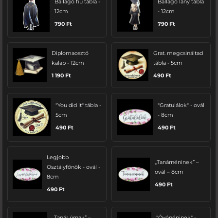
Ballagó fiú tábla -
Ballagó lány tábla
12cm
- 12cm
790
Ft
790
Ft
Diplomaosztó
Grat. megcsináltad
kalap - 12cm
tábla - 5cm
1 190
Ft
490
Ft
"You did it" tábla -
"Gratulálok" - ovál
5cm
- 8cm
490
Ft
490
Ft
Legjobb
„Tanárnéninek” –
Osztályfőnök - ovál -
ovál – 8cm
8cm
490
Ft
490
Ft
„Tanár úrnak” –
"Óvónéninek" -