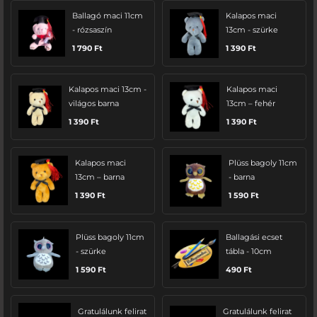
Ballagó maci 11cm
Kalapos maci
- rózsaszín
13cm - szürke
1 790
Ft
1 390
Ft
Kalapos maci 13cm -
Kalapos maci
világos barna
13cm – fehér
1 390
Ft
1 390
Ft
Kalapos maci
Plüss bagoly 11cm
13cm – barna
- barna
1 390
Ft
1 590
Ft
Plüss bagoly 11cm
Ballagási ecset
- szürke
tábla - 10cm
1 590
Ft
490
Ft
Gratulálunk felirat
Gratulálunk felirat