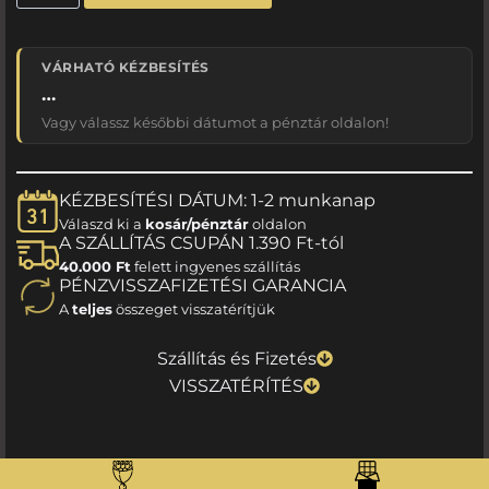
VÁRHATÓ KÉZBESÍTÉS
…
Vagy válassz későbbi dátumot a pénztár oldalon!
KÉZBESÍTÉSI DÁTUM: 1-2 munkanap
Válaszd ki a
kosár/pénztár
oldalon
A SZÁLLÍTÁS CSUPÁN 1.390 Ft-tól
40.000 Ft
felett ingyenes szállítás
PÉNZVISSZAFIZETÉSI GARANCIA
A
teljes
összeget visszatérítjük
Szállítás és Fizetés
VISSZATÉRÍTÉS