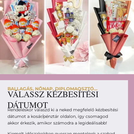
BALLAGÁS, NŐNAP, DIPLOMAOSZTÓ...
VÁLASSZ KÉZBESÍTÉSI
DÁTUMOT
Rendeléskor válaszd ki a neked megfelelő kézbesítési
dátumot a kosár/pénztár oldalon, így csomagod
akkor érkezik, amikor számodra a legideálisabb!
Kiemelt időszakokban gyorsan megtelnek a szabad