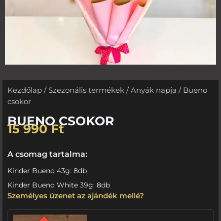
Kezdőlap
/
Szezonális termékek
/
Anyák napja
/ Bueno
csokor
BUENO CSOKOR
15 990
Ft
A csomag tartalma:
Kinder Bueno 43g: 8db
Kinder Bueno White 39g: 8db
Személyes üzenet az ajándék mellé?