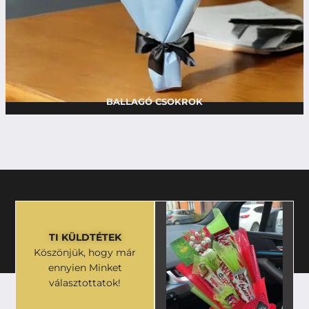
BALLAGÓ CSOKROK
TI KÜLDTÉTEK
Köszönjük, hogy már
ennyien Minket
választottatok!