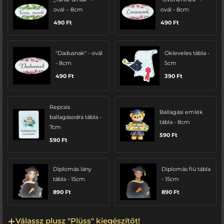
ovál – 8cm
ovál - 8cm
490
Ft
490
Ft
"Dadusnak" - ovál
Okleveles tábla -
- 8cm
5cm
490
Ft
390
Ft
Repcsis
Ballagási emlék
ballagásodra tábla -
tábla - 8cm
7cm
590
Ft
590
Ft
Diplomás lány
Diplomás fiú tábla
tábla - 15cm
- 15cm
890
Ft
890
Ft
Válassz plusz "Plüss" kiegészítőt!