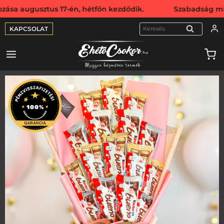
usztus 17-én, hétfőn kezdődik. Szabadság miatt webshopun
KAPCSOLAT
KERESÉS