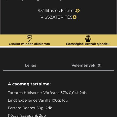
Szállítás és Fizetés
VISSZATÉRÍTÉS
Csokor minden alkalomra
Édességből készült ajándék
Leírás
Vélemények (0)
A csomag
tartalma:
Tatratea Hibiscus + Vöröstea 37% 0,04l: 2db
Lindt Excellence Vanilla 100g: 1db
Ferrero Rocher 50g: 2db
Rózsa (szappan): 2db