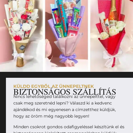
KÜLDD EGYBŐL AZ ÜNNEPELTNEK
BIZTONSÁGOS SZÁLLÍTÁS
Nincs lehetőséged találkozni az ünnepelttel, vagy
csak meg szeretnéd lepni? Válaszd ki a kedvenc
ajándékod és mi egyenesen a címzetthez küldjük,
hogy az öröm még nagyobb legyen!
Minden csokrot gondos odafigyeléssel készítünk el és