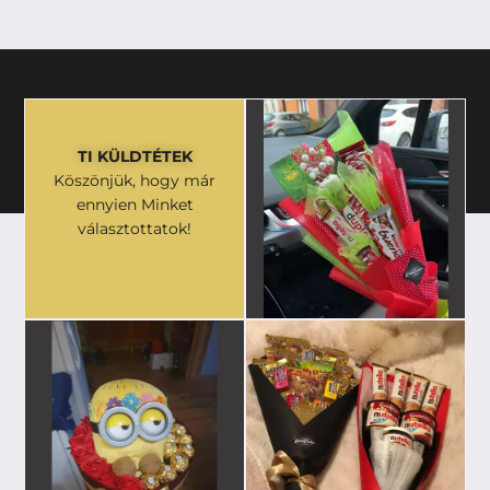
TI KÜLDTÉTEK
Köszönjük, hogy már
ennyien Minket
választottatok!