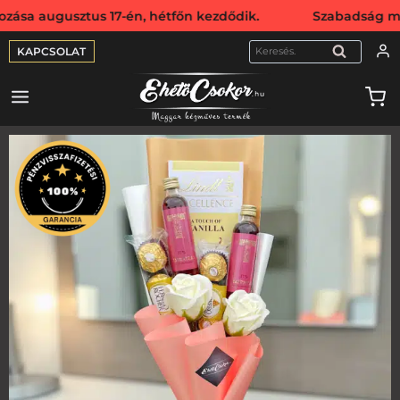
usztus 17-én, hétfőn kezdődik. Szabadság miatt webshopunk
KAPCSOLAT
KERESÉS