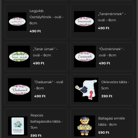
Legjobb
„Tanárnéninek” –
Osztályfőnök - ovál -
ovál – 8cm
8cm
490
Ft
490
Ft
„Tanár úrnak” –
"Óvónéninek" -
ovál – 8cm
ovál - 8cm
490
Ft
490
Ft
"Dadusnak" - ovál
Okleveles tábla -
- 8cm
5cm
490
Ft
390
Ft
Repcsis
Ballagási emlék
ballagásodra tábla -
tábla - 8cm
7cm
590
Ft
590
Ft