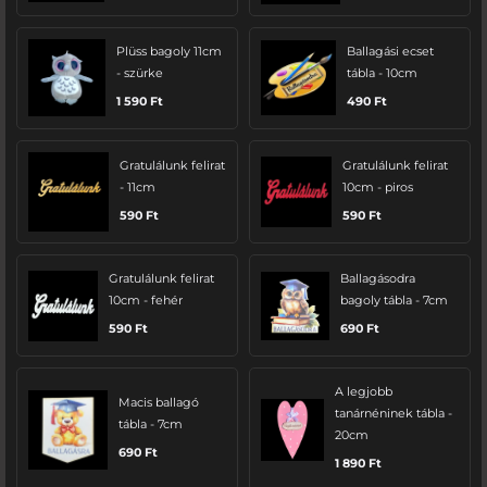
Plüss bagoly 11cm
Ballagási ecset
- szürke
tábla - 10cm
1 590
Ft
490
Ft
Gratulálunk felirat
Gratulálunk felirat
- 11cm
10cm - piros
590
Ft
590
Ft
Gratulálunk felirat
Ballagásodra
10cm - fehér
bagoly tábla - 7cm
590
Ft
690
Ft
A legjobb
Macis ballagó
tanárnéninek tábla -
tábla - 7cm
20cm
690
Ft
1 890
Ft