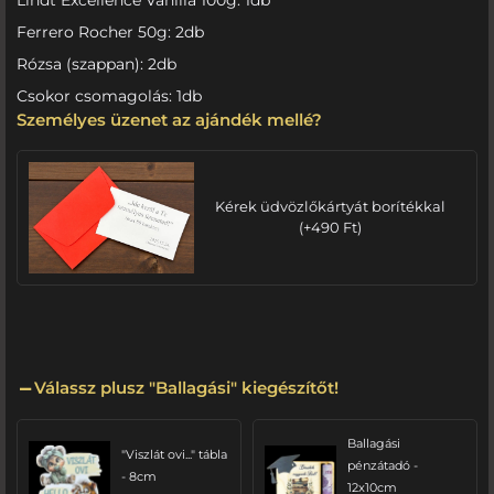
Ferrero Rocher 50g: 2db
Rózsa (szappan): 2db
Csokor csomagolás: 1db
Személyes üzenet az ajándék mellé?
Kérek üdvözlőkártyát borítékkal
(
+
490
Ft
)
Válassz plusz "Ballagási" kiegészítőt!
Ballagási
"Viszlát ovi..." tábla
pénzátadó -
- 8cm
12x10cm