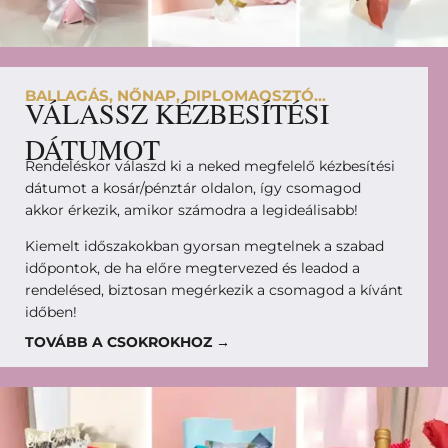
BALLAGÁS, NŐNAP, DIPLOMAOSZTÓ...
VÁLASSZ KÉZBESÍTÉSI
DÁTUMOT
Rendeléskor válaszd ki a neked megfelelő kézbesítési
dátumot a kosár/pénztár oldalon, így csomagod
akkor érkezik, amikor számodra a legideálisabb!
Kiemelt időszakokban gyorsan megtelnek a szabad
időpontok, de ha előre megtervezed és leadod a
rendelésed, biztosan megérkezik a csomagod a kívánt
időben!
TOVÁBB A CSOKROKHOZ →