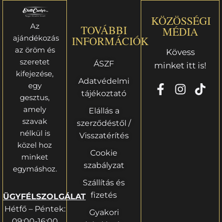
KÖZÖSSÉGI
Az
TOVÁBBI
MÉDIA
ajándékozás
INFORMÁCIÓK
az öröm és
Kövess
szeretet
ÁSZF
minket itt is!
kifejezése,
Adatvédelmi
egy
tájékoztató
gesztus,
amely
Elállás a
szavak
szerződéstől /
nélkül is
Visszatérítés
közel hoz
Cookie
minket
szabályzat
egymáshoz.
Szállítás és
fizetés
ÜGYFÉLSZOLGÁLAT
Hétfő – Péntek:
Gyakori
09:00-16:00