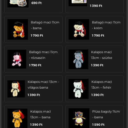
690
Ft
1 390
Ft
Ballagó maci 11cm
Ballagó maci 11cm
- barna
- krém
1 790
Ft
1 790
Ft
Ballagó maci 11cm
Kalapos maci
- rózsaszín
13cm - szürke
1 790
Ft
1 390
Ft
Kalapos maci 13cm -
Kalapos maci
világos barna
13cm – fehér
1 390
Ft
1 390
Ft
Kalapos maci
Plüss bagoly 11cm
13cm – barna
- barna
1 390
Ft
1 590
Ft