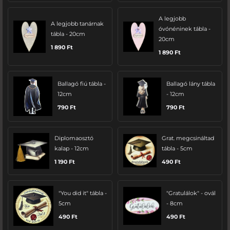
A legjobb
A legjobb tanárnak
óvónéninek tábla -
tábla - 20cm
20cm
1 890
Ft
1 890
Ft
Ballagó fiú tábla -
Ballagó lány tábla
12cm
- 12cm
790
Ft
790
Ft
Diplomaosztó
Grat. megcsináltad
kalap - 12cm
tábla - 5cm
1 190
Ft
490
Ft
"You did it" tábla -
"Gratulálok" - ovál
5cm
- 8cm
490
Ft
490
Ft