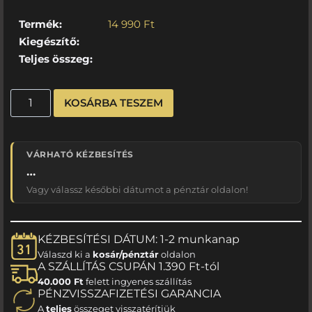
Termék:
14 990
Ft
Kiegészítő:
Teljes összeg:
KOSÁRBA TESZEM
VÁRHATÓ KÉZBESÍTÉS
…
Vagy válassz későbbi dátumot a pénztár oldalon!
KÉZBESÍTÉSI DÁTUM: 1-2 munkanap
Válaszd ki a
kosár/pénztár
oldalon
A SZÁLLÍTÁS CSUPÁN 1.390 Ft-tól
40.000 Ft
felett ingyenes szállítás
PÉNZVISSZAFIZETÉSI GARANCIA
A
teljes
összeget visszatérítjük