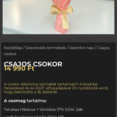
Kezdőlap
/
Szezonális termékek
/
Valentin nap
/ Csajos
csokor
CSAJOS CSOKOR
14 990
Ft
A csokor alkoholos terméket tartalmaz!!! A kosárba
helyezéssel és az ÁSZF elfogadásával Ön nyilatkozik arról,
hogy betöltötte a 18. életévét.
A csomag
tartalma:
Tatratea Hibiscus + Vöröstea 37% 0,04l: 2db
Lindt Excellence Vanilla 100g: 1db