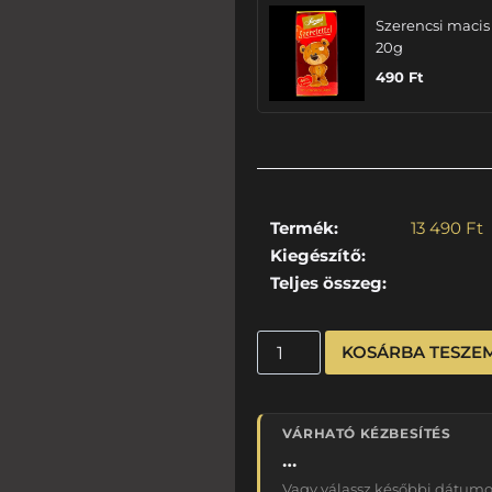
Szerencsi macis
20g
490
Ft
Termék:
13 490
Ft
Kiegészítő:
Teljes összeg:
KOSÁRBA TESZE
VÁRHATÓ KÉZBESÍTÉS
…
Vagy válassz későbbi dátumot