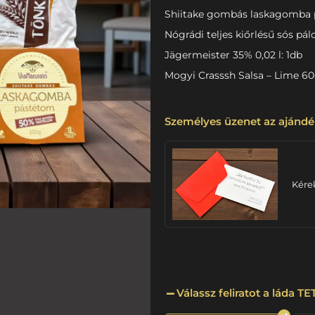
Shiitake gombás laskagomba 
Nógrádi teljes kiőrlésű sós pál
Jägermeister 35% 0,02 l: 1db
Mogyi Crasssh Salsa – Lime 60
Személyes üzenet az ajándé
Kére
Válassz feliratot a láda T