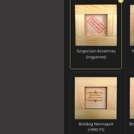
Szigorúan bizalmas
N
(ingyenes)
Boldog Névnapot
Bo
(
+
990
Ft
)