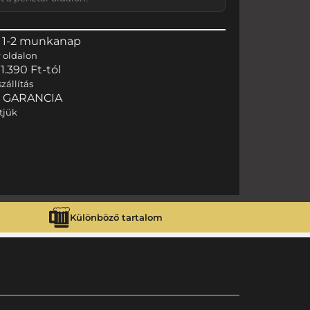
 1-2 munkanap
r
oldalon
.390 Ft-tól
zállítás
I GARANCIA
tjük
Különböző tartalom