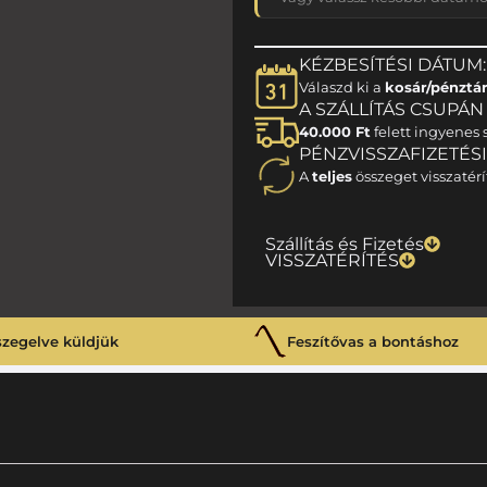
KÉZBESÍTÉSI DÁTUM:
Válaszd ki a
kosár/pénztá
A SZÁLLÍTÁS CSUPÁN 1
40.000 Ft
felett ingyenes s
PÉNZVISSZAFIZETÉS
A
teljes
összeget visszatérí
Szállítás és Fizetés
VISSZATÉRÍTÉS
szegelve küldjük
Feszítővas a bontáshoz