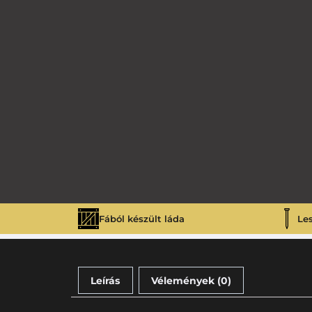
Fából készült láda
Le
Leírás
Vélemények (0)