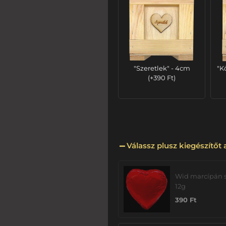
"Szeretlek" - 4cm
"K
(
+
390
Ft
)
Válassz plusz kiegészítőt
Wid marcípán s
12g
390
Ft