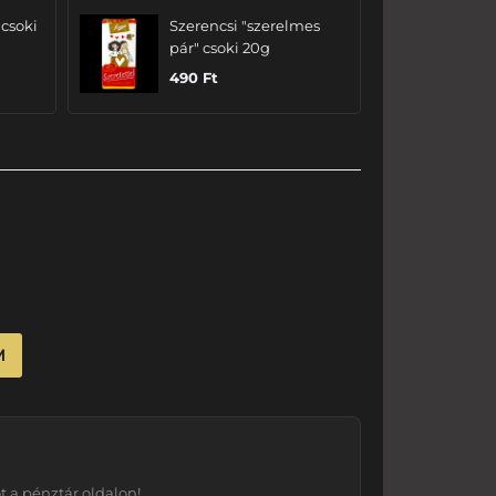
 csoki
Szerencsi "szerelmes
pár" csoki 20g
490
Ft
M
 a pénztár oldalon!