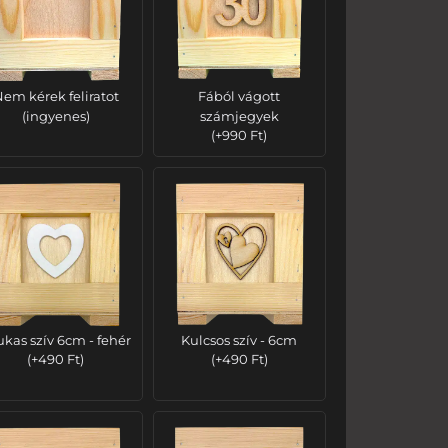
em kérek feliratot
Fából vágott
(ingyenes)
számjegyek
(
+
990
Ft
)
ukas szív 6cm - fehér
Kulcsos szív - 6cm
(
+
490
Ft
)
(
+
490
Ft
)