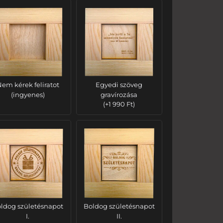
em kérek feliratot
Egyedi szöveg
(ingyenes)
gravírozása
(
+
1 990
Ft
)
ldog születésnapot
Boldog születésnapot
I.
II.