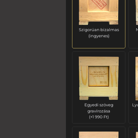
Szigorúan bizalmas
N
(ingyenes)
Egyedi szöveg
Ly
gravírozása
(
+
1 990
Ft
)