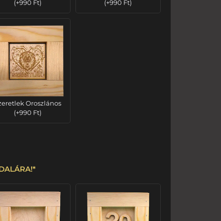
(
+
990
Ft
)
(
+
990
Ft
)
zeretlek Oroszlános
(
+
990
Ft
)
OLDALÁRA!
*