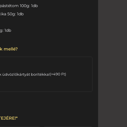
pástétom 100g: 1db
cika 50g: 1db
g: 1db
k mellé?
k üdvözlőkártyát borítékkal
(
+
490
Ft
)
ETEJÉRE!
*