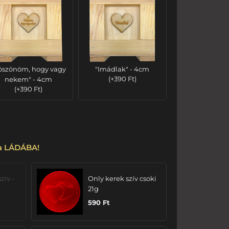
öszönöm, hogy vagy
"Imádlak" - 4cm
nekem" - 4cm
(
+
390
Ft
)
(
+
390
Ft
)
 a LÁDÁBA!
zív -
Only kerek szív csoki
21g
590
Ft