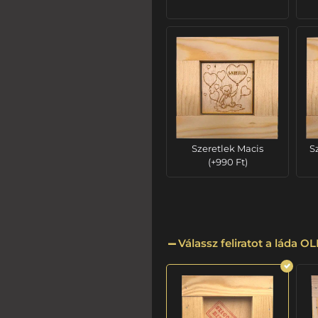
Szeretlek Macis
S
(
+
990
Ft
)
Válassz feliratot a láda 