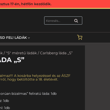
ztus 17-én, hétfőn kezdődik.
KERESÉS
TSD FEL! LÁDÁK
ák
/
"S" méretű ládák
/ Carlsberg láda „S”
DA „S”
almaz!!! A kosárba helyezéssel és az ÁSZF
ról, hogy betöltötte a 18. életévét.
orúan bizalmas” feliratú láda: 1db
z: 1db
l: 1db