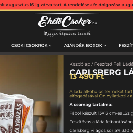
augusztus 16-ig zárva tart. A rendelések feldolgozása augus
CSOKI CSOKROK
AJÁNDÉK BOXOK
FESZÍ
Kezdőlap
/
Feszítsd Fel! Lád
CARLSBERG LÁ
13 490
Ft
A láda alkoholos terméket tart
elfogadásával Ön nyilatkozik ar
A csomag tartalma:
Fából készült 13×13 cm-es „Szig
Feszítővas a láda felbontásáho
Carlsberg világos sör 5% 330 m