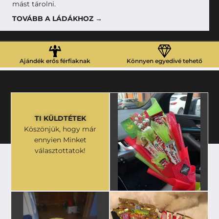
mást tárolni.
TOVÁBB A LÁDÁKHOZ →
Ajándék erős férfiaknak
Könnyen egyedivé tehető
TI KÜLDTÉTEK
Köszönjük, hogy már
ennyien Minket
választottatok!