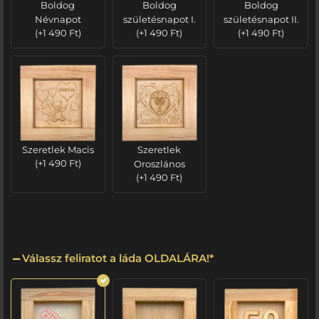
Boldog
Boldog
Boldog
Névnapot
születésnapot I.
születésnapot II.
(
+
1 490
Ft
)
(
+
1 490
Ft
)
(
+
1 490
Ft
)
Szeretlek Macis
Szeretlek
(
+
1 490
Ft
)
Oroszlános
(
+
1 490
Ft
)
Válassz feliratot a láda OLDALÁRA!
*