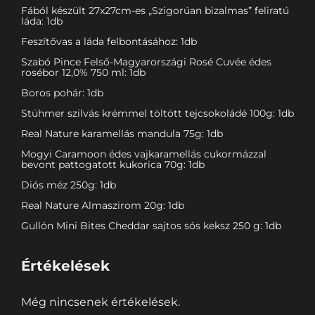
Fából készült 27x27cm-es „Szigorúan bizalmas” feliratú
láda: 1db
Feszítővas a láda felbontásához: 1db
Szabó Pince Felső-Magyarországi Rosé Cuvée édes
rosébor 12,0% 750 ml: 1db
Boros pohár: 1db
Stühmer szilvás krémmel töltött tejcsokoládé 100g: 1db
Real Nature karamellás mandula 75g: 1db
Mogyi Caramoon édes vajkaramellás cukormázzal
bevont pattogatott kukorica 70g: 1db
Diós méz 250g: 1db
Real Nature Almaszirom 20g: 1db
Gullón Mini Bites Cheddar sajtos sós keksz 250 g: 1db
Értékelések
Még nincsenek értékelések.