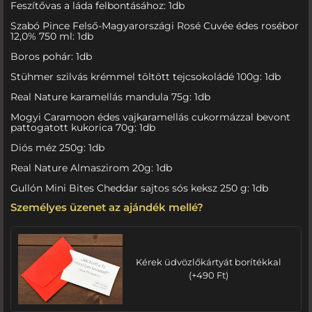
Feszítővas a láda felbontásához: 1db
Szabó Pince Felső-Magyarországi Rosé Cuvée édes rosébor
12,0% 750 ml: 1db
Boros pohár: 1db
Stühmer szilvás krémmel töltött tejcsokoládé 100g: 1db
Real Nature karamellás mandula 75g: 1db
Mogyi Caramoon édes vajkaramellás cukormázzal bevont
pattogatott kukorica 70g: 1db
Diós méz 250g: 1db
Real Nature Almaszirom 20g: 1db
Gullón Mini Bites Cheddar sajtos sós keksz 250 g: 1db
Személyes üzenet az ajándék mellé?
Kérek üdvözlőkártyát borítékkal
(
+
490
Ft
)