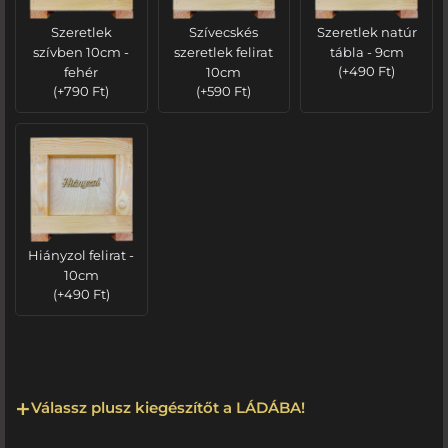
Szeretlek
Szívecskés
Szeretlek natúr
szívben 10cm -
szeretlek felirat
tábla - 9cm
fehér
10cm
(
+
490
Ft
)
(
+
790
Ft
)
(
+
590
Ft
)
Hiányzol felirat -
10cm
(
+
490
Ft
)
Válassz plusz kiegészítőt a LÁDÁBA!