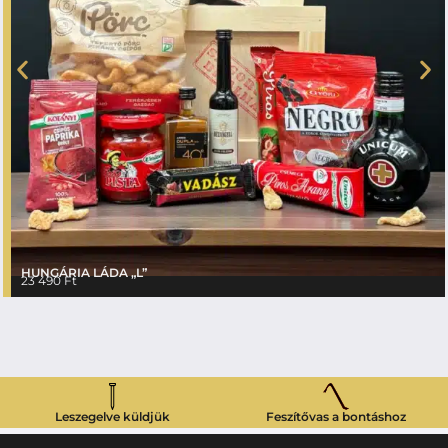
HUNGÁRIA LÁDA „L”
23 490
Ft
Leszegelve küldjük
Feszítővas a bontáshoz