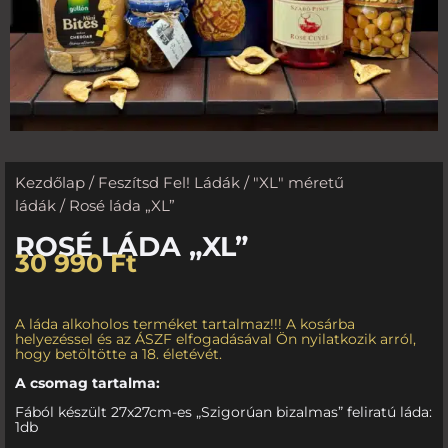
Kezdőlap
/
Feszítsd Fel! Ládák
/
"XL" méretű
ládák
/ Rosé láda „XL”
ROSÉ LÁDA „XL”
30 990
Ft
A láda alkoholos terméket tartalmaz!!! A kosárba
helyezéssel és az ÁSZF elfogadásával Ön nyilatkozik arról,
hogy betöltötte a 18. életévét.
A csomag tartalma:
Fából készült 27x27cm-es „Szigorúan bizalmas” feliratú láda:
1db