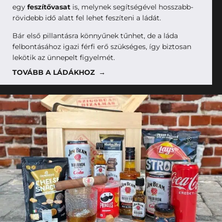
egy
feszítővasat
is, melynek segítségével hosszabb-
rövidebb idő alatt fel lehet feszíteni a ládát.
Bár első pillantásra könnyűnek tűnhet, de a láda
felbontásához igazi férfi erő szükséges, így biztosan
lekötik az ünnepelt figyelmét.
TOVÁBB A LÁDÁKHOZ →