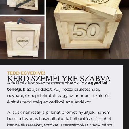
TEDD EGYEDIVÉ!
KÉRD SZEMÉLYRE SZABVA
A fa ládák könnyen testreszabhatók, így
egyedivé
tehetjük
az ajándékot. Adj hozzá születésnapi,
névnapi, ünnepi feliratot, vagy az ünnepelt születési
évét és tedd még egyedibbé az ajándékot.
A ládák nemcsak a pillanat örömét nyújtják, hanem
hosszú távon is használhatóak. Felbontás után lehet
benne ékszereket, fotókat, szerszámokat, vagy bármi