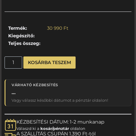
Termék:
30 990
Ft
Kiegészítő:
Teljes összeg:
KOSÁRBA TESZEM
VÁRHATÓ KÉZBESÍTÉS
…
Vagy válassz későbbi dátumot a pénztár oldalon!
KÉZBESÍTÉSI DÁTUM: 1-2 munkanap
Válaszd ki a
kosár/pénztár
oldalon
A SZÁLLÍTÁS CSUPÁN 1.390 Ft-tól