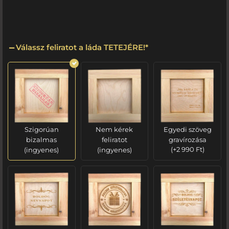
Válassz feliratot a láda TETEJÉRE!
*
Szigorúan
Nem kérek
Egyedi szöveg
bizalmas
feliratot
gravírozása
(ingyenes)
(ingyenes)
(
+
2 990
Ft
)