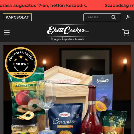
ztus 17-én, hétfőn kezdődik. Szabadság miatt webshopunk 
KAPCSOLAT
KERESÉS