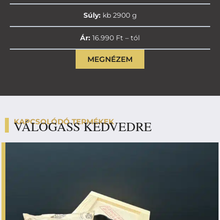
Súly:
kb 2900 g
Ár:
16.990 Ft – tól
MEGNÉZEM
KAPCSOLÓDÓ TERMÉKEK
VÁLOGASS KEDVEDRE