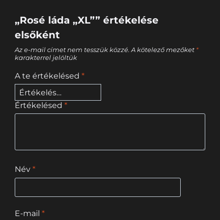
„Rosé láda „XL”” értékelése
elsőként
Az e-mail címet nem tesszük közzé.
A kötelező mezőket
*
karakterrel jelöltük
A te értékelésed
*
Értékelésed
*
Név
*
E-mail
*