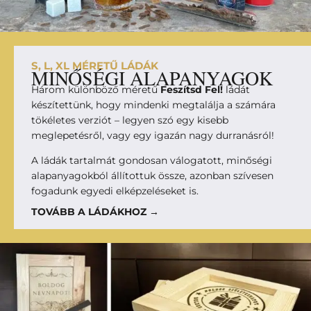
S, L, XL MÉRETŰ LÁDÁK
MINŐSÉGI ALAPANYAGOK
Három különböző méretű
Feszítsd Fel!
ládát
készítettünk, hogy mindenki megtalálja a számára
tökéletes verziót – legyen szó egy kisebb
meglepetésről, vagy egy igazán nagy durranásról!
A ládák tartalmát gondosan válogatott, minőségi
alapanyagokból állítottuk össze, azonban szívesen
fogadunk egyedi elképzeléseket is.
TOVÁBB A LÁDÁKHOZ →