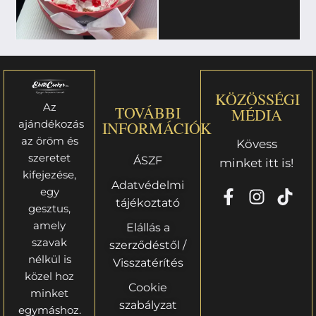
KÖZÖSSÉGI
Az
TOVÁBBI
MÉDIA
ajándékozás
INFORMÁCIÓK
az öröm és
Kövess
szeretet
ÁSZF
minket itt is!
kifejezése,
Adatvédelmi
egy
tájékoztató
gesztus,
amely
Elállás a
szavak
szerződéstől /
nélkül is
Visszatérítés
közel hoz
Cookie
minket
szabályzat
egymáshoz.