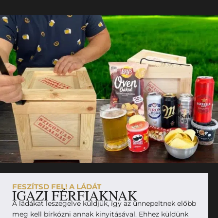
FESZÍTSD FEL! A LÁDÁT
IGAZI FÉRFIAKNAK
A ládákat leszegelve küldjük, így az ünnepeltnek előbb
meg kell bírkózni annak kinyitásával. Ehhez küldünk