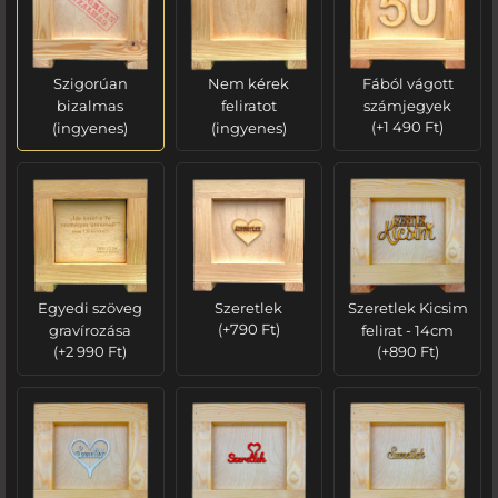
Szigorúan
Nem kérek
Fából vágott
bizalmas
feliratot
számjegyek
(ingyenes)
(ingyenes)
(
+
1 490
Ft
)
Egyedi szöveg
Szeretlek
Szeretlek Kicsim
gravírozása
(
+
790
Ft
)
felirat - 14cm
(
+
2 990
Ft
)
(
+
890
Ft
)