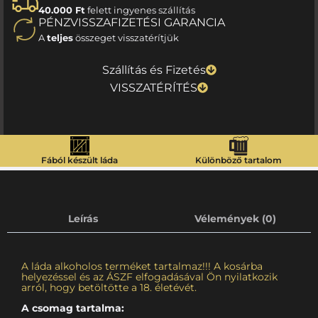
40.000 Ft
felett ingyenes szállítás
PÉNZVISSZAFIZETÉSI GARANCIA
A
teljes
összeget visszatérítjük
Szállítás és Fizetés
VISSZATÉRÍTÉS
Fából készült láda
Különböző tartalom
Leírás
Vélemények (0)
A láda alkoholos terméket tartalmaz!!! A kosárba
helyezéssel és az ÁSZF elfogadásával Ön nyilatkozik
arról, hogy betöltötte a 18. életévét.
A csomag tartalma: