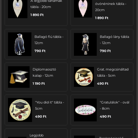
A legjobb tanárnak
óvónéninek tábla -
tábla - 20cm
20cm
1 890
Ft
1 890
Ft
Ballagó fiú tábla -
Ballagó lány tábla
12cm
- 12cm
790
Ft
790
Ft
Diplomaosztó
Grat. megcsináltad
kalap - 12cm
tábla - 5cm
1 190
Ft
490
Ft
"You did it" tábla -
"Gratulálok" - ovál
5cm
- 8cm
490
Ft
490
Ft
Legjobb