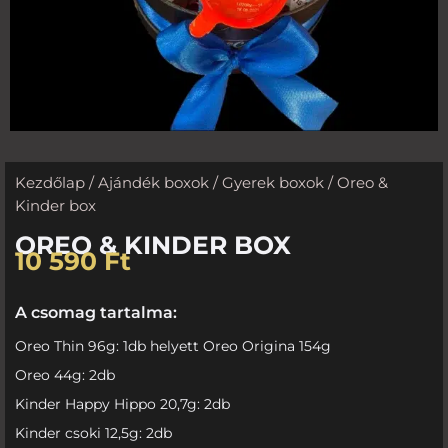
Kezdőlap
/
Ajándék boxok
/
Gyerek boxok
/ Oreo &
Kinder box
OREO & KINDER BOX
10 590
Ft
A csomag tartalma:
Oreo Thin 96g: 1db helyett Oreo Origina 154g
Oreo 44g: 2db
Kinder Happy Hippo 20,7g: 2db
Kinder csoki 12,5g: 2db