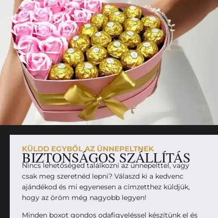
KÜLDD EGYBŐL AZ ÜNNEPELTNEK
BIZTONSÁGOS SZÁLLÍTÁS
Nincs lehetőséged találkozni az ünnepelttel, vagy
csak meg szeretnéd lepni? Válaszd ki a kedvenc
ajándékod és mi egyenesen a címzetthez küldjük,
hogy az öröm még nagyobb legyen!
Minden boxot gondos odafigyeléssel készítünk el és