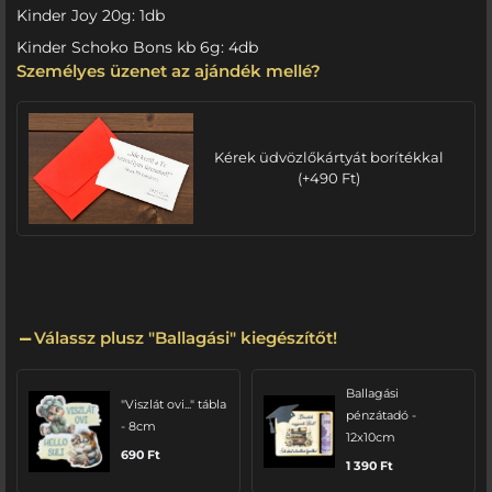
Kinder Joy 20g: 1db
Kinder Schoko Bons kb 6g: 4db
Személyes üzenet az ajándék mellé?
Kérek üdvözlőkártyát borítékkal
(
+
490
Ft
)
Válassz plusz "Ballagási" kiegészítőt!
Ballagási
"Viszlát ovi..." tábla
pénzátadó -
- 8cm
12x10cm
690
Ft
1 390
Ft