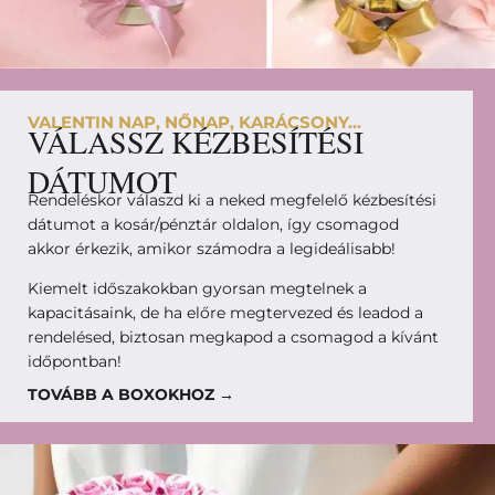
VALENTIN NAP, NŐNAP, KARÁCSONY...
VÁLASSZ KÉZBESÍTÉSI
DÁTUMOT
Rendeléskor válaszd ki a neked megfelelő kézbesítési
dátumot a kosár/pénztár oldalon, így csomagod
akkor érkezik, amikor számodra a legideálisabb!
Kiemelt időszakokban gyorsan megtelnek a
kapacitásaink, de ha előre megtervezed és leadod a
rendelésed, biztosan megkapod a csomagod a kívánt
időpontban!
TOVÁBB A BOXOKHOZ →