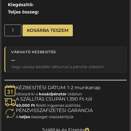
Kiegészítő:
Teljes összeg:
KOSÁRBA TESZEM
VÁRHATÓ KÉZBESÍTÉS
…
Vagy válassz későbbi dátumot a pénztár oldalon!
KÉZBESÍTÉSI DÁTUM: 1-2 munkanap
Válaszd ki a
kosár/pénztár
oldalon
A SZÁLLÍTÁS CSUPÁN 1.390 Ft-tól
40.000 Ft
felett ingyenes szállítás
PÉNZVISSZAFIZETÉSI GARANCIA
A
teljes
összeget visszatérítjük
Szállítás és Fizetés