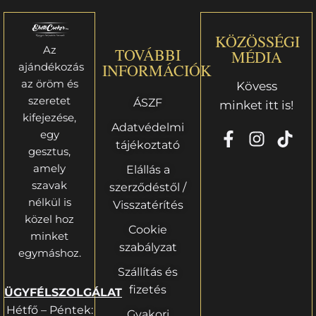
KÖZÖSSÉGI
Az
TOVÁBBI
MÉDIA
ajándékozás
INFORMÁCIÓK
az öröm és
Kövess
szeretet
ÁSZF
minket itt is!
kifejezése,
Adatvédelmi
egy
tájékoztató
gesztus,
amely
Elállás a
szavak
szerződéstől /
nélkül is
Visszatérítés
közel hoz
Cookie
minket
szabályzat
egymáshoz.
Szállítás és
fizetés
ÜGYFÉLSZOLGÁLAT
Hétfő – Péntek:
Gyakori