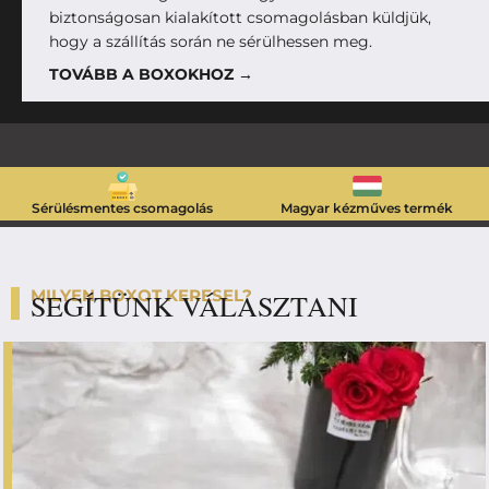
biztonságosan kialakított csomagolásban küldjük,
hogy a szállítás során ne sérülhessen meg.
TOVÁBB A BOXOKHOZ →
Sérülésmentes csomagolás
Magyar kézműves termék
MILYEN BOXOT KERESEL?
SEGÍTÜNK VÁLASZTANI