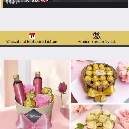
KINDER SZÍV RÓZSÁVAL
9 990
Ft
Választható kézbesítési dátum
Minden korosztálynak