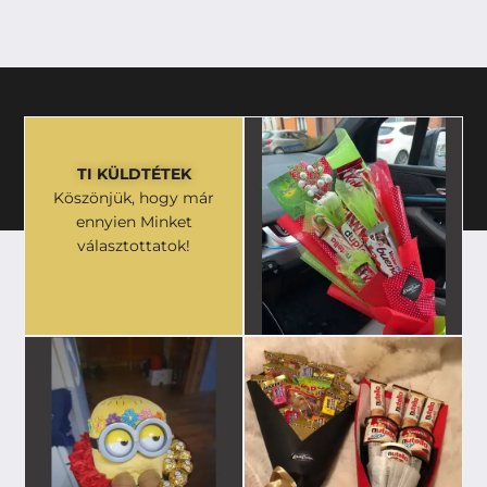
TI KÜLDTÉTEK
Köszönjük, hogy már
ennyien Minket
választottatok!