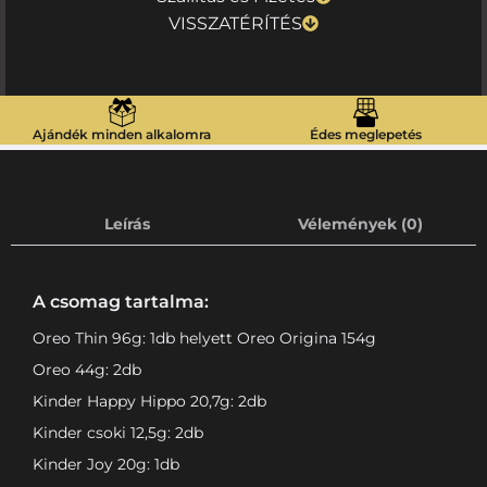
VISSZATÉRÍTÉS
Ajándék minden alkalomra
Édes meglepetés
Leírás
Vélemények (0)
A csomag tartalma:
Oreo Thin 96g: 1db helyett Oreo Origina 154g
Oreo 44g: 2db
Kinder Happy Hippo 20,7g: 2db
Kinder csoki 12,5g: 2db
Kinder Joy 20g: 1db