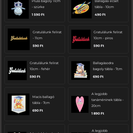
Plüss bagoly 11cm
Ballagási ecset
- szürke
tábla - 10cm
1 590
Ft
490
Ft
Gratulálunk felirat
Gratulálunk felirat
- 11cm
10cm - piros
590
Ft
590
Ft
Gratulálunk felirat
Ballagásodra
10cm - fehér
bagoly tábla - 7cm
590
Ft
690
Ft
A legjobb
Macis ballagó
tanárnéninek tábla -
tábla - 7cm
20cm
690
Ft
1 890
Ft
A legjobb