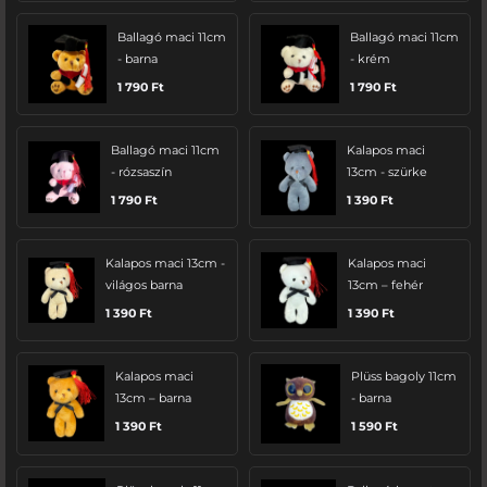
Ballagó maci 11cm
Ballagó maci 11cm
- barna
- krém
1 790
Ft
1 790
Ft
Ballagó maci 11cm
Kalapos maci
- rózsaszín
13cm - szürke
1 790
Ft
1 390
Ft
Kalapos maci 13cm -
Kalapos maci
világos barna
13cm – fehér
1 390
Ft
1 390
Ft
Kalapos maci
Plüss bagoly 11cm
13cm – barna
- barna
1 390
Ft
1 590
Ft