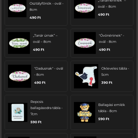
„Tanárnéninek” –
Osztályfőnök - ovál -
ovál – 8cm
8cm
490
Ft
490
Ft
„Tanár úrnak” –
"Óvónéninek" -
ovál – 8cm
ovál - 8cm
490
Ft
490
Ft
"Dadusnak" - ovál
Okleveles tábla -
- 8cm
5cm
490
Ft
390
Ft
Repcsis
Ballagási emlék
ballagásodra tábla -
tábla - 8cm
7cm
590
Ft
590
Ft