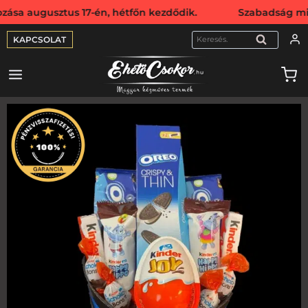
sztus 17-én, hétfőn kezdődik. Szabadság miatt webshopunk
KAPCSOLAT
KERESÉS