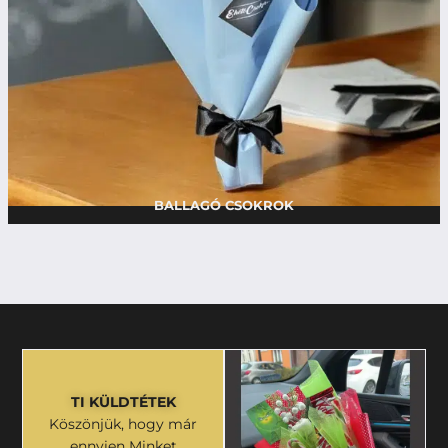
BALLAGÓ CSOKROK
TI KÜLDTÉTEK
Köszönjük, hogy már
ennyien Minket