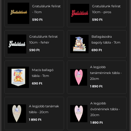
Gratulálunk felirat
Gratulálunk felirat
- 11cm
10cm - piros
590
Ft
590
Ft
Gratulálunk felirat
Ballagásodra
10cm - fehér
bagoly tábla - 7cm
590
Ft
690
Ft
A legjobb
Macis ballagó
tanárnéninek tábla -
tábla - 7cm
20cm
690
Ft
1 890
Ft
A legjobb
A legjobb tanárnak
óvónéninek tábla -
tábla - 20cm
20cm
1 890
Ft
1 890
Ft