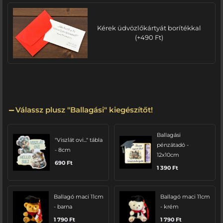
Kérek üdvözlőkártyát borítékkal
(
+
490
Ft
)
Válassz plusz "Ballagási" kiegészítőt!
Ballagási
"Viszlát ovi..." tábla
pénzátadó -
- 8cm
12x10cm
690
Ft
1 390
Ft
Ballagó maci 11cm
Ballagó maci 11cm
- barna
- krém
1 790
Ft
1 790
Ft