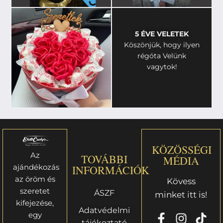
5 ÉVE VELETEK
Köszönjük, hogy ilyen
régóta Velünk
vagytok!
KÖZÖSSÉGI
Az
TOVÁBBI
MÉDIA
ajándékozás
INFORMÁCIÓK
az öröm és
Kövess
szeretet
ÁSZF
minket itt is!
kifejezése,
Adatvédelmi
egy
tájékoztató