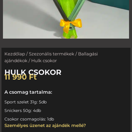
Kezdőlap
/
Szezonális termékek
/
Ballagási
ajándékok
/ Hulk csokor
HULK CSOKOR
11 990
Ft
A csomag tartalma:
Sport szelet 31g: 5db
Snickers 50g: 4db
Csokor csomagolás: 1db
Személyes üzenet az ajándék mellé?