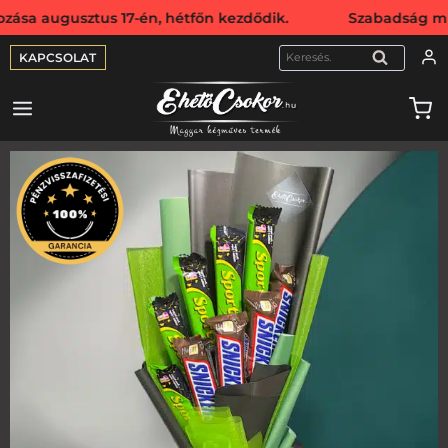
usztus 17-én, hétfőn kezdődik. Szabadság miatt webshopun
KAPCSOLAT
KERESÉS