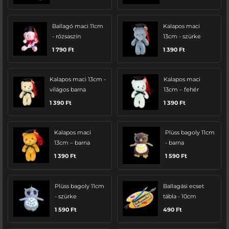
Ballagó maci 11cm
Kalapos maci
- rózsaszín
13cm - szürke
1 790
Ft
1 390
Ft
Kalapos maci 13cm -
Kalapos maci
világos barna
13cm – fehér
1 390
Ft
1 390
Ft
Kalapos maci
Plüss bagoly 11cm
13cm – barna
- barna
1 390
Ft
1 590
Ft
Plüss bagoly 11cm
Ballagási ecset
- szürke
tábla - 10cm
1 590
Ft
490
Ft