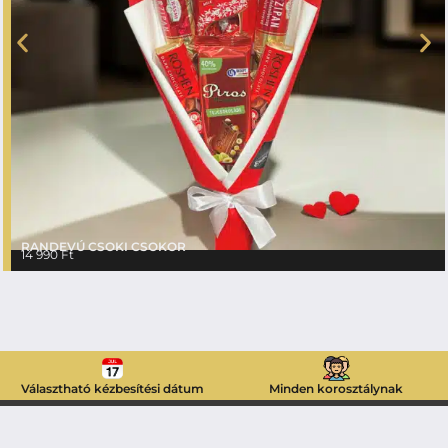
RANDEVÚ CSOKI CSOKOR
14 990
Ft
Választható kézbesítési dátum
Minden korosztálynak