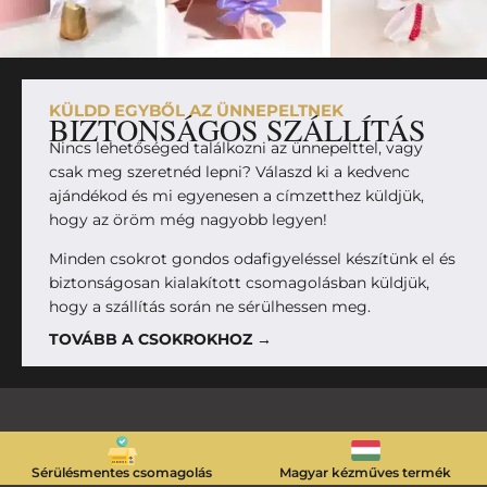
KÜLDD EGYBŐL AZ ÜNNEPELTNEK
BIZTONSÁGOS SZÁLLÍTÁS
Nincs lehetőséged találkozni az ünnepelttel, vagy
csak meg szeretnéd lepni? Válaszd ki a kedvenc
ajándékod és mi egyenesen a címzetthez küldjük,
hogy az öröm még nagyobb legyen!
Minden csokrot gondos odafigyeléssel készítünk el és
biztonságosan kialakított csomagolásban küldjük,
hogy a szállítás során ne sérülhessen meg.
TOVÁBB A CSOKROKHOZ →
Sérülésmentes csomagolás
Magyar kézműves termék