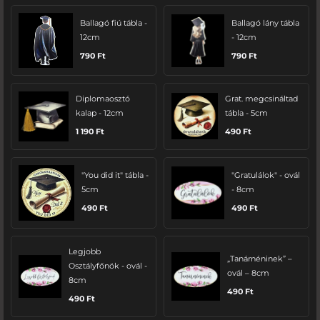
Ballagó fiú tábla -
Ballagó lány tábla
12cm
- 12cm
790
Ft
790
Ft
Diplomaosztó
Grat. megcsináltad
kalap - 12cm
tábla - 5cm
1 190
Ft
490
Ft
"You did it" tábla -
"Gratulálok" - ovál
5cm
- 8cm
490
Ft
490
Ft
Legjobb
„Tanárnéninek” –
Osztályfőnök - ovál -
ovál – 8cm
8cm
490
Ft
490
Ft