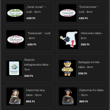
„Tanár úrnak” –
"Óvónéninek" -
ovál – 8cm
ovál - 8cm
490
Ft
490
Ft
"Dadusnak" - ovál
Okleveles tábla -
- 8cm
5cm
490
Ft
390
Ft
Repcsis
Ballagási emlék
ballagásodra tábla -
tábla - 8cm
7cm
590
Ft
590
Ft
Diplomás lány
Diplomás fiú tábla
tábla - 15cm
- 15cm
890
Ft
890
Ft