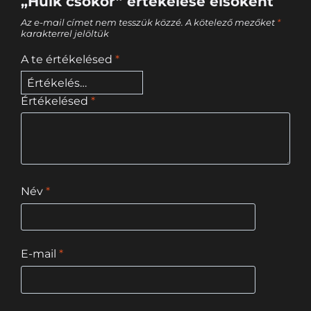
„Hulk csokor” értékelése elsőként
Az e-mail címet nem tesszük közzé.
A kötelező mezőket
*
karakterrel jelöltük
A te értékelésed
*
Értékelésed
*
Név
*
E-mail
*