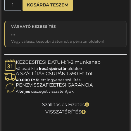
KOSÁRBA TESZEM
VÁRHATÓ KÉZBESÍTÉS
…
Vagy válassz későbbi dátumot a pénztár oldalon!
KÉZBESÍTÉSI DÁTUM: 1-2 munkanap
Válaszd ki a
kosár/pénztár
oldalon
A SZÁLLÍTÁS CSUPÁN 1.390 Ft-tól
40.000 Ft
felett ingyenes szállítás
PÉNZVISSZAFIZETÉSI GARANCIA
A
teljes
összeget visszatérítjük
Szállítás és Fizetés
VISSZATÉRÍTÉS