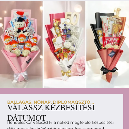
BALLAGÁS, NŐNAP, DIPLOMAOSZTÓ...
VÁLASSZ KÉZBESÍTÉSI
DÁTUMOT
Rendeléskor válaszd ki a neked megfelelő kézbesítési
dátumot a kosár/pénztár oldalon, így csomagod