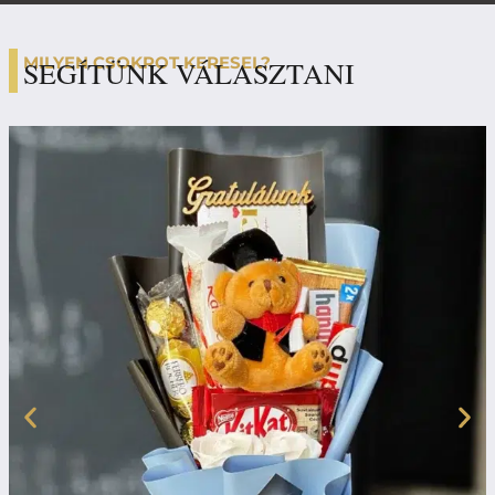
MILYEN CSOKROT KERESEL?
SEGÍTÜNK VÁLASZTANI