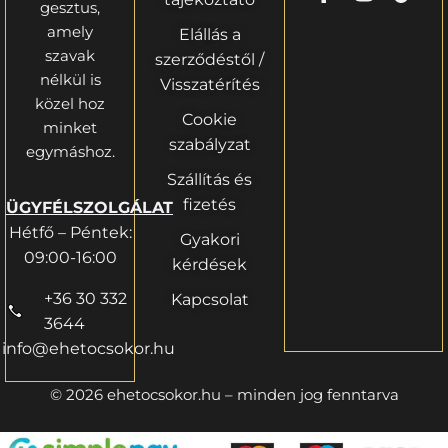
gesztus,
amely
Elállás a
szavak
szerződéstől /
nélkül is
Visszatérítés
közel hoz
Cookie
minket
szabályzat
egymáshoz.
Szállítás és
fizetés
ÜGYFÉLSZOLGÁLAT
Hétfő – Péntek:
Gyakori
09:00-16:00
kérdések
+36 30 332
Kapcsolat
3644
info@ehetocsokor.hu
© 2026 ehetocsokor.hu – minden jog fenntarva