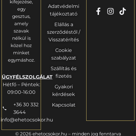
kifejezése,
Adatvédelmi
egy
tájékoztató
gesztus,
amely
Elállás a
szavak
szerződéstől /
nélkül is
Visszatérítés
közel hoz
Cookie
minket
szabályzat
egymáshoz.
Szállítás és
fizetés
ÜGYFÉLSZOLGÁLAT
Hétfő – Péntek:
Gyakori
09:00-16:00
kérdések
+36 30 332
Kapcsolat
3644
info@ehetocsokor.hu
© 2026 ehetocsokor.hu – minden jog fenntarva