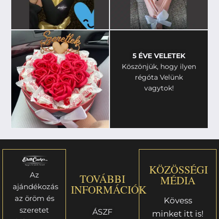
5 ÉVE VELETEK
Köszönjük, hogy ilyen
régóta Velünk
vagytok!
KÖZÖSSÉGI
Az
TOVÁBBI
MÉDIA
ajándékozás
INFORMÁCIÓK
az öröm és
Kövess
szeretet
ÁSZF
minket itt is!