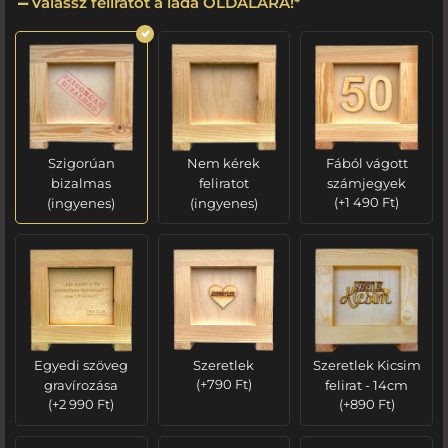
Válassz feliratot a láda OLDALÁRA!
*
Szigorúan
Nem kérek
Fából vágott
bizalmas
feliratot
számjegyek
(ingyenes)
(ingyenes)
(
+
1 490
Ft
)
Egyedi szöveg
Szeretlek
Szeretlek Kicsim
gravírozása
(
+
790
Ft
)
felirat - 14cm
(
+
2 990
Ft
)
(
+
890
Ft
)