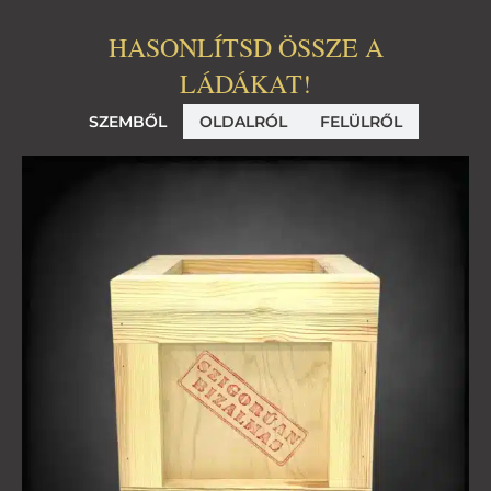
HASONLÍTSD ÖSSZE A
LÁDÁKAT!
SZEMBŐL
OLDALRÓL
FELÜLRŐL