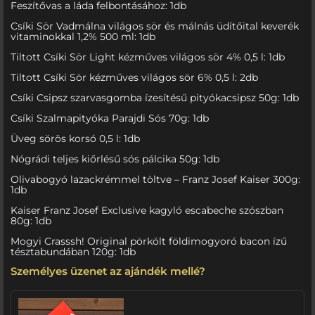
Feszítővas a láda felbontásához: 1db
Csíki Sör Vadmálna világos sör és málnás üdítőital keverék
vitaminokkal 1,2% 500 ml: 1db
Tiltott Csíki Sör Light kézműves világos sör 4% 0,5 l: 1db
Tiltott Csíki Sör kézműves világos sör 6% 0,5 l: 2db
Csíki Csipsz szarvasgomba ízesítésű pityókacsipsz 50g: 1db
Csíki Szalmapityóka Parajdi Sós 70g: 1db
Üveg sörös korsó 0,5 l: 1db
Nógrádi teljes kiőrlésű sós pálcika 50g: 1db
Olivabogyó lazackrémmel töltve – Franz Josef Kaiser 300g:
1db
Kaiser Franz Josef Exclusive kagyló escabeche szószban
80g: 1db
Mogyi Crasssh! Original pörkölt földimogyoró bacon ízű
tésztabundában 120g: 1db
Személyes üzenet az ajándék mellé?