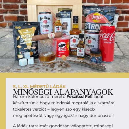
S, L, XL MÉRETŰ LÁDÁK
MINŐSÉGI ALAPANYAGOK
Három különböző méretű
Feszítsd Fel!
ládát
készítettünk, hogy mindenki megtalálja a számára
tökéletes verziót – legyen szó egy kisebb
meglepetésről, vagy egy igazán nagy durranásról!
A ládák tartalmát gondosan válogatott, minőségi