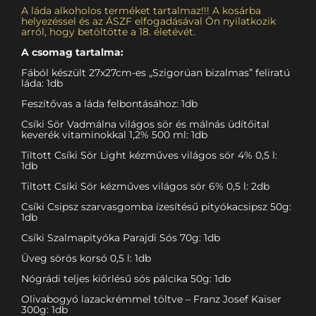
A láda alkoholos terméket tartalmaz!!! A kosárba
helyezéssel és az ÁSZF elfogadásával Ön nyilatkozik
arról, hogy betöltötte a 18. életévét.
A csomag tartalma:
Fából készült 27x27cm-es „Szigorúan bizalmas” feliratú
láda: 1db
Feszítővas a láda felbontásához: 1db
Csíki Sör Vadmálna világos sör és málnás üdítőital
keverék vitaminokkal 1,2% 500 ml: 1db
Tiltott Csíki Sör Light kézműves világos sör 4% 0,5 l:
1db
Tiltott Csíki Sör kézműves világos sör 6% 0,5 l: 2db
Csíki Csipsz szarvasgomba ízesítésű pityókacsipsz 50g:
1db
Csíki Szalmapityóka Parajdi Sós 70g: 1db
Üveg sörös korsó 0,5 l: 1db
Nógrádi teljes kiőrlésű sós pálcika 50g: 1db
Olivabogyó lazackrémmel töltve – Franz Josef Kaiser
300g: 1db