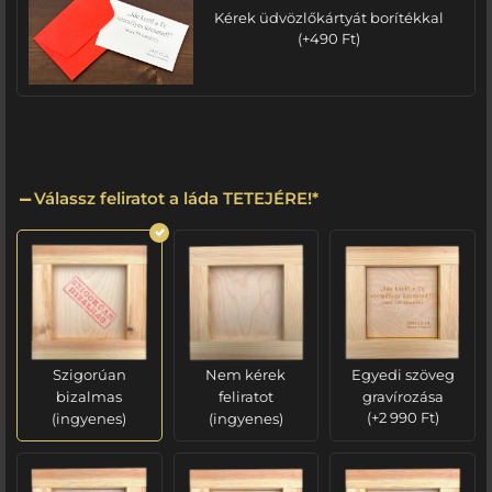
Kérek üdvözlőkártyát borítékkal
(
+
490
Ft
)
Válassz feliratot a láda TETEJÉRE!
*
Szigorúan
Nem kérek
Egyedi szöveg
bizalmas
feliratot
gravírozása
(ingyenes)
(ingyenes)
(
+
2 990
Ft
)