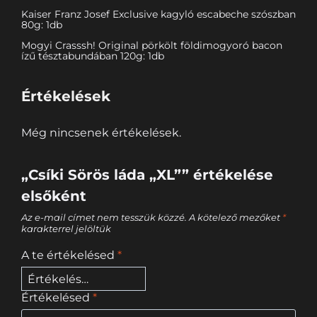
Kaiser Franz Josef Exclusive kagyló escabeche szószban
80g: 1db
Mogyi Crasssh! Original pörkölt földimogyoró bacon
ízű tésztabundában 120g: 1db
Értékelések
Még nincsenek értékelések.
„Csíki Sörös láda „XL”” értékelése
elsőként
Az e-mail címet nem tesszük közzé.
A kötelező mezőket
*
karakterrel jelöltük
A te értékelésed
*
Értékelésed
*