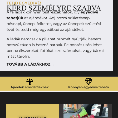
TEDD EGYEDIVÉ!
KÉRD SZEMÉLYRE SZABVA
A fa ládák könnyen testreszabhatók, így
egyedivé
tehetjük
az ajándékot. Adj hozzá születésnapi,
névnapi, ünnepi feliratot, vagy az ünnepelt születési
évét és tedd még egyedibbé az ajándékot.
A ládák nemcsak a pillanat örömét nyújtják, hanem
hosszú távon is használhatóak. Felbontás után lehet
benne ékszereket, fotókat, szerszámokat, vagy bármi
mást tárolni.
TOVÁBB A LÁDÁKHOZ →
Ajándék erős férfiaknak
Könnyen egyedivé tehető
TI KÜLDTÉTEK