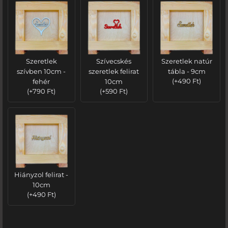
Szeretlek
Szívecskés
Szeretlek natúr
szívben 10cm -
szeretlek felirat
tábla - 9cm
fehér
10cm
(
+
490
Ft
)
(
+
790
Ft
)
(
+
590
Ft
)
Hiányzol felirat -
10cm
(
+
490
Ft
)