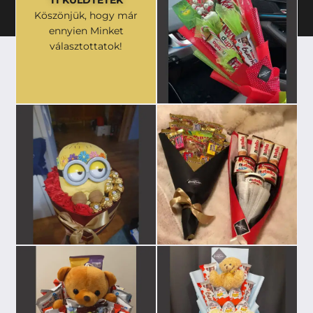
Köszönjük, hogy már
ennyien Minket
választottatok!