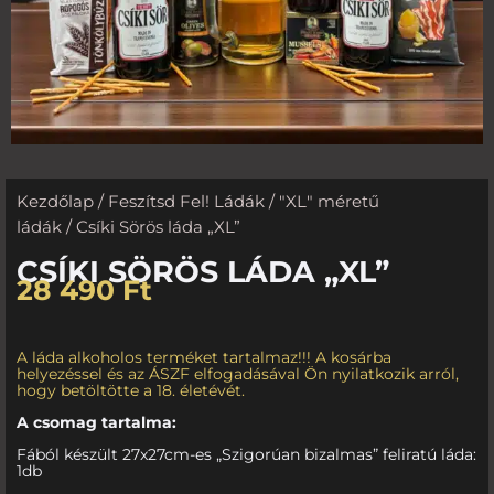
Kezdőlap
/
Feszítsd Fel! Ládák
/
"XL" méretű
ládák
/ Csíki Sörös láda „XL”
CSÍKI SÖRÖS LÁDA „XL”
28 490
Ft
A láda alkoholos terméket tartalmaz!!! A kosárba
helyezéssel és az ÁSZF elfogadásával Ön nyilatkozik arról,
hogy betöltötte a 18. életévét.
A csomag tartalma:
Fából készült 27x27cm-es „Szigorúan bizalmas” feliratú láda:
1db