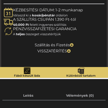
KÉZBESÍTÉSI DÁTUM: 1-2 munkanap
Válaszd ki a
kosár/pénztár
oldalon
A SZÁLLÍTÁS CSUPÁN 1.390 Ft-tól
40.000 Ft
felett ingyenes szállítás
PÉNZVISSZAFIZETÉSI GARANCIA
A
teljes
összeget visszatérítjük
Szállítás és Fizetés
VISSZATÉRÍTÉS
Fából készült láda
Különböző tartalom
Leírás
Vélemények (0)