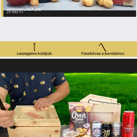
UNICUM LÁDA „XL”
29 990
Ft
Leszegelve küldjük
Feszítővas a bontáshoz