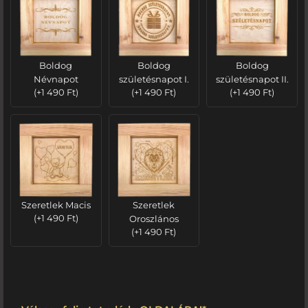
Boldog
Boldog
Boldog
Névnapot
születésnapot I.
születésnapot II.
(
+
1 490
Ft
)
(
+
1 490
Ft
)
(
+
1 490
Ft
)
Szeretlek Macis
Szeretlek
(
+
1 490
Ft
)
Oroszlános
(
+
1 490
Ft
)