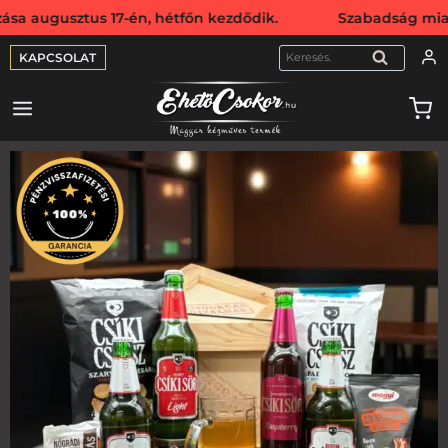
us 17-én, hétfőn kezdődik. Szabadság miatt webshopunk au
KAPCSOLAT
KERESÉS