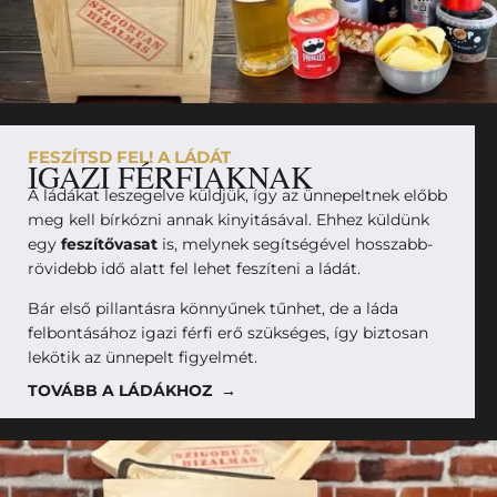
FESZÍTSD FEL! A LÁDÁT
IGAZI FÉRFIAKNAK
A ládákat leszegelve küldjük, így az ünnepeltnek előbb
meg kell bírkózni annak kinyitásával. Ehhez küldünk
egy
feszítővasat
is, melynek segítségével hosszabb-
rövidebb idő alatt fel lehet feszíteni a ládát.
Bár első pillantásra könnyűnek tűnhet, de a láda
felbontásához igazi férfi erő szükséges, így biztosan
lekötik az ünnepelt figyelmét.
TOVÁBB A LÁDÁKHOZ →