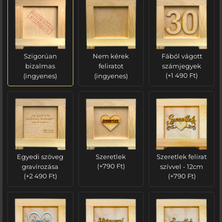
Szigorúan
Nem kérek
Fából vágott
bizalmas
feliratot
számjegyek
(ingyenes)
(ingyenes)
(
+
1 490
Ft
)
Egyedi szöveg
Szeretlek
Szeretlek felirat
gravírozása
(
+
790
Ft
)
szívvel - 12cm
(
+
2 490
Ft
)
(
+
790
Ft
)