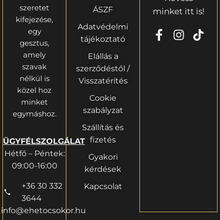
szeretet
ÁSZF
minket itt is!
kifejezése,
Adatvédelmi
egy
tájékoztató
gesztus,
amely
Elállás a
szavak
szerződéstől /
nélkül is
Visszatérítés
közel hoz
Cookie
minket
szabályzat
egymáshoz.
Szállítás és
fizetés
ÜGYFÉLSZOLGÁLAT
Hétfő – Péntek:
Gyakori
09:00-16:00
kérdések
+36 30 332
Kapcsolat
3644
info@ehetocsokor.hu