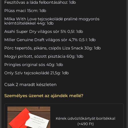
Feszítővas a láda felbontásához: 1db
Plüss maci 15cm: 1db
Milka With Love tejcsokoládé praliné mogyorós
krémtöltelékkel 44g: 1db
Asahi Super Dry világos sör 5% 0,5l: 1db
Miller Genuine Draft világos sör 4,7% 0,5 l: 1db
Pörc tepertős, pikáns, csípős Liza Snack 30g: 1db
Mogyi pirított, sózott pisztácia 60g: 1db
Pringles original sós 40g: 1db
Only Szív tejcsokoládé 21,5g: 1db
Csak 2 maradt készleten
Személyes üzenet az ajándék mellé?
Kérek üdvözlőkártyát borítékkal
(
+
490
Ft
)