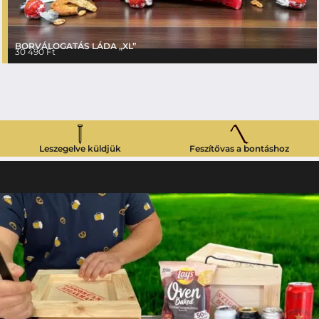
BORVÁLOGATÁS LÁDA „XL”
30 490
Ft
Leszegelve küldjük
Feszítővas a bontáshoz