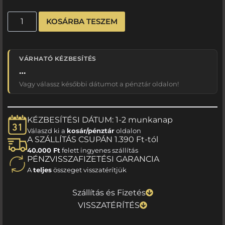
KOSÁRBA TESZEM
VÁRHATÓ KÉZBESÍTÉS
…
Vagy válassz későbbi dátumot a pénztár oldalon!
KÉZBESÍTÉSI DÁTUM: 1-2 munkanap
Válaszd ki a
kosár/pénztár
oldalon
A SZÁLLÍTÁS CSUPÁN 1.390 Ft-tól
40.000 Ft
felett ingyenes szállítás
PÉNZVISSZAFIZETÉSI GARANCIA
A
teljes
összeget visszatérítjük
Szállítás és Fizetés
VISSZATÉRÍTÉS