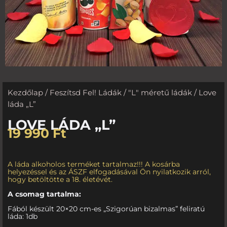
Kezdőlap
/
Feszítsd Fel! Ládák
/
"L" méretű ládák
/ Love
láda „L”
LOVE LÁDA „L”
19 990
Ft
A láda alkoholos terméket tartalmaz!!! A kosárba
helyezéssel és az ÁSZF elfogadásával Ön nyilatkozik arról,
hogy betöltötte a 18. életévét.
A csomag tartalma:
Fából készült 20×20 cm-es „Szigorúan bizalmas” feliratú
láda: 1db