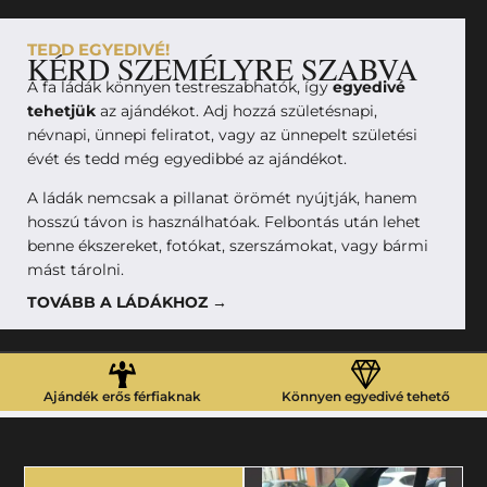
TEDD EGYEDIVÉ!
KÉRD SZEMÉLYRE SZABVA
A fa ládák könnyen testreszabhatók, így
egyedivé
tehetjük
az ajándékot. Adj hozzá születésnapi,
névnapi, ünnepi feliratot, vagy az ünnepelt születési
évét és tedd még egyedibbé az ajándékot.
A ládák nemcsak a pillanat örömét nyújtják, hanem
hosszú távon is használhatóak. Felbontás után lehet
benne ékszereket, fotókat, szerszámokat, vagy bármi
mást tárolni.
TOVÁBB A LÁDÁKHOZ →
Ajándék erős férfiaknak
Könnyen egyedivé tehető