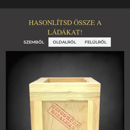
HASONLÍTSD ÖSSZE A
LÁDÁKAT!
SZEMBŐL
OLDALRÓL
FELÜLRŐL