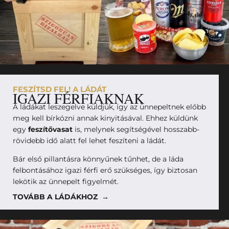
FESZÍTSD FEL! A LÁDÁT
IGAZI FÉRFIAKNAK
A ládákat leszegelve küldjük, így az ünnepeltnek előbb
meg kell bírkózni annak kinyitásával. Ehhez küldünk
egy
feszítővasat
is, melynek segítségével hosszabb-
rövidebb idő alatt fel lehet feszíteni a ládát.
Bár első pillantásra könnyűnek tűnhet, de a láda
felbontásához igazi férfi erő szükséges, így biztosan
lekötik az ünnepelt figyelmét.
TOVÁBB A LÁDÁKHOZ →