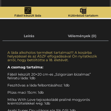
Fából készült láda
Különböző tartalom
Leírás
Vélemények (0)
A láda alkoholos terméket tartalmaz!!! A kosárba
helyezéssel és az ÁSZF elfogadásával Ön nyilatkozik
arról, hogy betöltötte a 18. életévét.
A csomag tartalma:
Fából készült 20×20 cm-es „Szigorúan bizalmas”
feliratú láda: 1db
Feszítővas a láda felbontásához: 1db
Plüss maci 15cm: 1db
Milka With Love tejcsokoládé praliné mogyorós
krémtöltelékkel 44g: 1db
Asahi Super Dry világos sör 5% 0,5l: 1db