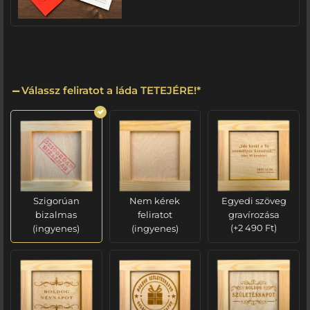
Válassz feliratot a láda TETEJÉRE!
*
Szigorúan
Nem kérek
Egyedi szöveg
bizalmas
feliratot
gravírozása
(ingyenes)
(ingyenes)
(
+
2 490
Ft
)