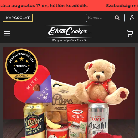
ztus 17-én, hétfőn kezdődik. Szabadság miatt webshopunk a
KAPCSOLAT
KERESÉS