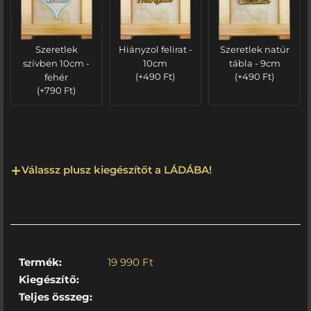
Szeretlek
Hiányzol felirat -
Szeretlek natúr
szívben 10cm -
10cm
tábla - 9cm
fehér
(
+
490
Ft
)
(
+
490
Ft
)
(
+
790
Ft
)
Válassz plusz kiegészítőt a LÁDÁBA!
Termék:
19 990
Ft
Kiegészítő:
Teljes összeg: