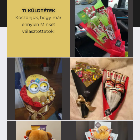
TI KÜLDTÉTEK
Köszönjük, hogy már
ennyien Minket
választottatok!