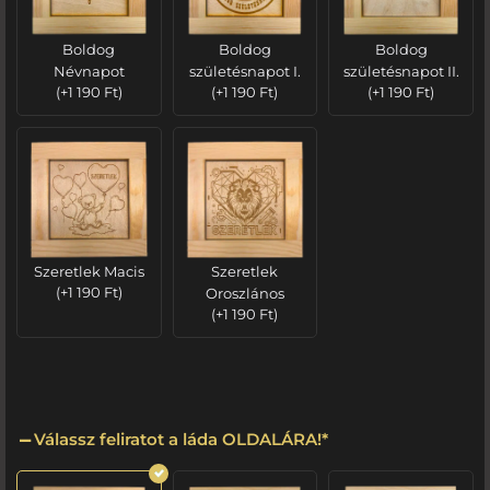
Boldog
Boldog
Boldog
Névnapot
születésnapot I.
születésnapot II.
(
+
1 190
Ft
)
(
+
1 190
Ft
)
(
+
1 190
Ft
)
Szeretlek Macis
Szeretlek
(
+
1 190
Ft
)
Oroszlános
(
+
1 190
Ft
)
Válassz feliratot a láda OLDALÁRA!
*