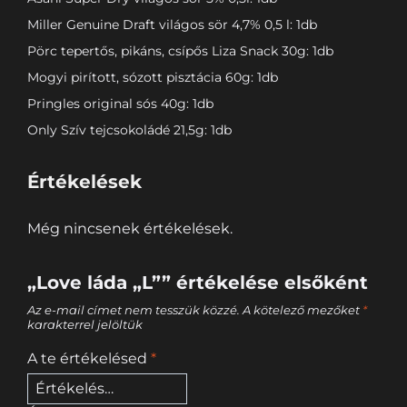
Miller Genuine Draft világos sör 4,7% 0,5 l: 1db
Pörc tepertős, pikáns, csípős Liza Snack 30g: 1db
Mogyi pirított, sózott pisztácia 60g: 1db
Pringles original sós 40g: 1db
Only Szív tejcsokoládé 21,5g: 1db
Értékelések
Még nincsenek értékelések.
„Love láda „L”” értékelése elsőként
Az e-mail címet nem tesszük közzé.
A kötelező mezőket
*
karakterrel jelöltük
A te értékelésed
*