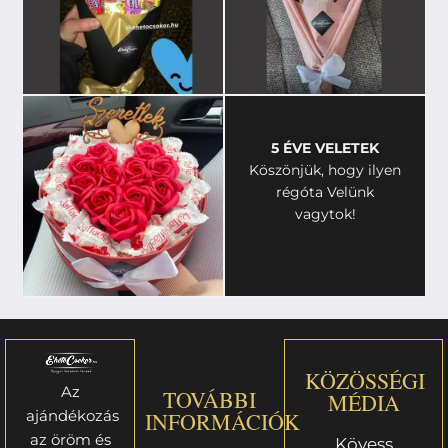
5 ÉVE VELETEK
Köszönjük, hogy ilyen
régóta Velünk
vagytok!
KÖZÖSSÉGI
Az
TOVÁBBI
MÉDIA
ajándékozás
INFORMÁCIÓK
az öröm és
Kövess