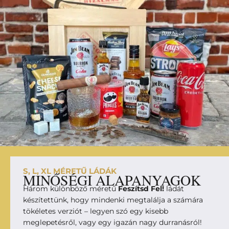
S, L, XL MÉRETŰ LÁDÁK
MINŐSÉGI ALAPANYAGOK
Három különböző méretű
Feszítsd Fel!
ládát
készítettünk, hogy mindenki megtalálja a számára
tökéletes verziót – legyen szó egy kisebb
meglepetésről, vagy egy igazán nagy durranásról!