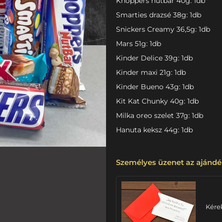
Knoppers nutbar 40g: 1db
Smarties drazsé 38g: 1db
Snickers Creamy 36,5g: 1db
Mars 51g: 1db
Kinder Delice 39g: 1db
Kinder maxi 21g: 1db
Kinder Bueno 43g: 1db
Kit Kat Chunky 40g: 1db
Milka oreo szelet 37g: 1db
Hanuta keksz 44g: 1db
Személyes üzenet az ajándé
Kére