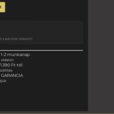
M
 a pénztár oldalon!
 1-2 munkanap
r
oldalon
.390 Ft-tól
zállítás
I GARANCIA
tjük