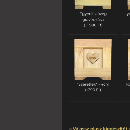
Egyedi szöveg
Ly
gravírozása
(
+
1 990
Ft
)
"Szeretlek" - 4cm
"K
(
+
390
Ft
)
Válassz plusz kiegészítőt