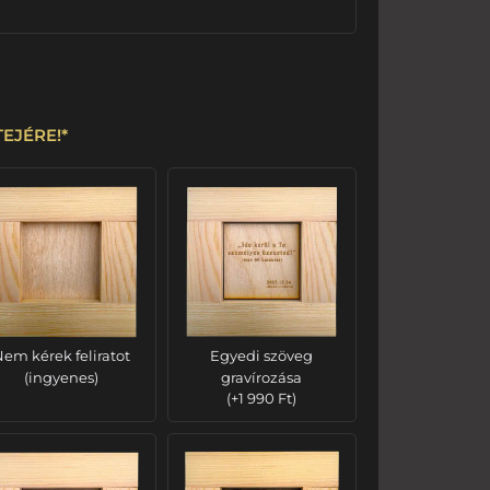
ETEJÉRE!
*
em kérek feliratot
Egyedi szöveg
(ingyenes)
gravírozása
(
+
1 990
Ft
)