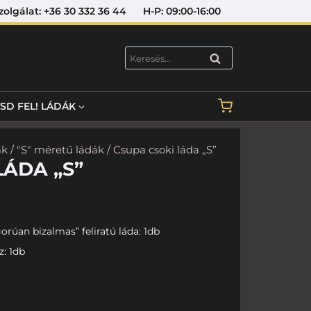
lat: +36 30 332 36 44 H-P: 09:00-16:00
KERESÉS
TSD FEL! LÁDÁK
ák
/
"S" méretű ládák
/ Csupa csoki láda „S”
LÁDA „S”
orúan bizalmas” feliratú láda: 1db
z: 1db