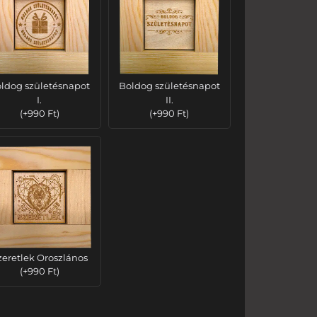
ldog születésnapot
Boldog születésnapot
I.
II.
(
+
990
Ft
)
(
+
990
Ft
)
zeretlek Oroszlános
(
+
990
Ft
)