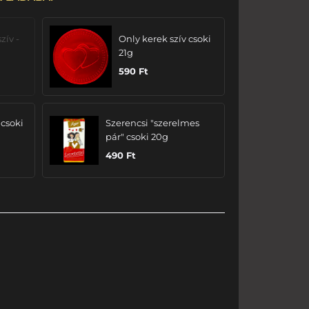
zív -
Only kerek szív csoki
21g
590
Ft
 csoki
Szerencsi "szerelmes
pár" csoki 20g
490
Ft