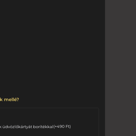
k mellé?
k üdvözlőkártyát borítékkal
(
+
490
Ft
)