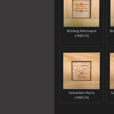
Boldog Névnapot
Bo
(
+
990
Ft
)
Szeretlek Macis
S
(
+
990
Ft
)