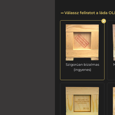
Válassz feliratot a láda 
Szigorúan bizalmas
N
(ingyenes)