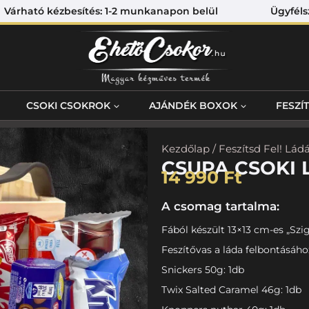
Várható kézbesítés: 1-2 munkanapon belül Ügyfélszolgá
CSOKI CSOKROK
AJÁNDÉK BOXOK
FESZÍ
Kezdőlap
/
Feszítsd Fel! Lád
CSUPA CSOKI 
14 990
Ft
A csomag tartalma:
Fából készült 13×13 cm-es „Szig
Feszítővas a láda felbontásáho
Snickers 50g: 1db
Twix Salted Caramel 46g: 1db