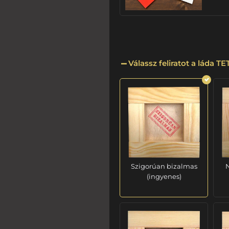
Válassz feliratot a láda T
Szigorúan bizalmas
N
(ingyenes)