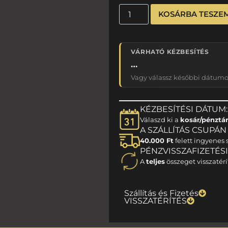
KOSÁRBA TESZE
VÁRHATÓ KÉZBESÍTÉS
…
Vagy válassz későbbi dátumot
KÉZBESÍTÉSI DÁTUM:
Válaszd ki a
kosár/pénztá
A SZÁLLÍTÁS CSUPÁN 1
40.000 Ft
felett ingyenes s
PÉNZVISSZAFIZETÉS
A
teljes
összeget visszatérí
Szállítás és Fizetés
VISSZATÉRÍTÉS