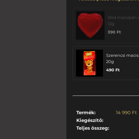
Wid marcípán s
12g
390
Ft
Szerencsi macis
20g
490
Ft
Termék:
14 990
Ft
Kiegészítő:
Teljes összeg: