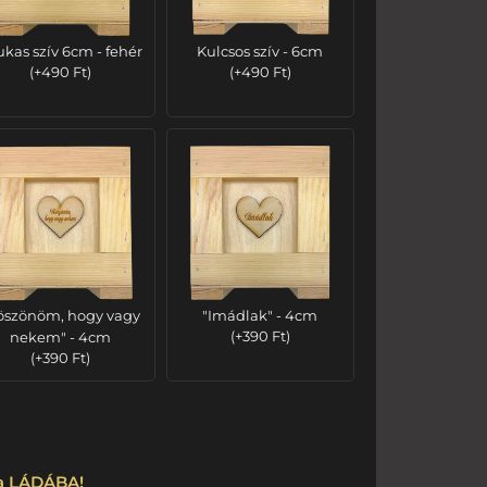
ukas szív 6cm - fehér
Kulcsos szív - 6cm
(
+
490
Ft
)
(
+
490
Ft
)
öszönöm, hogy vagy
"Imádlak" - 4cm
nekem" - 4cm
(
+
390
Ft
)
(
+
390
Ft
)
 a LÁDÁBA!