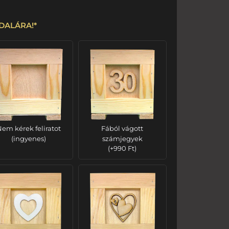
OLDALÁRA!
*
em kérek feliratot
Fából vágott
(ingyenes)
számjegyek
(
+
990
Ft
)