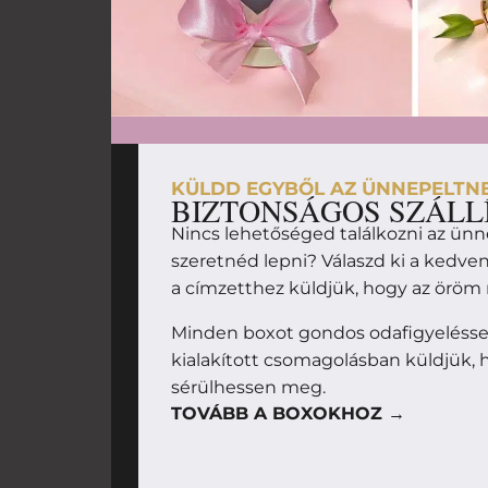
KÜLDD EGYBŐL AZ ÜNNEPELTN
BIZTONSÁGOS SZÁLL
Nincs lehetőséged találkozni az ünn
szeretnéd lepni? Válaszd ki a kedv
a címzetthez küldjük, hogy az örö
Minden boxot gondos odafigyeléssel
kialakított csomagolásban küldjük, h
sérülhessen meg.
TOVÁBB A BOXOKHOZ →