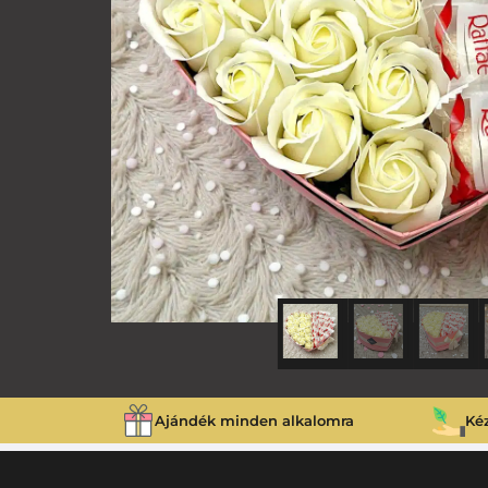
Ajándék minden alkalomra
Ké