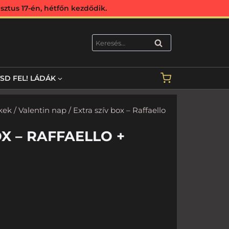
ztus 17-én, hétfőn kezdődik.
KERESÉS
TSD FEL! LÁDÁK
kek
/
Valentin nap
/ Extra szív box – Raffaello
X – RAFFAELLO +