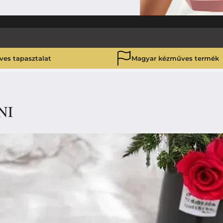
ves tapasztalat
Magyar kézműves termék
NI