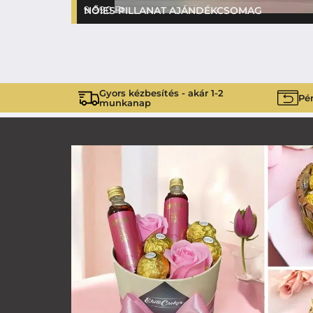
9 990
Ft
NŐIES PILLANAT AJÁNDÉKCSOMAG
Gyors kézbesítés - akár 1-2
Pén
munkanap