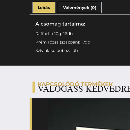
Leírás
Vélemények (0)
A csomag tartalma:
Raffaello 10g: 16db
Krém rózsa (szappan): 17db
Szív alakú doboz: 1db
KAPCSOLÓDÓ TERMÉKEK
VÁLOGASS KEDVEDR