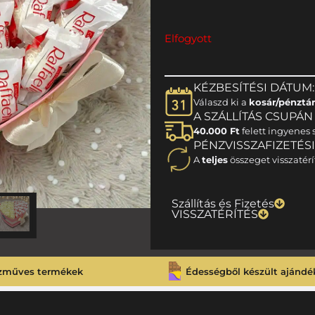
Elfogyott
KÉZBESÍTÉSI DÁTUM:
Válaszd ki a
kosár/pénztá
A SZÁLLÍTÁS CSUPÁN 1
40.000 Ft
felett ingyenes s
PÉNZVISSZAFIZETÉS
A
teljes
összeget visszatérí
Szállítás és Fizetés
VISSZATÉRÍTÉS
zműves termékek
Édességből készült ajándé