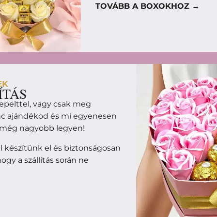
TOVÁBB A BOXOKHOZ →
EK
ÍTÁS
epelttel, vagy csak meg
enc ajándékod és mi egyenesen
m még nagyobb legyen!
 készítünk el és biztonságosan
ogy a szállítás során ne