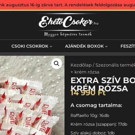
augusztus 16-ig zárva tart. A rendelések feldolgozása augus
CSOKI CSOKROK
AJÁNDÉK BOXOK
FESZÍ
Kezdőlap
/
Szezonális termé
+ krém rózsa
EXTRA SZÍV BO
KRÉM RÓZSA
14 990
Ft
A csomag tartalma:
Raffaello 10g: 16db
Krém rózsa (szappan): 17db
Szív alakú doboz: 1db