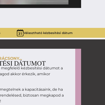
9 990
Ft
KISEGÉR B
s
Választható kézbesítési dátum
ÁCSONY...
TÉSI DÁTUMOT
d megfelelő kézbesítési dátumot a
magod akkor érkezik, amikor
megtelnek a kapacitásaink, de ha
 rendelésed, biztosan megkapod a
!