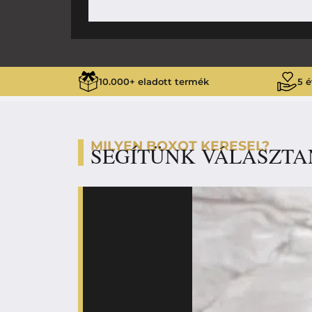
10.000+ eladott termék
5 é
MILYEN BOXOT KERESEL?
SEGÍTÜNK VÁLASZTA