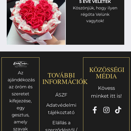
5 ÉVE VELETEK
Köszönjük, hogy ilyen
régóta Velünk
vagytok!
KÖZÖSSÉGI
Az
TOVÁBBI
MÉDIA
ajándékozás
INFORMÁCIÓK
az öröm és
Kövess
szeretet
ÁSZF
minket itt is!
kifejezése,
Adatvédelmi
egy
tájékoztató
gesztus,
amely
Elállás a
szavak
szerződéstől /