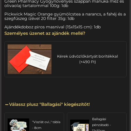
Green Pharmacy Gyógynövényes szappan manuka méz és
olivaolaj tartalommal 100g: 1db
Pickwick Magic Orange gyümölcstea a narancs, a fahéj és a
szegfűszeg ízével 20 filter 35g: 1db
Ajándékdoboz piros masnival (15x15x15 cm): 1db
Személyes üzenet az ajándék mellé?
Kérek üdvözlőkártyát borítékkal
(
+
490
Ft
)
Válassz plusz "Ballagási" kiegészítőt!
Ballagási
"Viszlát ovi..." tábla
pénzátadó -
- 8cm
12x10cm