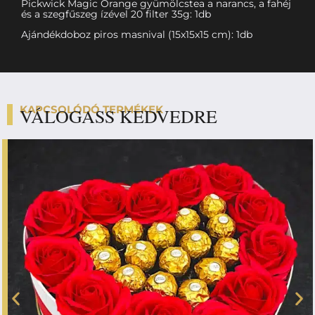
Pickwick Magic Orange gyümölcstea a narancs, a fahéj
és a szegfűszeg ízével 20 filter 35g: 1db
Ajándékdoboz piros masnival (15x15x15 cm): 1db
KAPCSOLÓDÓ TERMÉKEK
VÁLOGASS KEDVEDRE