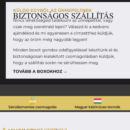
KÜLDD EGYBŐL AZ ÜNNEPELTNEK
BIZTONSÁGOS SZÁLLÍTÁS
Nincs lehetőséged találkozni az ünnepelttel, vagy
csak meg szeretnéd lepni? Válaszd ki a kedvenc
ajándékod és mi egyenesen a címzetthez küldjük,
hogy az öröm még nagyobb legyen!
Minden boxot gondos odafigyeléssel készítünk el és
biztonságosan kialakított csomagolásban küldjük,
hogy a szállítás során ne sérülhessen meg.
TOVÁBB A BOXOKHOZ →
Sérülésmentes csomagolás
Magyar kézműves termék