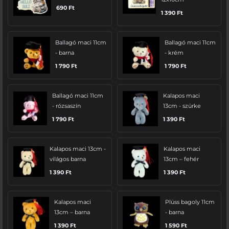
690
Ft
1 390
Ft
Ballagó maci 11cm
Ballagó maci 11cm
- barna
- krém
1 790
Ft
1 790
Ft
Ballagó maci 11cm
Kalapos maci
- rózsaszín
13cm - szürke
1 790
Ft
1 390
Ft
Kalapos maci 13cm -
Kalapos maci
világos barna
13cm – fehér
1 390
Ft
1 390
Ft
Kalapos maci
Plüss bagoly 11cm
13cm – barna
- barna
1 390
Ft
1 590
Ft