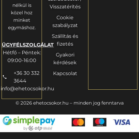
nélkül is
Visszatérítés
közel hoz
Cookie
minket
szabályzat
egymáshoz.
Szállítás és
fizetés
ÜGYFÉLSZOLGÁLAT
Hétfő – Péntek:
Gyakori
09:00-16:00
kérdések
+36 30 332
Kapcsolat
3644
info@ehetocsokor.hu
© 2026 ehetocsokor.hu – minden jog fenntarva