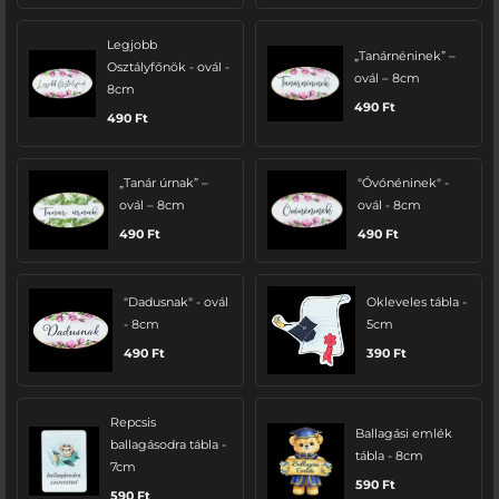
Legjobb
„Tanárnéninek” –
Osztályfőnök - ovál -
ovál – 8cm
8cm
490
Ft
490
Ft
„Tanár úrnak” –
"Óvónéninek" -
ovál – 8cm
ovál - 8cm
490
Ft
490
Ft
"Dadusnak" - ovál
Okleveles tábla -
- 8cm
5cm
490
Ft
390
Ft
Repcsis
Ballagási emlék
ballagásodra tábla -
tábla - 8cm
7cm
590
Ft
590
Ft