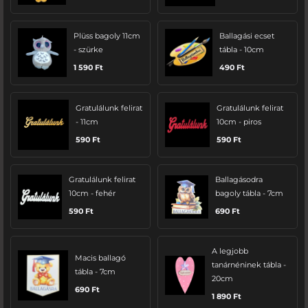
Plüss bagoly 11cm
Ballagási ecset
- szürke
tábla - 10cm
1 590
Ft
490
Ft
Gratulálunk felirat
Gratulálunk felirat
- 11cm
10cm - piros
590
Ft
590
Ft
Gratulálunk felirat
Ballagásodra
10cm - fehér
bagoly tábla - 7cm
590
Ft
690
Ft
A legjobb
Macis ballagó
tanárnéninek tábla -
tábla - 7cm
20cm
690
Ft
1 890
Ft