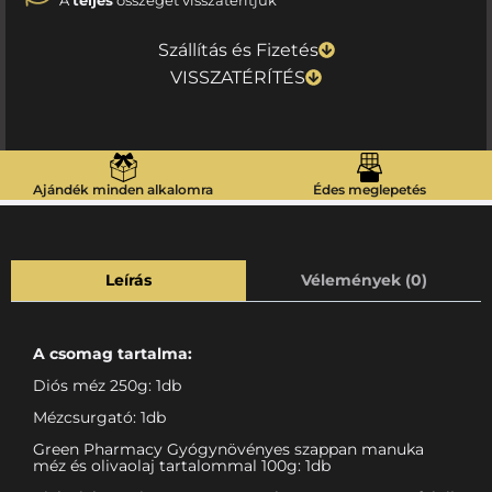
A
teljes
összeget visszatérítjük
Szállítás és Fizetés
VISSZATÉRÍTÉS
Ajándék minden alkalomra
Édes meglepetés
Leírás
Vélemények (0)
A csomag tartalma:
Diós méz 250g: 1db
Mézcsurgató: 1db
Green Pharmacy Gyógynövényes szappan manuka
méz és olivaolaj tartalommal 100g: 1db