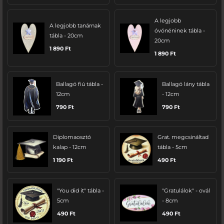
A legjobb
A legjobb tanárnak
óvónéninek tábla -
tábla - 20cm
20cm
1 890
Ft
1 890
Ft
Ballagó fiú tábla -
Ballagó lány tábla
12cm
- 12cm
790
Ft
790
Ft
Diplomaosztó
Grat. megcsináltad
kalap - 12cm
tábla - 5cm
1 190
Ft
490
Ft
"You did it" tábla -
"Gratulálok" - ovál
5cm
- 8cm
490
Ft
490
Ft