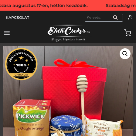
sztus 17-én, hétfőn kezdődik. Szabadság miatt webshopunk
KAPCSOLAT
KERESÉS