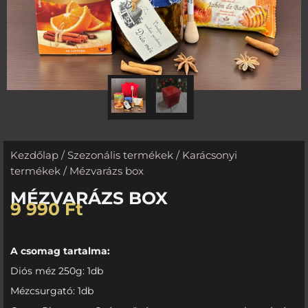
Kezdőlap
/
Szezonális termékek
/
Karácsonyi
termékek
/ Mézvarázs box
MÉZVARÁZS BOX
9 990
Ft
A csomag tartalma:
Diós méz 250g: 1db
Mézcsurgató: 1db