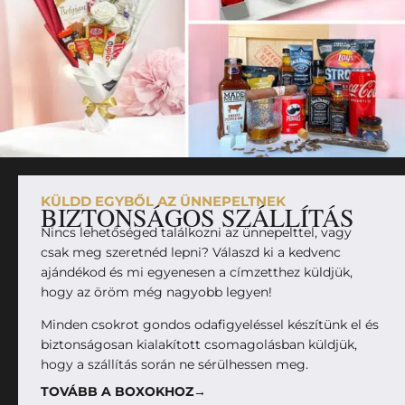
KÜLDD EGYBŐL AZ ÜNNEPELTNEK
BIZTONSÁGOS SZÁLLÍTÁS
Nincs lehetőséged találkozni az ünnepelttel, vagy
csak meg szeretnéd lepni? Válaszd ki a kedvenc
ajándékod és mi egyenesen a címzetthez küldjük,
hogy az öröm még nagyobb legyen!
Minden csokrot gondos odafigyeléssel készítünk el és
biztonságosan kialakított csomagolásban küldjük,
hogy a szállítás során ne sérülhessen meg.
TOVÁBB A BOXOKHOZ→