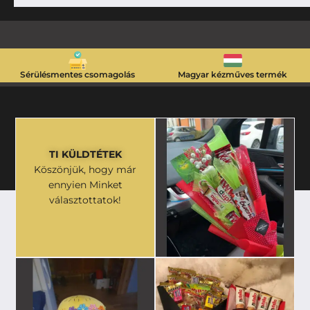
Sérülésmentes csomagolás
Magyar kézműves termék
TI KÜLDTÉTEK
Köszönjük, hogy már
ennyien Minket
választottatok!