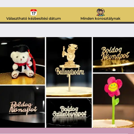
Választható kézbesítési dátum
Minden korosztálynak