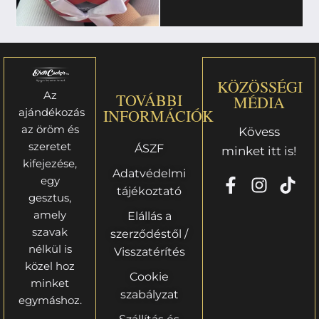
KÖZÖSSÉGI
Az
TOVÁBBI
MÉDIA
ajándékozás
INFORMÁCIÓK
az öröm és
Kövess
szeretet
ÁSZF
minket itt is!
kifejezése,
Adatvédelmi
egy
tájékoztató
gesztus,
amely
Elállás a
szavak
szerződéstől /
nélkül is
Visszatérítés
közel hoz
Cookie
minket
szabályzat
egymáshoz.