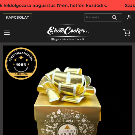
olgozása augusztus 17-én, hétfőn kezdődik. Szabadság mia
KAPCSOLAT
KERESÉS