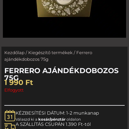
Kezdőlap
/
Kiegészítő termékek
/ Ferrero
ajándékdobozos 75g
FERRERO AJÁNDÉKDOBOZOS
75G
1 990
Ft
Elfogyott
KÉZBESÍTÉSI DÁTUM: 1-2 munkanap
Válaszd ki a
kosár/pénztár
oldalon
A SZÁLLÍTÁS CSUPÁN 1.390 Ft-tól