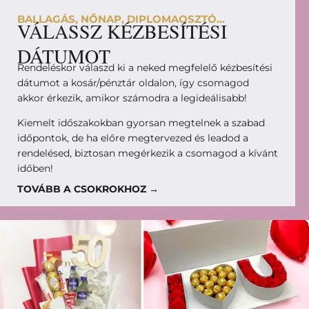
BALLAGÁS, NŐNAP, DIPLOMAOSZTÓ...
VÁLASSZ KÉZBESÍTÉSI
DÁTUMOT
Rendeléskor válaszd ki a neked megfelelő kézbesítési
dátumot a kosár/pénztár oldalon, így csomagod
akkor érkezik, amikor számodra a legideálisabb!
Kiemelt időszakokban gyorsan megtelnek a szabad
időpontok, de ha előre megtervezed és leadod a
rendelésed, biztosan megérkezik a csomagod a kívánt
időben!
TOVÁBB A CSOKROKHOZ →