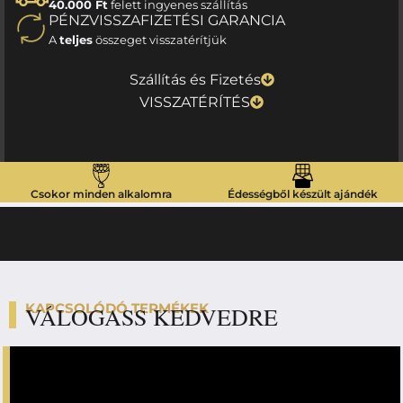
40.000 Ft
felett ingyenes szállítás
PÉNZVISSZAFIZETÉSI GARANCIA
A
teljes
összeget visszatérítjük
Szállítás és Fizetés
VISSZATÉRÍTÉS
Csokor minden alkalomra
Édességből készült ajándék
KAPCSOLÓDÓ TERMÉKEK
VÁLOGASS KEDVEDRE