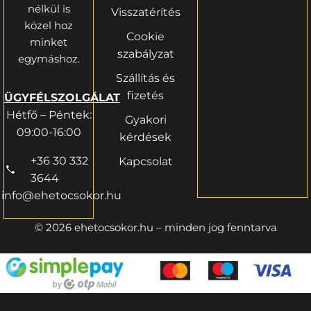
nélkül is
Visszatérítés
közel hoz
Cookie
minket
szabályzat
egymáshoz.
Szállítás és
fizetés
ÜGYFÉLSZOLGÁLAT
Hétfő – Péntek:
Gyakori
09:00-16:00
kérdések
+36 30 332
Kapcsolat
3644
info@ehetocsokor.hu
© 2026 ehetocsokor.hu – minden jog fenntarva