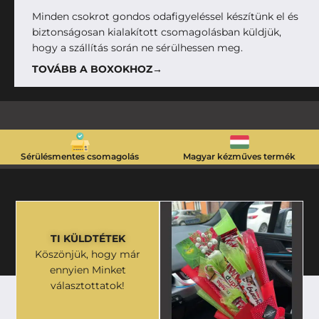
Minden csokrot gondos odafigyeléssel készítünk el és
biztonságosan kialakított csomagolásban küldjük,
hogy a szállítás során ne sérülhessen meg.
TOVÁBB A BOXOKHOZ→
Sérülésmentes csomagolás
Magyar kézműves termék
TI KÜLDTÉTEK
Köszönjük, hogy már
ennyien Minket
választottatok!