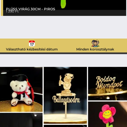
PLÜSS VIRÁG 30CM – PIROS
1 390
Ft
Választható kézbesítési dátum
Minden korosztálynak