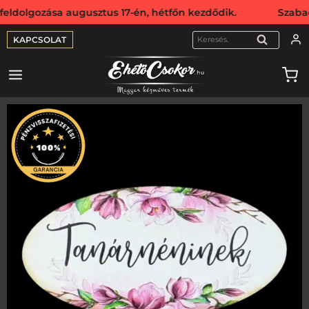
olgozása augusztus 17-én, hétfőn kezdődik. Szabadság miat
KAPCSOLAT
KERESÉS