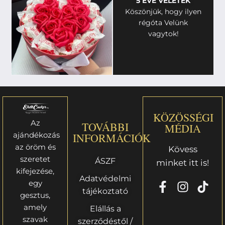
5 ÉVE VELETEK
Köszönjük, hogy ilyen
régóta Velünk
vagytok!
KÖZÖSSÉGI
Az
TOVÁBBI
MÉDIA
ajándékozás
INFORMÁCIÓK
az öröm és
Kövess
szeretet
ÁSZF
minket itt is!
kifejezése,
Adatvédelmi
egy
tájékoztató
gesztus,
amely
Elállás a
szavak
szerződéstől /