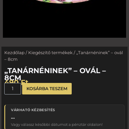
Kezdőlap
/
Kiegészítő termékek
/ „Tanárnéninek” – ovál
– 8cm
„TANÁRNÉNINEK” – OVÁL –
8CM
490
Ft
KOSÁRBA TESZEM
VÁRHATÓ KÉZBESÍTÉS
…
Vagy válassz későbbi dátumot a pénztár oldalon!