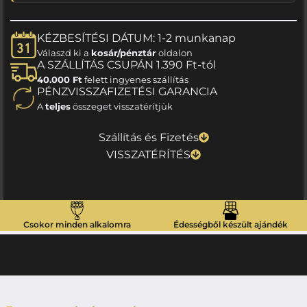
KÉZBESÍTÉSI DÁTUM: 1-2 munkanap
Válaszd ki a
kosár/pénztár
oldalon
A SZÁLLÍTÁS CSUPÁN 1.390 Ft-tól
40.000 Ft
felett ingyenes szállítás
PÉNZVISSZAFIZETÉSI GARANCIA
A
teljes
összeget visszatérítjük
Szállítás és Fizetés
VISSZATÉRÍTÉS
Csokor minden alkalomra
Édességből készült ajándék