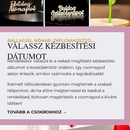
BALLAGÁS, NŐNAP, DIPLOMAOSZTÓ...
VÁLASSZ KÉZBESÍTÉSI
DÁTUMOT
Rendeléskor válaszd ki a neked megfelelő kézbesítési
dátumot a kosár/pénztár oldalon, így csomagod
akkor érkezik, amikor számodra a legideálisabb!
Kiemelt időszakokban gyorsan megtelnek a szabad
időpontok, de ha előre megtervezed és leadod a
rendelésed, biztosan megérkezik a csomagod a kívánt
időben!
TOVÁBB A CSOKROKHOZ →