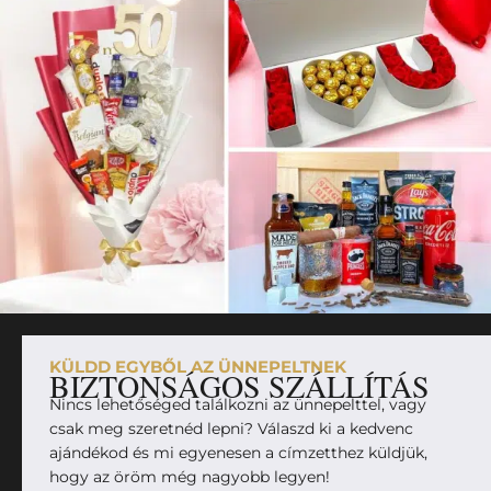
KÜLDD EGYBŐL AZ ÜNNEPELTNEK
BIZTONSÁGOS SZÁLLÍTÁS
Nincs lehetőséged találkozni az ünnepelttel, vagy
csak meg szeretnéd lepni? Válaszd ki a kedvenc
ajándékod és mi egyenesen a címzetthez küldjük,
hogy az öröm még nagyobb legyen!