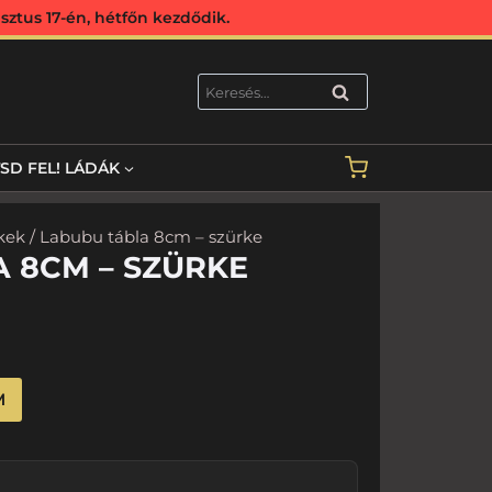
ztus 17-én, hétfőn kezdődik.
KERESÉS
TSD FEL! LÁDÁK
kek
/ Labubu tábla 8cm – szürke
 8CM – SZÜRKE
M