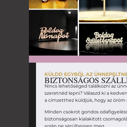
KÜLDD EGYBŐL AZ ÜNNEPELTN
BIZTONSÁGOS SZÁLL
Nincs lehetőséged találkozni az ünn
szeretnéd lepni? Válaszd ki a kedv
a címzetthez küldjük, hogy az örö
Minden csokrot gondos odafigyelésse
biztonságosan kialakított csomagolás
során ne sérülhessen meg.