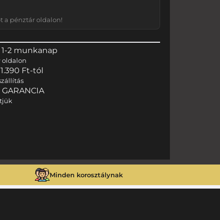
 a pénztár oldalon!
 1-2 munkanap
r
oldalon
.390 Ft-tól
zállítás
I GARANCIA
tjük
Minden korosztálynak