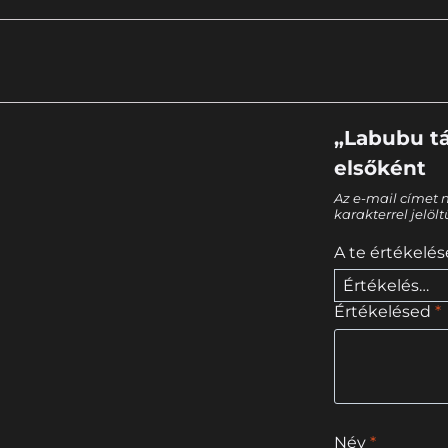
„Labubu tá
elsőként
Az e-mail címet 
karakterrel jelöl
A te értékelé
Értékelésed
*
Név
*