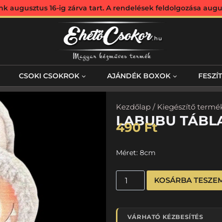
augusztus 16-ig zárva tart. A rendelések feldolgozása augus
CSOKI CSOKROK
AJÁNDÉK BOXOK
FESZÍ
Kezdőlap
/
Kiegészítő termé
LABUBU TÁBLA
490
Ft
Méret: 8cm
KOSÁRBA TESZE
VÁRHATÓ KÉZBESÍTÉS