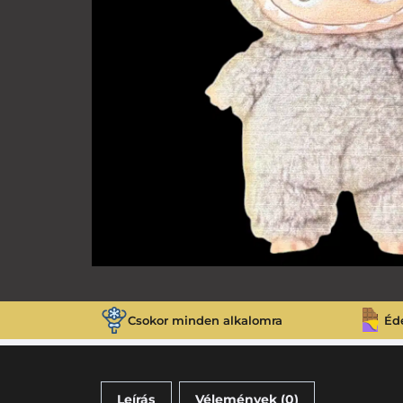
Csokor minden alkalomra
Éd
Leírás
Vélemények (0)