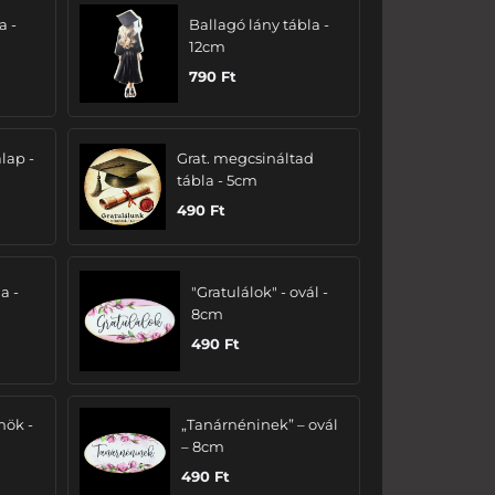
a -
Ballagó lány tábla -
12cm
790
Ft
lap -
Grat. megcsináltad
tábla - 5cm
490
Ft
a -
"Gratulálok" - ovál -
8cm
490
Ft
nök -
„Tanárnéninek” – ovál
– 8cm
490
Ft