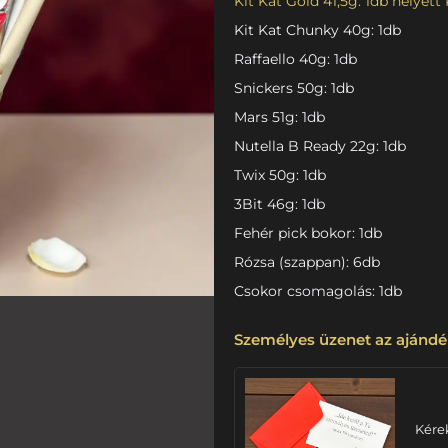
Kit Kat Gold 41,5g: 1db helyett 
Kit Kat Chunky 40g: 1db
Raffaello 40g: 1db
Snickers 50g: 1db
Mars 51g: 1db
Nutella B Ready 22g: 1db
Twix 50g: 1db
3Bit 46g: 1db
Fehér pick bokor: 1db
Rózsa (szappan): 6db
Csokor csomagolás: 1db
Személyes üzenet az ajándé
Kére