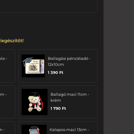
iegészítőt!
bla -
Ballagási pénzátadó -
12x10cm
1 390
Ft
cm -
Ballagó maci 11cm -
krém
1 790
Ft
m -
Kalapos maci 13cm -