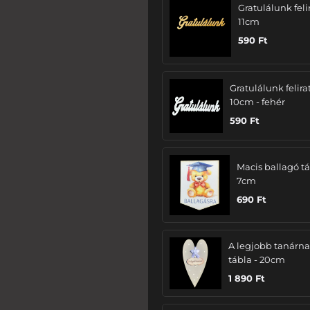
Gratulálunk felir
11cm
590
Ft
Gratulálunk felira
10cm - fehér
590
Ft
Macis ballagó tá
7cm
690
Ft
A legjobb tanárn
tábla - 20cm
1 890
Ft