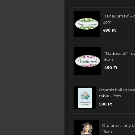
„Tanár úrnak” – 
8cm
490
Ft
"Dadusnak" - ov
8cm
490
Ft
Repcsis ballagáso
tábla - 7cm
590
Ft
Diplomás lány tá
15cm