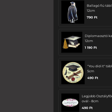
Ballagó fiú tábl
12cm
790
Ft
Diplomaosztó ka
12cm
1 190
Ft
"You did it" tábl
5cm
490
Ft
Legjobb Osztályfő
ovál - 8cm
490
Ft