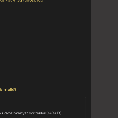
Kit Kat 41,5g (piros): 1db
k mellé?
k üdvözlőkártyát borítékkal
(
+
490
Ft
)