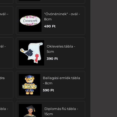
ovál –
"Óvónéninek" - ovál -
8cm
490
Ft
ál -
Okleveles tábla -
5cm
390
Ft
dra
Ballagási emlék tábla
- 8cm
590
Ft
bla -
Diplomás fiú tábla -
15cm