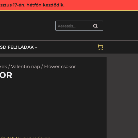
ztus 17-én, hétfőn kezdődik.
KERESÉS
TSD FEL! LÁDÁK
kek
/
Valentin nap
/ Flower csokor
KOR