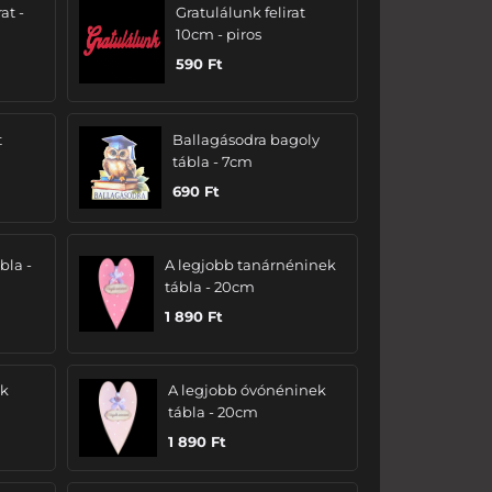
at -
Gratulálunk felirat
10cm - piros
590
Ft
t
Ballagásodra bagoly
tábla - 7cm
690
Ft
bla -
A legjobb tanárnéninek
tábla - 20cm
1 890
Ft
ak
A legjobb óvónéninek
tábla - 20cm
1 890
Ft