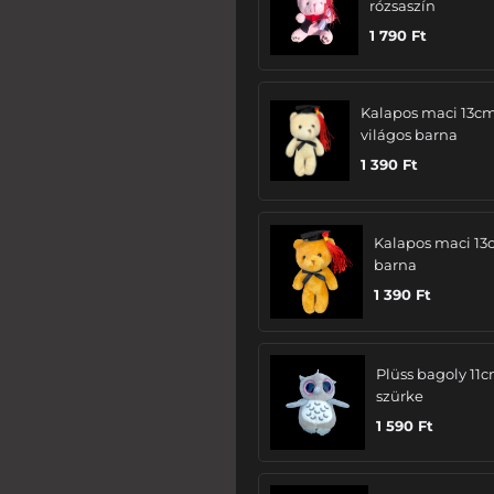
rózsaszín
1 790
Ft
Kalapos maci 13cm
világos barna
1 390
Ft
Kalapos maci 13
barna
1 390
Ft
Plüss bagoly 11c
szürke
1 590
Ft