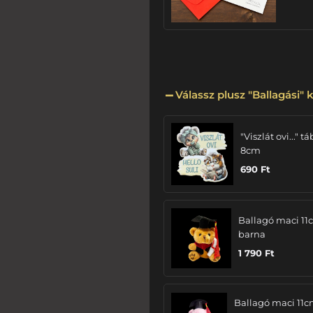
Válassz plusz "Ballagási" k
"Viszlát ovi..." tá
8cm
690
Ft
Ballagó maci 11
barna
1 790
Ft
Ballagó maci 11c