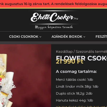
augusztus 16-ig zárva tart. A rendelések feldolgozása augus
CSOKI CSOKROK
AJÁNDÉK BOXOK
FESZÍ
Kezdőlap
/
Szezonális termé
FLOWER CSO
21 990
Ft
A csomag tartalma:
Merci táblás csoki: 1db
Lindt lindor milk 38g: 1db
Duplo stick 18,2g: 2db
Hanuta keksz 44g: 1db