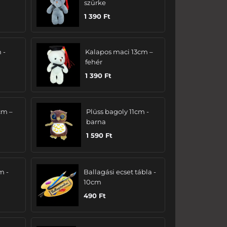
szürke
1 390
Ft
 -
Kalapos maci 13cm –
fehér
1 390
Ft
cm –
Plüss bagoly 11cm -
barna
1 590
Ft
m -
Ballagási ecset tábla -
10cm
490
Ft