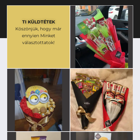
TI KÜLDTÉTEK
Köszönjük, hogy már
ennyien Minket
választottatok!