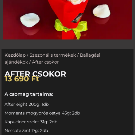
Kezdőlap
/
Szezonális termékek
/
Ballagási
ajándékok
/ After csokor
AFTER CSOKOR
13 690
Ft
A csomag tartalma:
After eight 200g: 1db
Moments mogyorós ostya 45g: 2db
Kapuciner szelet 31g: 2db
Nescafe 3in1 17g: 2db