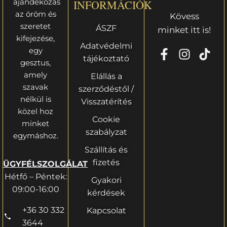
ajándékozás
INFORMÁCIÓK
az öröm és
Kövess
szeretet
ÁSZF
minket itt is!
kifejezése,
Adatvédelmi
egy
tájékoztató
gesztus,
amely
Elállás a
szavak
szerződéstől /
nélkül is
Visszatérítés
közel hoz
Cookie
minket
szabályzat
egymáshoz.
Szállítás és
fizetés
ÜGYFÉLSZOLGÁLAT
Hétfő – Péntek:
Gyakori
09:00-16:00
kérdések
+36 30 332
Kapcsolat
3644