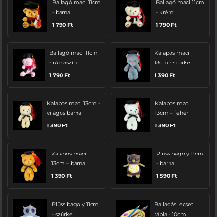
Ballagó maci 11cm
Ballagó maci 11cm
- barna
- krém
1 790
Ft
1 790
Ft
Ballagó maci 11cm
Kalapos maci
- rózsaszín
13cm - szürke
1 790
Ft
1 390
Ft
Kalapos maci 13cm -
Kalapos maci
világos barna
13cm – fehér
1 390
Ft
1 390
Ft
Kalapos maci
Plüss bagoly 11cm
13cm – barna
- barna
1 390
Ft
1 590
Ft
Plüss bagoly 11cm
Ballagási ecset
- szürke
tábla - 10cm