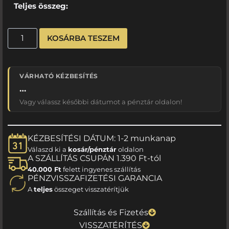
Teljes összeg:
KOSÁRBA TESZEM
VÁRHATÓ KÉZBESÍTÉS
…
Vagy válassz későbbi dátumot a pénztár oldalon!
KÉZBESÍTÉSI DÁTUM: 1-2 munkanap
Válaszd ki a
kosár/pénztár
oldalon
A SZÁLLÍTÁS CSUPÁN 1.390 Ft-tól
40.000 Ft
felett ingyenes szállítás
PÉNZVISSZAFIZETÉSI GARANCIA
A
teljes
összeget visszatérítjük
Szállítás és Fizetés
VISSZATÉRÍTÉS