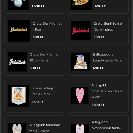
1 590
Ft
490
Ft
Gratulálunk felirat
Gratulálunk felirat
- 11cm
10cm - piros
590
Ft
590
Ft
Gratulálunk felirat
Ballagásodra
10cm - fehér
bagoly tábla - 7cm
590
Ft
690
Ft
A legjobb
Macis ballagó
tanárnéninek tábla -
tábla - 7cm
20cm
690
Ft
1 890
Ft
A legjobb
A legjobb tanárnak
óvónéninek tábla -
tábla - 20cm