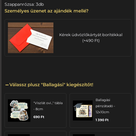
Szappanrózsa: 3db
Személyes üzenet az ajándék mellé?
Kérek üdvözlőkártyát borítékkal
(
+
490
Ft
)
Válassz plusz "Ballagási" kiegészítőt!
Ballagási
"Viszlát ovi..." tábla
pénzátadó -
- 8cm
12x10cm
690
Ft
1 390
Ft