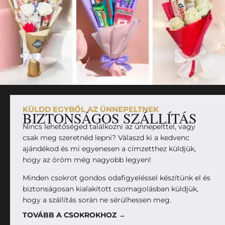
KÜLDD EGYBŐL AZ ÜNNEPELTNEK
BIZTONSÁGOS SZÁLLÍTÁS
Nincs lehetőséged találkozni az ünnepelttel, vagy
csak meg szeretnéd lepni? Válaszd ki a kedvenc
ajándékod és mi egyenesen a címzetthez küldjük,
hogy az öröm még nagyobb legyen!
Minden csokrot gondos odafigyeléssel készítünk el és
biztonságosan kialakított csomagolásban küldjük,
hogy a szállítás során ne sérülhessen meg.
TOVÁBB A CSOKROKHOZ →