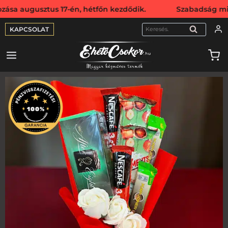
usztus 17-én, hétfőn kezdődik. Szabadság miatt webshopunk
KAPCSOLAT
KERESÉS