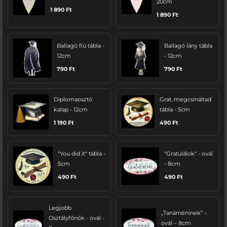
20cm
1 890
Ft
1 890
Ft
Ballagó fiú tábla -
Ballagó lány tábla
12cm
- 12cm
790
Ft
790
Ft
Diplomaosztó
Grat. megcsináltad
kalap - 12cm
tábla - 5cm
1 190
Ft
490
Ft
"You did it" tábla -
"Gratulálok" - ovál
5cm
- 8cm
490
Ft
490
Ft
Legjobb
„Tanárnéninek” –
Osztályfőnök - ovál -
ovál – 8cm