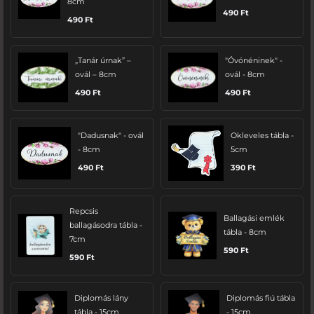
8cm
490
Ft
490
Ft
„Tanár úrnak” –
"Óvónéninek" -
ovál – 8cm
ovál - 8cm
490
Ft
490
Ft
"Dadusnak" - ovál
Okleveles tábla -
- 8cm
5cm
490
Ft
390
Ft
Repcsis
Ballagási emlék
ballagásodra tábla -
tábla - 8cm
7cm
590
Ft
590
Ft
Diplomás lány
Diplomás fiú tábla
tábla - 15cm
- 15cm