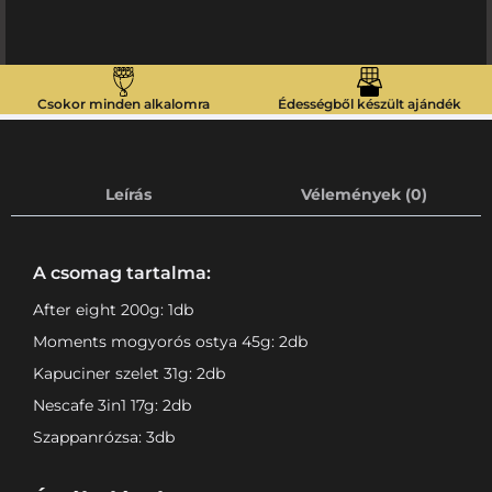
Csokor minden alkalomra
Édességből készült ajándék
Leírás
Vélemények (0)
A csomag tartalma:
After eight 200g: 1db
Moments mogyorós ostya 45g: 2db
Kapuciner szelet 31g: 2db
Nescafe 3in1 17g: 2db
Szappanrózsa: 3db