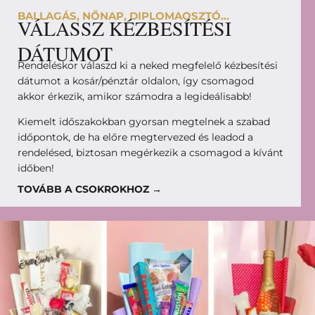
BALLAGÁS, NŐNAP, DIPLOMAOSZTÓ...
VÁLASSZ KÉZBESÍTÉSI
DÁTUMOT
Rendeléskor válaszd ki a neked megfelelő kézbesítési
dátumot a kosár/pénztár oldalon, így csomagod
akkor érkezik, amikor számodra a legideálisabb!
Kiemelt időszakokban gyorsan megtelnek a szabad
időpontok, de ha előre megtervezed és leadod a
rendelésed, biztosan megérkezik a csomagod a kívánt
időben!
TOVÁBB A CSOKROKHOZ →