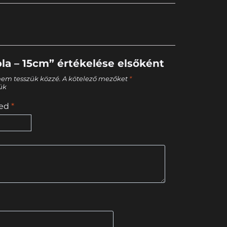
bla – 15cm” értékelése elsőként
nem tesszük közzé.
A kötelező mezőket
*
tük
sed
*