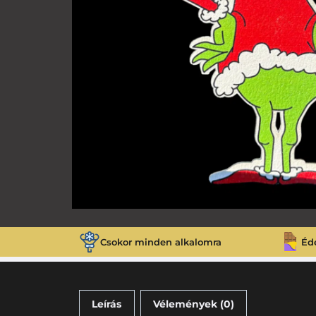
Csokor minden alkalomra
Éd
Leírás
Vélemények (0)