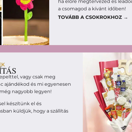
ha előre megtervezed és leado
a csomagod a kívánt időben!
TOVÁBB A CSOKROKHOZ →
EK
ÍTÁS
epelttel, vagy csak meg
enc ajándékod és mi egyenesen
m még nagyobb legyen!
l készítünk el és
ban küldjük, hogy a szállítás