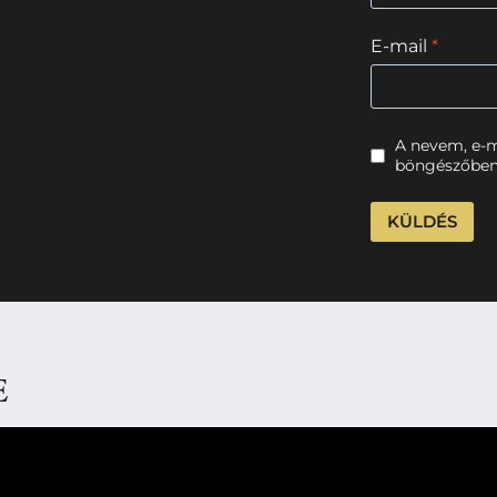
E-mail
*
A nevem, e-
böngészőben
E