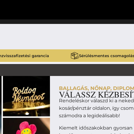
zvisszafizetési garancia
Sérülésmentes csomagolá
BALLAGÁS, NŐNAP, DIPLOM
VÁLASSZ KÉZBESÍ
Rendeléskor válaszd ki a neke
kosár/pénztár oldalon, így cso
számodra a legideálisabb!
Kiemelt időszakokban gyorsan