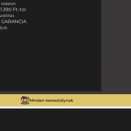
r
oldalon
.390 Ft-tól
zállítás
I GARANCIA
tjük
Minden korosztálynak