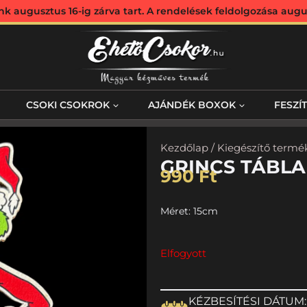
augusztus 16-ig zárva tart. A rendelések feldolgozása augus
CSOKI CSOKROK
AJÁNDÉK BOXOK
FESZÍ
Kezdőlap
/
Kiegészítő termé
GRINCS TÁBLA
990
Ft
Méret: 15cm
Elfogyott
KÉZBESÍTÉSI DÁTUM: