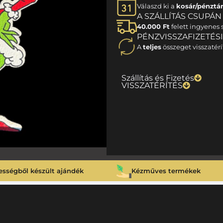
Válaszd ki a
kosár/pénztá
A SZÁLLÍTÁS CSUPÁN 1
40.000 Ft
felett ingyenes s
PÉNZVISSZAFIZETÉS
A
teljes
összeget visszatérí
Szállítás és Fizetés
VISSZATÉRÍTÉS
ességből készült ajándék
Kézműves termékek