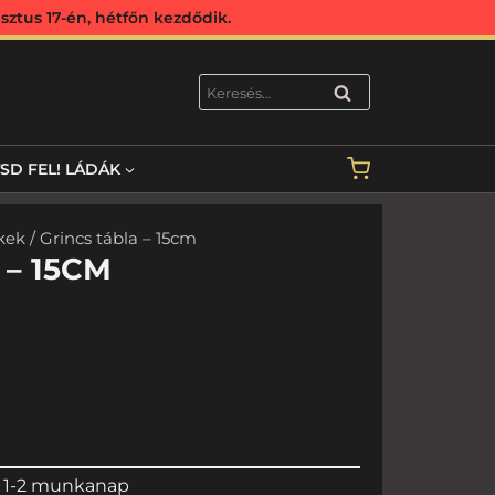
ztus 17-én, hétfőn kezdődik.
KERESÉS
TSD FEL! LÁDÁK
kek
/ Grincs tábla – 15cm
 – 15CM
 1-2 munkanap