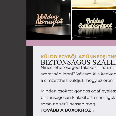
KÜLDD EGYBŐL AZ ÜNNEPELTN
BIZTONSÁGOS SZÁLL
Nincs lehetőséged találkozni az ünn
szeretnéd lepni? Válaszd ki a kedv
a címzetthez küldjük, hogy az örö
Minden csokrot gondos odafigyelésse
biztonságosan kialakított csomagolás
során ne sérülhessen meg.
TOVÁBB A BOXOKHOZ→