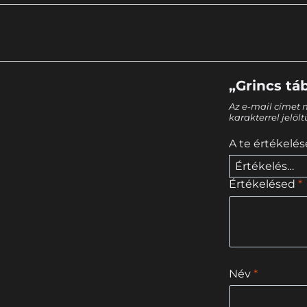
„Grincs tá
Az e-mail címet 
karakterrel jelöl
A te értékelé
Értékelésed
*
Név
*