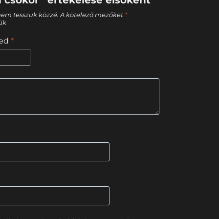
nem tesszük közzé.
A kötelező mezőket
*
tük
sed
*