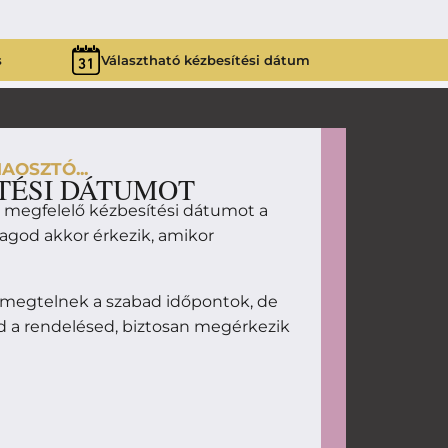
s
Választható kézbesítési dátum
AOSZTÓ...
TÉSI DÁTUMOT
d megfelelő kézbesítési dátumot a
magod akkor érkezik, amikor
 megtelnek a szabad időpontok, de
d a rendelésed, biztosan megérkezik