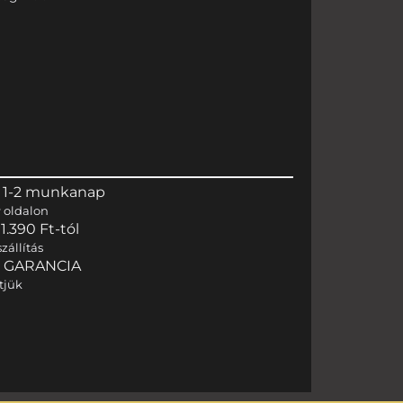
 1-2 munkanap
r
oldalon
.390 Ft-tól
zállítás
I GARANCIA
tjük