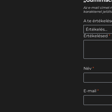
Az e-mail címet 
karakterrel jelöl
A te értékelé
Értékelésed
*
Név
*
E-mail
*