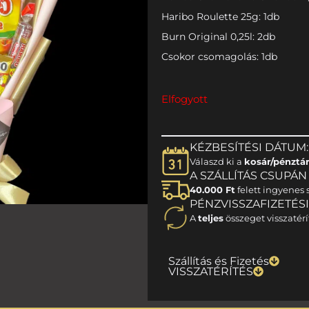
Haribo Roulette 25g: 1db
Burn Original 0,25l: 2db
Csokor csomagolás: 1db
Elfogyott
KÉZBESÍTÉSI DÁTUM:
Válaszd ki a
kosár/pénztá
A SZÁLLÍTÁS CSUPÁN 1
40.000 Ft
felett ingyenes s
PÉNZVISSZAFIZETÉS
A
teljes
összeget visszatérí
Szállítás és Fizetés
VISSZATÉRÍTÉS