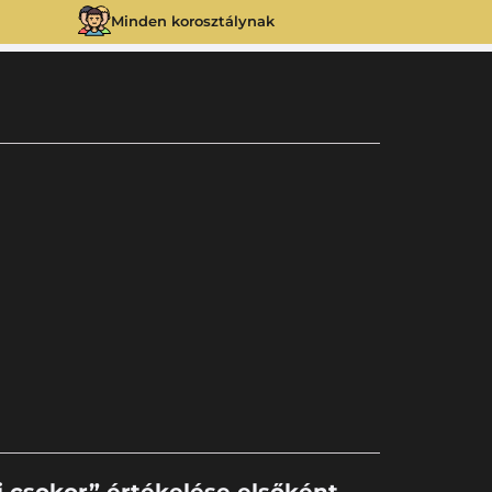
Minden korosztálynak
 csokor” értékelése elsőként