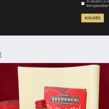
A nevem, e-
böngészőben
E