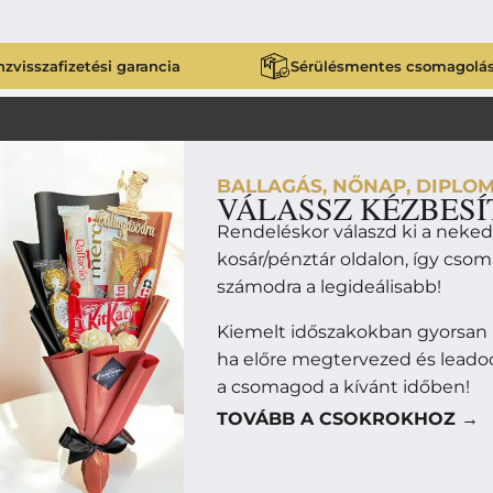
zvisszafizetési garancia
Sérülésmentes csomagolá
BALLAGÁS, NŐNAP, DIPLOM
VÁLASSZ KÉZBESÍ
Rendeléskor válaszd ki a neke
kosár/pénztár oldalon, így cso
számodra a legideálisabb!
Kiemelt időszakokban gyorsan
ha előre megtervezed és leado
a csomagod a kívánt időben!
TOVÁBB A CSOKROKHOZ →