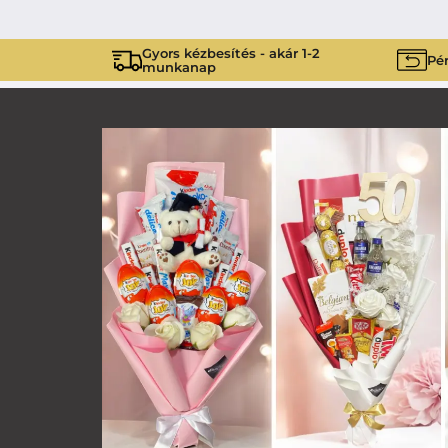
Gyors kézbesítés - akár 1-2
Pén
munkanap