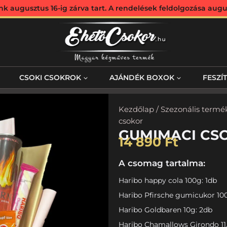
augusztus 16-ig zárva tart. A rendelések feldolgozása augus
CSOKI CSOKROK
AJÁNDÉK BOXOK
FESZÍ
Kezdőlap
/
Szezonális termé
csokor
GUMIMACI CS
14 890
Ft
A csomag tartalma:
Haribo happy cola 100g: 1db
Haribo Pfirsche gumicukor 100
Haribo Goldbaren 10g: 2db
Haribo Chamallows Girondo 11