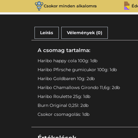
Csokor minden alkalomra
Éd
Leírás
Vélemények (0)
A csomag tartalma:
Haribo happy cola 100g: 1db
Haribo Pfirsche gumicukor 100g: 1db
Haribo Goldbaren 10g: 2db
Haribo Chamallows Girondo 11,6g: 2db
Haribo Roulette 25g: 1db
Burn Original 0,25l: 2db
Csokor csomagolás: 1db
Értékelések