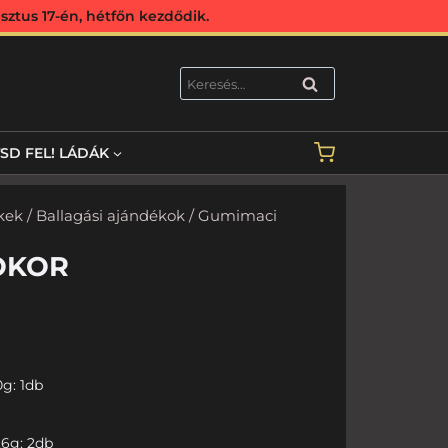
ztus 17-én, hétfőn kezdődik.
KERESÉS
TSD FEL! LÁDÁK
kek
/
Ballagási ajándékok
/ Gumimaci
OKOR
g: 1db
,6g: 2db