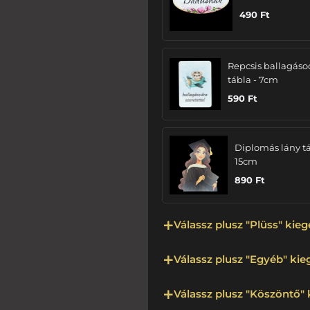
490
Ft
Repcsis ballagáso
tábla - 7cm
590
Ft
Diplomás lány tá
15cm
890
Ft
Válassz plusz "Plüss" kieg
Válassz plusz "Egyéb" kieg
Válassz plusz "Köszöntő" 