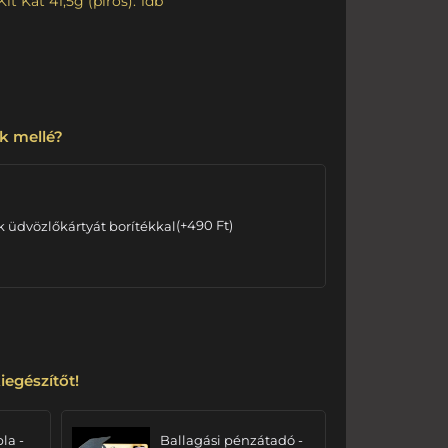
Kit Kat 41,5g (piros): 1db
k mellé?
k üdvözlőkártyát borítékkal
(
+
490
Ft
)
iegészítőt!
bla -
Ballagási pénzátadó -