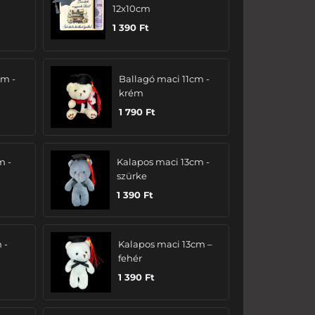
12x10cm
1 390
Ft
cm -
Ballagó maci 11cm -
krém
1 790
Ft
m -
Kalapos maci 13cm -
szürke
1 390
Ft
 -
Kalapos maci 13cm –
fehér
1 390
Ft