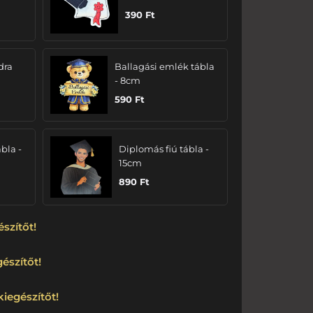
390
Ft
dra
Ballagási emlék tábla
- 8cm
590
Ft
bla -
Diplomás fiú tábla -
15cm
890
Ft
észítőt!
észítőt!
kiegészítőt!