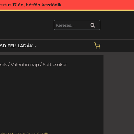
ztus 17-én, hétfőn kezdődik.
KERESÉS
TSD FEL! LÁDÁK
kek
/
Valentin nap
/ Soft csokor