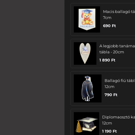
Macis ballagó tá
7cm
690
Ft
A legjobb tanárn
tábla - 20cm
1 890
Ft
Ballagó fiú tábl
12cm
790
Ft
Diplomaosztó ka
12cm
1 190
Ft