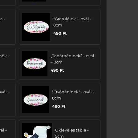
a -
"Gratulálok" - ovál -
8cm
490
Ft
nök -
„Tanárnéninek” – ovál
– 8cm
490
Ft
ovál –
"Óvónéninek" - ovál -
8cm
490
Ft
ál -
Okleveles tábla -
5cm