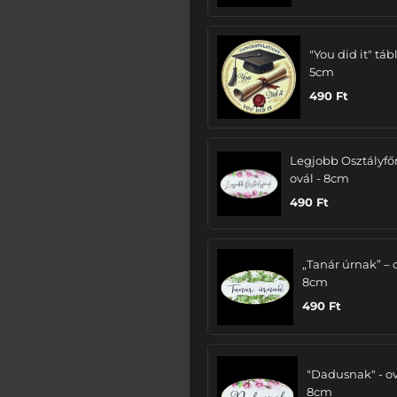
"You did it" tábl
5cm
490
Ft
Legjobb Osztályfő
ovál - 8cm
490
Ft
„Tanár úrnak” – 
8cm
490
Ft
"Dadusnak" - ov
8cm