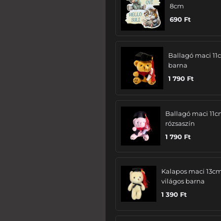
8cm
690
Ft
Ballagó maci 11
barna
1 790
Ft
Ballagó maci 11c
rózsaszín
1 790
Ft
Kalapos maci 13cm
világos barna
1 390
Ft