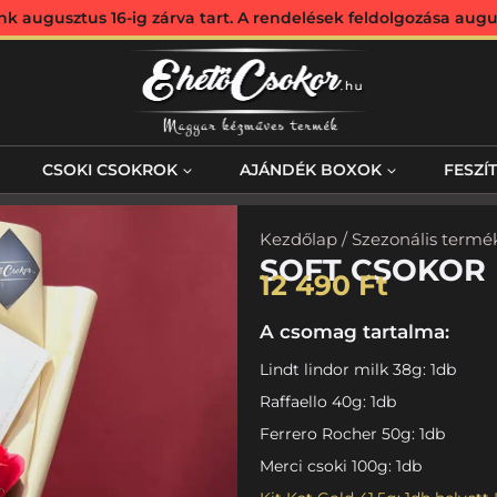
augusztus 16-ig zárva tart. A rendelések feldolgozása augus
CSOKI CSOKROK
AJÁNDÉK BOXOK
FESZÍ
Kezdőlap
/
Szezonális termé
SOFT CSOKOR
12 490
Ft
A csomag tartalma:
Lindt lindor milk 38g: 1db
Raffaello 40g: 1db
Ferrero Rocher 50g: 1db
Merci csoki 100g: 1db