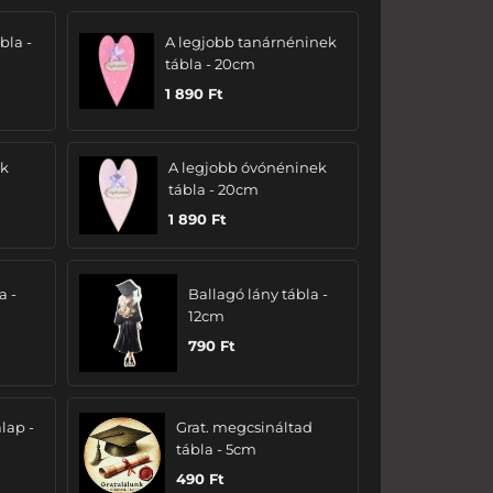
bla -
A legjobb tanárnéninek
tábla - 20cm
1 890
Ft
ak
A legjobb óvónéninek
tábla - 20cm
1 890
Ft
a -
Ballagó lány tábla -
12cm
790
Ft
lap -
Grat. megcsináltad
tábla - 5cm
490
Ft