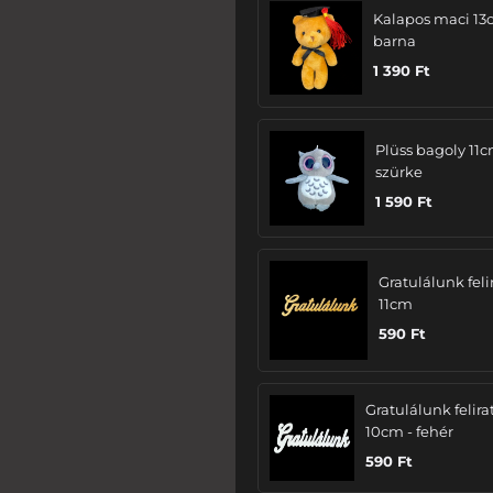
Kalapos maci 13
barna
1 390
Ft
Plüss bagoly 11c
szürke
1 590
Ft
Gratulálunk felir
11cm
590
Ft
Gratulálunk felira
10cm - fehér
590
Ft