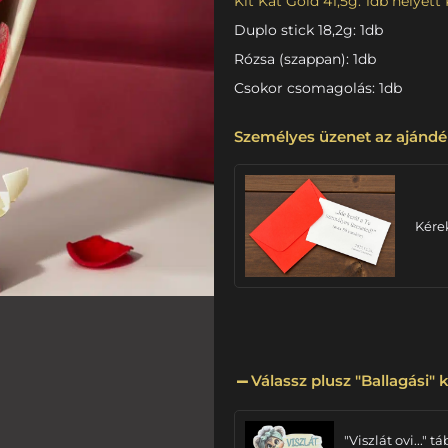
Kit Kat Gold 41,5g: 1db helyett 
Duplo stick 18,2g: 1db
Rózsa (szappan): 1db
Csokor csomagolás: 1db
Személyes üzenet az ajándé
Kére
Válassz plusz "Ballagási" k
"Viszlát ovi..." tá