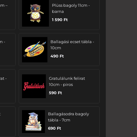
cm –
Plüss bagoly 11cm -
barna
1 590
Ft
m -
Ballagási ecset tábla -
10cm
490
Ft
at -
Gratulálunk felirat
10cm - piros
590
Ft
t
Ballagásodra bagoly
tábla - 7cm
690
Ft