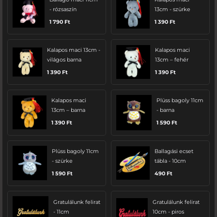
- rózsaszín
13cm - szürke
1 790
Ft
1 390
Ft
Kalapos maci 13cm -
Kalapos maci
világos barna
13cm – fehér
1 390
Ft
1 390
Ft
Kalapos maci
Plüss bagoly 11cm
13cm – barna
- barna
1 390
Ft
1 590
Ft
Plüss bagoly 11cm
Ballagási ecset
- szürke
tábla - 10cm
1 590
Ft
490
Ft
Gratulálunk felirat
Gratulálunk felirat
- 11cm
10cm - piros