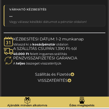
VÁRHATÓ KÉZBESÍTÉS
…
Vagy válassz későbbi dátumot a pénztár oldalon!
KÉZBESÍTÉSI DÁTUM: 1-2 munkanap
Válaszd ki a
kosár/pénztár
oldalon
A SZÁLLÍTÁS CSUPÁN 1.390 Ft-tól
40.000 Ft
felett ingyenes szállítás
PÉNZVISSZAFIZETÉSI GARANCIA
A
teljes
összeget visszatérítjük
Szállítás és Fizetés
VISSZATÉRÍTÉS
Ajándék minden alkalomra
Édes meglepetés