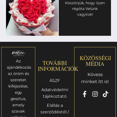
Köszönjük, hogy ilyen
régóta Velünk
vagytok!
KÖZÖSSÉGI
Az
TOVÁBBI
MÉDIA
ajándékozás
INFORMÁCIÓK
az öröm és
Kövess
szeretet
ÁSZF
minket itt is!
kifejezése,
Adatvédelmi
egy
tájékoztató
gesztus,
amely
Elállás a
szavak
szerződéstől /