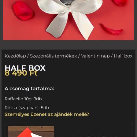
Kezdőlap
/
Szezonális termékek
/
Valentin nap
/ Half box
HALF BOX
8 490
Ft
A csomag tartalma:
Raffaello 10g: 7db
Rózsa (szappan): 5db
Személyes üzenet az ajándék mellé?