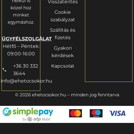
nélkül is
Visszatérítés
közel hoz
Cookie
minket
szabályzat
egymáshoz.
Szállítás és
fizetés
ÜGYFÉLSZOLGÁLAT
Hétfő – Péntek:
Gyakori
09:00-16:00
kérdések
+36 30 332
Kapcsolat
3644
info@ehetocsokor.hu
© 2026 ehetocsokor.hu – minden jog fenntarva