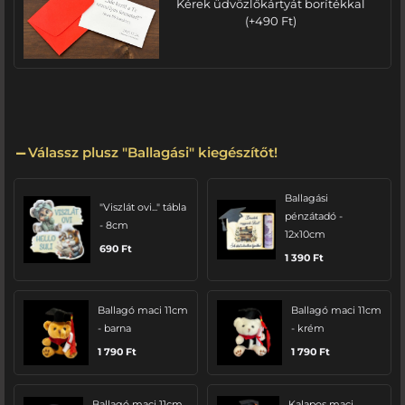
Kérek üdvözlőkártyát borítékkal
(
+
490
Ft
)
Válassz plusz "Ballagási" kiegészítőt!
Ballagási
"Viszlát ovi..." tábla
pénzátadó -
- 8cm
12x10cm
690
Ft
1 390
Ft
Ballagó maci 11cm
Ballagó maci 11cm
- barna
- krém
1 790
Ft
1 790
Ft
Ballagó maci 11cm
Kalapos maci