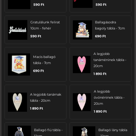
590
Ft
590
Ft
Gratulálunk felirat
Ballagásodra
10cm - fehér
bagoly tábla - 7cm
590
Ft
690
Ft
A legjobb
Macis ballagó
tanárnéninek tábla -
tábla - 7cm
20cm
690
Ft
1 890
Ft
A legjobb
A legjobb tanárnak
óvónéninek tábla -
tábla - 20cm
20cm
1 890
Ft
1 890
Ft
Ballagó fiú tábla -
Ballagó lány tábla
12cm
- 12cm