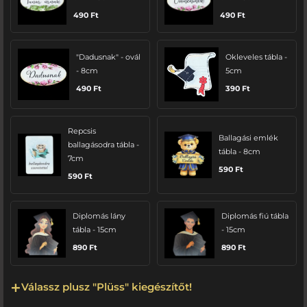
490
Ft
490
Ft
"Dadusnak" - ovál
Okleveles tábla -
- 8cm
5cm
490
Ft
390
Ft
Repcsis
Ballagási emlék
ballagásodra tábla -
tábla - 8cm
7cm
590
Ft
590
Ft
Diplomás lány
Diplomás fiú tábla
tábla - 15cm
- 15cm
890
Ft
890
Ft
Válassz plusz "Plüss" kiegészítőt!