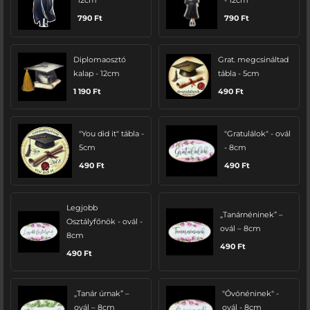
790
Ft
790
Ft
Diplomaosztó
Grat. megcsináltad
kalap - 12cm
tábla - 5cm
1 190
Ft
490
Ft
"You did it" tábla -
"Gratulálok" - ovál
5cm
- 8cm
490
Ft
490
Ft
Legjobb
„Tanárnéninek” –
Osztályfőnök - ovál -
ovál – 8cm
8cm
490
Ft
490
Ft
„Tanár úrnak” –
"Óvónéninek" -
ovál – 8cm
ovál - 8cm