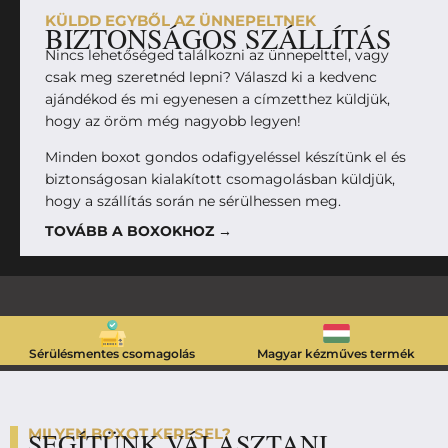
KÜLDD EGYBŐL AZ ÜNNEPELTNEK
BIZTONSÁGOS SZÁLLÍTÁS
Nincs lehetőséged találkozni az ünnepelttel, vagy
csak meg szeretnéd lepni? Válaszd ki a kedvenc
ajándékod és mi egyenesen a címzetthez küldjük,
hogy az öröm még nagyobb legyen!
Minden boxot gondos odafigyeléssel készítünk el és
biztonságosan kialakított csomagolásban küldjük,
hogy a szállítás során ne sérülhessen meg.
TOVÁBB A BOXOKHOZ →
Sérülésmentes csomagolás
Magyar kézműves termék
MILYEN BOXOT KERESEL?
SEGÍTÜNK VÁLASZTANI