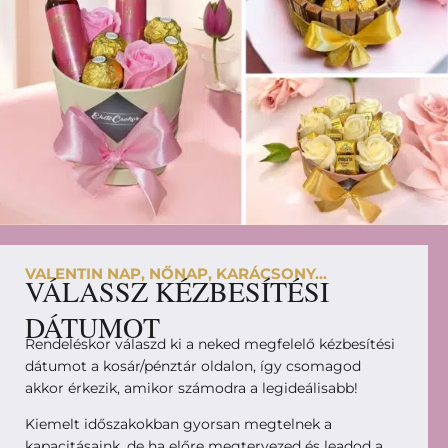
VALENTIN NAP, NŐNAP, KARÁCSONY...
VÁLASSZ KÉZBESÍTÉSI
DÁTUMOT
Rendeléskor válaszd ki a neked megfelelő kézbesítési
dátumot a kosár/pénztár oldalon, így csomagod
akkor érkezik, amikor számodra a legideálisabb!
Kiemelt időszakokban gyorsan megtelnek a
kapacitásaink, de ha előre megtervezed és leadod a