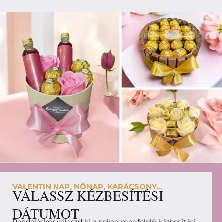
VALENTIN NAP, NŐNAP, KARÁCSONY...
VÁLASSZ KÉZBESÍTÉSI
DÁTUMOT
Rendeléskor válaszd ki a neked megfelelő kézbesítési