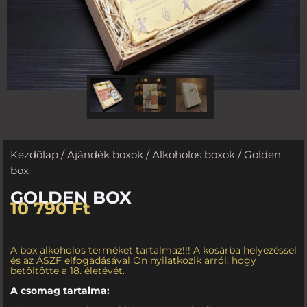
Kezdőlap
/
Ajándék boxok
/
Alkoholos boxok
/ Golden
box
GOLDEN BOX
10 790
Ft
A box alkoholos terméket tartalmaz!!! A kosárba helyezéssel
és az ÁSZF elfogadásával Ön nyilatkozik arról, hogy
betöltötte a 18. életévét.
A csomag tartalma: