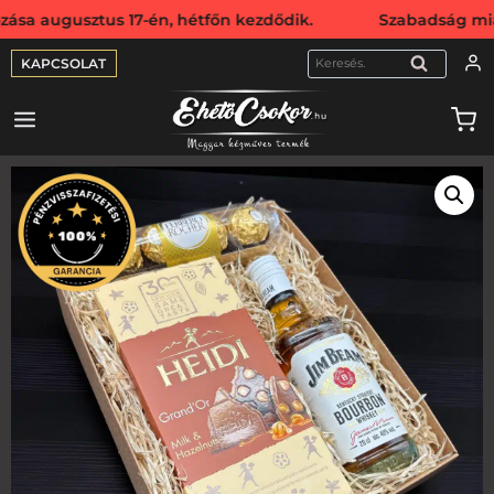
sztus 17-én, hétfőn kezdődik. Szabadság miatt webshopunk
KAPCSOLAT
KERESÉS