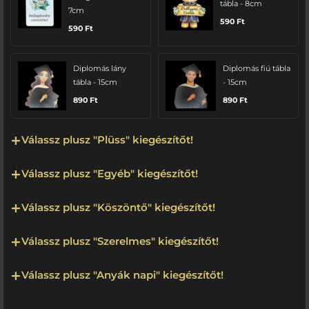
tábla - 8cm
7cm
590
Ft
590
Ft
Diplomás lány
Diplomás fiú tábla
tábla - 15cm
- 15cm
890
Ft
890
Ft
Válassz plusz "Plüss" kiegészítőt!
Válassz plusz "Egyéb" kiegészítőt!
Válassz plusz "Köszöntő" kiegészítőt!
Válassz plusz "Szerelmes" kiegészítőt!
Válassz plusz "Anyák napi" kiegészítőt!