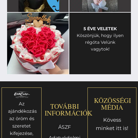
5 ÉVE VELETEK
Köszönjük, hogy ilyen
régóta Velünk
vagytok!
KÖZÖSSÉGI
Az
TOVÁBBI
MÉDIA
ajándékozás
INFORMÁCIÓK
az öröm és
Kövess
szeretet
ÁSZF
minket itt is!
kifejezése,
Adatvédelmi