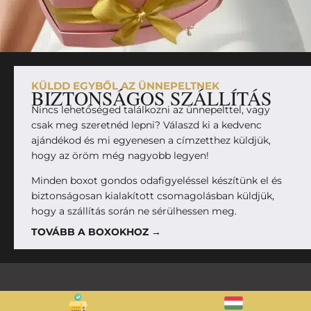
KÜLDD EGYBŐL AZ ÜNNEPELTNEK
BIZTONSÁGOS SZÁLLÍTÁS
Nincs lehetőséged találkozni az ünnepelttel, vagy
csak meg szeretnéd lepni? Válaszd ki a kedvenc
ajándékod és mi egyenesen a címzetthez küldjük,
hogy az öröm még nagyobb legyen!
Minden boxot gondos odafigyeléssel készítünk el és
biztonságosan kialakított csomagolásban küldjük,
hogy a szállítás során ne sérülhessen meg.
TOVÁBB A BOXOKHOZ →