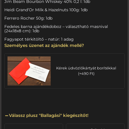
Jim Beam Bourbon Whiskey 40% 0,2 l: 1db
Heidi Grand’Or Milk & Hazelnuts 100g: 1db
Ferrero Rocher 50g: 1db
Fedeles barna ajándékdoboz – választható masnival
(24x18x8 cm): 1db
Fagyapot térkitöltő – natúr: 1 adag
Személyes üzenet az ajándék mellé?
Kérek üdvözlőkártyát borítékkal
(
+
490
Ft
)
Válassz plusz "Ballagási" kiegészítőt!