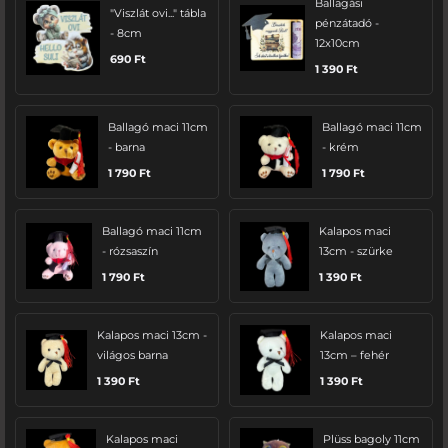
Ballagási
"Viszlát ovi..." tábla
pénzátadó -
- 8cm
12x10cm
690
Ft
1 390
Ft
Ballagó maci 11cm
Ballagó maci 11cm
- barna
- krém
1 790
Ft
1 790
Ft
Ballagó maci 11cm
Kalapos maci
- rózsaszín
13cm - szürke
1 790
Ft
1 390
Ft
Kalapos maci 13cm -
Kalapos maci
világos barna
13cm – fehér
1 390
Ft
1 390
Ft
Kalapos maci
Plüss bagoly 11cm