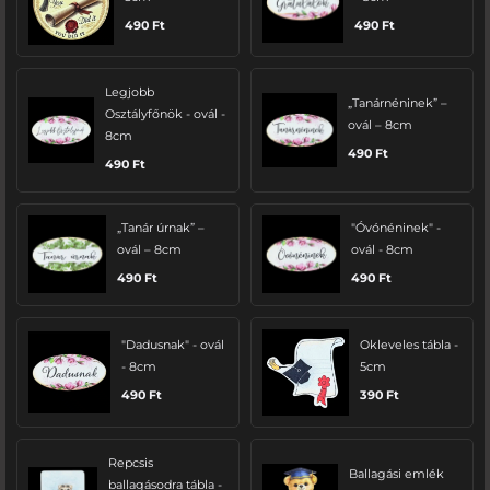
490
Ft
490
Ft
Legjobb
„Tanárnéninek” –
Osztályfőnök - ovál -
ovál – 8cm
8cm
490
Ft
490
Ft
„Tanár úrnak” –
"Óvónéninek" -
ovál – 8cm
ovál - 8cm
490
Ft
490
Ft
"Dadusnak" - ovál
Okleveles tábla -
- 8cm
5cm
490
Ft
390
Ft
Repcsis
Ballagási emlék
ballagásodra tábla -