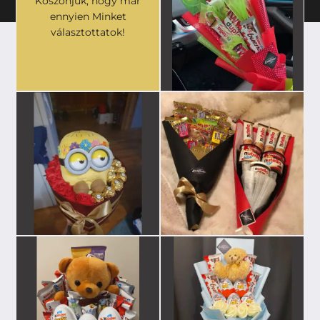
Köszönjük, hogy már
ennyien Minket
választottatok!