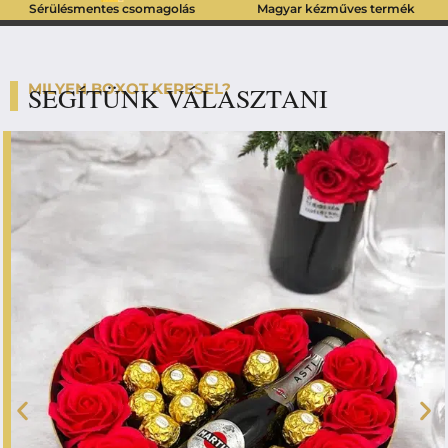
Sérülésmentes csomagolás
Magyar kézműves termék
MILYEN BOXOT KERESEL?
SEGÍTÜNK VÁLASZTANI