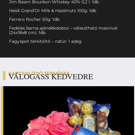
Jim Beam Bourbon Whiskey 40% 0,2 l: 1db
Heidi Grand’Or Milk & Hazelnuts 100g: 1db
Ferrero Rocher 50g: 1db
Fedeles barna ajándékdoboz – választható masnival
(24x18x8 cm): 1db
Fagyapot térkitöltő – natúr: 1 adag
KAPCSOLÓDÓ TERMÉKEK
VÁLOGASS KEDVEDRE