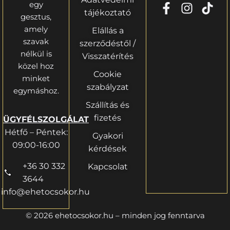
egy
tájékoztató
gesztus,
amely
Elállás a
szavak
szerződéstől /
nélkül is
Visszatérítés
közel hoz
Cookie
minket
szabályzat
egymáshoz.
Szállítás és
fizetés
ÜGYFÉLSZOLGÁLAT
Hétfő – Péntek:
Gyakori
09:00-16:00
kérdések
+36 30 332
Kapcsolat
3644
info@ehetocsokor.hu
© 2026 ehetocsokor.hu – minden jog fenntarva