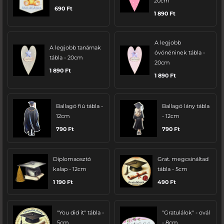
20cm
690
Ft
1 890
Ft
A legjobb
A legjobb tanárnak
óvónéninek tábla -
tábla - 20cm
20cm
1 890
Ft
1 890
Ft
Ballagó fiú tábla -
Ballagó lány tábla
12cm
- 12cm
790
Ft
790
Ft
Diplomaosztó
Grat. megcsináltad
kalap - 12cm
tábla - 5cm
1 190
Ft
490
Ft
"You did it" tábla -
"Gratulálok" - ovál
5cm
- 8cm