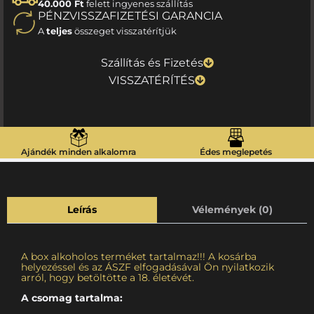
40.000 Ft
felett ingyenes szállítás
PÉNZVISSZAFIZETÉSI GARANCIA
A
teljes
összeget visszatérítjük
Szállítás és Fizetés
VISSZATÉRÍTÉS
Ajándék minden alkalomra
Édes meglepetés
Leírás
Vélemények (0)
A box alkoholos terméket tartalmaz!!! A kosárba
helyezéssel és az ÁSZF elfogadásával Ön nyilatkozik
arról, hogy betöltötte a 18. életévét.
A csomag tartalma: