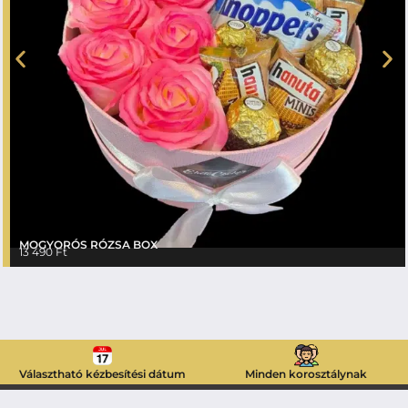
MOGYORÓS RÓZSA BOX
13 490
Ft
Választható kézbesítési dátum
Minden korosztálynak