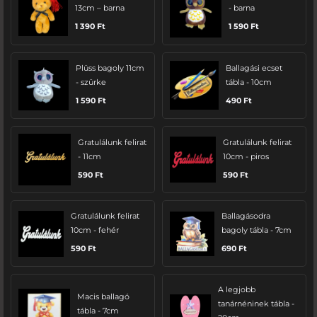
13cm – barna
- barna
1 390
Ft
1 590
Ft
Plüss bagoly 11cm
Ballagási ecset
- szürke
tábla - 10cm
1 590
Ft
490
Ft
Gratulálunk felirat
Gratulálunk felirat
- 11cm
10cm - piros
590
Ft
590
Ft
Gratulálunk felirat
Ballagásodra
10cm - fehér
bagoly tábla - 7cm
590
Ft
690
Ft
A legjobb
Macis ballagó
tanárnéninek tábla -
tábla - 7cm