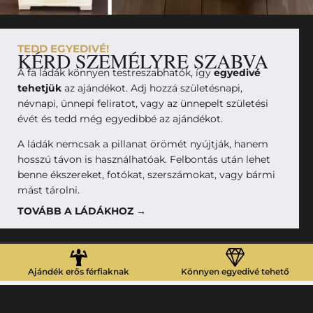
TEDD EGYEDIVÉ!
KÉRD SZEMÉLYRE SZABVA
A fa ládák könnyen testreszabhatók, így
egyedivé
tehetjük
az ajándékot. Adj hozzá születésnapi,
névnapi, ünnepi feliratot, vagy az ünnepelt születési
évét és tedd még egyedibbé az ajándékot.
A ládák nemcsak a pillanat örömét nyújtják, hanem
hosszú távon is használhatóak. Felbontás után lehet
benne ékszereket, fotókat, szerszámokat, vagy bármi
mást tárolni.
TOVÁBB A LÁDÁKHOZ →
Ajándék erős férfiaknak
Könnyen egyedivé tehető