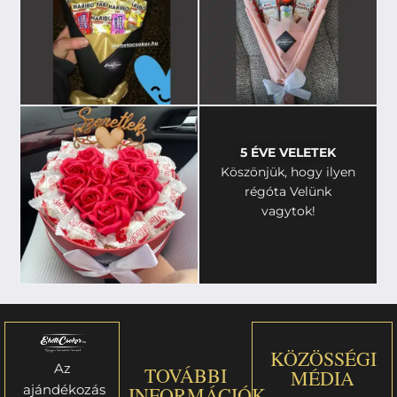
5 ÉVE VELETEK
Köszönjük, hogy ilyen
régóta Velünk
vagytok!
KÖZÖSSÉGI
Az
TOVÁBBI
MÉDIA
ajándékozás
INFORMÁCIÓK