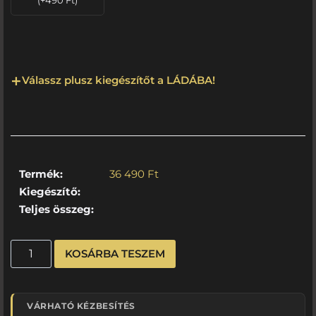
(
+
490
Ft
)
Válassz plusz kiegészítőt a LÁDÁBA!
Termék:
36 490
Ft
Kiegészítő:
Teljes összeg:
KOSÁRBA TESZEM
VÁRHATÓ KÉZBESÍTÉS