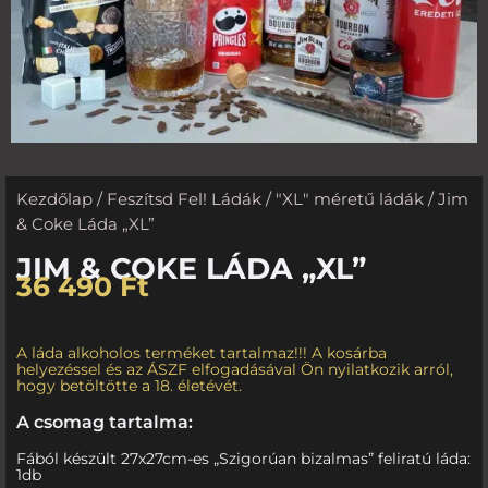
Kezdőlap
/
Feszítsd Fel! Ládák
/
"XL" méretű ládák
/ Jim
& Coke Láda „XL”
JIM & COKE LÁDA „XL”
36 490
Ft
A láda alkoholos terméket tartalmaz!!! A kosárba
helyezéssel és az ÁSZF elfogadásával Ön nyilatkozik arról,
hogy betöltötte a 18. életévét.
A csomag tartalma:
Fából készült 27x27cm-es „Szigorúan bizalmas” feliratú láda:
1db