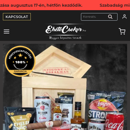
tus 17-én, hétfőn kezdődik. Szabadság miatt webshopunk a
KAPCSOLAT
KERESÉS