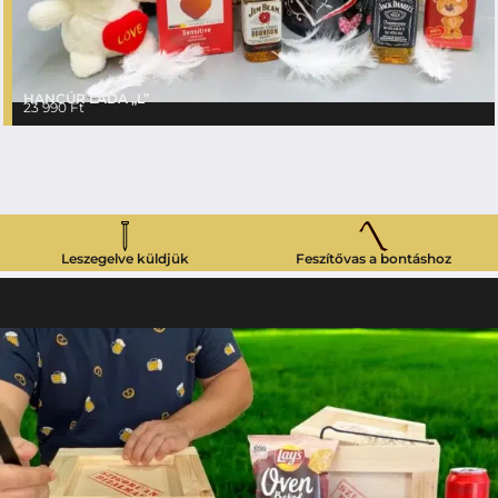
HANCÚR LÁDA „L”
23 990
Ft
Leszegelve küldjük
Feszítővas a bontáshoz