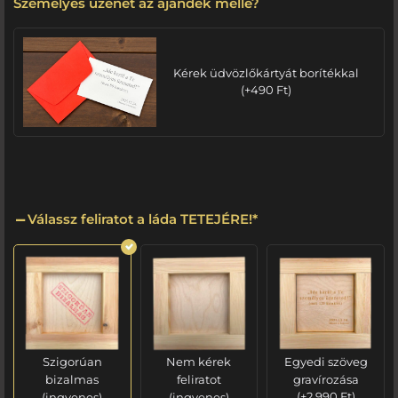
Személyes üzenet az ajándék mellé?
Kérek üdvözlőkártyát borítékkal
(
+
490
Ft
)
Válassz feliratot a láda TETEJÉRE!
*
Szigorúan
Nem kérek
Egyedi szöveg
bizalmas
feliratot
gravírozása
(ingyenes)
(ingyenes)
(
+
2 990
Ft
)