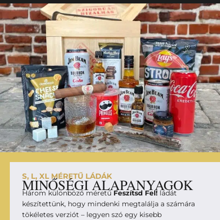
S, L, XL MÉRETŰ LÁDÁK
MINŐSÉGI ALAPANYAGOK
Három különböző méretű
Feszítsd Fel!
ládát
készítettünk, hogy mindenki megtalálja a számára
tökéletes verziót – legyen szó egy kisebb