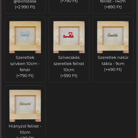
gravírozása
(
+
790
Ft
)
felirat - 14cm
(
+
2 990
Ft
)
(
+
890
Ft
)
Szeretlek
Szívecskés
Szeretlek natúr
szívben 10cm -
szeretlek felirat
tábla - 9cm
fehér
10cm
(
+
490
Ft
)
(
+
790
Ft
)
(
+
590
Ft
)
Hiányzol felirat -
10cm