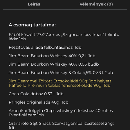
Leírás
Vélemények (0)
A csomag tartalma:
Fából készült 27x27cm-es „Szigorúan bizalmas” feliratú
láda: 1db
Feszítővas a láda felbontásához: 1db
Jim Beam Bourbon Whiskey 40% 0,2 l: 1db
Jim Beam Bourbon Whiskey 40% 0,05 l: 2db
Jim Beam Bourbon Whiskey & Cola 4,5% 0,33 l: 2db
Jim Beammel Töltött Étcsokoládé 90g: 1db helyett
Raffaello Prémium táblás fehércsokoládé 90g: 1db
Coca-Cola doboz 0,33 l: 1db
Pringles original sós 40g: 1db
Amerikai Tölgyfa Chips whiskey érleléshez 40 ml-es
üvegfiolában: 1db
Granarolo Sajt Snack Szarvasgomba ízesítéssel 24g:
1db