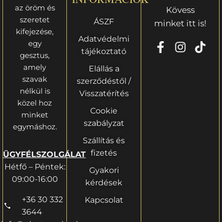
az öröm és
Kövess
szeretet
ÁSZF
minket itt is!
kifejezése,
Adatvédelmi
egy
tájékoztató
gesztus,
amely
Elállás a
szavak
szerződéstől /
nélkül is
Visszatérítés
közel hoz
Cookie
minket
szabályzat
egymáshoz.
Szállítás és
fizetés
ÜGYFÉLSZOLGÁLAT
Hétfő – Péntek:
Gyakori
09:00-16:00
kérdések
+36 30 332
Kapcsolat
3644