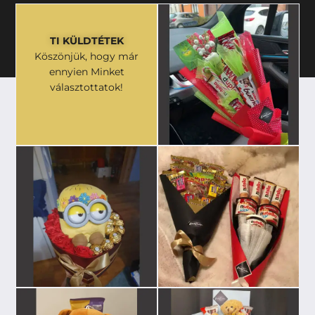
TI KÜLDTÉTEK
Köszönjük, hogy már
ennyien Minket
választottatok!