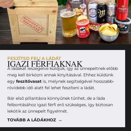
FESZÍTSD FEL! A LÁDÁT
IGAZI FÉRFIAKNAK
A ládákat leszegelve küldjük, így az ünnepeltnek előbb
meg kell bírkózni annak kinyitásával. Ehhez küldünk
egy
feszítővasat
is, melynek segítségével hosszabb-
rövidebb idő alatt fel lehet feszíteni a ládát.
Bár első pillantásra könnyűnek tűnhet, de a láda
felbontásához igazi férfi erő szükséges, így biztosan
lekötik az ünnepelt figyelmét.
TOVÁBB A LÁDÁKHOZ →