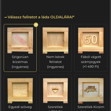
Válassz feliratot a láda OLDALÁRA!
*
Szigorúan
Nem kérek
Fából vágott
bizalmas
feliratot
számjegyek
(ingyenes)
(ingyenes)
(
+
1 490
Ft
)
Egyedi szöveg
Szeretlek
Szeretlek Kicsim