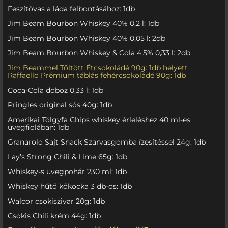
Feszítővas a láda felbontásához: 1db
Jim Beam Bourbon Whiskey 40% 0,2 l: 1db
Jim Beam Bourbon Whiskey 40% 0,05 l: 2db
Jim Beam Bourbon Whiskey & Cola 4,5% 0,33 l: 2db
Jim Beammel Töltött Étcsokoládé 90g: 1db helyett
Raffaello Prémium táblás fehércsokoládé 90g: 1db
Coca-Cola doboz 0,33 l: 1db
Pringles original sós 40g: 1db
Amerikai Tölgyfa Chips whiskey érleléshez 40 ml-es
üvegfiolában: 1db
Granarolo Sajt Snack Szarvasgomba ízesítéssel 24g: 1db
Lay’s Strong Chili & Lime 65g: 1db
Whiskey-s üvegpohár 230 ml: 1db
Whiskey hűtő kőkocka 3 db-os: 1db
Walcor csokiszivar 20g: 1db
Csokis Chili krém 44g: 1db