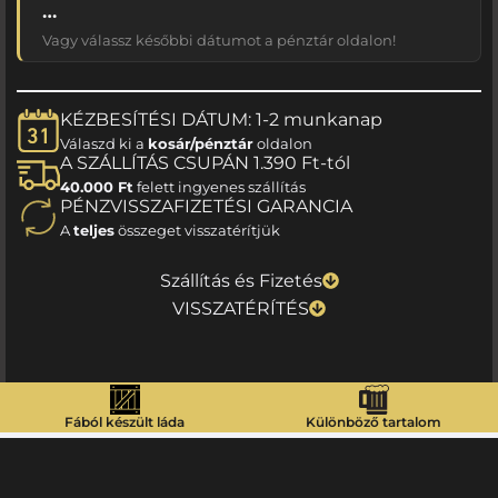
…
Vagy válassz későbbi dátumot a pénztár oldalon!
KÉZBESÍTÉSI DÁTUM: 1-2 munkanap
Válaszd ki a
kosár/pénztár
oldalon
A SZÁLLÍTÁS CSUPÁN 1.390 Ft-tól
40.000 Ft
felett ingyenes szállítás
PÉNZVISSZAFIZETÉSI GARANCIA
A
teljes
összeget visszatérítjük
Szállítás és Fizetés
VISSZATÉRÍTÉS
Fából készült láda
Különböző tartalom