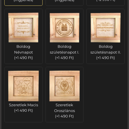
Boldog
Boldog
Boldog
Névnapot
születésnapot I.
születésnapot II.
(
+
1 490
Ft
)
(
+
1 490
Ft
)
(
+
1 490
Ft
)
Szeretlek Macis
Szeretlek
(
+
1 490
Ft
)
Oroszlános
(
+
1 490
Ft
)