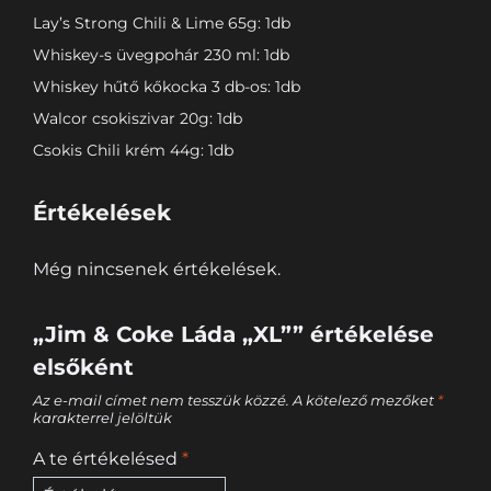
Lay’s Strong Chili & Lime 65g: 1db
Whiskey-s üvegpohár 230 ml: 1db
Whiskey hűtő kőkocka 3 db-os: 1db
Walcor csokiszivar 20g: 1db
Csokis Chili krém 44g: 1db
Értékelések
Még nincsenek értékelések.
„Jim & Coke Láda „XL”” értékelése
elsőként
Az e-mail címet nem tesszük közzé.
A kötelező mezőket
*
karakterrel jelöltük
A te értékelésed
*