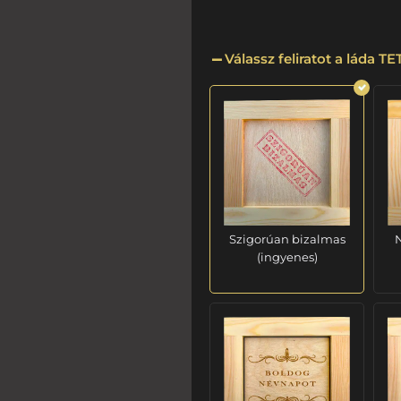
Válassz feliratot a láda T
Szigorúan bizalmas
N
(ingyenes)