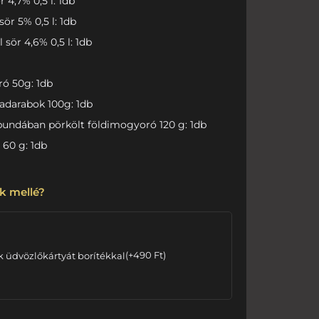
 4,7% 0,5 l: 1db
ör 5% 0,5 l: 1db
sör 4,6% 0,5 l: 1db
ó 50g: 1db
adarabok 100g: 1db
abundában pörkölt földimogyoró 120 g: 1db
 60 g: 1db
k mellé?
k üdvözlőkártyát borítékkal
(
+
490
Ft
)