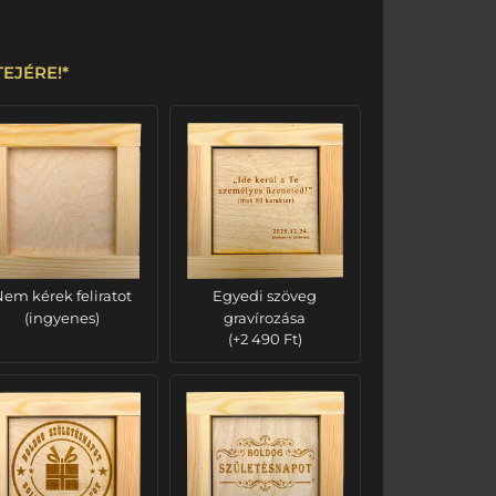
ETEJÉRE!
*
em kérek feliratot
Egyedi szöveg
(ingyenes)
gravírozása
(
+
2 490
Ft
)