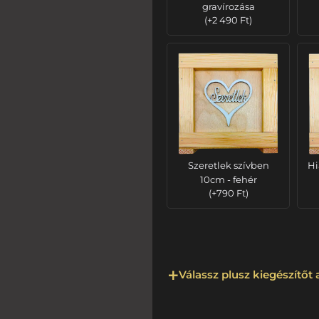
gravírozása
(
+
2 490
Ft
)
Szeretlek szívben
Hi
10cm - fehér
(
+
790
Ft
)
Válassz plusz kiegészítőt