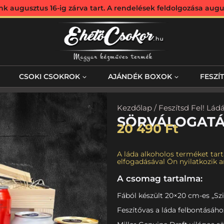
augusztus 16-ig zárva tart. A rendelések feldolgozása augus
CSOKI CSOKROK
AJÁNDÉK BOXOK
FESZÍ
Kezdőlap
/
Feszítsd Fel! Lád
SÖRVÁLOGATÁS
20 490
Ft
A láda alkoholos terméket tart
elfogadásával Ön nyilatkozik ar
A csomag tartalma:
Fából készült 20×20 cm-es „Szi
Feszítővas a láda felbontásáho