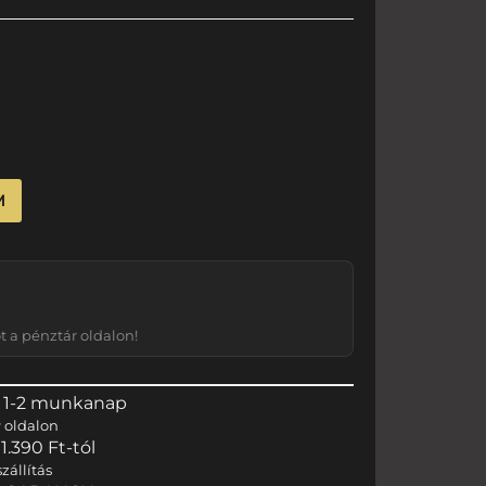
M
 a pénztár oldalon!
 1-2 munkanap
r
oldalon
.390 Ft-tól
zállítás