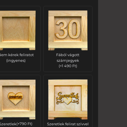
em kérek feliratot
Fából vágott
(ingyenes)
számjegyek
(
+
1 490
Ft
)
Szeretlek
(
+
790
Ft
)
Szeretlek felirat szívvel