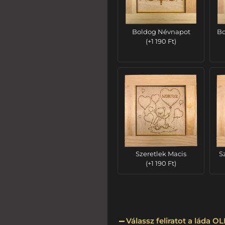
Boldog Névnapot
Bo
(
+
1 190
Ft
)
Szeretlek Macis
S
(
+
1 190
Ft
)
Válassz feliratot a láda 