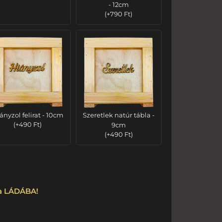
- 12cm
(
+
790
Ft
)
ányzol felirat - 10cm
Szeretlek natúr tábla -
(
+
490
Ft
)
9cm
(
+
490
Ft
)
 a LÁDÁBA!