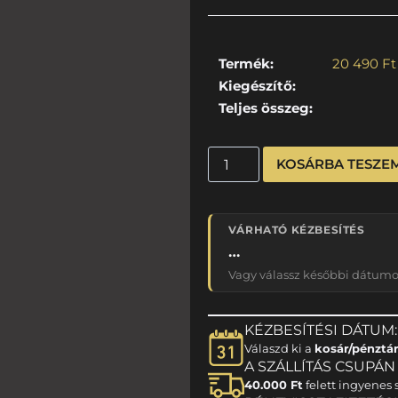
Termék:
20 490
Ft
Kiegészítő:
Teljes összeg:
KOSÁRBA TESZE
VÁRHATÓ KÉZBESÍTÉS
…
Vagy válassz későbbi dátumot
KÉZBESÍTÉSI DÁTUM:
Válaszd ki a
kosár/pénztá
A SZÁLLÍTÁS CSUPÁN 1
40.000 Ft
felett ingyenes s