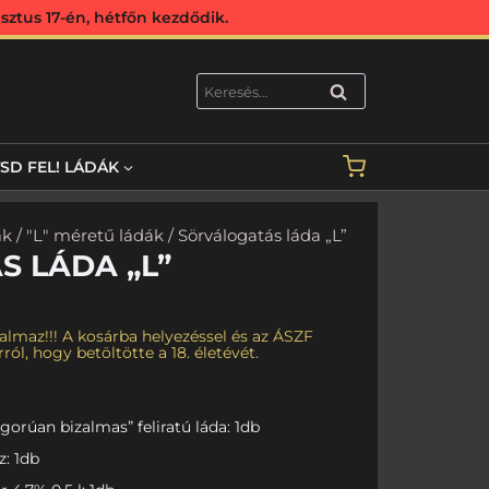
ztus 17-én, hétfőn kezdődik.
KERESÉS
TSD FEL! LÁDÁK
ák
/
"L" méretű ládák
/ Sörválogatás láda „L”
 LÁDA „L”
almaz!!! A kosárba helyezéssel és az ÁSZF
ról, hogy betöltötte a 18. életévét.
gorúan bizalmas” feliratú láda: 1db
z: 1db