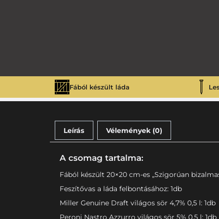
Fából készült láda
Le
Leírás
Vélemények (0)
A csomag tartalma:
Fából készült 20×20 cm-es „Szigorúan bizalmas”
Feszítővas a láda felbontásához: 1db
Miller Genuine Draft világos sör 4,7% 0,5 l: 1db
Peroni Nastro Azzurro világos sör 5% 0,5 l: 1db