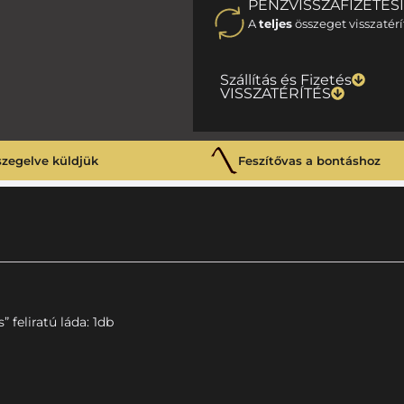
PÉNZVISSZAFIZETÉS
A
teljes
összeget visszatérí
Szállítás és Fizetés
VISSZATÉRÍTÉS
szegelve küldjük
Feszítővas a bontáshoz
 feliratú láda: 1db