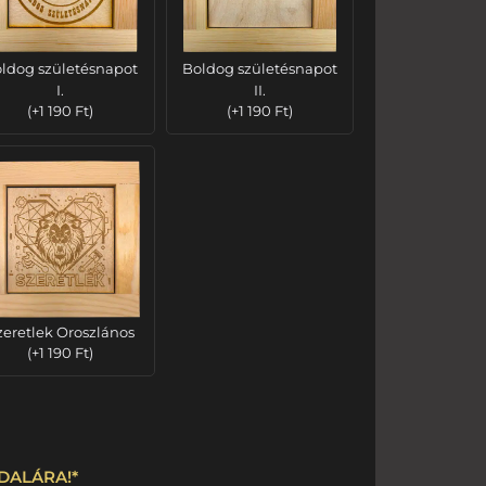
ldog születésnapot
Boldog születésnapot
I.
II.
(
+
1 190
Ft
)
(
+
1 190
Ft
)
zeretlek Oroszlános
(
+
1 190
Ft
)
OLDALÁRA!
*