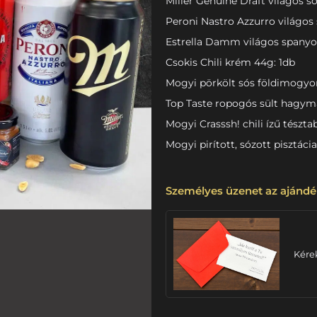
Miller Genuine Draft világos sör
Peroni Nastro Azzurro világos s
Estrella Damm világos spanyol 
Csokis Chili krém 44g: 1db
Mogyi pörkölt sós földimogyor
Top Taste ropogós sült hagym
Mogyi Crasssh! chili ízű tészt
Mogyi pirított, sózott pisztácia
Személyes üzenet az ajándé
Kére