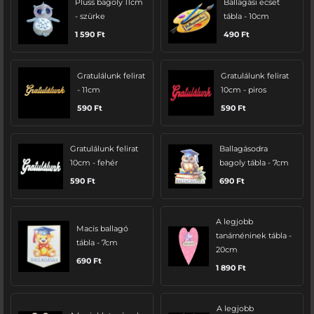
Plüss bagoly 11cm
Ballagási ecset
- szürke
tábla - 10cm
1 590
Ft
490
Ft
Gratulálunk felirat
Gratulálunk felirat
- 11cm
10cm - piros
590
Ft
590
Ft
Gratulálunk felirat
Ballagásodra
10cm - fehér
bagoly tábla - 7cm
590
Ft
690
Ft
A legjobb
Macis ballagó
tanárnéninek tábla -
tábla - 7cm
20cm
690
Ft
1 890
Ft
A legjobb