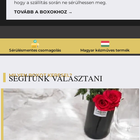
hogy a szállítás során ne sérülhessen meg.
TOVÁBB A BOXOKHOZ →
Sérülésmentes csomagolás
Magyar kézműves termék
MILYEN BOXOT KERESEL?
SEGÍTÜNK VÁLASZTANI