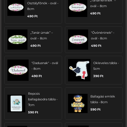
„Tanárnéninek” –
Osztályfőnök - ovál -
ovál – 8cm
8cm
490
Ft
490
Ft
„Tanár úrnak” –
"Óvónéninek" -
ovál – 8cm
ovál - 8cm
490
Ft
490
Ft
"Dadusnak" - ovál
Okleveles tábla -
- 8cm
5cm
490
Ft
390
Ft
Repcsis
Ballagási emlék
ballagásodra tábla -
tábla - 8cm
7cm
590
Ft
590
Ft