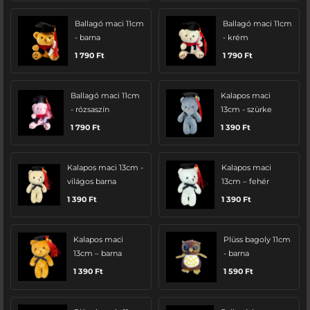
Ballagó maci 11cm
Ballagó maci 11cm
- barna
- krém
1 790
Ft
1 790
Ft
Ballagó maci 11cm
Kalapos maci
- rózsaszín
13cm - szürke
1 790
Ft
1 390
Ft
Kalapos maci 13cm -
Kalapos maci
világos barna
13cm – fehér
1 390
Ft
1 390
Ft
Kalapos maci
Plüss bagoly 11cm
13cm – barna
- barna
1 390
Ft
1 590
Ft