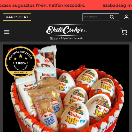
usztus 17-én, hétfőn kezdődik. Szabadság miatt webshopunk
KAPCSOLAT
KERESÉS