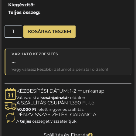
Kiegészítő:
Teljes összeg:
KOSÁRBA TESZEM
VÁRHATÓ KÉZBESÍTÉS
…
Vagy válassz későbbi dátumot a pénztár oldalon!
KÉZBESÍTÉSI DÁTUM: 1-2 munkanap
Válaszd ki a
kosár/pénztár
oldalon
A SZÁLLÍTÁS CSUPÁN 1.390 Ft-tól
40.000 Ft
felett ingyenes szállítás
PÉNZVISSZAFIZETÉSI GARANCIA
A
teljes
összeget visszatérítjük
Szállítás és Fizetés