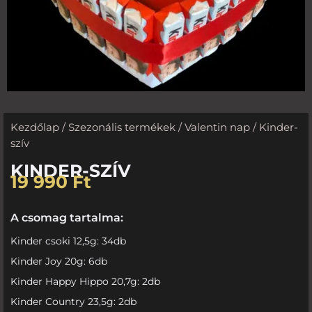
Kezdőlap
/
Szezonális termékek
/
Valentin nap
/ Kinder-
szív
KINDER-SZÍV
19 990
Ft
A csomag tartalma:
Kinder csoki 12,5g: 34db
Kinder Joy 20g: 6db
Kinder Happy Hippo 20,7g: 2db
Kinder Country 23,5g: 2db