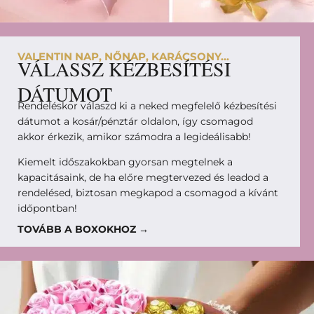
VALENTIN NAP, NŐNAP, KARÁCSONY...
VÁLASSZ KÉZBESÍTÉSI
DÁTUMOT
Rendeléskor válaszd ki a neked megfelelő kézbesítési
dátumot a kosár/pénztár oldalon, így csomagod
akkor érkezik, amikor számodra a legideálisabb!
Kiemelt időszakokban gyorsan megtelnek a
kapacitásaink, de ha előre megtervezed és leadod a
rendelésed, biztosan megkapod a csomagod a kívánt
időpontban!
TOVÁBB A BOXOKHOZ →