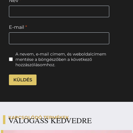
Név
*
E-mail
*
A nevem, e-mail címem, és weboldalcímem
mentése a böngészőben a következő
hozzászólásomhoz.
KAPCSOLÓDÓ TERMÉKEK
VÁLOGASS KEDVEDRE