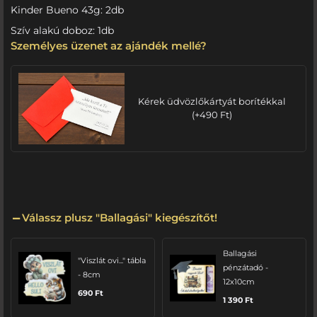
Kinder Bueno 43g: 2db
Szív alakú doboz: 1db
Személyes üzenet az ajándék mellé?
Kérek üdvözlőkártyát borítékkal
(
+
490
Ft
)
Válassz plusz "Ballagási" kiegészítőt!
Ballagási
"Viszlát ovi..." tábla
pénzátadó -
- 8cm
12x10cm
690
Ft
1 390
Ft