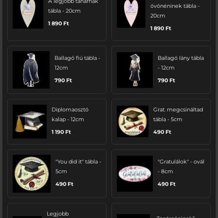
A legjobb tanárnak
óvónéninek tábla -
tábla - 20cm
20cm
1 890
Ft
1 890
Ft
Ballagó fiú tábla -
Ballagó lány tábla
12cm
- 12cm
790
Ft
790
Ft
Diplomaosztó
Grat. megcsináltad
kalap - 12cm
tábla - 5cm
1 190
Ft
490
Ft
"You did it" tábla -
"Gratulálok" - ovál
5cm
- 8cm
490
Ft
490
Ft
Legjobb