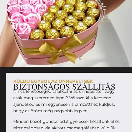
KÜLDD EGYBŐL AZ ÜNNEPELTNEK
BIZTONSÁGOS SZÁLLÍTÁS
Nincs lehetőséged találkozni az ünnepelttel, vagy
csak meg szeretnéd lepni? Válaszd ki a kedvenc
ajándékod és mi egyenesen a címzetthez küldjük,
hogy az öröm még nagyobb legyen!
Minden boxot gondos odafigyeléssel készítünk el és
biztonságosan kialakított csomagolásban küldjük,