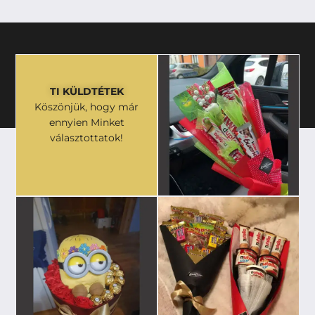
TI KÜLDTÉTEK
Köszönjük, hogy már
ennyien Minket
választottatok!