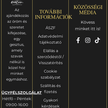
KÖZÖSSÉGI
Az
TOVÁBBI
MÉDIA
ajándékozás
INFORMÁCIÓK
az öröm és
Kövess
szeretet
ÁSZF
minket itt is!
kifejezése,
Adatvédelmi
egy
tájékoztató
gesztus,
amely
Elállás a
szavak
szerződéstől /
nélkül is
Visszatérítés
közel hoz
Cookie
minket
szabályzat
egymáshoz.
Szállítás és
fizetés
ÜGYFÉLSZOLGÁLAT
Hétfő – Péntek:
Gyakori
09:00-16:00
kérdések