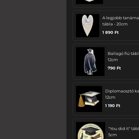
A legjobb tanárn
tábla - 20cm
1 890
Ft
Ballagó fiú tábl
12cm
790
Ft
Diplomaosztó ka
12cm
1 190
Ft
"You did it" tábl
5cm