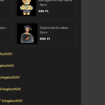
dra
Ballagási emlék tábla
- 8cm
590
Ft
bla -
Diplomás fiú tábla -
15cm
890
Ft
észítőt!
észítőt!
kiegészítőt!
kiegészítőt!
 kiegészítőt!