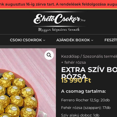
augusztus 16-ig zárva tart. A rendelések feldolgozása augus
CSOKI CSOKROK
AJÁNDÉK BOXOK
FESZÍ
Kezdőlap
/
Szezonális termé
+ fehér rózsa
EXTRA SZÍV B
RÓZSA
15 990
Ft
A csomag tartalma:
Ferrero Rocher 12,5g: 20db
Fehér rózsa (szappan): 17db
Szív alakú doboz: 1db