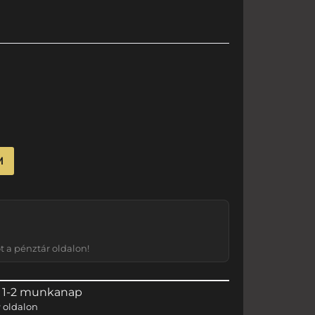
M
 a pénztár oldalon!
 1-2 munkanap
r
oldalon