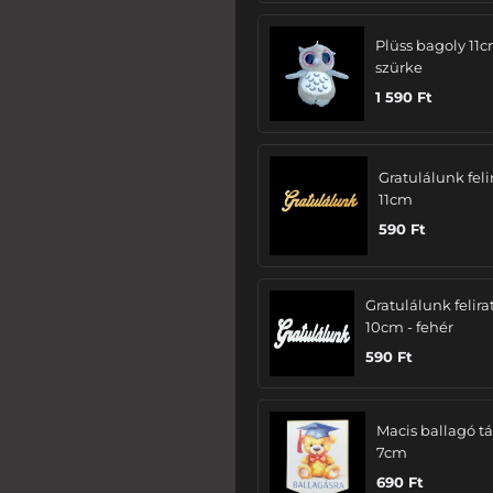
Plüss bagoly 11c
szürke
1 590
Ft
Gratulálunk felir
11cm
590
Ft
Gratulálunk felira
10cm - fehér
590
Ft
Macis ballagó tá
7cm
690
Ft