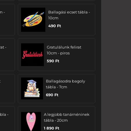
m -
Ballagási ecset tábla -
10cm
490
Ft
at -
Gratulálunk felirat
10cm - piros
590
Ft
t
Ballagásodra bagoly
tábla - 7cm
690
Ft
bla -
A legjobb tanárnéninek
tábla - 20cm
1 890
Ft