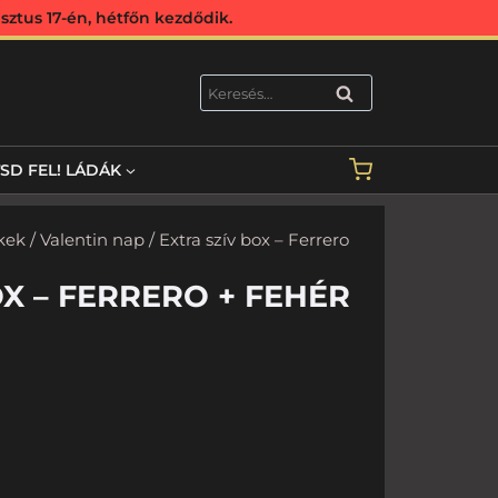
ztus 17-én, hétfőn kezdődik.
KERESÉS
TSD FEL! LÁDÁK
kek
/
Valentin nap
/ Extra szív box – Ferrero
OX – FERRERO + FEHÉR