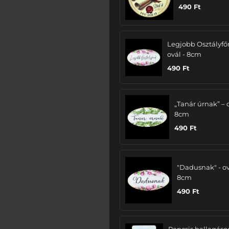
490
Ft
Legjobb Osztályfő
ovál - 8cm
490
Ft
„Tanár úrnak” – 
8cm
490
Ft
"Dadusnak" - ov
8cm
490
Ft