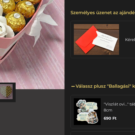
Személyes üzenet az ajándé
Kére
Válassz plusz "Ballagási" k
"Viszlát ovi..." tá
8cm
690
Ft