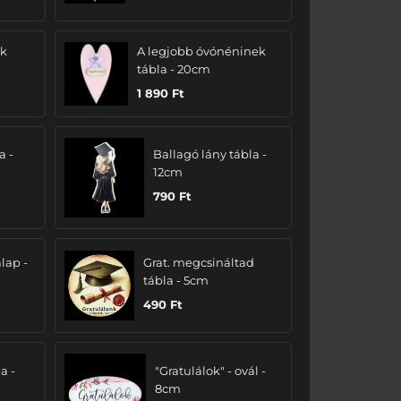
ak
A legjobb óvónéninek
tábla - 20cm
1 890
Ft
a -
Ballagó lány tábla -
12cm
790
Ft
lap -
Grat. megcsináltad
tábla - 5cm
490
Ft
a -
"Gratulálok" - ovál -
8cm