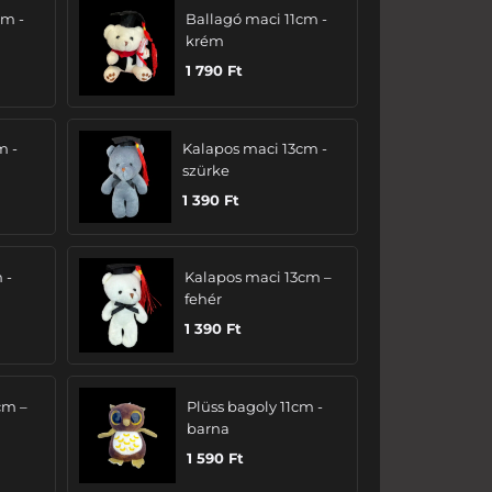
cm -
Ballagó maci 11cm -
krém
1 790
Ft
m -
Kalapos maci 13cm -
szürke
1 390
Ft
 -
Kalapos maci 13cm –
fehér
1 390
Ft
cm –
Plüss bagoly 11cm -
barna
1 590
Ft