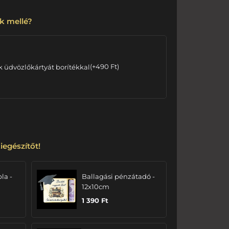
k mellé?
k üdvözlőkártyát borítékkal
(
+
490
Ft
)
iegészítőt!
bla -
Ballagási pénzátadó -
12x10cm
1 390
Ft