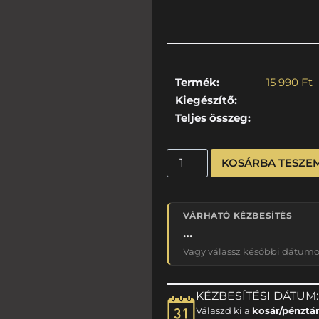
Termék:
15 990
Ft
Kiegészítő:
Teljes összeg:
KOSÁRBA TESZE
VÁRHATÓ KÉZBESÍTÉS
…
Vagy válassz későbbi dátumot
KÉZBESÍTÉSI DÁTUM:
Válaszd ki a
kosár/pénztá