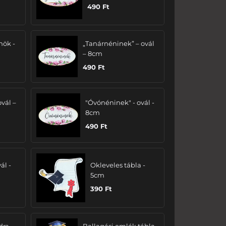
490
Ft
nök -
„Tanárnéninek” – ovál
– 8cm
490
Ft
ovál –
"Óvónéninek" - ovál -
8cm
490
Ft
ál -
Okleveles tábla -
5cm
390
Ft