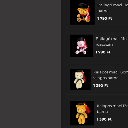
Ballagó maci 11
barna
1 790
Ft
Ballagó maci 11c
rózsaszín
1 790
Ft
Kalapos maci 13cm
világos barna
1 390
Ft
Kalapos maci 13
barna
1 390
Ft