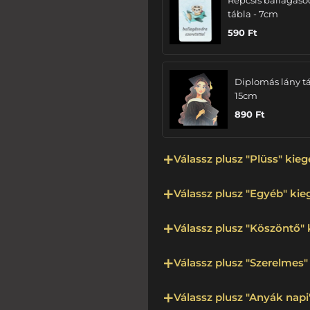
Repcsis ballagáso
tábla - 7cm
590
Ft
Diplomás lány tá
15cm
890
Ft
Válassz plusz "Plüss" kieg
Válassz plusz "Egyéb" kieg
Válassz plusz "Köszöntő" 
Válassz plusz "Szerelmes" 
Válassz plusz "Anyák napi"