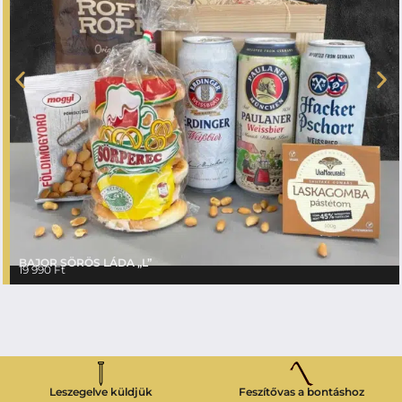
BAJOR SÖRÖS LÁDA „L”
19 990
Ft
Leszegelve küldjük
Feszítővas a bontáshoz