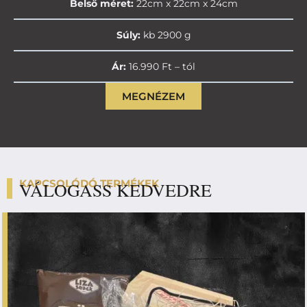
Belső méret:
22cm x 22cm x 24cm
Súly:
kb 2900 g
Ár:
16.990 Ft – tól
MEGNÉZEM
KAPCSOLÓDÓ TERMÉKEK
VÁLOGASS KEDVEDRE