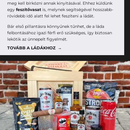
meg kell bírkózni annak kinyitásával. Ehhez küldünk
egy
feszítővasat
is, melynek segítségével hosszabb-
rövidebb idő alatt fel lehet feszíteni a ládát.
Bár első pillantásra könnyűnek tűnhet, de a láda
felbontásához igazi férfi erő szükséges, így biztosan
lekötik az ünnepelt figyelmét.
TOVÁBB A LÁDÁKHOZ →