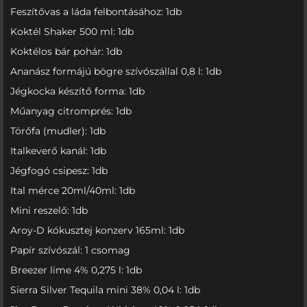
Feszítővas a láda felbontásához: 1db
Koktél Shaker 500 ml: 1db
Koktélos bár pohár: 1db
Ananász formájú bögre szívószállal 0,8 l: 1db
Jégkocka készítő forma: 1db
Műanyag citromprés: 1db
Törőfa (mudler): 1db
Italkeverő kanál: 1db
Jégfogó csipesz: 1db
Ital mérce 20ml/40ml: 1db
Mini reszelő: 1db
Aroy-D kókusztej konzerv 165ml: 1db
Papír szívószál: 1 csomag
Breezer lime 4% 0,275 l: 1db
Sierra Silver Tequila mini 38% 0,04 l: 1db