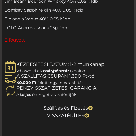
Jim Beam Bourbon Whiskey 40% 0,05 l: 1db
Bombay Sapphire gin 40% 0,05 l: 1db
Finlandia Vodka 40% 0,05 l: 1db
LOLO Ananász snack 25g: 1db
Elfogyott
KÉZBESÍTÉSI DÁTUM: 1-2 munkanap
Válaszd ki a
kosár/pénztár
oldalon
A SZÁLLÍTÁS CSUPÁN 1.390 Ft-tól
40.000 Ft
felett ingyenes szállítás
PÉNZVISSZAFIZETÉSI GARANCIA
A
teljes
összeget visszatérítjük
Szállítás és Fizetés
VISSZATÉRÍTÉS