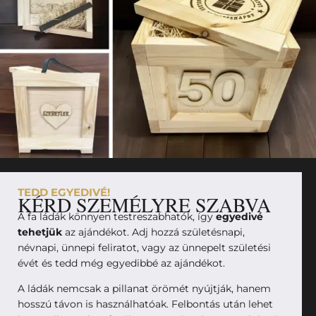
TEDD EGYEDIVÉ!
KÉRD SZEMÉLYRE SZABVA
A fa ládák könnyen testreszabhatók, így
egyedivé
tehetjük
az ajándékot. Adj hozzá születésnapi,
névnapi, ünnepi feliratot, vagy az ünnepelt születési
évét és tedd még egyedibbé az ajándékot.
A ládák nemcsak a pillanat örömét nyújtják, hanem
hosszú távon is használhatóak. Felbontás után lehet