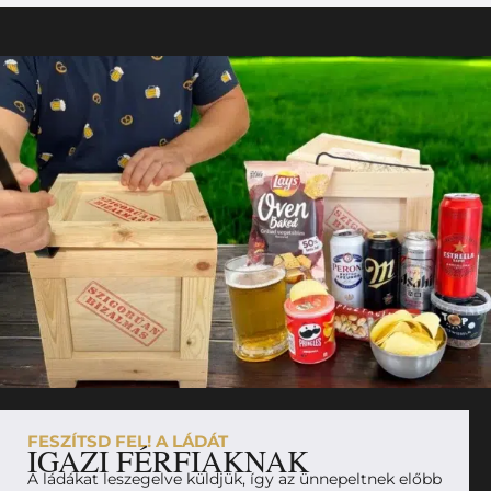
FESZÍTSD FEL! A LÁDÁT
IGAZI FÉRFIAKNAK
A ládákat leszegelve küldjük, így az ünnepeltnek előbb