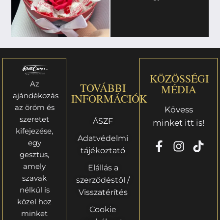
KÖZÖSSÉGI
Az
TOVÁBBI
MÉDIA
ajándékozás
INFORMÁCIÓK
az öröm és
Kövess
szeretet
ÁSZF
minket itt is!
kifejezése,
Adatvédelmi
egy
tájékoztató
gesztus,
amely
Elállás a
szavak
szerződéstől /
nélkül is
Visszatérítés
közel hoz
Cookie
minket