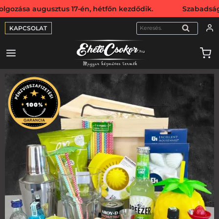
augusztus 17-én, hétfőn kezdődik. Szabadság miatt websho
KAPCSOLAT
KERESÉS