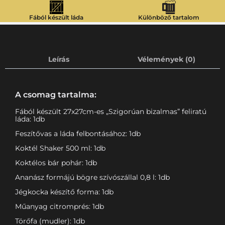
Fából készült láda
Különböző tartalom
Leírás
Vélemények (0)
A csomag tartalma:
Fából készült 27x27cm-es „Szigorúan bizalmas” feliratú
láda: 1db
Feszítővas a láda felbontásához: 1db
Koktél Shaker 500 ml: 1db
Koktélos bár pohár: 1db
Ananász formájú bögre szívószállal 0,8 l: 1db
Jégkocka készítő forma: 1db
Műanyag citromprés: 1db
Törőfa (mudler): 1db