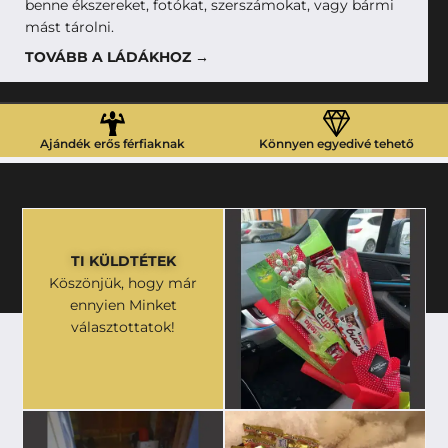
benne ékszereket, fotókat, szerszámokat, vagy bármi
mást tárolni.
TOVÁBB A LÁDÁKHOZ →
Ajándék erős férfiaknak
Könnyen egyedivé tehető
TI KÜLDTÉTEK
Köszönjük, hogy már
ennyien Minket
választottatok!