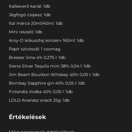
Italkeverő kanál: 1db
Jégfogó csipesz: 1db
Ital mérce 20ml/40ml: 1db
Mini reszelő: 1db
Aroy-D kókusztej konzerv 165ml: 1db
Papír szívószál: 1 csomag
Breezer lime 4% 0,275 l: 1db
Sierra Silver Tequila mini 38% 0,04 l: 1db
Jim Beam Bourbon Whiskey 40% 0,05 l: 1db
Bombay Sapphire gin 40% 0,05 l: 1db
Finlandia Vodka 40% 0,05 l: 1db
LOLO Ananász snack 25g: 1db
Értékelések