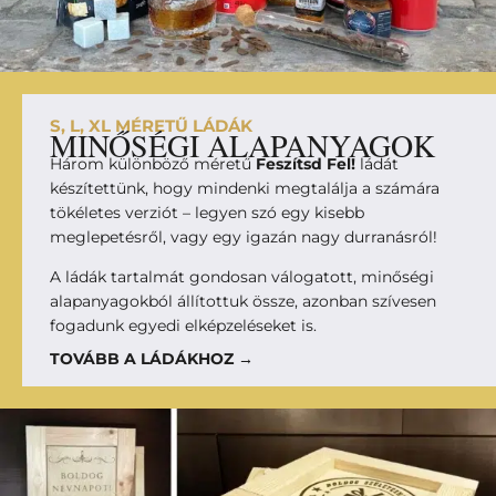
S, L, XL MÉRETŰ LÁDÁK
MINŐSÉGI ALAPANYAGOK
Három különböző méretű
Feszítsd Fel!
ládát
készítettünk, hogy mindenki megtalálja a számára
tökéletes verziót – legyen szó egy kisebb
meglepetésről, vagy egy igazán nagy durranásról!
A ládák tartalmát gondosan válogatott, minőségi
alapanyagokból állítottuk össze, azonban szívesen
fogadunk egyedi elképzeléseket is.
TOVÁBB A LÁDÁKHOZ →