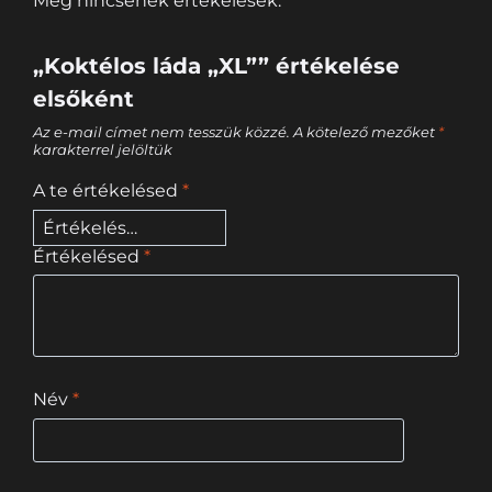
Még nincsenek értékelések.
„Koktélos láda „XL”” értékelése
elsőként
Az e-mail címet nem tesszük közzé.
A kötelező mezőket
*
karakterrel jelöltük
A te értékelésed
*
Értékelésed
*
Név
*