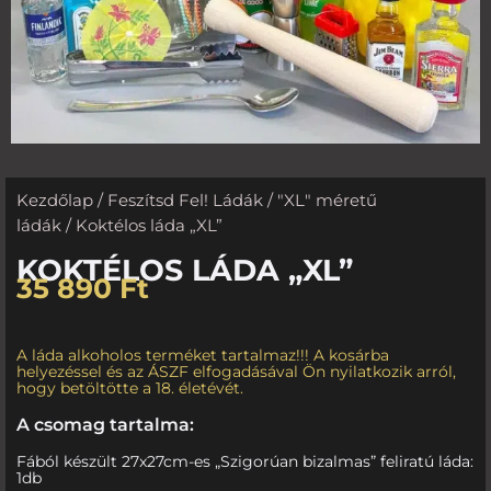
Kezdőlap
/
Feszítsd Fel! Ládák
/
"XL" méretű
ládák
/ Koktélos láda „XL”
KOKTÉLOS LÁDA „XL”
35 890
Ft
A láda alkoholos terméket tartalmaz!!! A kosárba
helyezéssel és az ÁSZF elfogadásával Ön nyilatkozik arról,
hogy betöltötte a 18. életévét.
A csomag tartalma:
Fából készült 27x27cm-es „Szigorúan bizalmas” feliratú láda:
1db