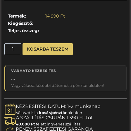
Termék:
14 990
Ft
Kiegészítő:
Teljes összeg:
KOSÁRBA TESZEM
VÁRHATÓ KÉZBESÍTÉS
…
Vagy válassz későbbi dátumot a pénztár oldalon!
KÉZBESÍTÉSI DÁTUM: 1-2 munkanap
Válaszd ki a
kosár/pénztár
oldalon
A SZÁLLÍTÁS CSUPÁN 1.390 Ft-tól
40.000 Ft
felett ingyenes szállítás
PÉNZVISSZAFIZETÉSI GARANCIA