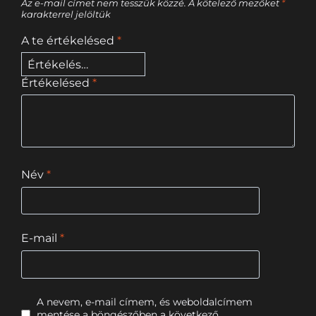
Az e-mail címet nem tesszük közzé.
A kötelező mezőket
*
karakterrel jelöltük
A te értékelésed
*
Értékelésed
*
Név
*
E-mail
*
A nevem, e-mail címem, és weboldalcímem
mentése a böngészőben a következő