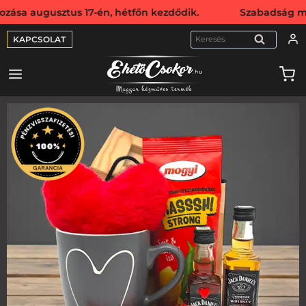
sztus 17-én, hétfőn kezdődik. Szabadság miatt webshopunk 
KAPCSOLAT
KERESÉS