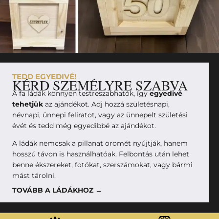
TEDD EGYEDIVÉ!
KÉRD SZEMÉLYRE SZABVA
A fa ládák könnyen testreszabhatók, így
egyedivé
tehetjük
az ajándékot. Adj hozzá születésnapi,
névnapi, ünnepi feliratot, vagy az ünnepelt születési
évét és tedd még egyedibbé az ajándékot.
A ládák nemcsak a pillanat örömét nyújtják, hanem
hosszú távon is használhatóak. Felbontás után lehet
benne ékszereket, fotókat, szerszámokat, vagy bármi
mást tárolni.
TOVÁBB A LÁDÁKHOZ →