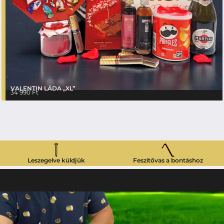
VALENTIN LÁDA „XL”
34 990
Ft
Leszegelve küldjük
Feszítővas a bontáshoz