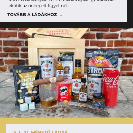
lekötik az ünnepelt figyelmét.
TOVÁBB A LÁDÁKHOZ →
S, L, XL MÉRETŰ LÁDÁK