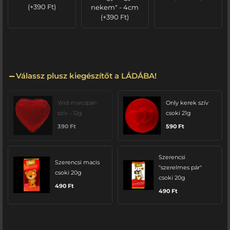
(
+
390
Ft
)
nekem" - 4cm
(
+
390
Ft
)
Válassz plusz kiegészítőt a LÁDÁBA!
Wid marcípán
Only kerek szív
szív - 12g
csoki 21g
390
Ft
590
Ft
Szerencsi
Szerencsi macis
"szerelmes pár"
csoki 20g
csoki 20g
490
Ft
490
Ft