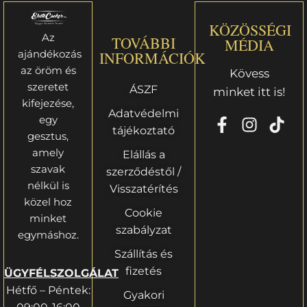
KÖZÖSSÉGI
Az
TOVÁBBI
MÉDIA
ajándékozás
INFORMÁCIÓK
az öröm és
Kövess
szeretet
ÁSZF
minket itt is!
kifejezése,
Adatvédelmi
egy
tájékoztató
gesztus,
amely
Elállás a
szavak
szerződéstől /
nélkül is
Visszatérítés
közel hoz
Cookie
minket
szabályzat
egymáshoz.
Szállítás és
fizetés
ÜGYFÉLSZOLGÁLAT
Hétfő – Péntek:
Gyakori