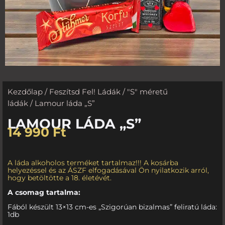
Kezdőlap
/
Feszítsd Fel! Ládák
/
"S" méretű
ládák
/ Lamour láda „S”
LAMOUR LÁDA „S”
14 990
Ft
A láda alkoholos terméket tartalmaz!!! A kosárba
helyezéssel és az ÁSZF elfogadásával Ön nyilatkozik arról,
hogy betöltötte a 18. életévét.
A csomag tartalma:
Fából készült 13×13 cm-es „Szigorúan bizalmas” feliratú láda:
1db