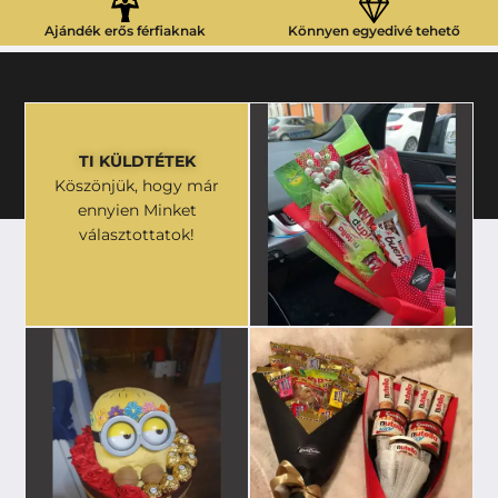
Ajándék erős férfiaknak
Könnyen egyedivé tehető
TI KÜLDTÉTEK
Köszönjük, hogy már
ennyien Minket
választottatok!