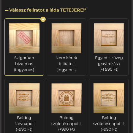
Válassz feliratot a láda TETEJÉRE!
*
Szigorúan
Nem kérek
Egyedi szöveg
bizalmas
feliratot
gravírozása
(ingyenes)
(ingyenes)
(
+
1 990
Ft
)
Boldog
Boldog
Boldog
Névnapot
születésnapot I.
születésnapot II.
(
+
990
Ft
)
(
+
990
Ft
)
(
+
990
Ft
)