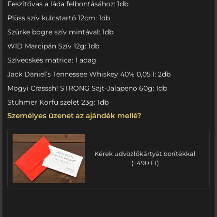
Feszítővas a láda felbontásához: 1db
Plüss szív kulcstartó 12cm: 1db
Szürke bögre szív mintával: 1db
WID Marcipán Szív 12g: 1db
Szívecskés matrica: 1 adag
Jack Daniel’s Tennessee Whiskey 40% 0,05 l: 2db
Mogyi Crasssh! STRONG Sajt-Jalapeno 60g: 1db
Stühmer Korfu szelet 23g: 1db
Személyes üzenet az ajándék mellé?
Kérek üdvözlőkártyát borítékkal
(
+
490
Ft
)