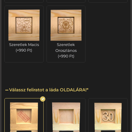
Szeretlek Macis
Szeretlek
(
+
990
Ft
)
Oroszlános
(
+
990
Ft
)
Válassz feliratot a láda OLDALÁRA!
*