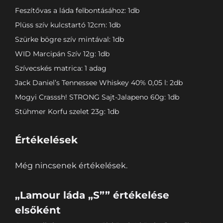
Feszítővas a láda felbontásához: 1db
Plüss szív kulcstartó 12cm: 1db
Szürke bögre szív mintával: 1db
WID Marcipán Szív 12g: 1db
Szívecskés matrica: 1 adag
Jack Daniel’s Tennessee Whiskey 40% 0,05 l: 2db
Mogyi Crasssh! STRONG Sajt-Jalapeno 60g: 1db
Stühmer Korfu szelet 23g: 1db
Értékelések
Még nincsenek értékelések.
„Lamour láda „S”” értékelése
elsőként