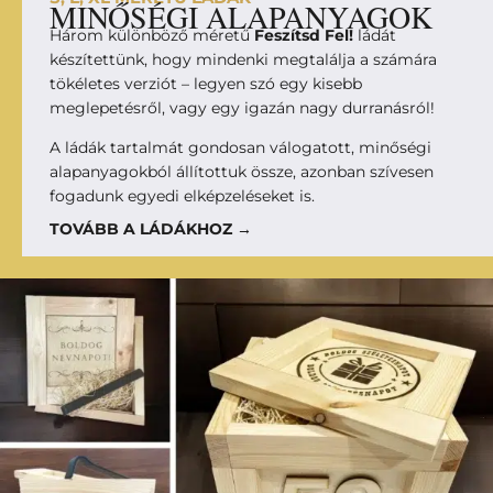
MINŐSÉGI ALAPANYAGOK
Három különböző méretű
Feszítsd Fel!
ládát
készítettünk, hogy mindenki megtalálja a számára
tökéletes verziót – legyen szó egy kisebb
meglepetésről, vagy egy igazán nagy durranásról!
A ládák tartalmát gondosan válogatott, minőségi
alapanyagokból állítottuk össze, azonban szívesen
fogadunk egyedi elképzeléseket is.
TOVÁBB A LÁDÁKHOZ →