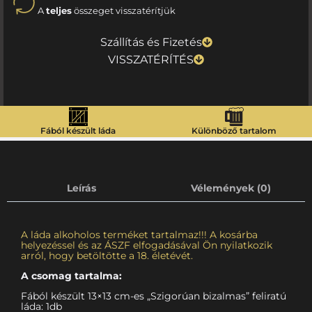
A
teljes
összeget visszatérítjük
Szállítás és Fizetés
VISSZATÉRÍTÉS
Fából készült láda
Különböző tartalom
Leírás
Vélemények (0)
A láda alkoholos terméket tartalmaz!!! A kosárba
helyezéssel és az ÁSZF elfogadásával Ön nyilatkozik
arról, hogy betöltötte a 18. életévét.
A csomag tartalma:
Fából készült 13×13 cm-es „Szigorúan bizalmas” feliratú
láda: 1db