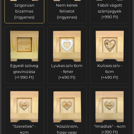
Szigorúan
Nem kérek
Fából vágott
bizalmas
feliratot
számjegyek
(ingyenes)
(ingyenes)
(
+
990
Ft
)
Egyedi szöveg
Lyukas szív 6cm
Kulcsos szív -
gravírozása
- fehér
6cm
(
+
1 990
Ft
)
(
+
490
Ft
)
(
+
490
Ft
)
"Szeretlek" -
"Köszönöm,
"Imádlak" - 4cm
4cm
hogy vagy
(
+
390
Ft
)