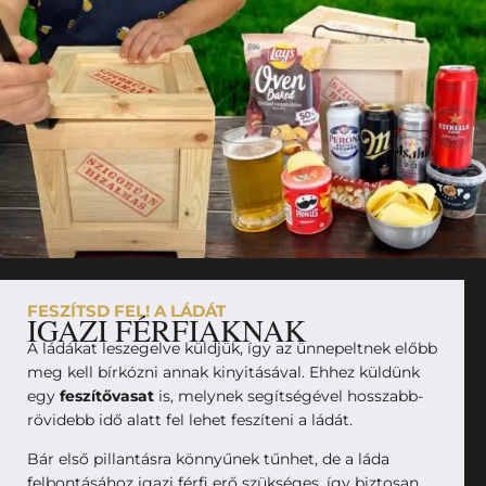
FESZÍTSD FEL! A LÁDÁT
IGAZI FÉRFIAKNAK
A ládákat leszegelve küldjük, így az ünnepeltnek előbb
meg kell bírkózni annak kinyitásával. Ehhez küldünk
egy
feszítővasat
is, melynek segítségével hosszabb-
rövidebb idő alatt fel lehet feszíteni a ládát.
Bár első pillantásra könnyűnek tűnhet, de a láda
felbontásához igazi férfi erő szükséges, így biztosan