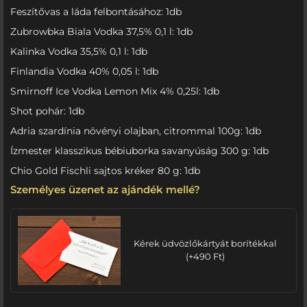
Feszítővas a láda felbontásához: 1db
Zubrowbka Biala Vodka 37,5% 0,1 l: 1db
Kalinka Vodka 35,5% 0,1 l: 1db
Finlandia Vodka 40% 0,05 l: 1db
Smirnoff Ice Vodka Lemon Mix 4% 0,25l: 1db
Shot pohár: 1db
Adria szardínia növényi olajban, citrommal 100g: 1db
Ízmester klasszikus bébiuborka savanyúság 300 g: 1db
Chio Gold Fischli sajtos kréker 80 g: 1db
Személyes üzenet az ajándék mellé?
Kérek üdvözlőkártyát borítékkal
(
+
490
Ft
)