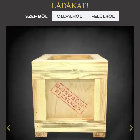
LÁDÁKAT!
SZEMBŐL
OLDALRÓL
FELÜLRŐL