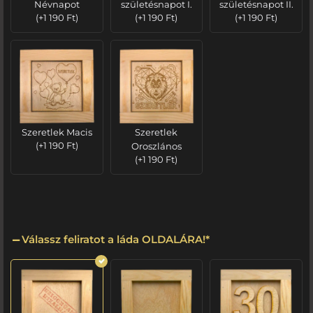
Névnapot
születésnapot I.
születésnapot II.
(
+
1 190
Ft
)
(
+
1 190
Ft
)
(
+
1 190
Ft
)
Szeretlek Macis
Szeretlek
(
+
1 190
Ft
)
Oroszlános
(
+
1 190
Ft
)
Válassz feliratot a láda OLDALÁRA!
*