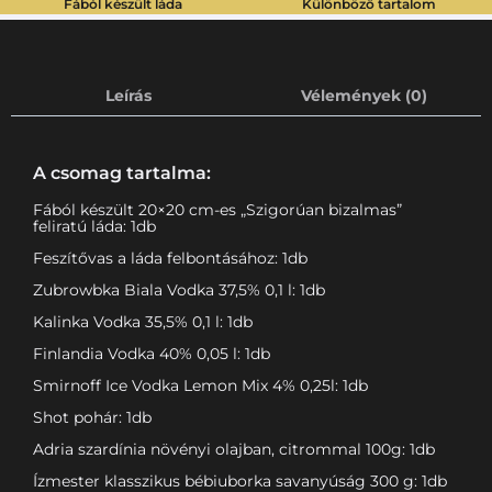
Fából készült láda
Különböző tartalom
Leírás
Vélemények (0)
A csomag tartalma:
Fából készült 20×20 cm-es „Szigorúan bizalmas”
feliratú láda: 1db
Feszítővas a láda felbontásához: 1db
Zubrowbka Biala Vodka 37,5% 0,1 l: 1db
Kalinka Vodka 35,5% 0,1 l: 1db
Finlandia Vodka 40% 0,05 l: 1db
Smirnoff Ice Vodka Lemon Mix 4% 0,25l: 1db
Shot pohár: 1db
Adria szardínia növényi olajban, citrommal 100g: 1db
Ízmester klasszikus bébiuborka savanyúság 300 g: 1db