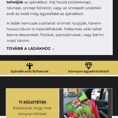
tehetjük
az ajándékot. Adj hozzá születésnapi,
névnapi, ünnepi feliratot, vagy az ünnepelt születési
évét és tedd még egyedibbé az ajándékot.
A ládák nemcsak a pillanat örömét nyújtják, hanem
hosszú távon is használhatóak. Felbontás után lehet
benne ékszereket, fotókat, szerszámokat, vagy bármi
mást tárolni.
TOVÁBB A LÁDÁKHOZ →
Ajándék erős férfiaknak
Könnyen egyedivé tehető
TI KÜLDTÉTEK
Köszönjük, hogy már
ennyien Minket