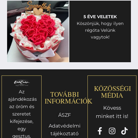
5 ÉVE VELETEK
Köszönjük, hogy ilyen
régóta Velünk
vagytok!
KÖZÖSSÉGI
Az
TOVÁBBI
MÉDIA
ajándékozás
INFORMÁCIÓK
az öröm és
Kövess
szeretet
ÁSZF
minket itt is!
kifejezése,
Adatvédelmi
egy
tájékoztató
gesztus,