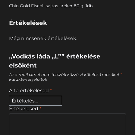
Chio Gold Fischli sajtos kréker 80 g: 1db
Értékelések
Még nincsenek értékelések.
„Vodkás láda „L”” értékelése
elsőként
Az e-mail címet nem tesszük közzé.
A kötelező mezőket
*
karakterrel jelöltük
A te értékelésed
*
Értékelésed
*