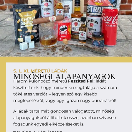
S, L, XL MÉRETŰ LÁDÁK
MINŐSÉGI ALAPANYAGOK
Három különböző méretű
Feszítsd Fel!
ládát
készítettünk, hogy mindenki megtalálja a számára
tökéletes verziót – legyen szó egy kisebb
meglepetésről, vagy egy igazán nagy durranásról!
A ládák tartalmát gondosan válogatott, minőségi
alapanyagokból állítottuk össze, azonban szívesen
fogadunk egyedi elképzeléseket is.