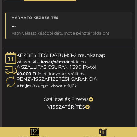
VÁRHATÓ KÉZBESÍTÉS
…
Vagy válassz későbbi dátumot a pénztár oldalon!
KÉZBESÍTÉSI DÁTUM: 1-2 munkanap
Válaszd ki a
kosár/pénztár
oldalon
A SZÁLLÍTÁS CSUPÁN 1.390 Ft-tól
40.000 Ft
felett ingyenes szállítás
PÉNZVISSZAFIZETÉSI GARANCIA
A
teljes
összeget visszatérítjük
Szállítás és Fizetés
VISSZATÉRÍTÉS