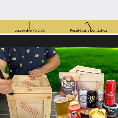
Leszegelve küldjük
Feszítővas a bontáshoz