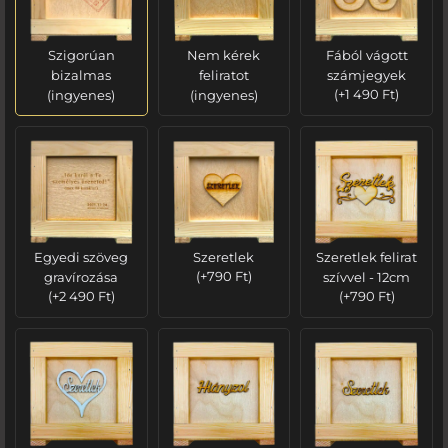
Szigorúan
Nem kérek
Fából vágott
bizalmas
feliratot
számjegyek
(ingyenes)
(ingyenes)
(
+
1 490
Ft
)
Egyedi szöveg
Szeretlek
Szeretlek felirat
gravírozása
(
+
790
Ft
)
szívvel - 12cm
(
+
2 490
Ft
)
(
+
790
Ft
)