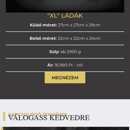
"XL" LÁDÁK
Külső méret:
27cm x 27cm x 29cm
Belső méret:
22cm x 22cm x 24cm
Súly:
kb 2900 g
Ár:
16.990 Ft – tól
MEGNÉZEM
KAPCSOLÓDÓ TERMÉKEK
VÁLOGASS KEDVEDRE