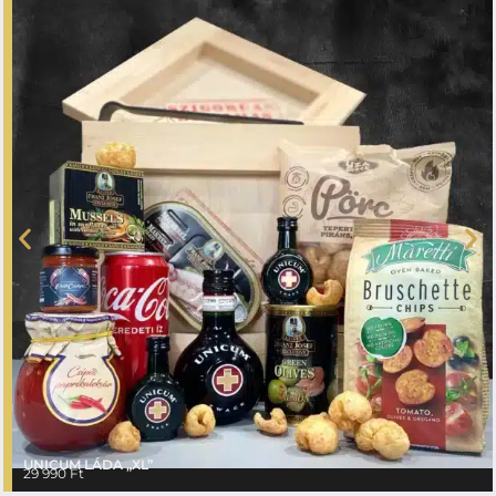
UNICUM LÁDA „XL”
29 990
Ft