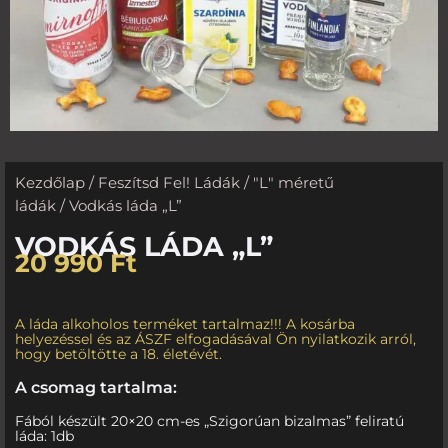
Kezdőlap
/
Feszítsd Fel! Ládák
/
"L" méretű
ládák
/ Vodkás láda „L”
VODKÁS LÁDA „L”
20 990
Ft
A láda alkoholos terméket tartalmaz!!! A kosárba
helyezéssel és az ÁSZF elfogadásával Ön nyilatkozik arról,
hogy betöltötte a 18. életévét.
A csomag tartalma:
Fából készült 20×20 cm-es „Szigorúan bizalmas” feliratú
láda: 1db