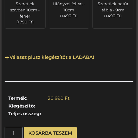
Szeretlek
Hiányzol felirat -
Szeretlek natúr
szívben 10cm -
10cm
tábla - 9cm
fehér
(
+
490
Ft
)
(
+
490
Ft
)
(
+
790
Ft
)
Válassz plusz kiegészítőt a LÁDÁBA!
Termék:
20 990
Ft
Kiegészítő:
Teljes összeg:
KOSÁRBA TESZEM