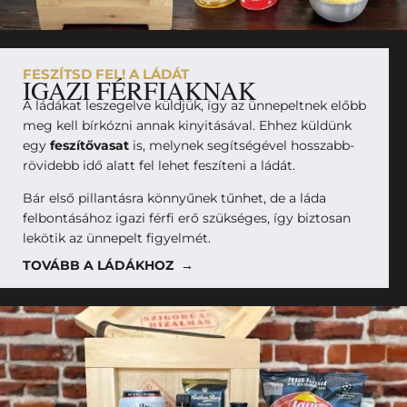
FESZÍTSD FEL! A LÁDÁT
IGAZI FÉRFIAKNAK
A ládákat leszegelve küldjük, így az ünnepeltnek előbb
meg kell bírkózni annak kinyitásával. Ehhez küldünk
egy
feszítővasat
is, melynek segítségével hosszabb-
rövidebb idő alatt fel lehet feszíteni a ládát.
Bár első pillantásra könnyűnek tűnhet, de a láda
felbontásához igazi férfi erő szükséges, így biztosan
lekötik az ünnepelt figyelmét.
TOVÁBB A LÁDÁKHOZ →