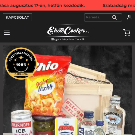
tus 17-én, hétfőn kezdődik. Szabadság miatt webshopunk a
KAPCSOLAT
KERESÉS