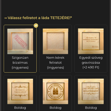
Válassz feliratot a láda TETEJÉRE!
*
Szigorúan
Nem kérek
Egyedi szöveg
bizalmas
feliratot
gravírozása
(ingyenes)
(ingyenes)
(
+
2 490
Ft
)
Boldog
Boldog
Boldog