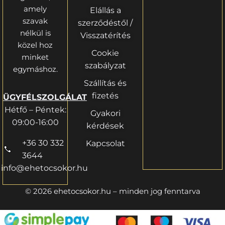
amely
Elállás a
szavak
szerződéstől /
nélkül is
Visszatérítés
közel hoz
Cookie
minket
szabályzat
egymáshoz.
Szállítás és
fizetés
ÜGYFÉLSZOLGÁLAT
Hétfő – Péntek:
Gyakori
09:00-16:00
kérdések
+36 30 332
Kapcsolat
3644
info@ehetocsokor.hu
© 2026 ehetocsokor.hu – minden jog fenntarva