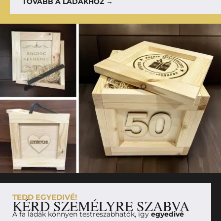
TOVÁBB A LÁDÁKHOZ →
TEDD EGYEDIVÉ!
KÉRD SZEMÉLYRE SZABVA
A fa ládák könnyen testreszabhatók, így
egyedivé