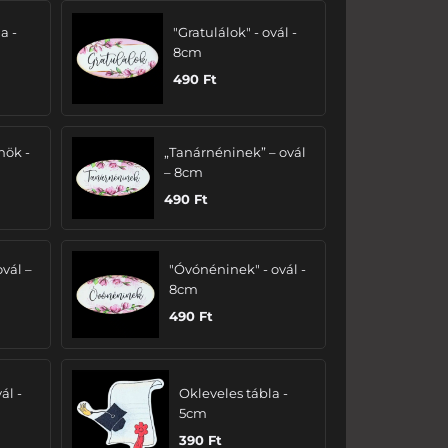
a -
"Gratulálok" - ovál -
8cm
490
Ft
nök -
„Tanárnéninek” – ovál
– 8cm
490
Ft
ovál –
"Óvónéninek" - ovál -
8cm
490
Ft
ál -
Okleveles tábla -
5cm
390
Ft