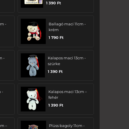
1 390
Ft
cm -
Ballagó maci 11cm -
krém
1 790
Ft
m -
Kalapos maci 13cm -
szürke
1 390
Ft
 -
Kalapos maci 13cm –
fehér
1 390
Ft
cm –
Plüss bagoly 11cm -