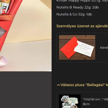
Kinder Happy Hippo 20,7g: 1db
Nutella B Ready 22g: 2db
Nutella & Go 52g: 1db
Személyes üzenet az ajándé
Kére
Válassz plusz "Ballagási" k
"Viszlát ovi..." tá
8cm