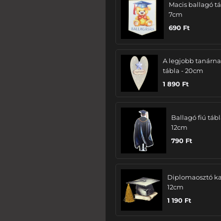
Macis ballagó tá
7cm
690
Ft
A legjobb tanárn
tábla - 20cm
1 890
Ft
Ballagó fiú tábl
12cm
790
Ft
Diplomaosztó ka
12cm
1 190
Ft