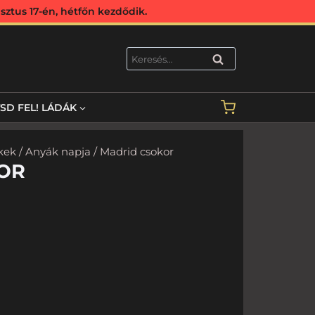
ztus 17-én, hétfőn kezdődik.
KERESÉS
TSD FEL! LÁDÁK
kek
/
Anyák napja
/ Madrid csokor
OR