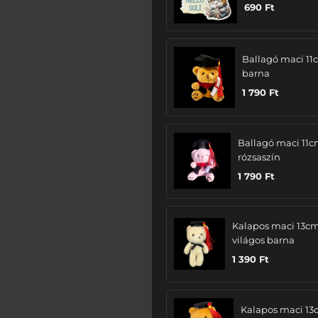
690
Ft
Ballagó maci 11
barna
1 790
Ft
Ballagó maci 11c
rózsaszín
1 790
Ft
Kalapos maci 13cm
világos barna
1 390
Ft
Kalapos maci 13