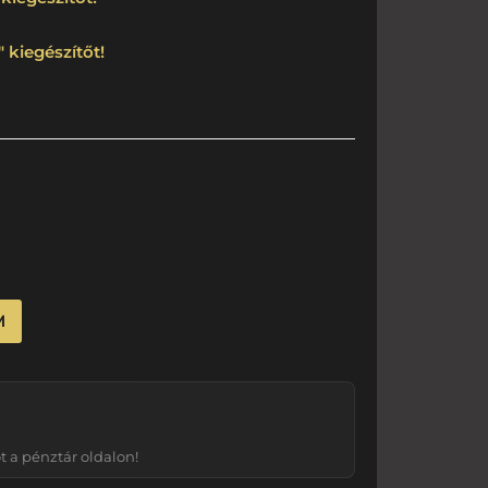
 kiegészítőt!
M
 a pénztár oldalon!