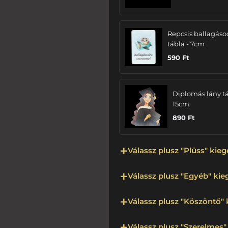
Repcsis ballagáso
tábla - 7cm
590
Ft
Diplomás lány tá
15cm
890
Ft
Válassz plusz "Plüss" kieg
Válassz plusz "Egyéb" kieg
Válassz plusz "Köszöntő" 
Válassz plusz "Szerelmes" 