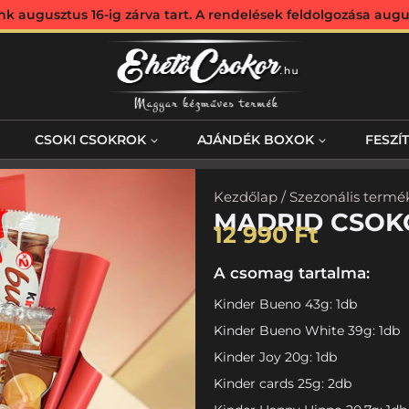
augusztus 16-ig zárva tart. A rendelések feldolgozása augus
CSOKI CSOKROK
AJÁNDÉK BOXOK
FESZÍ
Kezdőlap
/
Szezonális termé
MADRID CSOK
12 990
Ft
A csomag tartalma:
Kinder Bueno 43g: 1db
Kinder Bueno White 39g: 1db
Kinder Joy 20g: 1db
Kinder cards 25g: 2db