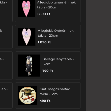
bla -
A legjobb tanárnéninek
tábla - 20cm
1 890
Ft
ak
A legjobb óvónéninek
tábla - 20cm
1 890
Ft
a -
Ballagó lány tábla -
12cm
790
Ft
lap -
Grat. megcsináltad
tábla - 5cm
490
Ft