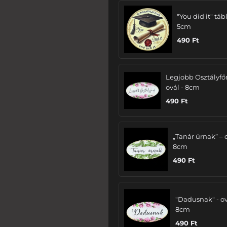
"You did it" tábl
5cm
490
Ft
Legjobb Osztályfő
ovál - 8cm
490
Ft
„Tanár úrnak” – 
8cm
490
Ft
"Dadusnak" - ov
8cm
490
Ft