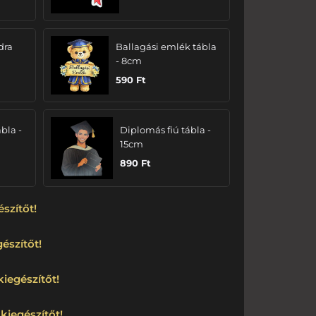
dra
Ballagási emlék tábla
- 8cm
590
Ft
bla -
Diplomás fiú tábla -
15cm
890
Ft
észítőt!
észítőt!
kiegészítőt!
kiegészítőt!