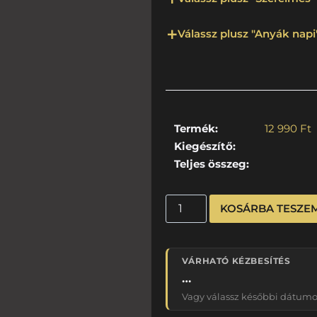
Válassz plusz "Anyák napi"
Termék:
12 990
Ft
Kiegészítő:
Teljes összeg:
KOSÁRBA TESZE
VÁRHATÓ KÉZBESÍTÉS
…
Vagy válassz későbbi dátumot