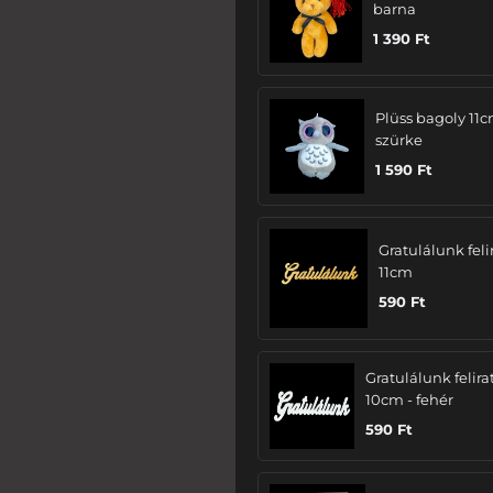
barna
1 390
Ft
Plüss bagoly 11c
szürke
1 590
Ft
Gratulálunk felir
11cm
590
Ft
Gratulálunk felira
10cm - fehér
590
Ft