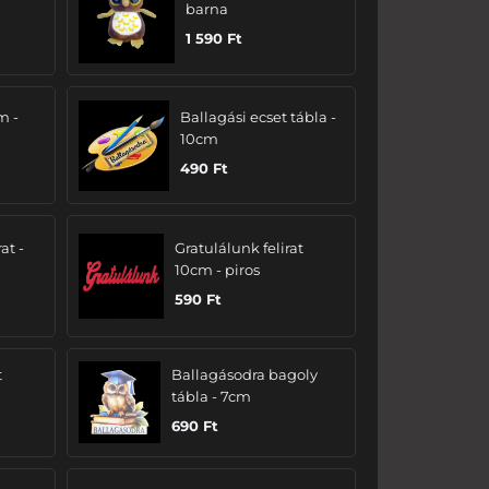
barna
1 590
Ft
m -
Ballagási ecset tábla -
10cm
490
Ft
at -
Gratulálunk felirat
10cm - piros
590
Ft
t
Ballagásodra bagoly
tábla - 7cm
690
Ft