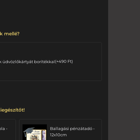
k mellé?
k üdvözlőkártyát borítékkal
(
+
490
Ft
)
iegészítőt!
bla -
Ballagási pénzátadó -
12x10cm