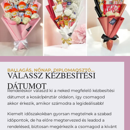
BALLAGÁS, NŐNAP, DIPLOMAOSZTÓ...
VÁLASSZ KÉZBESÍTÉSI
DÁTUMOT
Rendeléskor válaszd ki a neked megfelelő kézbesítési
dátumot a kosár/pénztár oldalon, így csomagod
akkor érkezik, amikor számodra a legideálisabb!
Kiemelt időszakokban gyorsan megtelnek a szabad
időpontok, de ha előre megtervezed és leadod a
rendelésed, biztosan megérkezik a csomagod a kívánt