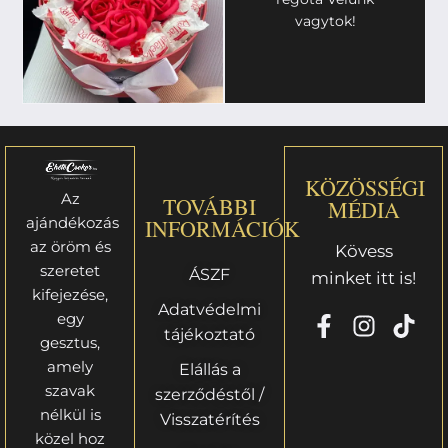
vagytok!
KÖZÖSSÉGI
Az
TOVÁBBI
MÉDIA
ajándékozás
INFORMÁCIÓK
az öröm és
Kövess
szeretet
ÁSZF
minket itt is!
kifejezése,
Adatvédelmi
egy
tájékoztató
gesztus,
amely
Elállás a
szavak
szerződéstől /
nélkül is
Visszatérítés
közel hoz