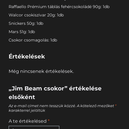
Raffaello Prémium táblás fehércsokoládé 90g: 1db
Walcor csokiszivar 20g: 1db
Snickers 50g: 1db
Mars 51g: 1db
Csokor csomagolás: 1db
Értékelések
Még nincsenek értékelések.
„Jim Beam csokor” értékelése
elsőként
Az e-mail címet nem tesszük közzé.
A kötelező mezőket
*
karakterrel jelöltük
A te értékelésed
*