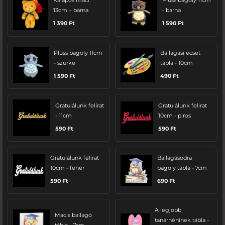
Kalapos maci
Plüss bagoly 11cm
13cm – barna
- barna
1 390
Ft
1 590
Ft
Plüss bagoly 11cm
Ballagási ecset
- szürke
tábla - 10cm
1 590
Ft
490
Ft
Gratulálunk felirat
Gratulálunk felirat
- 11cm
10cm - piros
590
Ft
590
Ft
Gratulálunk felirat
Ballagásodra
10cm - fehér
bagoly tábla - 7cm
590
Ft
690
Ft
A legjobb
Macis ballagó
tanárnéninek tábla -