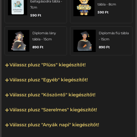
ballagásodra tábla -
tábla - 8cm
7cm
590
Ft
590
Ft
Diplomás lány
Diplomás fiú tábla
tábla - 15cm
- 15cm
890
Ft
890
Ft
Válassz plusz "Plüss" kiegészítőt!
Válassz plusz "Egyéb" kiegészítőt!
Válassz plusz "Köszöntő" kiegészítőt!
Válassz plusz "Szerelmes" kiegészítőt!
Válassz plusz "Anyák napi" kiegészítőt!