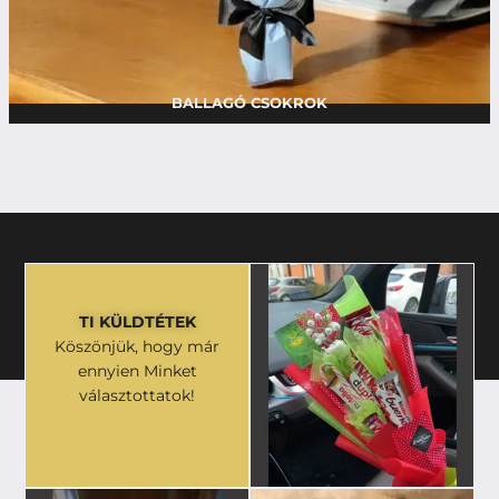
BALLAGÓ CSOKROK
TI KÜLDTÉTEK
Köszönjük, hogy már
ennyien Minket
választottatok!