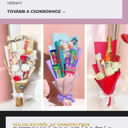
időben!
TOVÁBB A CSOKROKHOZ →
KÜLDD EGYBŐL AZ ÜNNEPELTNEK