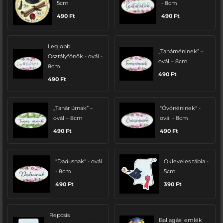
5cm
- 8cm
490
Ft
490
Ft
Legjobb
„Tanárnéninek” –
Osztályfőnök - ovál -
ovál – 8cm
8cm
490
Ft
490
Ft
„Tanár úrnak” –
"Óvónéninek" -
ovál – 8cm
ovál - 8cm
490
Ft
490
Ft
"Dadusnak" - ovál
Okleveles tábla -
- 8cm
5cm
490
Ft
390
Ft
Repcsis
Ballagási emlék