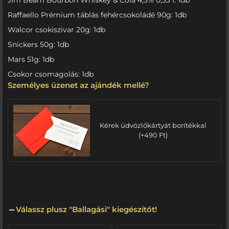
Raffaello Prémium táblás fehércsokoládé 90g: 1db
Walcor csokiszivar 20g: 1db
Snickers 50g: 1db
Mars 51g: 1db
Csokor csomagolás: 1db
Személyes üzenet az ajándék mellé?
Kérek üdvözlőkártyát borítékkal
(
+
490
Ft
)
Válassz plusz "Ballagási" kiegészítőt!