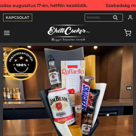
usztus 17-én, hétfőn kezdődik. Szabadság miatt webshopunk
KAPCSOLAT
KERESÉS