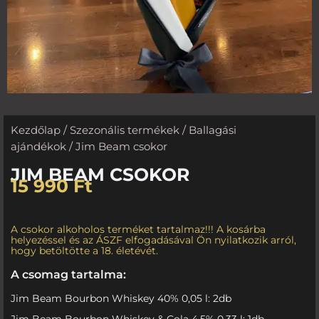
Kezdőlap
/
Szezonális termékek
/
Ballagási
ajándékok
/ Jim Beam csokor
JIM BEAM CSOKOR
15 990
Ft
A csokor alkoholos terméket tartalmaz!!! A kosárba
helyezéssel és az ÁSZF elfogadásával Ön nyilatkozik arról,
hogy betöltötte a 18. életévét.
A csomag tartalma:
Jim Beam Bourbon Whiskey 40% 0,05 l: 2db
Jim Beam Bourbon Whiskey & Cola 4,5% 0,33 l: 1db