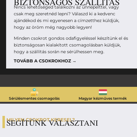
BIZTONSÁGOS SZÁLLÍTÁS
Nincs lehetőséged találkozni az ünnepelttel, vagy
csak meg szeretnéd lepni? Válaszd ki a kedvenc
ajándékod és mi egyenesen a címzetthez küldjük,
hogy az öröm még nagyobb legyen!
Minden csokrot gondos odafigyeléssel készítünk el és
biztonságosan kialakított csomagolásban küldjük,
hogy a szállítás során ne sérülhessen meg.
TOVÁBB A CSOKROKHOZ →
Sérülésmentes csomagolás
Magyar kézműves termék
MILYEN CSOKROT KERESEL?
SEGÍTÜNK VÁLASZTANI