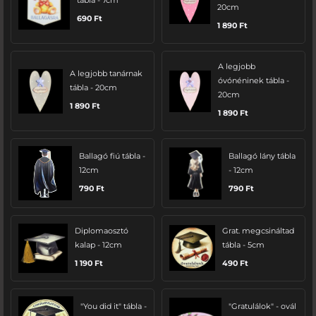
tábla - 7cm
20cm
690
Ft
1 890
Ft
A legjobb
A legjobb tanárnak
óvónéninek tábla -
tábla - 20cm
20cm
1 890
Ft
1 890
Ft
Ballagó fiú tábla -
Ballagó lány tábla
12cm
- 12cm
790
Ft
790
Ft
Diplomaosztó
Grat. megcsináltad
kalap - 12cm
tábla - 5cm
1 190
Ft
490
Ft
"You did it" tábla -
"Gratulálok" - ovál