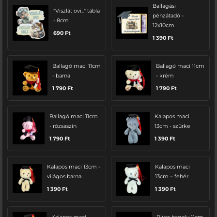
Ballagási
"Viszlát ovi..." tábla
pénzátadó -
- 8cm
12x10cm
690
Ft
1 390
Ft
Ballagó maci 11cm
Ballagó maci 11cm
- barna
- krém
1 790
Ft
1 790
Ft
Ballagó maci 11cm
Kalapos maci
- rózsaszín
13cm - szürke
1 790
Ft
1 390
Ft
Kalapos maci 13cm -
Kalapos maci
világos barna
13cm – fehér
1 390
Ft
1 390
Ft