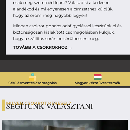
csak meg szeretnéd lepni? Válaszd ki a kedvenc
ajándékod és mi egyenesen a címzetthez küldjük,
hogy az öröm még nagyobb legyen!
Minden csokrot gondos odafigyeléssel készítünk el és
biztonságosan kialakított csomagolásban küldjük,
hogy a szállítás során ne sérülhessen meg.
TOVÁBB A CSOKROKHOZ →
Sérülésmentes csomagolás
Magyar kézműves termék
MILYEN CSOKROT KERESEL?
SEGÍTÜNK VÁLASZTANI