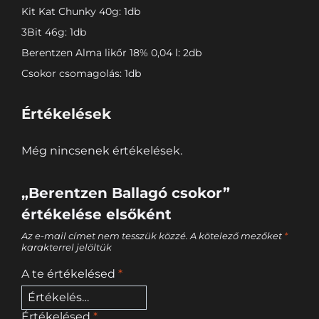
Kit Kat Chunky 40g: 1db
3Bit 46g: 1db
Berentzen Alma likőr 18% 0,04 l: 2db
Csokor csomagolás: 1db
Értékelések
Még nincsenek értékelések.
„Berentzen Ballagó csokor”
értékelése elsőként
Az e-mail címet nem tesszük közzé.
A kötelező mezőket
*
karakterrel jelöltük
A te értékelésed
*
Értékelésed
*