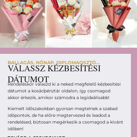
BALLAGÁS, NŐNAP, DIPLOMAOSZTÓ...
VÁLASSZ KÉZBESÍTÉSI
DÁTUMOT
Rendeléskor válaszd ki a neked megfelelő kézbesítési
dátumot a kosár/pénztár oldalon, így csomagod
akkor érkezik, amikor számodra a legideálisabb!
Kiemelt időszakokban gyorsan megtelnek a szabad
időpontok, de ha előre megtervezed és leadod a
rendelésed, biztosan megérkezik a csomagod a kívánt
időben!