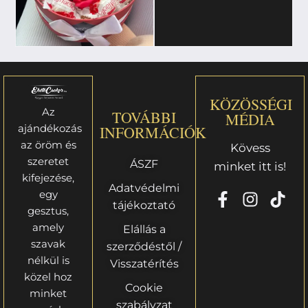
KÖZÖSSÉGI
Az
TOVÁBBI
MÉDIA
ajándékozás
INFORMÁCIÓK
az öröm és
Kövess
szeretet
ÁSZF
minket itt is!
kifejezése,
Adatvédelmi
egy
tájékoztató
gesztus,
amely
Elállás a
szavak
szerződéstől /
nélkül is
Visszatérítés
közel hoz
Cookie
minket
szabályzat