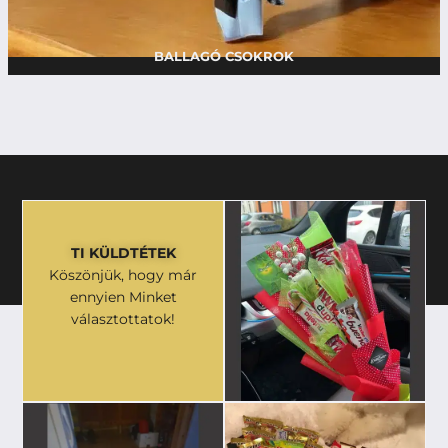
BALLAGÓ CSOKROK
TI KÜLDTÉTEK
Köszönjük, hogy már
ennyien Minket
választottatok!