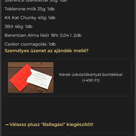
Toblerone milk 35g: 1db
Kit Kat Chunky 40g: 1db
3Bit 46g: 1db
Berentzen Alma likőr 18% 0,04 l: 2db
Csokor csomagolás: 1db
Személyes üzenet az ajándék mellé?
Kérek üdvözlőkártyát borítékkal
(
+
490
Ft
)
Válassz plusz "Ballagási" kiegészítőt!