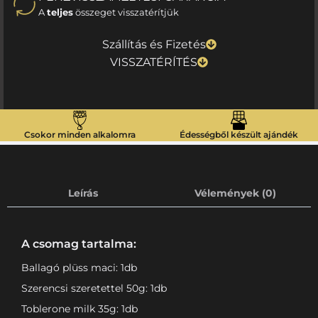
A
teljes
összeget visszatérítjük
Szállítás és Fizetés
VISSZATÉRÍTÉS
Csokor minden alkalomra
Édességből készült ajándék
Leírás
Vélemények (0)
A csomag tartalma:
Ballagó plüss maci: 1db
Szerencsi szeretettel 50g: 1db
Toblerone milk 35g: 1db