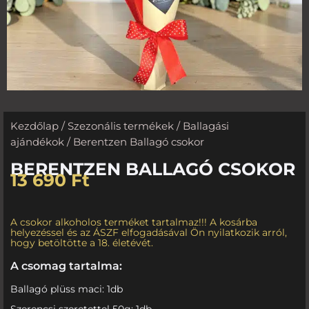
Kezdőlap
/
Szezonális termékek
/
Ballagási
ajándékok
/ Berentzen Ballagó csokor
BERENTZEN BALLAGÓ CSOKOR
13 690
Ft
A csokor alkoholos terméket tartalmaz!!! A kosárba
helyezéssel és az ÁSZF elfogadásával Ön nyilatkozik arról,
hogy betöltötte a 18. életévét.
A csomag tartalma:
Ballagó plüss maci: 1db
Szerencsi szeretettel 50g: 1db