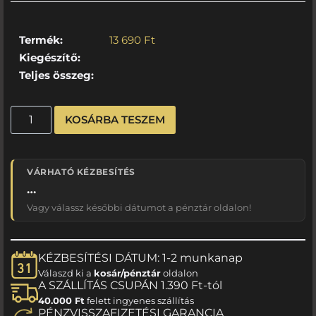
Termék:
13 690
Ft
Kiegészítő:
Teljes összeg:
KOSÁRBA TESZEM
VÁRHATÓ KÉZBESÍTÉS
…
Vagy válassz későbbi dátumot a pénztár oldalon!
KÉZBESÍTÉSI DÁTUM: 1-2 munkanap
Válaszd ki a
kosár/pénztár
oldalon
A SZÁLLÍTÁS CSUPÁN 1.390 Ft-tól
40.000 Ft
felett ingyenes szállítás
PÉNZVISSZAFIZETÉSI GARANCIA