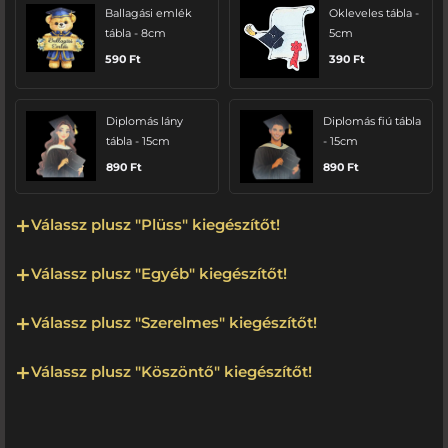
Ballagási emlék
Okleveles tábla -
tábla - 8cm
5cm
590
Ft
390
Ft
Diplomás lány
Diplomás fiú tábla
tábla - 15cm
- 15cm
890
Ft
890
Ft
Válassz plusz "Plüss" kiegészítőt!
Válassz plusz "Egyéb" kiegészítőt!
Válassz plusz "Szerelmes" kiegészítőt!
Válassz plusz "Köszöntő" kiegészítőt!