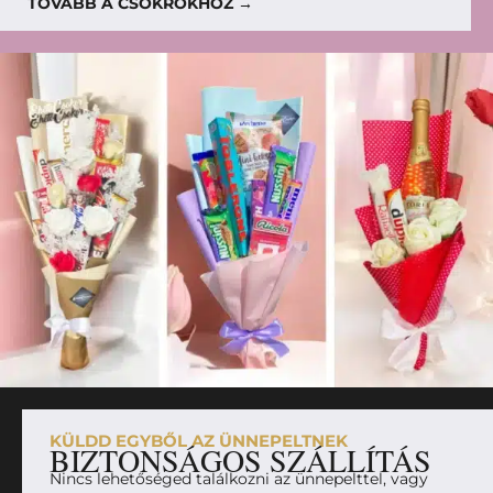
TOVÁBB A CSOKROKHOZ →
KÜLDD EGYBŐL AZ ÜNNEPELTNEK
BIZTONSÁGOS SZÁLLÍTÁS
Nincs lehetőséged találkozni az ünnepelttel, vagy