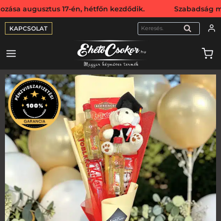
usztus 17-én, hétfőn kezdődik. Szabadság miatt webshopun
KAPCSOLAT
KERESÉS