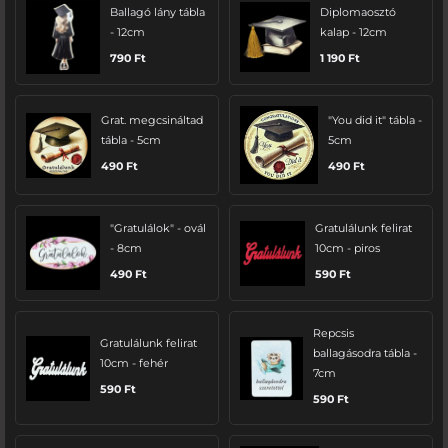
Ballagó lány tábla
Diplomaosztó
- 12cm
kalap - 12cm
790
Ft
1 190
Ft
Grat. megcsináltad
"You did it" tábla -
tábla - 5cm
5cm
490
Ft
490
Ft
"Gratulálok" - ovál
Gratulálunk felirat
- 8cm
10cm - piros
490
Ft
590
Ft
Repcsis
Gratulálunk felirat
ballagásodra tábla -
10cm - fehér
7cm
590
Ft
590
Ft