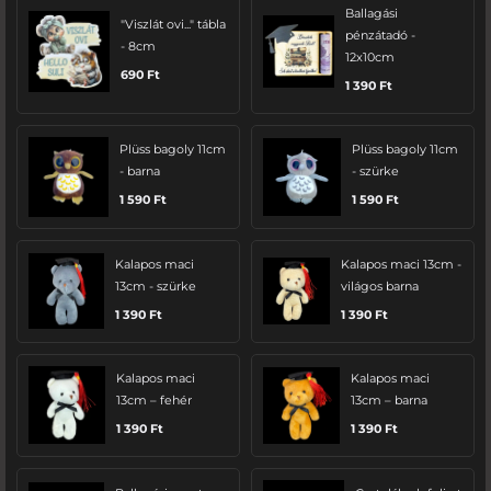
Ballagási
"Viszlát ovi..." tábla
pénzátadó -
- 8cm
12x10cm
690
Ft
1 390
Ft
Plüss bagoly 11cm
Plüss bagoly 11cm
- barna
- szürke
1 590
Ft
1 590
Ft
Kalapos maci
Kalapos maci 13cm -
13cm - szürke
világos barna
1 390
Ft
1 390
Ft
Kalapos maci
Kalapos maci
13cm – fehér
13cm – barna
1 390
Ft
1 390
Ft