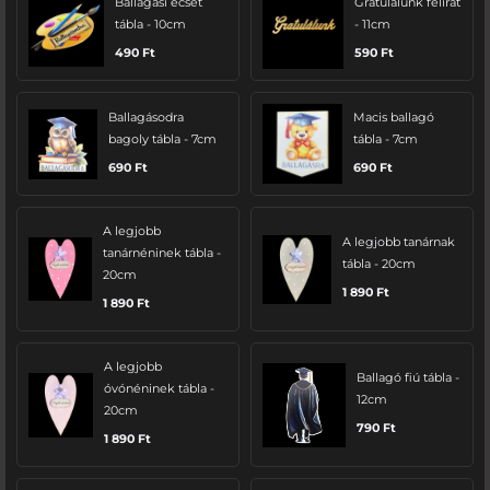
Ballagási ecset
Gratulálunk felirat
tábla - 10cm
- 11cm
490
Ft
590
Ft
Ballagásodra
Macis ballagó
bagoly tábla - 7cm
tábla - 7cm
690
Ft
690
Ft
A legjobb
A legjobb tanárnak
tanárnéninek tábla -
tábla - 20cm
20cm
1 890
Ft
1 890
Ft
A legjobb
Ballagó fiú tábla -
óvónéninek tábla -
12cm
20cm
790
Ft
1 890
Ft