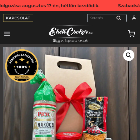
a augusztus 17-én, hétfőn kezdődik. Szabadság miatt webs
KAPCSOLAT
KERESÉS