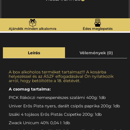
Ajándék minden alkalomra
Édes meglepetés
Leírás
Vélemények (0)
A box alkoholos terméket tartalmaz!!! A kosárba
helyezéssel és az ÁSZF elfogadásával Ön nyilatkozik
arról, hogy betöltötte a 18. életévét.
A csomag tartalma:
PICK Rákóczi nemespenészes szalámi 400g: 1db
Univer Erős Pista nyers, darált csípős paprika 200g: 1db
Izsáki 4 tojásos Erős Pistás Csipetke 200g: 1db
Zwack Unicum 40% 0,04 l: 1db