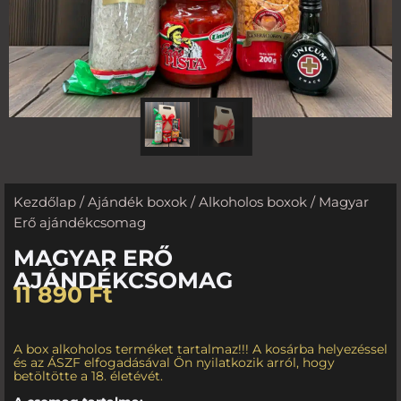
Kezdőlap
/
Ajándék boxok
/
Alkoholos boxok
/ Magyar
Erő ajándékcsomag
MAGYAR ERŐ
AJÁNDÉKCSOMAG
11 890
Ft
A box alkoholos terméket tartalmaz!!! A kosárba helyezéssel
és az ÁSZF elfogadásával Ön nyilatkozik arról, hogy
betöltötte a 18. életévét.