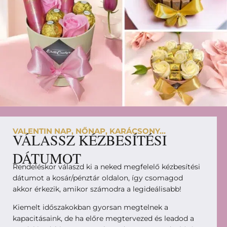
VALENTIN NAP, NŐNAP, KARÁCSONY...
VÁLASSZ KÉZBESÍTÉSI
DÁTUMOT
Rendeléskor válaszd ki a neked megfelelő kézbesítési
dátumot a kosár/pénztár oldalon, így csomagod
akkor érkezik, amikor számodra a legideálisabb!
Kiemelt időszakokban gyorsan megtelnek a
kapacitásaink, de ha előre megtervezed és leadod a