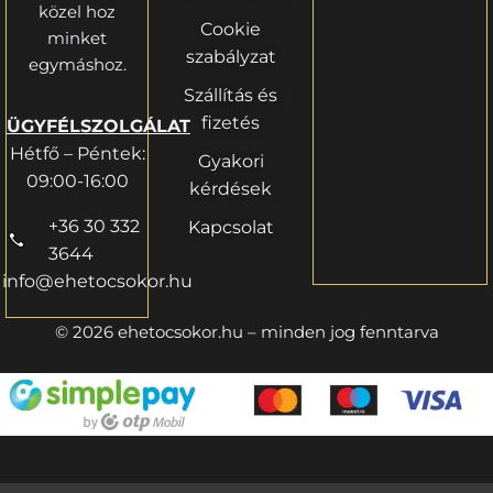
közel hoz
Cookie
minket
szabályzat
egymáshoz.
Szállítás és
fizetés
ÜGYFÉLSZOLGÁLAT
Hétfő – Péntek:
Gyakori
09:00-16:00
kérdések
+36 30 332
Kapcsolat
3644
info@ehetocsokor.hu
© 2026 ehetocsokor.hu – minden jog fenntarva