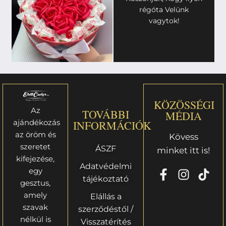
régóta Velünk
vagytok!
KÖZÖSSÉGI
Az
TOVÁBBI
MÉDIA
ajándékozás
INFORMÁCIÓK
az öröm és
Kövess
szeretet
ÁSZF
minket itt is!
kifejezése,
Adatvédelmi
egy
tájékoztató
gesztus,
amely
Elállás a
szavak
szerződéstől /
nélkül is
Visszatérítés