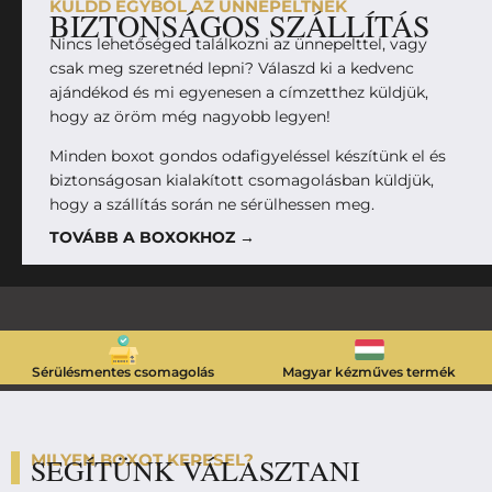
KÜLDD EGYBŐL AZ ÜNNEPELTNEK
BIZTONSÁGOS SZÁLLÍTÁS
Nincs lehetőséged találkozni az ünnepelttel, vagy
csak meg szeretnéd lepni? Válaszd ki a kedvenc
ajándékod és mi egyenesen a címzetthez küldjük,
hogy az öröm még nagyobb legyen!
Minden boxot gondos odafigyeléssel készítünk el és
biztonságosan kialakított csomagolásban küldjük,
hogy a szállítás során ne sérülhessen meg.
TOVÁBB A BOXOKHOZ →
Sérülésmentes csomagolás
Magyar kézműves termék
MILYEN BOXOT KERESEL?
SEGÍTÜNK VÁLASZTANI