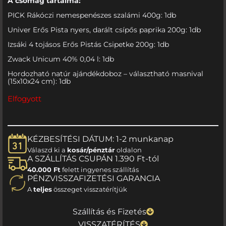
A csomag tartalma:
PICK Rákóczi nemespenészes szalámi 400g: 1db
Univer Erős Pista nyers, darált csípős paprika 200g: 1db
Izsáki 4 tojásos Erős Pistás Csipetke 200g: 1db
Zwack Unicum 40% 0,04 l: 1db
Hordozható natúr ajándékdoboz – választható masnival
(15x10x24 cm): 1db
Elfogyott
KÉZBESÍTÉSI DÁTUM: 1-2 munkanap
Válaszd ki a
kosár/pénztár
oldalon
A SZÁLLÍTÁS CSUPÁN 1.390 Ft-tól
40.000 Ft
felett ingyenes szállítás
PÉNZVISSZAFIZETÉSI GARANCIA
A
teljes
összeget visszatérítjük
Szállítás és Fizetés
VISSZATÉRÍTÉS