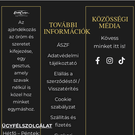
KÖZÖSSÉGI
Az
TOVÁBBI
MÉDIA
ajándékozás
INFORMÁCIÓK
az öröm és
Kövess
szeretet
ÁSZF
minket itt is!
kifejezése,
Adatvédelmi
egy
tájékoztató
gesztus,
amely
Elállás a
szavak
szerződéstől /
nélkül is
Visszatérítés
közel hoz
Cookie
minket
szabályzat
egymáshoz.
Szállítás és
fizetés
ÜGYFÉLSZOLGÁLAT
Hétfő – Péntek: