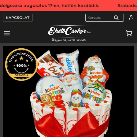
sa augusztus 17-én, hétfőn kezdődik. Szabadság miatt web
KAPCSOLAT
KERESÉS