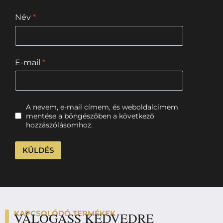
Név
*
E-mail
*
A nevem, e-mail címem, és weboldalcímem
mentése a böngészőben a következő
hozzászólásomhoz.
KAPCSOLÓDÓ TERMÉKEK
VÁLOGASS KEDVEDRE