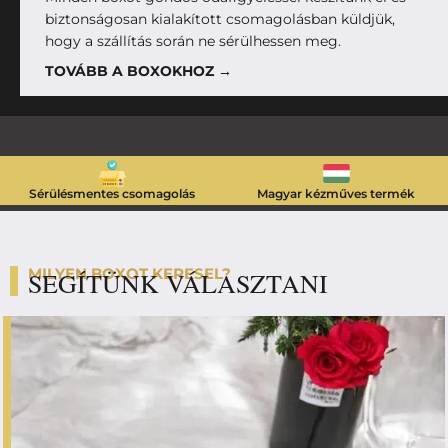
biztonságosan kialakított csomagolásban küldjük,
hogy a szállítás során ne sérülhessen meg.
TOVÁBB A BOXOKHOZ →
Sérülésmentes csomagolás
Magyar kézműves termék
MILYEN BOXOT KERESEL?
SEGÍTÜNK VÁLASZTANI