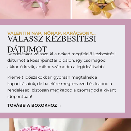
VALENTIN NAP, NŐNAP, KARÁCSONY...
VÁLASSZ KÉZBESÍTÉSI
DÁTUMOT
Rendeléskor válaszd ki a neked megfelelő kézbesítési
dátumot a kosár/pénztár oldalon, így csomagod
akkor érkezik, amikor számodra a legideálisabb!
Kiemelt időszakokban gyorsan megtelnek a
kapacitásaink, de ha előre megtervezed és leadod a
rendelésed, biztosan megkapod a csomagod a kívánt
időpontban!
TOVÁBB A BOXOKHOZ →