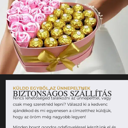
KÜLDD EGYBŐL AZ ÜNNEPELTNEK
BIZTONSÁGOS SZÁLLÍTÁS
Nincs lehetőséged találkozni az ünnepelttel, vagy
csak meg szeretnéd lepni? Válaszd ki a kedvenc
ajándékod és mi egyenesen a címzetthez küldjük,
hogy az öröm még nagyobb legyen!
Minden boxot gondos odafigyeléssel készítünk el és