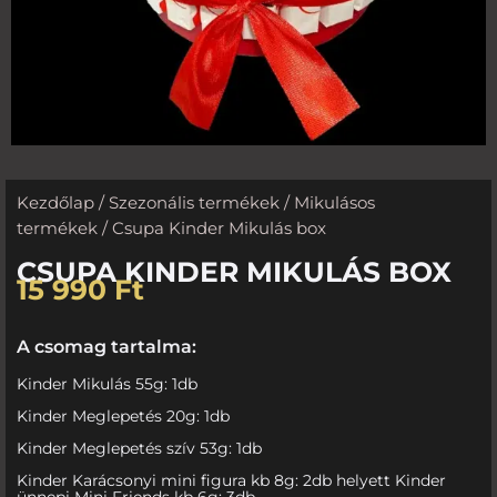
Kezdőlap
/
Szezonális termékek
/
Mikulásos
termékek
/ Csupa Kinder Mikulás box
CSUPA KINDER MIKULÁS BOX
15 990
Ft
A csomag tartalma:
Kinder Mikulás 55g: 1db
Kinder Meglepetés 20g: 1db
Kinder Meglepetés szív 53g: 1db
Kinder Karácsonyi mini figura kb 8g: 2db helyett Kinder
ünnepi Mini Friends kb 6g: 3db