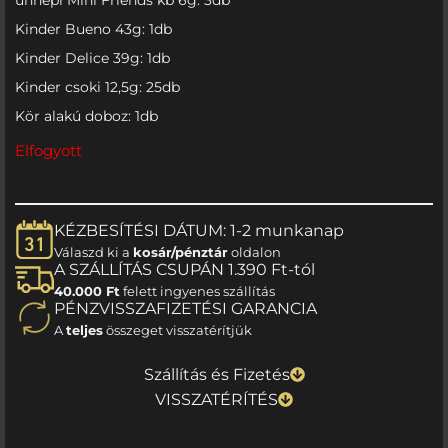
Kinder Bueno 43g: 1db
Kinder Delice 39g: 1db
Kinder csoki 12,5g: 25db
Kör alakú doboz: 1db
Elfogyott
KÉZBESÍTÉSI DÁTUM: 1-2 munkanap
Válaszd ki a
kosár/pénztár
oldalon
A SZÁLLÍTÁS CSUPÁN 1.390 Ft-tól
40.000 Ft
felett ingyenes szállítás
PÉNZVISSZAFIZETÉSI GARANCIA
A
teljes
összeget visszatérítjük
Szállítás és Fizetés
VISSZATÉRÍTÉS