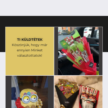
TI KÜLDTÉTEK
Köszönjük, hogy már
ennyien Minket
választottatok!